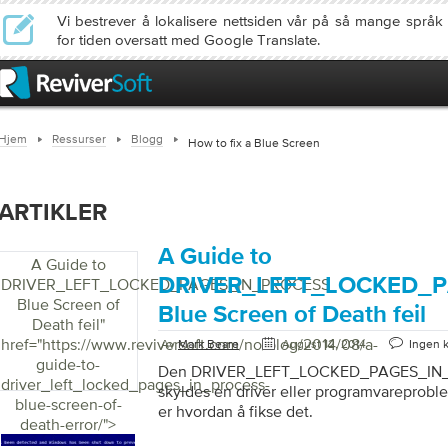
Vi bestrever å lokalisere nettsiden vår på så mange språ
for tiden oversatt med Google Translate.
Hjem
Ressurser
Blogg
How to fix a Blue Screen
ARTIKLER
A Guide to
A Guide to
DRIVER_LEFT_LOCKED_
DRIVER_LEFT_LOCKED_PAGES_IN_PROCESS
Blue Screen of
Blue Screen of Death feil
Death feil
"
href="https://www.reviversoft.com/no/blog/2014/08/a-
Av
Mark Beare
August 12, 2014
Ingen 
guide-to-
Den DRIVER_LEFT_LOCKED_PAGES_IN_
driver_left_locked_pages_in_process-
skyldes en driver eller programvareprob
blue-screen-of-
er hvordan å fikse det.
death-error/">