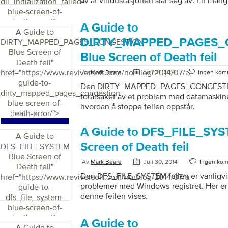
av at vindustasjonen slår seg av. En mang
dll_initialization_failed-
Remote Access Service (RAS) kan også fo
blue-screen-of-
Opprinnelig er bruken av DLL-applikasjone
death-error/">
A Guide to
Søknaden samler data om programvarefeil
A Guide to
Microsoft etterpå. Feilen manifesterer se
DIRTY_MAPPED_PAGES_
DIRTY_MAPPED_PAGES_CONGESTION
meldingsboks som angir at initialiseringen 
Blue Screen of
Blue Screen of Death feil
prosessen unormalt når en bruker prøver å 
Death feil
"
kontrollpanelet. Tjenesteverktøy-knappen 
href="https://www.reviversoft.com/no/blog/2014/07/a-
Av
Mark Beare
Juli 31, 2014
Ingen kom
kontrollpanelet når denne […]
guide-to-
Den DIRTY_MAPPED_PAGES_CONGESTION 
dirty_mapped_pages_congestion-
forårsaket av et problem med datamaskine
blue-screen-of-
hvordan å stoppe feilen oppstår.
death-error/">
A Guide to DFS_FILE_SYS
A Guide to
Screen of Death feil
DFS_FILE_SYSTEM
Blue Screen of
Av
Mark Beare
Juli 30, 2014
Ingen ko
Death feil
"
Den DFS_FILE_SYSTEM feilen er vanligvis
href="https://www.reviversoft.com/no/blog/2014/07/a-
problemer med Windows-registret. Her er
guide-to-
denne feilen vises.
dfs_file_system-
blue-screen-of-
death-error/">
A Guide to
A Guide to