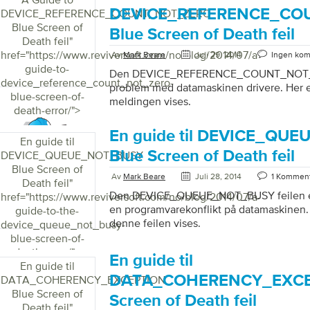
DEVICE_REFERENCE_CO
DEVICE_REFERENCE_COUNT_NOT_ZERO
Blue Screen of
Blue Screen of Death feil
Death feil
"
href="https://www.reviversoft.com/no/blog/2014/07/a-
Av
Mark Beare
Juli 29, 2014
Ingen ko
guide-to-
Den DEVICE_REFERENCE_COUNT_NOT_ZE
device_reference_count_not_zero-
problem med datamaskinen drivere. Her e
blue-screen-of-
meldingen vises.
death-error/">
En guide til DEVICE_QU
En guide til
Blue Screen of Death feil
DEVICE_QUEUE_NOT_BUSY
Blue Screen of
Av
Mark Beare
Juli 28, 2014
1 Kommen
Death feil
"
Den DEVICE_QUEUE_NOT_BUSY feilen er v
href="https://www.reviversoft.com/no/blog/2014/07/a-
en programvarekonflikt på datamaskinen.
guide-to-the-
denne feilen vises.
device_queue_not_busy-
blue-screen-of-
death-error/">
En guide til
En guide til
DATA_COHERENCY_EXCE
DATA_COHERENCY_EXCEPTION
Blue Screen of
Screen of Death feil
Death feil
"