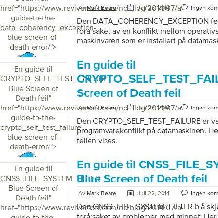
href="https://www.reviversoft.com/no/blog/2014/07/a-
Av
Mark Beare
Juli 25, 2014
Ingen ko
guide-to-the-
Den DATA_COHERENCY_EXCEPTION feile
data_coherency_exception-
forårsaket av en konflikt mellom operati
blue-screen-of-
maskinvaren som er installert på datamas
death-error/">
En guide til
En guide til
CRYPTO_SELF_TEST_FAIL
CRYPTO_SELF_TEST_FAILURE
Blue Screen of
Screen of Death feil
Death feil
"
href="https://www.reviversoft.com/no/blog/2014/07/a-
Av
Mark Beare
Juli 23, 2014
Ingen ko
guide-to-the-
Den CRYPTO_SELF_TEST_FAILURE er vanli
crypto_self_test_failure-
programvarekonflikt på datamaskinen. He
blue-screen-of-
feilen vises.
death-error/">
En guide til CNSS_FILE_
En guide til
Blue Screen of Death feil
CNSS_FILE_SYSTEM_FILTER
Blue Screen of
Av
Mark Beare
Juli 22, 2014
Ingen ko
Death feil
"
Den CNSS_FILE_SYSTEM_FILTER blå skjerm
href="https://www.reviversoft.com/no/blog/2014/07/a-
forårsaket av problemer med minnet. Her
guide-to-the-