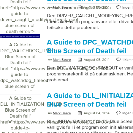
Death feil
"
href="https://www.reviversoft.com/no/blog/2014/08/a-
Av
Mark Beare
August 06, 2014
Ingen
guide-to-
Den DRIVER_CAUGHT_MODIFYING_FREE
driver_caught_modifying_freed_pool-
forårsaket av en programvare-eller driverk
blue-screen-of-
feilsøke dette problemet.
death-error/">
A Guide to DPC_WATCH
A Guide to
Blue Screen of Death feil
DPC_WATCHDOG_TIMEOUT
Blue Screen of
Av
Mark Beare
August 05, 2014
1 Kom
Death feil
"
Den DPC_WATCHDOG_TIMEOUT er vanligv
href="https://www.reviversoft.com/no/blog/2014/08/a-
programvarekonflikt på datamaskinen. Her
guide-to-
problemet.
dpc_watchdog_timeout-
blue-screen-of-
death-error/">
A Guide to DLL_INITIALI
A Guide to
Blue Screen of Death feil
DLL_INITIALIZATION_FAILED
Blue Screen of
Av
Mark Beare
August 04, 2014
Ingen
Death feil
"
DLL_INITIALIZATION_FAILED Blue Screen 
href="https://www.reviversoft.com/no/blog/2014/08/a-
vanligvis feil i et program som initialiser
guide-to-