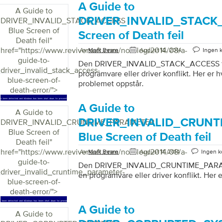
A Guide to
A Guide to
DRIVER_INVALID_STACK_
DRIVER_INVALID_STACK_ACCESS
Blue Screen of
Screen of Death feil
Death feil
"
href="https://www.reviversoft.com/no/blog/2014/08/a-
Av
Mark Beare
August 12, 2014
Ingen 
guide-to-
Den DRIVER_INVALID_STACK_ACCESS fe
driver_invalid_stack_access-
programvare eller driver konflikt. Her er 
blue-screen-of-
problemet oppstår.
death-error/">
A Guide to
A Guide to
DRIVER_INVALID_CRUN
DRIVER_INVALID_CRUNTIME_PARAMETER
Blue Screen of
Blue Screen of Death feil
Death feil
"
href="https://www.reviversoft.com/no/blog/2014/08/a-
Av
Mark Beare
August 11, 2014
Ingen 
guide-to-
Den DRIVER_INVALID_CRUNTIME_PARAM
driver_invalid_cruntime_parameter-
en programvare eller driver konflikt. Her e
blue-screen-of-
death-error/">
A Guide to
A Guide to