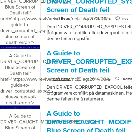
DRIVER_CORRUPTED_SYS
DRIVER_CORRUPTED_SYSPTES
Blue Screen of
Screen of Death feil
Death feil
"
href="https://www.reviversoft.com/no/blog/2014/08/a-
Av
Mark Beare
August 08, 2014
Ingen
guide-to-
Den DRIVER_CORRUPTED_SYSPTES feilen 
driver_corrupted_sysptes-
programvarekonflikt eller driverproblem.
blue-screen-of-
denne feilen oppstår.
death-error/">
A Guide to
A Guide to
DRIVER_CORRUPTED_EXP
DRIVER_CORRUPTED_EXPOOL
Blue Screen of
Screen of Death feil
Death feil
"
href="https://www.reviversoft.com/no/blog/2014/08/a-
Av
Mark Beare
August 07, 2014
1 Kom
guide-to-
Den DRIVER_CORRUPTED_EXPOOL feilen
driver_corrupted_expool-
programvarekonflikt på datamaskinen. He
blue-screen-of-
denne feilen fra å returnere.
death-error/">
A Guide to
A Guide to
DRIVER_CAUGHT_MODIF
DRIVER_CAUGHT_MODIFYING_FREED_POOL
Blue Screen of
Blue Screen of Death feil