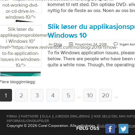
kommet til rett sted. Din optiske DVD- ell
not-working-dvd-
nyttig for de fleste av oss. Noen av oss bru
or-cd-drive-in-
operativsystemet vårt. De færreste av oss 
windows-10/">
på filmer, installere programmer og blant
Slik løser du applikasjonsp
frustrerende å ha problemer med den opt
Slik løser du
tenker kanskje på å erstatte din nåvære
Windows 10
applikasjonsproblemer
med en ny. Men før du gjør det, vil jeg list
i Windows 10
"
Av
Chris
November 24, 2019
Ingen ko
href="https://www.reviversoft.com/no/blog/2019/11/how-
To fix Windows application issues, please
to-fix-application-
below. There are people who have been 
issues-in-windows-
quite a while now. Though, the operating i
10/">
improvements compared to older ones. The
you’d encounter. I was unable to run a sp
Flere blogginnlegg:
a bit of my time fixing the issue and was abl
be listing solutions for you to get this iss
1
2
3
Step 1: Restart your PC When a […]
4
5
10
20
...
...
|
|
|
|
FIRMA
PARTNERE
EULA
JURIDISK ERKLÆRING
IKKE SELG/DEL MIN IN
INFORMASJONSKAPSLER
Copyright © 2026 Corel Corporation. Alle rettigheter.
Brukervilkår
|
Personve
FØLG OSS