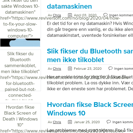
Slik fikser du den
vil kjøpe og når. Hvordan annonsører får
datamaskinen
sakte Windows 10-
Annonseplattformer som Google, Facebook
datamaskinen
"
osv. får informasjonen din gjennom data [
Av
Chris
April 03, 2020
Ingen kommen
href="https://www.reviversoft.com/no/blog/2020/04/how-
Er det tid for en ny datamaskin? Hvis Wi
to-fix-your-slow-
din går tregere enn vanlig, er du ikke al
windows-10-
datamaskinstart, uventede forsinkelser el
computer/">
feilvarsler er blant de vanligste probleme
Men ikke kjøp en ny datamaskin ennå. Det
Slik fikser du Bluetooth s
og effektive rettelser for å få datamaskine
Slik fikser du
du kanskje klarer å styre selv. Hvis du ik
men ikke tilkoblet
Bluetooth
selv, er det en enda mer praktisk og veldig
sammenkoblet,
Av
Chris
Februar 23, 2020
Ingen komm
PCReviver, som kan bidra til å […]
men ikke tilkoblet
"
Her er enkle trinn for deg for å fikse Blue
href="https://www.reviversoft.com/no/blog/2020/02/solutions-
tilkoblet problem. La oss dykke inn. Vær
for-bluetooth-
ikke er den eneste som har problemet. De
paired-but-not-
også er noen få brukere som har problem
connected-
sammenkoblede enhetene ikke kobler seg ti
%ef%bb%bf/">
Hvordan fikse Black Screen
trinn for hvordan du kan løse dette problem
Hvordan fikse
Bluetooth-tjenester på nytt Den enkleste
Windows 10
Black Screen of
for å løse dette problemet er å starte på n
Death i Windows
Av
Chris
Januar 25, 2020
Ingen komme
10
"
Løs problemer med svart skjerm: For å fik
href="https://www.reviversoft.com/no/blog/2020/01/resolve-