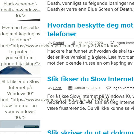
Death, vennligst se følgende løsninger n
black-screen-of-
Death er verre enn Blue Screen of Death.
death-in-windows-
Blue Screen of Death vil gi deg en feilk
10/">
med og søke etter løsninger. Med Black S
Hvordan beskytte deg mot
som å oppleve en total blackout uten lede
Hvordan beskytte
lys. I dag skal jeg kaste lys over det. Her 
telefoner
deg mot kapring av
bruke for å få problemet løst. Trinn […]
telefoner
"
Av
Rachel
Januar 22, 2020
Ingen kom
href="https://www.reviversoft.com/no/blog/2020/01/how-
Hackere har funnet ut hvordan de skal ta
to-protect-
det er ikke vanskelig å gjøre. Lær hvorda
yourself-from-
mot den økende trusselen om kapring av t
phone-hijacking/">
kapring av telefon? Telefon kapring er ga
kriminelle overtar “besittelse” av telefone
Slik fikser du Slow Intern
passende alt på telefonen. Dette inklude
Slik fikser du Slow
bekreftelseskoder for tilbakestilling av pa
Internet på
Av
Chris
Januar 12, 2020
Ingen komme
betalingsapper, bankinformasjon og så vi
Windows 10
"
For å fikse Slow Internet på Windows 10, 
på alt du har på telefonen og alt du gjør
href="https://www.reviversoft.com/no/blog/2020/01/fix-
nedenfor. Som du vet, kan en treg interne
nå at noen andre […]
slow-internet-on-
være frustrerende. Du vil ikke kunne se 
your-windows-
surfe på internett slik du vanligvis gjør. 
10/">
med å laste ned filer. I tillegg er det ikke 
ned og installere den vanlige Windows-
en treg internettforbindelse. Men jeg vil 
Slik skriver du ut et doku