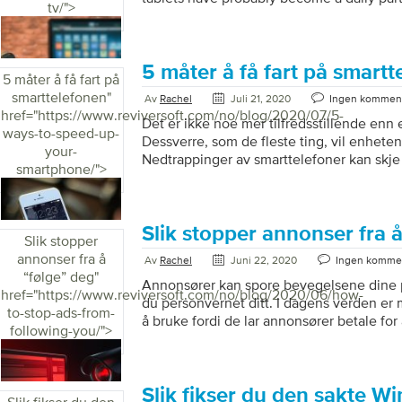
også oppstå […]
tv/">
probably had a video chat with friends or
online, and binge-watched a lot more Netf
But you’ve probably wished you could wa
an online class on a larger screen… Here
5 måter å få fart på smart
5 måter å få fart på
your computer, tablet, or phone to your TV
smarttelefonen
"
Av
Rachel
Juli 21, 2020
Ingen kommen
think. Most importantly, […]
href="https://www.reviversoft.com/no/blog/2020/07/5-
Det er ikke noe mer tilfredsstillende enn 
ways-to-speed-up-
Dessverre, som de fleste ting, vil enheten
your-
Nedtrappinger av smarttelefoner kan skje a
smartphone/">
For mange apper, ikke nok lagring, dårlig 
er det flere måter å holde enheten i gang 
er fem enkle tips for å få fart på smarttel
nytt Det første er først. Mange av oss ste
Slik stopper annonser fra 
Slik stopper
våre; over tid, som kan føre til ytelsesprob
annonser fra å
Av
Rachel
Juni 22, 2020
Ingen komme
smarttelefonen på nytt iPhone […]
“følge” deg
"
Annonsører kan spore bevegelsene dine på
href="https://www.reviversoft.com/no/blog/2020/06/how-
du personvernet ditt. I dagens verden er 
to-stop-ads-from-
å bruke fordi de lar annonsører betale fo
following-you/">
aviser. Men i motsetning til aviser, rette
deg, dine interesser og din atferd ved å s
nettet. Etter hvert som sporingsteknologie
optimaliseres annonser for bedre å foruts
Slik fikser du den sakte W