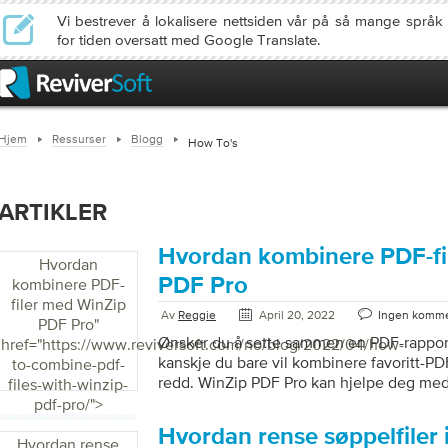
Vi bestrever å lokalisere nettsiden vår på så mange språ
for tiden oversatt med Google Translate.
Hjem
Ressurser
Blogg
How To's
ARTIKLER
Hvordan kombinere PDF-fi
Hvordan
PDF Pro
kombinere PDF-
filer med WinZip
Av
Reggie
April 20, 2022
Ingen komme
PDF Pro
"
Ønsker du å sette sammen en PDF-rapport i
href="https://www.reviversoft.com/no/blog/2022/04/how-
kanskje du bare vil kombinere favoritt-PD
to-combine-pdf-
redd. WinZip PDF Pro kan hjelpe deg med
files-with-winzip-
på få minutter. WinZip PDF Pro ble design
pdf-pro/">
med PDF-filer enkelt. Du trenger ikke leng
Hvordan rense søppelfiler
programvare eller gratis løsning som gjør
Hvordan rense