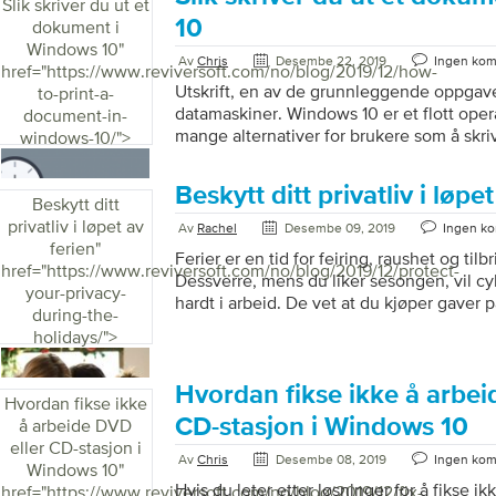
Slik skriver du ut et
guiden for å få problemet løst. La oss kom
10
dokument i
Windows 10
"
Av
Chris
Desembe 22, 2019
Ingen ko
href="https://www.reviversoft.com/no/blog/2019/12/how-
Utskrift, en av de grunnleggende oppgav
to-print-a-
datamaskiner. Windows 10 er et flott oper
document-in-
mange alternativer for brukere som å skr
windows-10/">
andre. Men hvis du er ny på operativsyst
navigere på skrivebordet ditt for å skrive
Beskytt ditt privatliv i løpe
sørge for enkle å følge trinnene for å skr
Beskytt ditt
skal jeg liste opp enkle å følge trinnene fo
privatliv i løpet av
Av
Rachel
Desembe 09, 2019
Ingen k
deg om at skriveren er PÅ Kontroller om s
ferien
"
Ferier er en tid for feiring, raushet og til
[…]
href="https://www.reviversoft.com/no/blog/2019/12/protect-
Dessverre, mens du liker sesongen, vil c
your-privacy-
hardt i arbeid. De vet at du kjøper gaver p
during-the-
klare til å dra nytte av det. Heldigvis har 
holidays/">
beste sikkerhetstips som kan hjelpe deg
personlige data trygge uansett anledning.
Beskytt ditt privatliv mens du er på ferie 
Hvordan fikse ikke å arbei
Hvordan fikse ikke
bli svindlet. Cyberkriminelle kan lure […]
CD-stasjon i Windows 10
å arbeide DVD
eller CD-stasjon i
Av
Chris
Desembe 08, 2019
Ingen ko
Windows 10
"
Hvis du leter etter løsninger for å fikse 
href="https://www.reviversoft.com/no/blog/2019/12/fix-