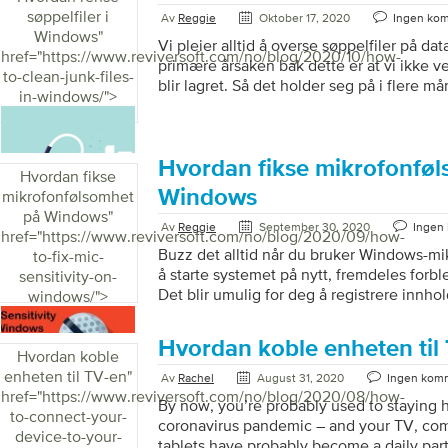
La oss hjelpe deg med å kombinere PDF-f
søppelfiler i
Av
Reggie
Oktober 17, 2020
Ingen ko
bruke WinZip PDF Pro. Hvordan kombinere
Windows
"
Vi pleier alltid å overse søppelfiler på d
enkle trinn Last […]
href="https://www.reviversoft.com/no/blog/2020/10/how-
primære årsaken bak dette er at vi ikke ve
to-clean-junk-files-
blir lagret. Så det holder seg på i flere m
in-windows/">
viktig å rense søppelfiler i Windows. Hve
fil eller kjører et program over internett, 
Nettlesingsloggen, ubrukte data, informa
faller inn under denne kategorien. Disse 
Hvordan fikse mikrofonfø
Hvordan fikse
tette datamaskinen din. Rengjøring av søpp
Windows
mikrofonfølsomhet
datamaskinen din er en god vane. Det frig
på Windows
"
Av
Reggie
September 30, 2020
Ingen
href="https://www.reviversoft.com/no/blog/2020/09/how-
Buzz det alltid når du bruker Windows-m
to-fix-mic-
å starte systemet på nytt, fremdeles for
sensitivity-on-
Det blir umulig for deg å registrere innholde
windows/">
bekymre deg, vi veileder deg hvordan du 
mikrofonfølsomhet for å få de beste result
Hvordan koble enheten til
følsomhetsproblemer i Windows La oss førs
Hvordan koble
mikrofølsomhetsproblemet kommer i Wind
enheten til TV-en
"
Av
Rachel
August 31, 2020
Ingen kom
sak som mange mennesker som deg står ov
href="https://www.reviversoft.com/no/blog/2020/08/how-
By now, you’re probably used to staying
systeminnstillinger fører til problemer m
to-connect-your-
coronavirus pandemic – and your TV, co
Windows-datamaskinen. Problem med mi
device-to-your-
tablets have probably become a daily part