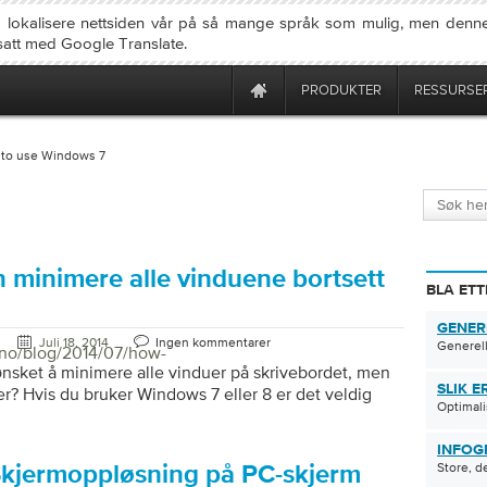
å lokalisere nettsiden vår på så mange språk som mulig, men denne
rsatt med Google Translate.
PRODUKTER
RESSURSE
 to use Windows 7
 minimere alle vinduene bortsett
BLA ETT
GENER
Juli 18, 2014
Ingen kommentarer
Generell
/no/blog/2014/07/how-
sket å minimere alle vinduer på skrivebordet, men
SLIK E
r? Hvis du bruker Windows 7 eller 8 er det veldig
Optimali
INFOG
Store, d
Skjermoppløsning på PC-skjerm