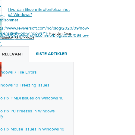
-
Hvordan fikse mikrofonfølsomhet
på Windows
"
/">
følsomhet
tps://www.reviversoft.com/no/blog/2020/09/how-
s
"
c-sensitivity-on-windows/">
Hvordan fikse
tps://www.reviversoft.com/no/blog/2020/09/how-
ølsomhet på Windows
-
y-
SISTE ARTIKLER
 RELEVANT
/">
indows 7 File Errors
indows 10 Freezing Issues
o Fix HMDI issues on Windows 10
o Fix PC Freezes in Windows
ly
o Fix Mouse Issues in Windows 10