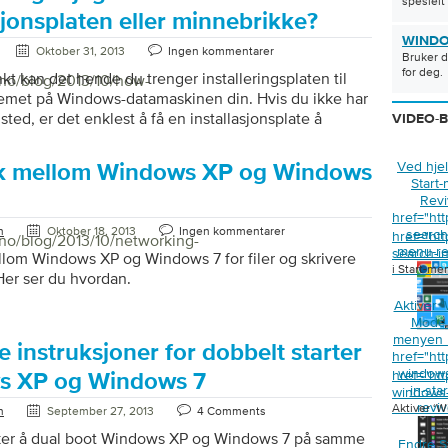
spesielt
t Internet Explorer (IE) støter på problemer er
sjonsplaten eller minnebrikke?
tillegg, verktøylinjer, utvidelser, junkware og
WINDO
Oktober 31, 2013
Ingen kommentarer
mmer. Noen ganger kan disse programmene
Bruker d
for deg.
 […]
nkt kan det hende du trenger installeringsplaten til
/no/blog/2013/10/how-
temet på Windows-datamaskinen din. Hvis du ikke har
 sted, er det enklest å få en installasjonsplate å
VIDEO-
 direkte fra Microsoft, din PC-produsent eller en annen
ller e-tailer) som selger OS-er, da de lett kan sende
Ved hjel
k mellom Windows XP og Windows
l deg. Dette betyr imidlertid ikke at du ikke kan gjøre
Start
 er ganske enkelt egentlig, alt du trenger, er å laste
Revi
 (en ISO-fil er et komplett bilde eller en pakke av
href="ht
n
Oktober 18, 2013
Ingen kommentarer
search-
href="ht
n […]
/no/blog/2013/10/networking-
menu-re
search-i
lom Windows XP og Windows 7 for filer og skrivere
i Start-me
 Her ser du hvordan.
Aktiver 
Mode “
menyen 
e instruksjoner for dobbelt starter
href="ht
window
href="ht
s XP og Windows 7
in-sta
windows-
reviv
Aktiver ‘
n
September 27, 2013
4 Comments
ker å dual boot Windows XP og Windows 7 på samme
Endre S