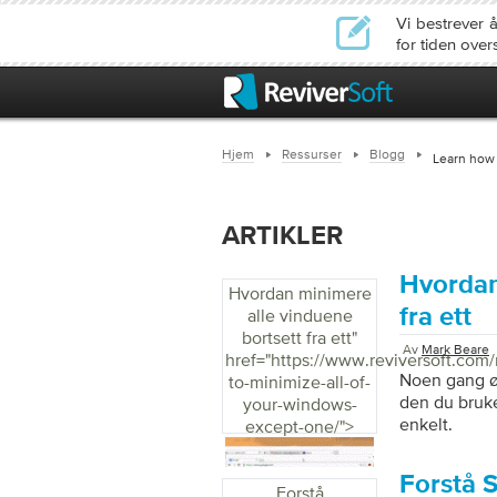
Vi bestrever 
for tiden ove
Hjem
Ressurser
Blogg
Learn how
ARTIKLER
Hvordan
Hvordan minimere
fra ett
alle vinduene
bortsett fra ett
"
Av
Mark Beare
href="https://www.reviversoft.com
Noen gang øn
to-minimize-all-of-
den du bruke
your-windows-
enkelt.
except-one/">
Forstå 
Forstå