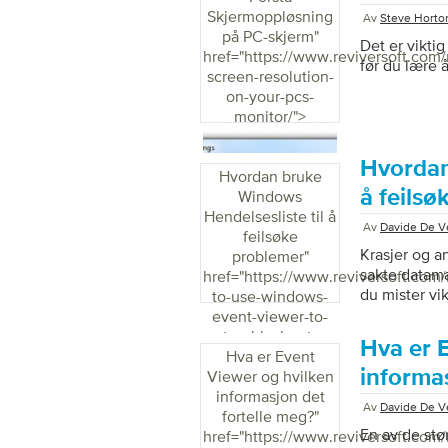
Skjermoppløsning
Av
Steve Horto
på PC-skjerm
"
Det er vikti
href="https://www.reviversoft.com
før du lære 
screen-resolution-
on-your-pcs-
monitor/">
Hvordan
Hvordan bruke
å feils
Windows
Hendelsesliste til å
Av
Davide De Ve
feilsøke
Krasjer og a
problemer
"
sakte datamas
href="https://www.reviversoft.com
du mister vi
to-use-windows-
Windows som
event-viewer-to-
disse feilen
troubleshoot-
Hva er 
dine på kort
Hva er Event
problems/">
diagnostiske
informas
Viewer og hvilken
hjelpe deg m
informasjon det
Av
Davide De Ve
fortelle meg?
"
En av de stø
href="https://www.reviversoft.com