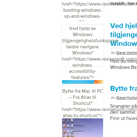
maskin, her 
href="https://www.reviversoft.com
booting-windows-
xp-and-windows-
7/">
Ved hje
Ved hjelp av
tilgjeng
Windows
tilgjengelighetsfunksjoner
Window
bedre navigere
Windows
"
Av
Steve Horto
href="https://www.reviversoft.com
Hvis du tren
windows-
Windows Bes
accessibility-
features/">
Bytte fra
Bytte fra Mac til PC
– Fra Alias ​​til
Av
Steve Horto
Shortcut
"
Snarveier på
href="https://www.reviversoft.com
den samme: b
alias-to-shortcut/">
Finn ut hvor