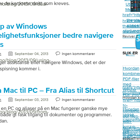
er de konkrete skritt som kreves.
/no/blog/2013/09/dual-
Utseend
Menu R
href="ht
the-st
href="ht
lp av Windows
appear
the-star
start-me
reviver-
elighetsfunksjoner bedre navigere
Reviver 2
s
SLIK ER
2/">
n
September 04, 2013
Ingen kommentarer
/no/blog/2013/09/using-
ger assistanse eller navigere Windows, det er der
pisning kommer i.
Hvordan
kombine
PDF-filer
med
href="ht
 Mac til PC – Fra Alias ​​til Shortcut
WinZip
to-combin
PDF Pro
Hvordan k
n
September 03, 2013
Ingen kommentarer
href="ht
to-
 en PC og aliaser på en Mac fungerer ganske mye
Hvordan
combine
/no/blog/2013/09/from-
åde gi rask tilgang til dokumenter og programmer.
rense
pdf-files-
søppelfil
dan.
with-
i
winzip-
href="ht
Window
pdf-
to-clean-
href="ht
pro/">
søppelfile