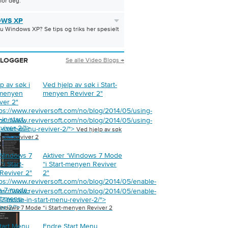
 for deg.
WS XP
u Windows XP? Se tips og triks her spesielt
Se alle Video Blogs →
BLOGGER
p av søk i
Ved hjelp av søk i Start-
-menyen
menyen Reviver 2
"
ver 2
"
tps://www.reviversoft.com/no/blog/2014/05/using-
in-start-
tps://www.reviversoft.com/no/blog/2014/05/using-
viver-2/">
n-start-menu-reviver-2/">
Ved hjelp av søk
nyen Reviver 2
‘Windows 7
Aktiver ‘Windows 7 Mode
i Start-
“i Start-menyen Reviver
Reviver 2
"
2
"
tps://www.reviversoft.com/no/blog/2014/05/enable-
s-7-mode-
tps://www.reviversoft.com/no/blog/2014/05/enable-
rt-menu-
7-mode-in-start-menu-reviver-2/">
er-2/">
Windows 7 Mode “i Start-menyen Reviver 2
tart Menu
Endre Start Menu