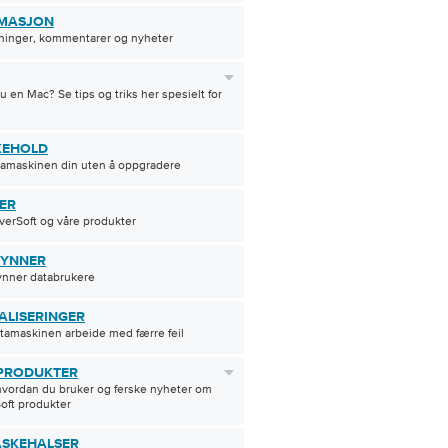
MASJON
ninger, kommentarer og nyheter
u en Mac? Se tips og triks her spesielt for
KEHOLD
tamaskinen din uten å oppgradere
ER
erSoft og våre produkter
YNNER
ynner databrukere
ALISERINGER
tamaskinen arbeide med færre feil
PRODUKTER
hvordan du bruker og ferske nyheter om
oft produkter
ASKEHALSER