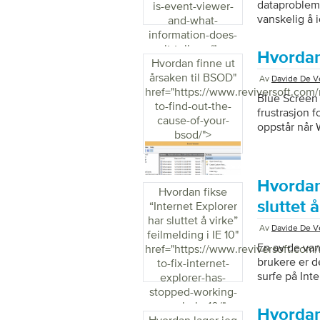
dataprobleme
is-event-viewer-
vanskelig å i
and-what-
komme opp fr
information-does-
minutt funge
it-tell-me/">
Hvordan
evig å start
Hvordan finne ut
er Microsoft
årsaken til BSOD
"
Av
Davide De Ve
kjent blant
href="https://www.reviversoft.com
Blue Screen 
hendelse som
to-find-out-the-
frustrasjon
først […]
cause-of-your-
oppstår når W
bsod/">
oppstår, sto
med relevant
bare er diss
av viktige d
Hvordan 
Hvordan fikse
Hvordan finn
sluttet 
“Internet Explorer
dessverre ha
har sluttet å virke”
Av
Davide De Ve
feilmelding i IE 10
"
En av de van
href="https://www.reviversoft.com
brukere er d
to-fix-internet-
surfe på Int
explorer-has-
“Internet Exp
stopped-working-
dette scenari
error-in-ie-10/">
Hvordan
bare kan hje