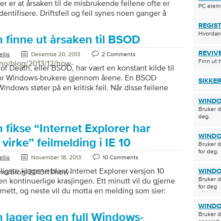
r er at årsaken til de misbrukende feilene ofte er
PC elem
dentifisere. Driftsfeil og feil synes noen ganger å
a ingensteds og uten tilsynelatende grunn. Ett
REGIST
rer datamaskinen din helt fint; neste minutt tar det
Hvordan
 finne ut årsaken til BSOD
e opp eller programmer fungerer ikke jevnt. Heldigvis
 Windows utstyrt med et nyttig program som er lite
REVIV
llis
Desembe 20, 2013
2 Comments
 mange Windows-brukere. Event Viewer logger hver
Finn ut 
/no/blog/2013/12/how-
of Death, eller BSOD, har vært en konstant kilde til
 skjer på datamaskinen din fra det øyeblikket du
 for Windows-brukere gjennom årene. En BSOD
SIKKE
indows støter på en kritisk feil. Når disse feilene
pper Windows uansett hva det gjør, viser en skjerm
WINDO
 feilinformasjon og starter systemet på nytt. Ikke
Bruker d
e feilene et irritasjonsmoment, men de kan føre til tap
deg.
ata og bety et alvorlig problem med maskinen din.
fikse “Internet Explorer har
e ut årsaken til BSOD BSOD er alvorlige feil, og
WINDO
å virke” feilmelding i IE 10
Bruker d
r de også mange mulige årsaker. […]
for deg.
llis
November 18, 2013
10 Comments
ligste klagene blant Internet Explorer versjon 10
/no/blog/2013/11/how-
WINDO
Bruker d
en kontinuerlige krasjingen. Ett minutt vil du gjerne
for deg
ernett, og neste vil du motta en melding som sier:
lorer har sluttet å fungere og trenger å lukke.” Hvis
WINDO
et høres altfor kjent, er det noen tips og triks som
Bruker d
 lager jeg en full Windows-
lpe deg med å løse dette problemet. Den første