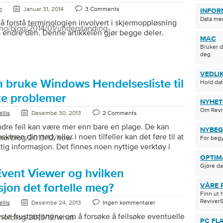
n
Januar 31, 2014
3 Comments
INFOR
Data me
g å forstå terminologien involvert i skjermoppløsning
/no/blog/2014/01/understanding-
å endre den. Denne artikkelen gjør begge deler.
MAC
Bruker d
deg.
VEDLI
 bruke Windows Hendelsesliste til
Hold da
øke problemer
NYHET
Om Reviv
llis
Desembe 30, 2013
2 Comments
ndre feil kan være mer enn bare en plage. De kan
NYBEG
kinen din ned, eller i noen tilfeller kan det føre til at
/no/blog/2013/12/how-
For beg
ktig informasjon. Det finnes noen nyttige verktøy i
 kan hjelpe deg med å diagnostisere og rette opp
OPTIM
e for å hjelpe deg med å fortsette med aktivitetene
Gjøre da
Event Viewer og hvilken
 tid. Event Viewer er et av Windows mest vitale
 verktøy. Seeren kan vise hvilke feil som oppstod, og
jon det fortelle meg?
VÅRE 
Finn ut 
ed å finne ut hvorfor de skjedde. Det […]
ReviverS
llis
Desembe 24, 2013
Ingen kommentarer
rste frustrasjonene om å forsøke å feilsøke eventuelle
/no/blog/2013/12/what-
PC FL