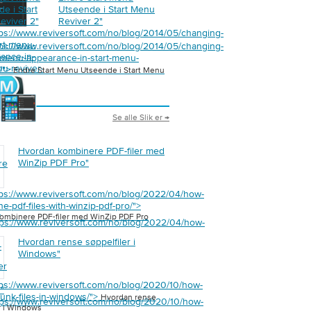
e i Start
Utseende i Start Menu
eviver 2
"
Reviver 2
"
tps://www.reviversoft.com/no/blog/2014/05/changing-
art-menu-
tps://www.reviversoft.com/no/blog/2014/05/changing-
ance-in-
t-menu-appearance-in-start-menu-
nu-reviver-
2/">
Endre Start Menu Utseende i Start Menu
Se alle Slik er →
Hvordan kombinere PDF-filer med
WinZip PDF Pro
"
re
tps://www.reviversoft.com/no/blog/2022/04/how-
e-pdf-files-with-winzip-pdf-pro/">
"
ombinere PDF-filer med WinZip PDF Pro
tps://www.reviversoft.com/no/blog/2022/04/how-
Hvordan rense søppelfiler i
-
Windows
"
er
tps://www.reviversoft.com/no/blog/2020/10/how-
s
"
junk-files-in-windows/">
Hvordan rense
tps://www.reviversoft.com/no/blog/2020/10/how-
r i Windows