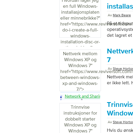
Hvordan lager jeg
grunnen til a
installa
en full Windows-
innføring av 
installasjonsplaten
Av
Mark Beare
spionprogra
eller minnebrikke?
"
tilbakestilles
På et tidspu
href="https://www.reviversoft.com
operativsys
do-i-create-a-full-
det lagret et
windows-
bestille det
installation-disc-or-
forhandler (e
thumbdrive/">
Nettver
platen (e) ti
Nettverk mellom
det selv. Det
7
Windows XP og
ned ISO-filen
Windows 7
"
Av
Steve Horto
programvare
href="https://www.reviversoft.com
Nettverk mel
between-windows-
er ikke lett.
xp-and-windows-
7/">
Trinnvis
Trinnvise
Window
instruksjoner for
dobbelt starter
Av
Steve Horto
Windows XP og
Hvis du øns
Windows 7
"