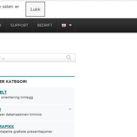
 siden er
Lukk
R
SUPPORT
BEDRIFT
ER KATEGORI
ELT
 orientering innlegg
R
ser datamaskinen trinnvis
RAFIKK
etaljerte grafiske presentasjoner