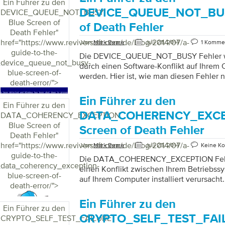
Ein Führer zu den
DEVICE_QUEUE_NOT_BUSY
DEVICE_QUEUE_NOT_BUSY
Blue Screen of
of Death Fehler
Death Fehler
"
href="https://www.reviversoft.com/de/blog/2014/07/a-
Von
Mark Beare
Juli 28, 2014
1 Komme
guide-to-the-
Die DEVICE_QUEUE_NOT_BUSY Fehler wi
device_queue_not_busy-
durch einen Software-Konflikt auf Ihrem
blue-screen-of-
werden. Hier ist, wie man diesen Fehler 
death-error/">
werden.
Ein Führer zu den
Ein Führer zu den
DATA_COHERENCY_EXCE
DATA_COHERENCY_EXCEPTION
Blue Screen of
Screen of Death Fehler
Death Fehler
"
href="https://www.reviversoft.com/de/blog/2014/07/a-
Von
Mark Beare
Juli 25, 2014
Keine K
guide-to-the-
Die DATA_COHERENCY_EXCEPTION Fehle
data_coherency_exception-
einen Konflikt zwischen Ihrem Betriebss
blue-screen-of-
auf Ihrem Computer installiert verursacht.
death-error/">
Ein Führer zu den
Ein Führer zu den
CRYPTO_SELF_TEST_FAIL
CRYPTO_SELF_TEST_FAILURE