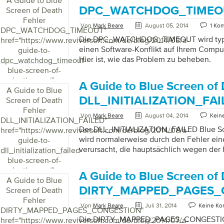
A Guide to Blue
DPC_WATCHDOG_TIMEO
Screen of Death
Fehler
Von
Mark Beare
August 05, 2014
1 Ko
DPC_WATCHDOG_TIMEOUT
"
Die DPC_WATCHDOG_TIMEOUT wird typi
href="https://www.reviversoft.com/de/blog/2014/08/a-
einen Software-Konflikt auf Ihrem Compu
guide-to-
Hier ist, wie das Problem zu beheben.
dpc_watchdog_timeout-
blue-screen-of-
death-error/">
A Guide to Blue Screen of
A Guide to Blue
DLL_INITIALIZATION_FAI
Screen of Death
Fehler
Von
Mark Beare
August 04, 2014
Kein
DLL_INITIALIZATION_FAILED
"
Der DLL_INITIALIZATION_FAILED Blue Sc
href="https://www.reviversoft.com/de/blog/2014/08/a-
wird normalerweise durch den Fehler e
guide-to-
verursacht, die hauptsächlich wegen der
dll_initialization_failed-
Fensterstation initialisiert wird. Ein fehl
blue-screen-of-
Remote Access Service (RAS) kann diesen
death-error/">
A Guide to Blue Screen of
verursachen. Die Verwendung der DLL-
A Guide to Blue
ursprünglich zur Fehlerberichterstattun
DIRTY_MAPPED_PAGES_
Screen of Death
sammelt Daten über Softwarefehler und 
Fehler
Von
Mark Beare
Juli 31, 2014
Keine K
an Microsoft. Der Fehler manifestiert sich
DIRTY_MAPPED_PAGES_CONGESTION
"
Meldungsfeld angezeigt wird, das besagt, 
Die DIRTY_MAPPED_PAGES_CONGESTION 
href="https://www.reviversoft.com/de/blog/2014/07/a-