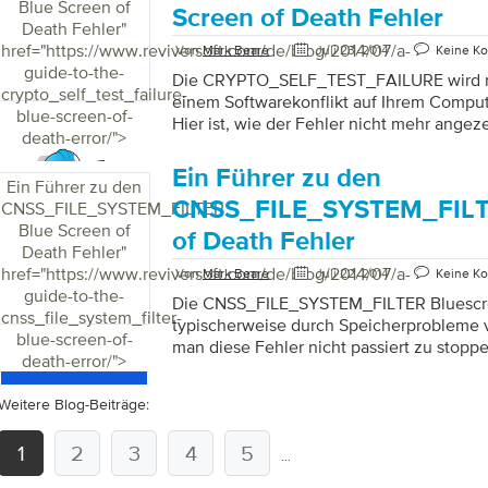
Blue Screen of
Screen of Death Fehler
Death Fehler
"
href="https://www.reviversoft.com/de/blog/2014/07/a-
Von
Mark Beare
Juli 23, 2014
Keine K
guide-to-the-
Die CRYPTO_SELF_TEST_FAILURE wird n
crypto_self_test_failure-
einem Softwarekonflikt auf Ihrem Comput
blue-screen-of-
Hier ist, wie der Fehler nicht mehr angez
death-error/">
Ein Führer zu den
Ein Führer zu den
CNSS_FILE_SYSTEM_FILTE
CNSS_FILE_SYSTEM_FILTER
Blue Screen of
of Death Fehler
Death Fehler
"
href="https://www.reviversoft.com/de/blog/2014/07/a-
Von
Mark Beare
Juli 22, 2014
Keine K
guide-to-the-
Die CNSS_FILE_SYSTEM_FILTER Bluescre
cnss_file_system_filter-
typischerweise durch Speicherprobleme ve
blue-screen-of-
man diese Fehler nicht passiert zu stoppe
death-error/">
Weitere Blog-Beiträge:
1
2
3
4
5
...