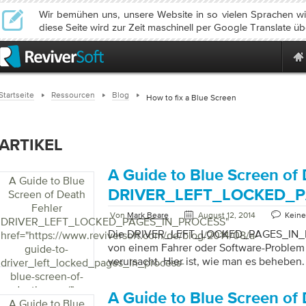
Wir bemühen uns, unsere Website in so vielen Sprachen wie
diese Seite wird zur Zeit maschinell per Google Translate üb
Startseite
Ressourcen
Blog
How to fix a Blue Screen
ARTIKEL
A Guide to Blue Screen of
A Guide to Blue
DRIVER_LEFT_LOCKED_
Screen of Death
Fehler
Von
Mark Beare
August 12, 2014
Kein
DRIVER_LEFT_LOCKED_PAGES_IN_PROCESS
"
Die DRIVER_LEFT_LOCKED_PAGES_IN_P
href="https://www.reviversoft.com/de/blog/2014/08/a-
von einem Fahrer oder Software-Problem
guide-to-
verursacht. Hier ist, wie man es beheben.
driver_left_locked_pages_in_process-
blue-screen-of-
death-error/">
A Guide to Blue Screen of
A Guide to Blue