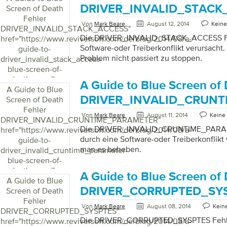
DRIVER_INVALID_STACK
Screen of Death
Fehler
Von
Mark Beare
August 12, 2014
Kein
DRIVER_INVALID_STACK_ACCESS
"
Die DRIVER_INVALID_STACK_ACCESS Feh
href="https://www.reviversoft.com/de/blog/2014/08/a-
Software-oder Treiberkonflikt verursacht. 
guide-to-
Problem nicht passiert zu stoppen.
driver_invalid_stack_access-
blue-screen-of-
death-error/">
A Guide to Blue Screen of
A Guide to Blue
DRIVER_INVALID_CRUN
Screen of Death
Fehler
Von
Mark Beare
August 11, 2014
Keine
DRIVER_INVALID_CRUNTIME_PARAMETER
"
Die DRIVER_INVALID_CRUNTIME_PARAM
href="https://www.reviversoft.com/de/blog/2014/08/a-
durch eine Software-oder Treiberkonflikt v
guide-to-
man es beheben.
driver_invalid_cruntime_parameter-
blue-screen-of-
death-error/">
A Guide to Blue Screen of
A Guide to Blue
DRIVER_CORRUPTED_SY
Screen of Death
Fehler
Von
Mark Beare
August 08, 2014
Kein
DRIVER_CORRUPTED_SYSPTES
"
Die DRIVER_CORRUPTED_SYSPTES Fehler
href="https://www.reviversoft.com/de/blog/2014/08/a-