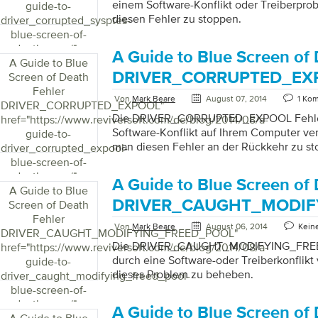
einem Software-Konflikt oder Treiberprob
guide-to-
diesen Fehler zu stoppen.
driver_corrupted_sysptes-
blue-screen-of-
death-error/">
A Guide to Blue Screen of
A Guide to Blue
DRIVER_CORRUPTED_EX
Screen of Death
Fehler
Von
Mark Beare
August 07, 2014
1 Ko
DRIVER_CORRUPTED_EXPOOL
"
Die DRIVER_CORRUPTED_EXPOOL Fehler
href="https://www.reviversoft.com/de/blog/2014/08/a-
Software-Konflikt auf Ihrem Computer veru
guide-to-
man diesen Fehler an der Rückkehr zu st
driver_corrupted_expool-
blue-screen-of-
death-error/">
A Guide to Blue Screen of
A Guide to Blue
DRIVER_CAUGHT_MODIF
Screen of Death
Fehler
Von
Mark Beare
August 06, 2014
Kein
DRIVER_CAUGHT_MODIFYING_FREED_POOL
"
Die DRIVER_CAUGHT_MODIFYING_FREE
href="https://www.reviversoft.com/de/blog/2014/08/a-
durch eine Software-oder Treiberkonflikt v
guide-to-
dieses Problem zu beheben.
driver_caught_modifying_freed_pool-
blue-screen-of-
death-error/">
A Guide to Blue Screen of