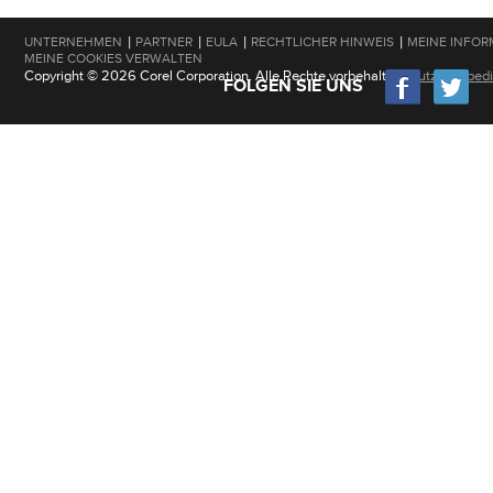
|
|
|
|
UNTERNEHMEN
PARTNER
EULA
RECHTLICHER HINWEIS
MEINE INFOR
MEINE COOKIES VERWALTEN
Copyright © 2026 Corel Corporation. Alle Rechte vorbehalten.
Nutzungsbed
FOLGEN SIE UNS