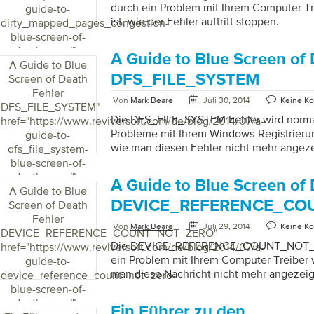
fehlgeschlagen ist, und den Prozess abn
durch ein Problem mit Ihrem Computer Tre
guide-to-
Benutzer versucht, auf die Systemsteuer
ist, wie der Fehler auftritt stoppen.
dirty_mapped_pages_congestion-
Schaltfläche “Service Tool” wird ebenfalls
blue-screen-of-
death-error/">
A Guide to Blue Screen of
A Guide to Blue
DFS_FILE_SYSTEM
Screen of Death
Fehler
Von
Mark Beare
Juli 30, 2014
Keine K
DFS_FILE_SYSTEM
"
Die DFS_FILE_SYSTEM Fehler wird norma
href="https://www.reviversoft.com/de/blog/2014/07/a-
Probleme mit Ihrem Windows-Registrierung
guide-to-
wie man diesen Fehler nicht mehr angez
dfs_file_system-
blue-screen-of-
death-error/">
A Guide to Blue Screen of
A Guide to Blue
DEVICE_REFERENCE_CO
Screen of Death
Fehler
Von
Mark Beare
Juli 29, 2014
Keine K
DEVICE_REFERENCE_COUNT_NOT_ZERO
"
Die DEVICE_REFERENCE_COUNT_NOT_ZE
href="https://www.reviversoft.com/de/blog/2014/07/a-
ein Problem mit Ihrem Computer Treiber ve
guide-to-
man diese Nachricht nicht mehr angezei
device_reference_count_not_zero-
blue-screen-of-
death-error/">
Ein Führer zu den