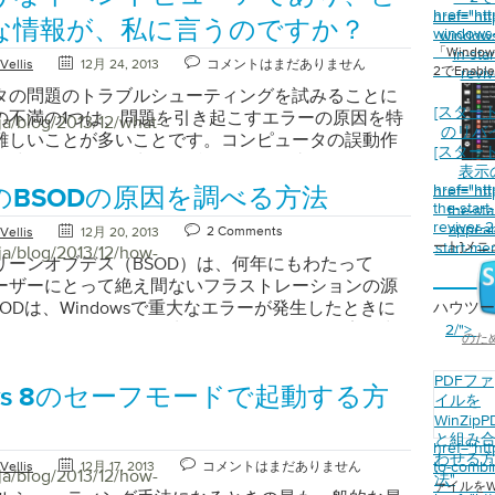
owsの最も重要な診断ツールの1つです。ビューアは、
href="ht
href="ht
ラーを表示し、発生した原因を特定するのに役立ち
な情報が、私に言うのですか？
windows-
window
、画面の左側にあるアイコンを使用して、ローハイ
「Wind
in-sta
Vellis
12月 24, 2013
コメントはまだありません
表示します。 Windows 8イベントビューアの起
2でEnable
reviv
inkey + wを押します。これにより、 検索ボックスが開
タの問題のトラブルシューティングを試みることに
ボックスに「 ev 」と入力し、Enterキーを押しま
[スター
の不満の1つは、問題を引き起こすエラーの原因を特
ja/blog/2013/12/what-
のリバ
w Event Log]をクリックします 。 2.イベント・ビュー
難しいことが多いことです。コンピュータの誤動作
[スター
ージョンとWindows 8バージョンの主な違いは3パ
、時にはどこにも出現せず、明白な理由もありませ
表示
インです。これにより、見やすくなり、さまざまな
あなたのコンピュータは完全に正常に動作しています。
href="ht
href="ht
のBSODの原因を調べる方法
ションの動作状況を分析するのに役立ちます。 3.ク
でにずっと時間がかかっていたり、プログラムがス
the-star
the-st
ントチェックを実行するには、[概要と要約]ペインに
ていません。 幸い、Microsoft Windowsには、多
reviver-
appear
2 Comments
Vellis
12月 20, 2013
す。 4.「 重大 」または「 エラー 」とラベル付け
ート]メ
start-me
owsユーザーにはあまり知られていない便利なプログ
ja/blog/2013/12/how-
リーンオブデス（BSOD）は、何年にもわたって
ントを通知します。アプリケーションの問題やクラ
されています。 イベントビューアは、コンピュータ
sユーザーにとって絶え間ないフラストレーションの源
起こす可能性があるイベント。 Windows XPおよび
動した瞬間から発生するすべてのイベントを記録し
SODは、Windowsで重大なエラーが発生したときに
ハウツー
7イベントビューアの起動： 1. [ スタート ]メニューの[ コ
に記録されるイベントには、コンピュータにインス
これらのエラーが発生すると、Windowsは実行中
2/">
ネル ]をクリックします。次に、[ システムとセキ
ているプログラム、システムのパフォーマンス、お
のた
べて停止し、関連するエラー情報を含む画面を表示
をクリックし、このメニューが表示されたら[ 管理ツ
リティに関するイベントが含まれます。 「イベント
テムを再起動します。これらのエラーは煩わしいだ
リックします 。最後に、 イベントビューアをクリッ
PDFファ
さまざまな情報が収集されます」 イベントビューア
ows 8のセーフモードで起動する方
重要なデータの損失につながる可能性があり、マシ
 ビューアを起動する手順が正常に完了すると、下の
イルを
ロフェッショナル、コンピュータ技術者、プログラマ
問題があることを示します。 BSODの原因を見つけ
WinZipP
されます。白い「 X 」の内側にある赤い円に注意し
使用されます。しかし、Windowsユーザーは、こ
ODは重大なエラーであり、残念ながら多くの原因が考
と組み
。これはエラーイベントを示しています。
て、コンピュータが表面下で何をしているのかを知
href="ht
わせる
。通常、死のBSODは、重大なハードウェアエラーを
oft Windowsイベントビューアは、問題のトラブルシュ
to-combin
Vellis
12月 17, 2013
コメントはまだありません
きます。多くの場合、イベントビューアはイベント
ja/blog/2013/12/how-
法
"
ただし、マルウェア感染、ドライバの障害、または
に役立つ出発点です」 ビューアには多くのエラーイ
ァイルをW
のエラーを表示し、コンピュータの誤動作やパフォ