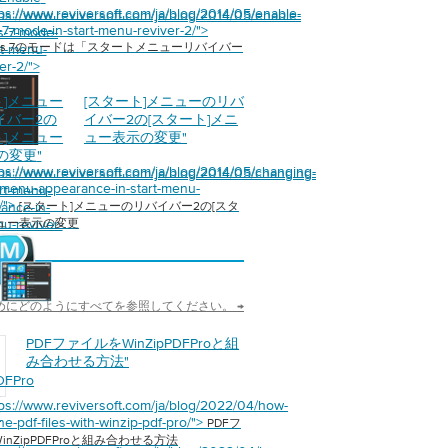
tps://www.reviversoft.com/ja/blog/2014/05/enable-
tps://www.reviversoft.com/ja/blog/2014/05/enable-
7-mode-in-start-menu-reviver-2/">
s-7-mode-
ows 7のモードは「スタートメニューリバイバー
rt-menu-
er-2/">
ト]メニュー
[スタート]メニューのリバ
イバー2の
イバー2の[スタート]メニ
ト]メニュー
ュー表示の変更
"
の変更
"
tps://www.reviversoft.com/ja/blog/2014/05/changing-
tps://www.reviversoft.com/ja/blog/2014/05/changing-
t-menu-appearance-in-start-menu-
art-menu-
2/">
ance-in-
[スタート]メニューのリバイバー2の[スタ
ニュー表示の変更
nu-reviver-
めにどのようにすべてを参照してください。 →
PDFファイルをWinZipPDFProと組
み合わせる方法
"
DFPro
合
tps://www.reviversoft.com/ja/blog/2022/04/how-
方
e-pdf-files-with-winzip-pdf-pro/">
PDFフ
inZipPDFProと組み合わせる方法