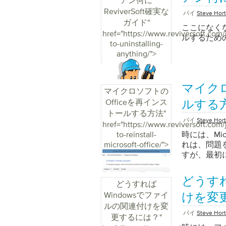
アン何に
ともできま
your-keyboard/">
ReviverSoft確実な
かります。
バイ
Steve Hor
とおりです。
ガイド
"
ここになく
示]を検索し
href="https://www.reviversoft.com/
ルするため
「Human I
to-uninstalling-
す 4.サ
anything/">
始」をクリッ
「自動」に
ない場合は
マイクロ
マイクロソフトの
ュータを再
Officeを再インス
バが最新の
ルする
れを行うに
トールする方法
"
バイ
Steve Hor
スするか、 Dr
href="https://www.reviversoft.com
to-reinstall-
時には、Mic
microsoft-office/">
れは、問題
すが、最初
どうすれ
どうすれば
Windowsでファイ
けを変
ルの関連付けを変
バイ
Steve Hor
更するには？
"