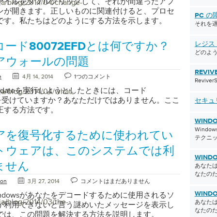
ァイルをダブルクリックして、それが間違ったアプ
/ja/blog/2014/04/change-
ンが開きます。正しいものに関連付けると、プロセ
PC の
です。私たちはどのようにする方法を示します。
それを
ード80072EFDとは何ですか？
レジス
どのよう
アウォールの問題
REVIV
e
4月 14, 2014
1つのコメント
Reviv
s Updateを実行しようとしたときには、コード
/ja/blog/2014/04/what-
FDを受けていますか？あなただけではありません。ここ
セキュ
正する方法です。
WIND
Wind
アを復号化するために使われてい
テクニ
トウェアは、このシステムでは利
WINDO
ません
あなたは
なたの
ton
3月 27, 2014
コメントはまだありません
ndowsがあなたをデコードするために使用されるソ
WINDO
ja/blog/2014/03/the-
あなたは
が利用できないと言う謎めいたメッセージを表示し
なたの
では、この問題を解決する方法を説明します。