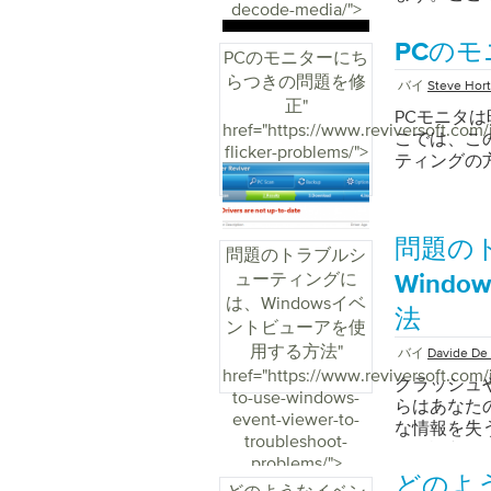
decode-media/">
PCの
PCのモニターにち
らつきの問題を修
バイ
Steve Hor
正
"
PCモニタ
href="https://www.reviversoft.com/
こでは、こ
flicker-problems/">
ティングの
問題の
問題のトラブルシ
ューティングに
Wind
は、Windowsイベ
法
ントビューアを使
用する方法
"
バイ
Davide De 
href="https://www.reviversoft.com/
クラッシュ
to-use-windows-
らはあなた
event-viewer-to-
な情報を失う
troubleshoot-
ーを診断し
problems/">
り、すぐに
どのよ