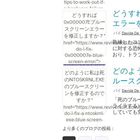
ォーマンスと
tips-to-work-out-if-
ウェアのシ
最新のユー
ンでハイレ
いないので
押します。 
クリックし
a-hardware-failure-
のスクリー
のバージョ
のイベントを
惑していま
までF8キー
どうすれ
ベントビュー
is-causing-your-
す。上記の
す。 お使
どうすれば
ベントビュ
ーン、ハー
[リカバリ]
びWindo
computer-
詳細の説明
いることを
0x000007Eブルー
りクリーンで
コンピュー
エラー
す。 次の画
ボタンをク
problems/">
イベントID
せんが、H
少なく、情報
す。うまく
スクリーンエラー
ルシューテ
す。 [シス
できます。
してオーデ
バイ
Davide De 
バージョン
デートのよ
を修正しますか？
"
Windows
をクリック
利なWebサ
ル番号のス
しい” エ
害が発生する
ンが表示され
熟練したコ
href="https://www.reviversoft.com/
Window
ラーイベン
オをサポー
るかもしれ
解できます
モードで起動
に対する恐
do-i-fix-
には： Wi
ある詳細な
イトで確認
に特定の問
連の問題は
ン]画面に
おり、トラ
0x000007e-blue-
ます。 En
ートでモデ
て心配する
すので、ト
ンが表示され
す。幸いな
screen-error/">
と、Wind
がHDMI
べてのエラ
す。オプシ
。 「セーフ
ていれば、
セスは、すべ
どのよう
ュータから
ベントビュ
ョンで修正
どのように私は死
ョン」 Wi
た。 0x0
る：ウィンド
般的なPC
が問題に関
ーティング
のNTOSKRNL.EXE
オプション
に修正する
ルース
つかのサブ
ィオを提供
す。エラー
ンピュータ
Window
ェックして
のブルースクリー
れかを選択
きます。また
んし、単純
コンポーネ
バイ
Davide De 
し、拡張ブ
た場合の非
ンを修正するので
れます。 
ます。これ
トビューア
正しく動作
ューは、以
またはWin
「死のブル
すか？
"
す。見つか
処理するた
題がいつ発
アコンポー
ドオプショ
を起動しま
ライラする
href="https://www.reviversoft.com/
では、エラ
す。 オー
を探すと役
で、ドライ
かもしれま
す。この画
していても
do-i-fix-a-ntoskrnl-
これは単に
認してくだ
べてを調べ
しないか、
くつかのオ
場合は、右ク
後、役に立
exe-blue-screen-
す。ただし
システムで
を絞ります
バがなくて
たオプショ
イブの少な
は、これは
of-death/">
供する可能性
生デバイス
があるかも
ネントには
より多くのブログの投稿：
す。 「Win
すが、容量
は何かを得
ーを使用し
デフォルト
発生したこ
ます。ハー
モードで起動
がほとんど
リーンを取
の参照を探す
オプション