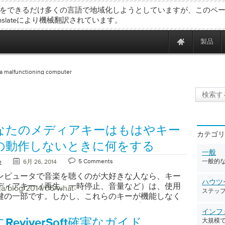
をできるだけ多くの言語で地域化しようとしていますが、このペ
ranslateにより機械翻訳されています。
製品
 a malfunctioning computer
なたのメディアキーはもはやキー
カテゴリ
の動作しないときに何をする
一般
5 Comments
一般的
e
6月 26, 2014
ンピュータで音楽を聴くのが大好きな人なら、キー
ハウツ
ディアキー（再生、一時停止、音量など）は、使用
/ja/blog/2014/06/what-
ステッ
鍵の一部です。しかし、これらのキーが機能しなく
しますか？あなたが使用している音楽プレーヤーに
インフ
して、ソフトウェア内のコントロールを使用するこ
ReviverSoft確実なガイド
大規模