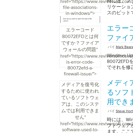
時には、フ
href="https://www.reviversoft.com
リケーショ
file-associations-
スのビット
in-windows/">
エラーコ
エラーコード
80072EFDとは何
ファイ
ですか？ファイア
バイ
Mark Bear
ウォールの問題
"
Window
href="https://www.reviversoft.com
80072E
is-error-code-
でそれを修
80072efd-a-
firewall-issue/">
メディ
メディアを復号化
するために使われ
るソフ
ているソフトウェ
用でき
アは、このシステ
ムでは利用できま
バイ
Steve Hor
せん
"
時には、Wi
href="https://www.reviversoft.com/
フトウェア
software-used-to-
ます。ここ