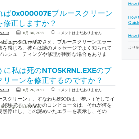
メンテナンス]をクリックします。 [管理ツール]を
ステムアップデートを確認することが重要です。 *上
ティリティを提供するようにします。さらに、現在
ベルのイベントを表示したり、詳細を調べたり特定
、問題を引き起こしていることによってちょっと困
How t
Shiftキーを押しながら、リカバリ画面が表示される
ます。 [コンピューターの管理]をクリックします。イ
ンショットに「イベントID」という項目がありま
ンと競合する古いドライバを削除することもできま
調べたりすることができます。 「Windows 8のイ
す。おなじみの音ですか？あなたは、ブルースクリ
を繰り返し押します。 「Windows 8リカバリ画面」
ば0x000007Eブルースクリーン
アを見つけてクリックします。 WindowsVistaおよ
画像では、このエラーのイベントIDは「12」です。
いの機器がHDMIポートからの音声出力をサポートして
ーアのレイアウトは、以前のバージョンよりもかな
ドドライブが恐ろしい騒音を出すようになったり、
画面で、[ 高度な修復オプションを参照]を選択しま
How t
ws7でイベントビューアにアクセスするには：スタート
に記載されている問題の特定に問題がある場合は、
確認してください。 それは不愉快な驚きかもしれま
す」 VistaとXPでは洗練されたインターフェースが
タの電源を入れたときにビープ音が鳴ったりしま
を修正しますか？
Quick
面には、3つのオプションが表示されます。 [ トラブ
リックします。コントロールパネルをクリックしま
をGoogleに報告して、問題の原因と解決方法を判断
DMIポートを持つすべてのコンピュータがポートを介
が氾濫しています。 “XPのようなWindowsの古い
いけば、それはドライバーやソフトウェアのアップ
ィング]を選択します。 “セーフモードでブートする
テムとセキュリティ]をクリックします。 [管理ツール]
さまざまなIDの情報とソリューションを集約する便
ィオを通過するわけではありません。ケースのモデ
Vellis
11月 30, 2013
コメントはまだありません
のイベントビューアはナビゲートするのがずっと難
うな単純なものですが、おそらくハードウェアの障
 8 Trobleshootオプション” 次の画面には3つのオプショ
How t
します。 [イベントビューア]をクリックします。
イトは、 EventID.netです。このサイトでは簡単なエ
テッカーがないか確認してください。 HMDIオーディ
ラーやイベントの一部は、わかりにくいか重大に聞こえ
可能性があります。 どうすれば問題があるのか​​理
ます。 [ 詳細オプション]を選択します 。 「セーフ
ンピュータユーザでさえ、ブルースクリーンエラー
ja/blog/2013/11/how-
s8およびWindows10でイベントビューアにアクセスする
トの検索が可能になり、問題の原因となる可能性の
トするかどうかは、このモデルをメーカーのWebサ
ません。マイクロソフトの専門家は、コンピュータ
か？ ありがたいことに、ソフトウェアやドライバ関
するWindows 8の詳細オプション」 [詳細オプショ
怖を感じる。彼らは謎のメッセージでよく知られて
より多
ndowsキーを押します。 「イベントの表示」と入力し
説明も表示されます。
してください。わからない場合は、テクニカルサポ
題がある場合、ユーザーはエラーやイベントについ
ハードウェアの故障と誤診されることがよくありま
は、いくつかの異なる修復オプションと起動オプショ
ブルシューティングや修理が困難な場合もありま
terキーを押します。イベントビューアにアクセスする
ル番号をお知らせください。 お使いのコンピュータ
ように勧めます。多くの場合、リストされているす
ラブルシューティングを開始するのに適していま
ます。 Windowsスタートアップ設定を選択します
ことに、あなたがブルースクリーンのエラーを知っ
owsがBSODについて認識していることを確認するプロ
経由の音声出力をサポートしていない場合でも、コンピ
ーを解決することを心配する必要はありません。 イ
ョンとして削除してしまえば、ハードウェアオプシ
モードで起動するWindows 8スタートアップオプシ
あなたは戦闘の中で最も難しい部分を獲得しまし
てのバージョンのWindowsで同じです。これをす
に私は死のNTOSKRNL.EXEのブ
テレビを見ることができます。一部のテレビは、一
ーアに表示される情報の量がわかると、どのエラー
を開始することができます。 ドライバの問題オペレ
ndowsのスタートアップ設定画面では、下部の再起動
000007Eエラーが発生したことがわかったので、簡単
ウの左側にある[ Windowsログ]を選択します。いく
ビデオ出力の1つを介してビデオをサポートし、オーデ
連しているかをすぐに判断できない場合がありま
システムを更新またはアップグレードする前に、コ
をクリックするだけです。 「セーフモードで
ことができます。 ハードドライブに問題がないかチ
クリーンを修正するのですか？
カテゴリが表示されます。これらのカテゴリのいず
するためにヘッドホンジャックを使用することがで
やイベントのタイトルは明確ではないかもしれませ
が正常に動作していましたか？特定のハードウェア
s 8を起動するために再起動する」 お使いのPCが再起動
ください。 これは、ハードドライブに問題が発生し
すると、画面の中央に一連のイベントログが表示さ
、小型のUSB-HDMIボックスを購入することもでき
に並べ替えるには多すぎるかもしれません。イベン
ント用のドライバが、コンピュータの変更に応じて
Vellis
11月 26, 2013
コメントはまだありません
ートオプションメニューが表示されます。 このメニ
常に一般的なエラーです。スタートメニューから、
BSODエラーはすべて「エラー」としてリストされま
らは基本的に外部ビデオカードで、ビデオリンクを
には、イベントが発生した日時も表示されます。問
しない可能性があります。ドライバーはハードウェ
前のオペレーティングシステムの以前のセーフモー
dowsとEのキーを同時に押して、 マイコンピュータ
ースクリーン」、すなわちBSODは、怖い（そしてイ
ったエラーをダブルクリックして調査します。ここ
めにコンピュータにインストールすることができま
生したのかを考えて、その時間帯に発生したエラー
ネントにコンピューターとの対話方法を伝えるの
ンに似ているので、少し慣れ親しんだように見える
す。あなたはあなたのC：ドライブを見てみたいで
）経験です。あなたのコンピュータは、それが何を
ja/blog/2013/11/how-
ーに関する関連情報が表示されます。多くの場合、
ディオデバイスにHDMI出力が設定されていることを確
に立ちます。それは、あなたが一つずつそれらのす
バーが古くなった場合、ハードウェアが正常に動作
せん。いくつかのセーフモードオプションを含むい
面にスペース（または容量）ゲージが表示されない
突然停止し、この謎めいたエラーを表示し、その
エラーによって報告されたSTOPコードを表示しま
さい。 ボリュームアイコンを探します。ほとんどの
るように強制するのではなく、一握りの誤りに焦点
まったく動作しないことがあります。正しいドライ
プションが表示されます。 セーフモードと表示され
リックして[ プロパティ ]を選択します 。このドラ
たないか不思議に再起動されます。特に悪い日に
、他のエラーや警告は、BSODの原因の手がかりを提
は、右下に表示されます。 それを右クリックし、再
。 問題に関連していると思われるエラーやイベント
も正常に動作しない一般的なハードウェアコンポー
ンを選択するだけで、PCはセーフモードに戻りま
くとも10％は空のままにしておくことをお勧めしま
何度も何度も何度も起こり続けるでしょう。あなた
があります。 ReviverSoftブルースクリーンヘルパ
を選択します。 リストでHDMIオーディオを選択し、
しれませんが、プログラムのエラーの名前が原因で
、グラフィックスカードとサウンドカードが含まれ
dows 8のセーフモードオプション」 Windows 8 Safe
に近づくまで問題に陥ってはいけません。ドライブ
ることができません。幸いにも、いったんどのスク
て、これらのエラーに関する情報を確認し、原因へ
として設定します。 「オーディオ出力には4種類の
とを明確に理解できない場合があります。エラーを
ドドライブなどの他の多くのハードウェアコンポー
する（Windowsから） Windowsに既に起動してい
いっぱいの場合は、いくつかの項目を削除して
得したら、すぐに絞り込んで問題を解決することが
か、 ReviverSoftブログを検索できることを忘れな
があります」 これらの簡単な手順は、HDMIケーブル