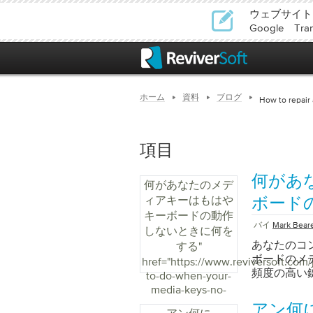
ウェブサイト
Google T
ホーム
資料
ブログ
How to repair
項目
何があ
何があなたのメデ
ィアキーはもはや
ボード
キーボードの動作
バイ
Mark Bear
しないときに何を
あなたのコ
する
"
ボードのメ
href="https://www.reviversoft.com
頻度の高い
to-do-when-your-
なるとどう
media-keys-no-
ナビゲート
longer-work-on-
アン何に