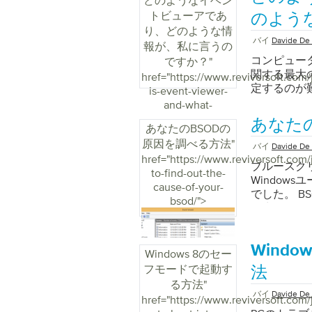
どのようなイベン
は、Wind
トビューアであ
発生したエ
のよう
ます。また
り、どのような情
バイ
Davide De 
から緊急度を
報が、私に言うの
動： 1. W
コンピュー
ですか？
"
きます。検索
関する最大
href="https://www.reviversoft.com/
す。 [ Vie
定するのが
is-event-viewer-
アーの古いバ
やエラーは
and-what-
ネル・デザ
ん。 1分
information-does-
あなた
アプリケー
あなたのBSODの
起動するま
it-tell-me/">
イックイベ
原因を調べる方法
"
ムーズに機能し
バイ
Davide De 
注意を向けま
くのWind
href="https://www.reviversoft.com/
ブルースク
されたイベ
ラムが搭載
to-find-out-the-
Window
ッシュを引き
で最初に起
cause-of-your-
でした。 B
Vista / 
ます。ログ
bsod/">
発生します。
ントロールパ
トールされ
の処理をす
ュリティ ]
よびセキュ
して、シス
ール ]をク
ビューアで
Wind
けでなく、
クします。
Windows 8のセー
は、ITプ
ンに深刻な
画面が表示
フモードで起動す
によってよく
法
る方法BS
てください
れを使用し
る方法
"
えられます
「Micros
バイ
Davide De 
ることがで
href="https://www.reviversoft.com/
示します。
ーティング
やそれ以降