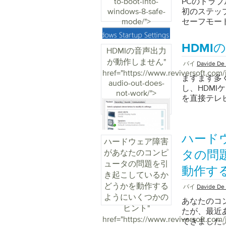
to-boot-into-
PCのトラ
ソフトウェ
ベントが表示
ーマンスの
windows-8-safe-
初のステッ
正確な原因
に電源をオ
最新バージョ
mode/">
セーフモード
す。 「Wi
するため、
く手順は各バ
きます。セ
らすべての
す。 「イ
は 、次の
のみが読み
取得すると
HDM
立ちます」
ネルパフォ
HDMIの音声出力
ードウェア
す。これは
発生してい
ネジメント W
が動作しません
"
こされた問
バイ
Davide De 
ろ、さらに高
す。一般的
ートメニュ
るのは、旧バ
href="https://www.reviversoft.com/
理解してい
適な場所は
ますます多
ツールイベン
Window
audio-out-does-
と呼ばれる
トの調査： 
し、HDM
す。 スタ
なプロセスで
not-work/">
ザーが受け
リックしま
を直接テレ
ティ管理ツー
ます。ブート
ーに提供し
ウに表示さ
念なことに
実行します。
ーフモードで
りますが、
して開始し
ンドを取得
索ボックス
セーフモー
入力できるR
発生した日
好むほどス
ュー」と入
フモードに
てください
ハード
ンドウの[D
を確認して
「Windo
ハードウェア障害
するのを止
と推奨される
ベントの詳
HDMIポ
ビューアを
があなたのコンピ
し、単にセ
タの問
とを見るST
るエラーの
くビデオカ
ジの数に圧
「Window
ュータの問題を引
貴重なトラ
つけるのに役
ドライバが
動作す
動されてか
れはもはや
き起こしているか
ューアは、X
ーイベント
なくなりま
えておいて
すが、[Adva
どうかを動作する
Window
バイ
Davide De 
記のスクリ
ドするには
トやエラー
した。 Wi
ようにいくつかの
スするプロセ
りエラーが
ださい。取得す
イベントビュー
あなたのコ
の方法があ
XPでイベ
ヒント
"
するための
うなユーテ
8では、イ
たが、最近
般的です。 [Ad
クリックし
href="https://www.reviversoft.com/
の種の問題を
をチェック
インのイン
できました
Safe Mo