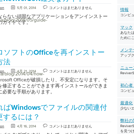
すが、これを長時間かけて行うには多くの時間がか
 メディアキーを修正して作業を再開する方法は次の
ton
5月 01, 2014
コメントはまだありません
情報
 1. 開始に移動します。 2. [ローカルサービスの表
コンピ
ならない頑固なアプリケーションをアンインストー
て選択します。 3.そのダイアログが開いたら、
ja/blog/2014/05/guide-
のガイドです。
nterface Device Access」までスクロールして開きま
マック
ービスが実行中であることを確認し、サービスが「開
あなたは
クしていない場合は、 5. スタートアップの種類が
ために
設定されていることを確認します キーがまだ機能し
、コンピュータを再起動してみてください。コンピ
メンテ
ソフトのOfficeを再インストー
起動してもまだ動作しない場合は、すべてのドライ
アップ
ものであることを確認することをお勧めします。こ
方法
は、コンピュータの製造元のサポート部門にアクセ
ニュー
ton
4月 21, 2014
コメントはまだありません
iver Reviverを使用します。
/ja/blog/2014/04/how-
Reviv
rosoft Officeが破損したり、不安定になります。そ
を修正することができます再インストールができま
初心
コンピ
に必要な手順があります。
最適化
ばWindowsでファイルの関連付
少ない
更するには？
弊社の
Revi
ton
4月 16, 2014
コメントはまだありません
を見つ