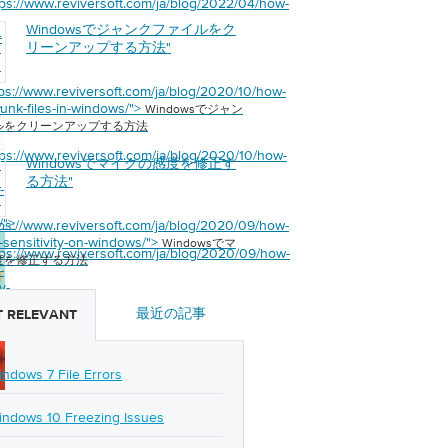
tps://www.reviversoft.com/ja/blog/2022/04/how-
Windowsでジャンクファイルをク
s
-
ン
リーンアップする方法
"
イ
リ
tps://www.reviversoft.com/ja/blog/2020/10/how-
ッ
junk-files-in-windows/">
Windowsでジャン
方
ルをクリーンアップする方法
tps://www.reviversoft.com/ja/blog/2020/10/how-
Windowsでマイクの感度を修正す
s
ク
る方法
"
-
を
る
/">
tps://www.reviversoft.com/ja/blog/2020/09/how-
c-sensitivity-on-windows/">
Windowsでマ
tps://www.reviversoft.com/ja/blog/2020/09/how-
度を修正する方法
-
y-
最近の記事
 RELEVANT
/">
indows 7 File Errors
indows 10 Freezing Issues