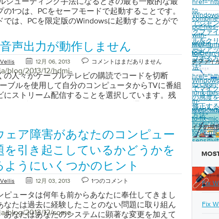
ブルシューティング手法になるときの最も一般的な最
href="ht
アエラーの結果である可能性もあります。エラーの
されることがありますが、これはWindowsが最初
低下につながります。 イベントビューアはすべての
to-
プの1つは、PCをセーフモードで起動することです。
を特定するには、トラブルシューティングが必要で
Window
ンにしてからPCで発生した各イベントをカタログ化
ンのWindowsで使用できますが、プログラムを開
combine
では、PCを限定版のWindowsに起動することがで
でジャ
ndows8のブルースクリーンオブデス（BSOD）」これ
非常に正常です。 サイドバーは次のようになりま
pdf-files-
ージョンによって若干異なります。 Windows XPで
ーフモードでは、絶対的な必須ドライバとファイル
クファ
エラーメッセージはどういう意味ですか？ BSODを
with-
ベントビューアのサイドバーは、問題の絞り込みに役
パスを実行します。 スタートメニューコントロールパ
込まれます。これは、マルウェアの感染、最近のハ
ルをク
winzip-
きに最初に気付くのは、提示される技術情報の量で
href="ht
Iの音声出力が動作しません
 このサイドバーは、クラッシュタイプのイベントが
ーマンスとメンテナンス管理ツールコンピュータマ
の変更、またはアップデートの失敗によって引き起
ーンア
pdf-
to-clean-
しばしば威圧的に見えることがあり、正直なとこ
るシステムやプログラムを絞り込むのに役立ちま
indows Vistaでは、次のパスを使用します。 スタ
プする
題を修復するために役立ちます。セーフモードに入
pro/">
Vellis
12月 06, 2013
コメントはまだありません
クファイ
度なWindowsユーザーは、自分が見ているものを
なコンピュータクラッシュの問題から始めるのが最
ーコントロールパネルシステムとメンテナンス管理
法
"
ージョンのWindows（PCを起動するときに
ja/blog/2013/12/hdmi-
ないことがよくあります。これらは「STOPコード」
、管理イベントエリア内です。 特定のエラーイベン
くの人々がケーブルテレビの購読でコードを切断
href="ht
トビューア Windows 7では、次のパスを実行しま
sロゴが表示される前にF8キーを繰り返し押す）の簡単
Window
特別なエラーメッセージです。 STOPコードは、ユー
to-clean-
1.サイドバーメニューの[ 管理 イベント ]をダブルク
Iケーブルを使用して自分のコンピュータからTVに番組
ートメニューコントロールパネルシステムとセキュリ
すが、このプロセスはWindows 8では若干異なり
でマイ
取ったエラーを調査するために必要な情報をユーザ
junk-files
す。イベントがメインの[ イベントビューア]ウィンド
ビにストリーム配信することを選択しています。残
ルイベントビューア Windows 8では、次のパスを
の感度
オプションが選択されています。 Windows 8でセ
in-
ます。 STOPコードは全体像を示していない場合があ
れます。 2.最新のエラーイベントをダブルクリック
、HDMI接続は、テレビのスピーカーを通過するサウ
 Windowsキーと「W」を同時に押してください検
修正す
起動する方法を学びます。 再起動時にWindows 8
windows
href="ht
開始する場所を提供します。 BSODの停止コードを
ます。最新のイベントであることを確認するには、
することは、しばしば挑戦であるため、多くの人が
方法
"
が表示され、ボックスに「EV」または「イベントビ
ドで起動する従来は、起動時にF8キーを押してセー
to-fix-mi
eviverSoftブルースクリーンヘルパーをチェックし
付と時刻を再確認します。これはメインビューウィ
ムーズに動作するとは限りません。 ビデオドライバ
href="ht
力します [イベントログの表示]をクリックします。
アクセスしました。これはあなたのPCが正常に起動
イクの感
。エラーのデータベースが検索され、エラーの説明
to-fix-mic
ウェア障害があなたのコンピュー
ate＆Time]列に表示されます。これにより、エラーイ
ください。 直感的には聞こえるかもしれませんが、
ws 8からのイベントビューアへのアクセス」 イベント
め、あなたのPCの高度なブートオプションを提供
sensitivit
解決策が提供されます。 Windowsが知っているこ
細が表示されます。 「イベントビューアで提供され
ートから出力されるサウンドは、サウンドカードではな
開くと、表示されているイベントとエラーメッセー
ーフモードで起動することを選択します。
題を引き起こしているかどうかを
on-
OPコードに加えて、windowsはイベントビューアに
詳細は、問題を解決する最適なソリューションを見
ードによって制御されます。つまり、正しいビデオ
MOST
倒されることがあります。コンピュータが最初に起
s 7のセーフモードオプション」 Windows 8では、こ
windows
ブルシューティング情報も提供します。イベントビ
立ちます」 3. [ 詳細 ]タブをクリックすると、エラ
インストールされていないと、テレビで音が聞こえ
るようにいくつかのヒント
ら、プログラムはイベントを記録していることを覚
単純ではありません。セーフモードはまだ存在しま
PからWindows 10までのすべてのバージョンの
の周辺の詳細と考えられる原因が表示されます。上
す。あなたのカードの最新のドライバをダウンロー
ください。多くのコンピュータでは、数千のイベン
nced Startup Options]メニューには少し深く入りま
sで使用できます。ただし、イベントビューアにアクセ
Vellis
12月 03, 2013
1つのコメント
ーンショットでは、古いファームウェアの問題によ
、ビデオカードの製造元のWebサイトを参照してく
Fix W
が発生しています。 「多くの情報は最初の起動から
ndows 8でセーフモードにアクセスするにはいくつか
スは、バージョンによって異なります。 Windows
発生しました。 イベントビューアーは、問題を修正
るドライバが不明な場合は、 Driver Reviverのよ
アで収集されます」 Windows 7、特にWindows
ンピュータは何年も前からあなたに奉仕してきまし
りますが、一般的には次の方法が最も簡単で最も一
ントビューアにアクセスするには：スタートボタンを
更新プログラムのインストールを提案します。 4.こ
ィリティが便利です。このソフトウェアはシステム
ンターフェイスがより使いやすくなっています。 3ペ
あなたは過去に経験したことのない問題に取り組ん
Fix W
vanced Startup Options]メニューからWindows 8
ます。コントロールパネルをクリックします。 [パフ
ja/blog/2013/12/some-
解決するには、MicrosoftのWebサイトでファーム
して、ビデオカードを含むすべてのハードウェアに
ターフェイスを使用すると、概要と要約のセクショ
。あなたはあなたのシステムに顕著な変更を加えて
deにアクセスするには： PCの電源を入れ、Shiftキーを