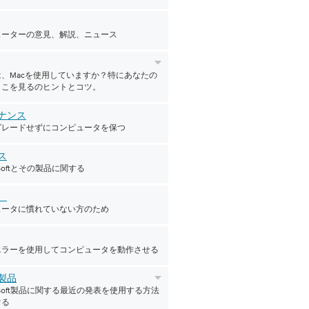
ューターの意見、解説、ニュース
、Macを使用していますか？特にあなたの
ここを見るのヒントとコツ。
ナンス
グレードせずにコンピュータを保つ
ス
erSoftとその製品に関する
者
ュータに慣れていない方のため
エラーを使用してコンピュータを動作させる
製品
verSoft製品に関する最近の発表を使用する方法
ける