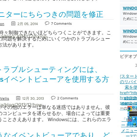
WINDO
モニターにちらつきの問題を修正
Wind
ために
7 Comments
ton
2月 05, 2014
WINDO
は時々制御できないほどちらつくことができます。こ
ja/blog/2014/02/fixing-
Wind
の問題を解決するためにいくつかのトラブルシュー
めにこ
方法があります。
ビデオブ
トラブルシューティングには、
[スター
owsイベントビューアを使用する方
のリバイ
索を
href="ht
href="ht
search-
2 Comments
Vellis
12月 30, 2013
search-i
menu-re
ja/blog/2013/12/how-
やその他のエラーは単なる迷惑ではありません。彼
ーのリバ
のコンピュータを遅らせるか、場合によっては重要
ことさえあります。 Windowsには、これらのエラ
「Wind
て修正するのに役立ついくつかの便利なツールがあ
ードは
メニュ
活動を進めるのに役立ちます。 イベントビューア
うなイベントビューアであり、ど
ー2でE