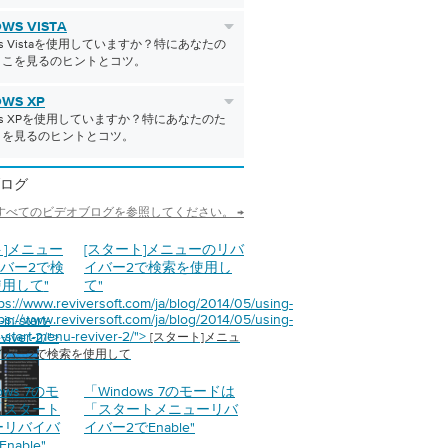
WS VISTA
ows Vistaを使用していますか？特にあなたの
ここを見るのヒントとコツ。
WS XP
ows XPを使用していますか？特にあなたのた
こを見るのヒントとコツ。
ログ
すべてのビデオブログを参照してください。 →
ト]メニュー
[スタート]メニューのリバ
バー2で検
イバー2で検索を使用し
使用して
"
て
"
tps://www.reviversoft.com/ja/blog/2014/05/using-
tps://www.reviversoft.com/ja/blog/2014/05/using-
in-start-
n-start-menu-reviver-2/">
viver-2/">
[スタート]メニュ
イバー2で検索を使用して
ows 7のモ
「Windows 7のモードは
「スタート
「スタートメニューリバ
ーリバイバ
イバー2でEnable
"
nable
"