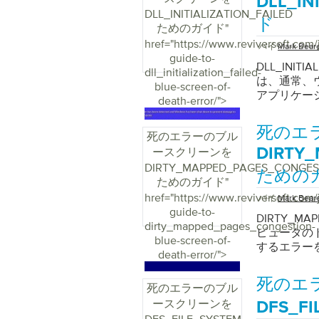
DLL_I
DLL_INITIALIZATION_FAILED
ド
ためのガイド
"
href="https://www.reviversoft.com/
バイ
Mark Bear
guide-to-
DLL_INI
dll_initialization_failed-
は、通常、
blue-screen-of-
アプリケー
death-error/">
ートアクセ
このエラー
死のエ
死のエラーのブル
ーションの
ースクリーンを
トウェアの誤
DIRTY
送信します
DIRTY_MAPPED_PAGES_CONGES
ための
セージボッ
ためのガイド
"
アクセスし
href="https://www.reviversoft.com/
バイ
Mark Bear
よって、そ
guide-to-
DIRTY_M
サービスツ
dirty_mapped_pages_congestion-
ピュータの
DLL_INI
blue-screen-of-
するエラー
の停止エラ
death-error/">
初期の解決
スは、Win
死のエ
死のエラーのブル
す。 Wind
ースクリーンを
DFS_F
し、 [ フ