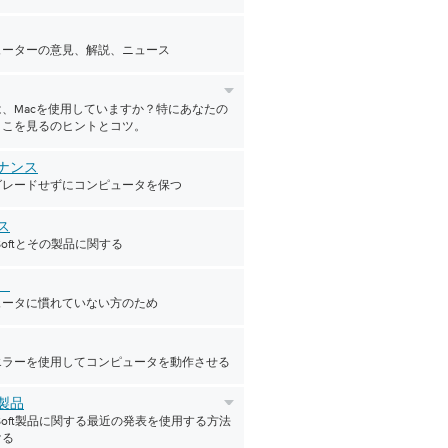
ューターの意見、解説、ニュース
、Macを使用していますか？特にあなたの
ここを見るのヒントとコツ。
ナンス
グレードせずにコンピュータを保つ
ス
erSoftとその製品に関する
者
ュータに慣れていない方のため
エラーを使用してコンピュータを動作させる
製品
verSoft製品に関する最近の発表を使用する方法
ける