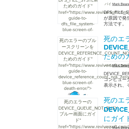
DFS_FILE_SYSTEM
regedi
バイ
Mark Bear
ためのガイド
"
実行します。HK
href="https://www.reviversoft.com/
DFS_FIL
CurrentCo
guide-to-
が原因で発
れ、右側の
dfs_file_system-
方法です。
ンに進み、 Vi
blue-screen-of-
クリックし、 
death-error/">
エディタを終
死のエ
死のエラーのブル
2000でエ
ースクリーンを
DEVIC
し、[ ファ
DEVICE_REFERENCE_COUNT_N
と入力してE
ための
ためのガイド
"
HKEY_LOCAL_
\ Virtua
href="https://www.reviversoft.com/
バイ
Mark Bear
クします。
guide-to-
DEVICE_
ーの[ REG
device_reference_count_not_zero
コンピュー
再起動しま
blue-screen-of-
表示され、
のにも役立
death-error/">
します。これ
し、Wind
死のエ
死のエラーの
と同じフォルダ
DEVICE_QUEUE_NOT_BUSY
DEVIC
ルの名前を変
ブルー画面にガイ
てRASサー
にガイ
ド
"
ます。 [ 
href="https://www.reviversoft.com/
ックします
バイ
Mark Bear