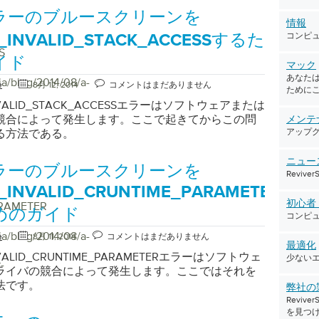
ラーのブルースクリーンを
情報
コンピ
R_INVALID_STACK_ACCESSするた
S
イド
マック
あなたは
ja/blog/2014/08/a-
e
8月 12, 2014
コメントはまだありません
ために
INVALID_STACK_ACCESSエラーはソフトウェアまたは
競合によって発生します。ここで起きてからこの問
メンテ
る方法である。
アップ
ニュー
ラーのブルースクリーンを
Reviv
_INVALID_CRUNTIME_PARAMETER
初心
ARAMETER
めのガイド
コンピ
ja/blog/2014/08/a-
e
8月 11, 2014
コメントはまだありません
最適化
NVALID_CRUNTIME_PARAMETERエラーはソフトウェ
少ない
-
ライバの競合によって発生します。ここではそれを
法です。
弊社の
Revi
を見つ