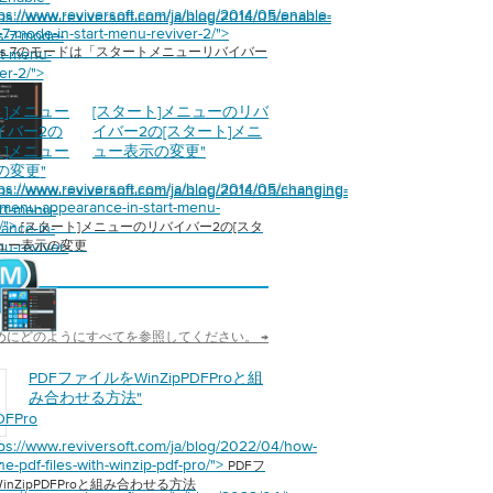
tps://www.reviversoft.com/ja/blog/2014/05/enable-
tps://www.reviversoft.com/ja/blog/2014/05/enable-
7-mode-in-start-menu-reviver-2/">
s-7-mode-
ows 7のモードは「スタートメニューリバイバー
rt-menu-
er-2/">
ト]メニュー
[スタート]メニューのリバ
イバー2の
イバー2の[スタート]メニ
ト]メニュー
ュー表示の変更
"
の変更
"
tps://www.reviversoft.com/ja/blog/2014/05/changing-
tps://www.reviversoft.com/ja/blog/2014/05/changing-
t-menu-appearance-in-start-menu-
art-menu-
2/">
ance-in-
[スタート]メニューのリバイバー2の[スタ
ニュー表示の変更
nu-reviver-
めにどのようにすべてを参照してください。 →
PDFファイルをWinZipPDFProと組
み合わせる方法
"
DFPro
合
tps://www.reviversoft.com/ja/blog/2022/04/how-
方
e-pdf-files-with-winzip-pdf-pro/">
PDFフ
inZipPDFProと組み合わせる方法