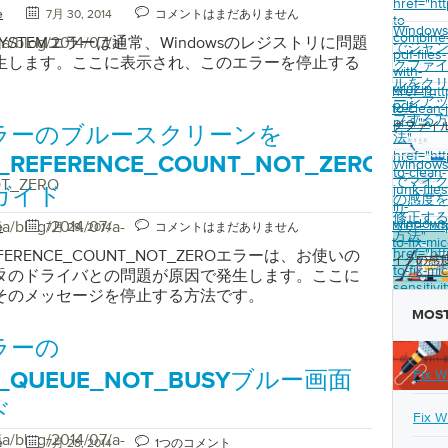
href="ht
t」と入力します。エンターキーを押した後、次のキーを
e
7月 30, 2014
コメントはまだありません
to-
EY_LOCAL_MACHINE \ SYSTEM \
Window
combine
ja/blog/2014/07/a-
E_SYSTEMエラーは通常、Windowsのレジストリに問題
ntrol \ VirtualDeviceDrivers別のウィンドウが表示さ
でジャ
pdf-files-
生します。ここに表示され、このエラーを停止する
ペインにVDD値を削除します。ウィンドウの左ペイ
クファ
with-
ルをク
rtual Device Driverキーを右クリックして、 Newを
winzip-
href="ht
ーンア
Multistring Valueを選択します。これでレジストリ
pdf-
to-clean-
プする
pro/">
了し、コンピュータを再起動できます。 Windows
クファイ
ラーのブルースクリーンを
法
"
ラーを修正するには、[ スタート ]ボタンをクリック
href="ht
E_REFERENCE_COUNT_NOT_ZERO
イル名を指定して実行]ダイアログボックスにregedt32
Window
to-clean-
でマイ
OT_ZERO
nterキーを押します。次のキーを探します：
junk-files
ガイド
の感度
MACHINE \ SYSTEM \ CurrentControlSet \ Control
in-
修正す
windows
lDeviceDrivers編集メニューに進み、 値の追加をクリッ
ja/blog/2014/07/a-
href="ht
e
7月 29, 2014
コメントはまだありません
方法
"
to-fix-mi
別のウィンドウがポップアップし、[データ型]メニュ
href="ht
REFERENCE_COUNT_NOT_ZEROエラーは、お使いの
イクの感
_MULTI_S2 ]をクリックします 。後でコンピュータを
-
to-fix-mic
タのドライバとの問題が原因で発生します。ここに
す。 解決策の別のセットは、このエラーを取り除く
sensitivit
そのメッセージを停止する方法です。
ちます。まず、RASファイルの新しいコピーを抽出
on-
MOST
windows
を行うには、Windows NTエクスプローラーを使用
ows NTエクスプローラーがインストールされているの
ラーの
ーにあるRascpl.cplファイルとRasscrpt.dllファイ
Fix W
E_QUEUE_NOT_BUSYブルー画面
更します。次に、 [スタート ]ボタンをクリックし
ビスを削除し、 [設定]と[ コントロールパネル ]に進み
ド
Fix W
ネットワーク ]タブに移動し、[ サービス ]ボタンをクリ
ja/blog/2014/07/a-
。 リモートアクセスサービスを開き、アンインスト
e
7月 28, 2014
1つのコメント