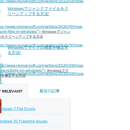
tps://www.reviversoft.com/ja/blog/2022/04/how-
Windowsでジャンクファイルをク
s
-
ン
リーンアップする方法
"
イ
リ
tps://www.reviversoft.com/ja/blog/2020/10/how-
ッ
junk-files-in-windows/">
Windowsでジャン
方
ルをクリーンアップする方法
tps://www.reviversoft.com/ja/blog/2020/10/how-
Windowsでマイクの感度を修正す
s
ク
る方法
"
-
を
る
/">
tps://www.reviversoft.com/ja/blog/2020/09/how-
c-sensitivity-on-windows/">
Windowsでマ
tps://www.reviversoft.com/ja/blog/2020/09/how-
度を修正する方法
-
y-
最近の記事
 RELEVANT
/">
indows 7 File Errors
indows 10 Freezing Issues