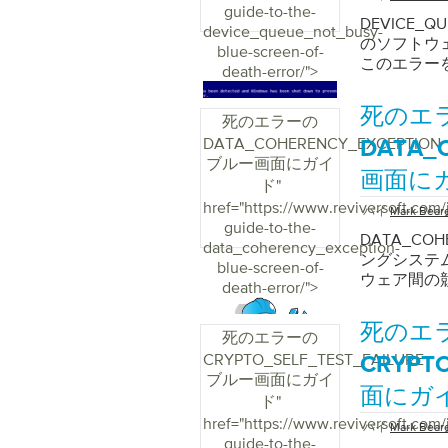
guide-to-the-
ールします
DEVICE_
device_queue_not_busy-
外しと取り
のソフトウ
blue-screen-of-
するソリュ
このエラー
death-error/">
ストールし
してコンピ
死のエ
死のエラーの
DATA_COHERENCY_EXCEPTION
DATA_
ブルー画面にガイ
画面に
ド
"
href="https://www.reviversoft.com/
バイ
Mark Bear
guide-to-the-
DATA_CO
data_coherency_exception-
ングシステ
blue-screen-of-
ウェア間の
death-error/">
死のエ
死のエラーの
CRYPTO_SELF_TEST_FAILURE
CRYPT
ブルー画面にガイ
面にガ
ド
"
href="https://www.reviversoft.com/
バイ
Mark Bear
guide-to-the-