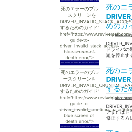
死のエ
死のエラーのブル
ースクリーンを
DRIVE
DRIVER_INVALID_STACK_ACCES
めのガ
するためのガイド
"
href="https://www.reviversoft.com/
バイ
Mark Bear
guide-to-
DRIVER_
driver_invalid_stack_access-
ドライバの
blue-screen-of-
題を停止す
death-error/">
死のエ
死のエラーのブル
ースクリーンを
DRIVER
DRIVER_INVALID_CRUNTIME_P
するた
するためのガイド
"
href="https://www.reviversoft.com/
バイ
Mark Bear
guide-to-
DRIVER_I
driver_invalid_cruntime_parameter
アまたはド
blue-screen-of-
修正する方
death-error/">