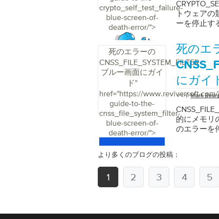
CRYPTO_
crypto_self_test_failure-
トウェアの
blue-screen-of-
ーを停止す
death-error/">
死のエ
死のエラーの
CNSS_FILE_SYSTEM_FILTER
CNSS_
ブルー画面にガイ
にガイ
ド
"
href="https://www.reviversoft.com/
バイ
Mark Bear
guide-to-the-
CNSS_FI
cnss_file_system_filter-
的にメモリ
blue-screen-of-
のエラーを
death-error/">
より多くのブログの投稿：
1
2
3
4
5