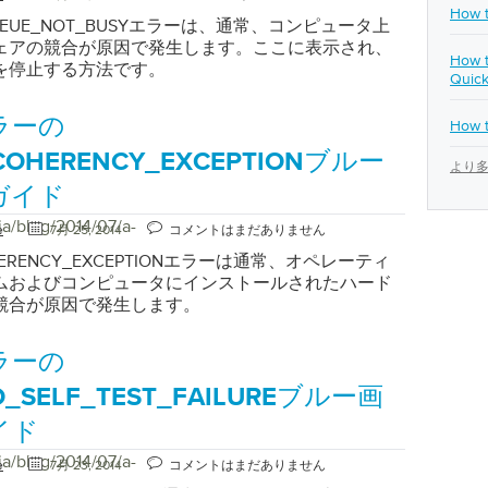
How t
。後でコンピュータを再起動します。モデムの取り
QUEUE_NOT_BUSYエラーは、通常、コンピュータ上
付けは、すべてのファイルのコピーの正当性を検証
ェアの競合が原因で発生します。ここに表示され、
How t
ーションでもあります。モデムを取り外して再イン
を停止する方法です。
Quick
た後、リモートアクセスサービスを再インストール
ュータを再起動します。
ラーの
How t
COHERENCY_EXCEPTIONブルー
より多
ガイド
ja/blog/2014/07/a-
e
7月 25, 2014
コメントはまだありません
HERENCY_EXCEPTIONエラーは通常、オペレーティ
ムおよびコンピュータにインストールされたハード
競合が原因で発生します。
ラーの
O_SELF_TEST_FAILUREブルー画
イド
ja/blog/2014/07/a-
e
7月 23, 2014
コメントはまだありません