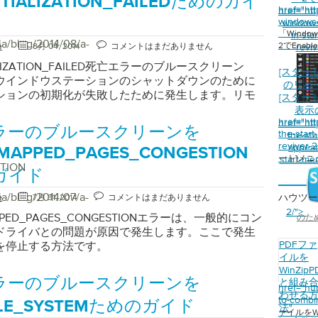
NITIALIZATION_FAILEDためのガイ
href="ht
href="ht
windows-
window
「Wind
in-sta
ja/blog/2014/08/a-
2でEnable
e
8月 04, 2014
コメントはまだありません
reviv
TIALIZATION_FAILED死亡エラーのブルースクリーン
[スター
ウインドウステーションのシャットダウンのために
のリバ
ションの初期化が失敗したために発生します。リモ
[スター
スサービス（RAS）が見つからないか破損すると、
表示
href="ht
が発生することもあります。もともと、DLLアプリケ
href="ht
ラーのブルースクリーンを
the-star
the-st
使用はエラー報告用です。アプリケーションはソフ
reviver-
appear
動作に関するデータを収集し、その後Microsoftに
_MAPPED_PAGES_CONGESTION
ート]メ
start-me
。 このエラーは、初期化が失敗したことを示すメッ
TION
ガイド
クスを表示させ、ユーザーがコントロールパネルに
ようとするたびにプロセスを異常終了させることに
ja/blog/2014/07/a-
e
7月 31, 2014
コメントはまだありません
ハウツー
れ自体が明示されます。このエラーが発生すると、
2/">
APPED_PAGES_CONGESTIONエラーは、一般的にコン
のた
ールボタンもコントロールパネルから消えます。
ドライバとの問題が原因で発生します。ここで発生
TIALIZATION_FAILEDエラーを修正するには、ほとんど
PDFファ
を停止する方法です。
ーよりも時間がかかり、プロセスは少し複雑です。
イルを
策は、レジストリを編集することです。このプロセ
WinZipP
dowsソフトウェアのバージョンによって異なりま
ラーのブルースクリーンを
と組み
href="ht
ows XPの場合は、まず[ スタート ]ボタンをクリック
わせる
to-combin
ILE_SYSTEMためのガイド
ァイル名を指定して実行 ]ダイアログボックスに「
法
"
ァイルをW