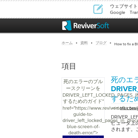
ウェブサイト
Google T
ホーム
資料
ブログ
How to fix a B
項目
死のエ
死のエラーのブル
ースクリーンを
DRIVER
DRIVER_LEFT_LOCKED_PAGES_I
するた
するためのガイド
"
href="https://www.reviversoft.com/
バイ
Mark Bear
guide-to-
DRIVER_L
driver_left_locked_pages_in_proc
ピュータ上
blue-screen-of-
されます。
death-error/">