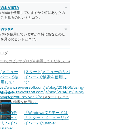
WS VISTA
ows Vistaを使用していますか？特にあなたの
ここを見るのヒントとコツ。
WS XP
ows XPを使用していますか？特にあなたのた
こを見るのヒントとコツ。
ログ
すべてのビデオブログを参照してください。 →
ト]メニュー
[スタート]メニューのリバ
バー2で検
イバー2で検索を使用し
使用して
"
て
"
tps://www.reviversoft.com/ja/blog/2014/05/using-
tps://www.reviversoft.com/ja/blog/2014/05/using-
in-start-
n-start-menu-reviver-2/">
viver-2/">
[スタート]メニュ
イバー2で検索を使用して
ows 7のモ
「Windows 7のモードは
「スタート
「スタートメニューリバ
ーリバイバ
イバー2でEnable
"
nable
"