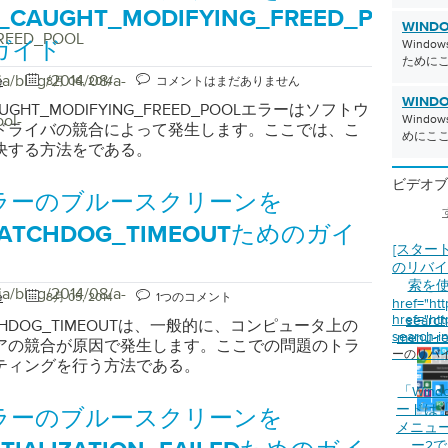
R_CAUGHT_MODIFYING_FREED_POOL
WINDO
REED_POOL
Wind
ガイド
ために
ja/blog/2014/08/a-
e
8月 06, 2014
コメントはまだありません
WINDO
AUGHT_MODIFYING_FREED_POOLエラーはソフトウ
ol-
Wind
ドライバの競合によって発生します。ここでは、こ
めにこ
決する方法をである。
ビデオブ
ラーのブルースクリーンを
WATCHDOG_TIMEOUTためのガイ
[スター
のリバイ
索を
ja/blog/2014/08/a-
e
8月 05, 2014
1つのコメント
href="ht
href="ht
search-
TCHDOG_TIMEOUTは、一般的に、コンピュータ上の
search-i
menu-re
アの競合が原因で発生します。ここでの問題のトラ
ーのリバ
ティングを行う方法である。
「Wind
ードは
ラーのブルースクリーンを
メニュ
ー2でE