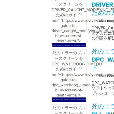
ースクリーンを
DRIVE
DRIVER_CAUGHT_MODIFYING_F
ための
ためのガイド
"
href="https://www.reviversoft.com/
バイ
Mark Bear
guide-to-
DRIVER_C
driver_caught_modifying_freed_po
ェアまたは
blue-screen-of-
の問題を解
death-error/">
死のエ
死のエラーのブル
ースクリーンを
DPC_
DPC_WATCHDOG_TIMEOUT
ド
ためのガイド
"
href="https://www.reviversoft.com/
バイ
Mark Bear
guide-to-
DPC_WA
dpc_watchdog_timeout-
ソフトウェ
blue-screen-of-
ブルシュー
death-error/">
死のエ
死のエラーのブル
ースクリーンを