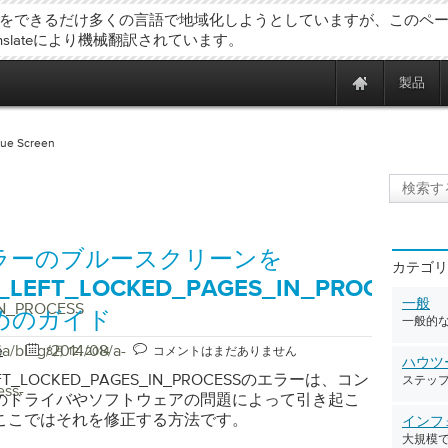
をできるだけ多くの言語で地域化しようとしていますが、このペ
ranslateにより機械翻訳されています。
製品
lue Screen
ラーのブルースクリーンを
カテゴリ
_LEFT_LOCKED_PAGES_IN_PROCESS
一般
N_PROCESS
めのガイド
一般的
ja/blog/2014/08/a-
e
8月 12, 2014
コメントはまだありません
ハウツ
EFT_LOCKED_PAGES_IN_PROCESSのエラーは、コン
ステッ
ess-
のドライバやソフトウェアの問題によって引き起こ
ここではそれを修正する方法です。
インフ
大規模