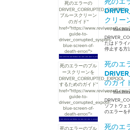
死のエ
死のエラーの
DRIVER_CORRUPTED_SYSPTES
DRIVE
ブルースクリーン
クリー
のガイド
"
href="https://www.reviversoft.com/
バイ
Mark Bear
guide-to-
DRIVER_
driver_corrupted_sysptes-
たはドライ
blue-screen-of-
停止する方
death-error/">
死のエ
死のエラーのブル
ースクリーンを
DRIVE
DRIVER_CORRUPTED_EXPOOL
のガイ
するためのガイド
"
href="https://www.reviversoft.com/
バイ
Mark Bear
guide-to-
DRIVER_
driver_corrupted_expool-
ソフトウェ
blue-screen-of-
のエラーを
death-error/">
死のエ
死のエラーのブル