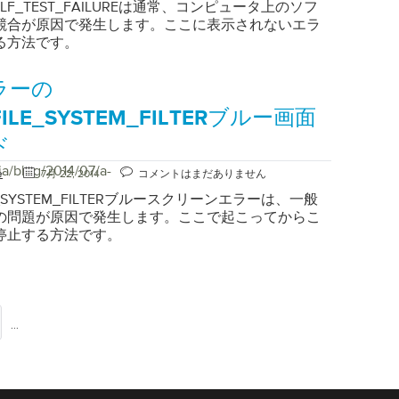
SELF_TEST_FAILUREは通常、コンピュータ上のソフ
競合が原因で発生します。ここに表示されないエラ
る方法です。
ラーの
FILE_SYSTEM_FILTERブルー画面
ド
ja/blog/2014/07/a-
e
7月 22, 2014
コメントはまだありません
LE_SYSTEM_FILTERブルースクリーンエラーは、一般
の問題が原因で発生します。ここで起こってからこ
停止する方法です。
...