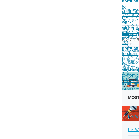
href="ht
to-
Window
combine
でジャ
pdf-files-
クファ
with-
ルをク
winzip-
href="ht
ーンア
pdf-
to-clean-
プする
pro/">
クファイ
法
"
href="ht
Window
to-clean-
でマイ
junk-files
の感度
in-
修正す
windows
href="ht
方法
"
to-fix-mi
href="ht
イクの感
to-fix-mic
sensitivit
on-
MOST
windows
Fix W
Fix W