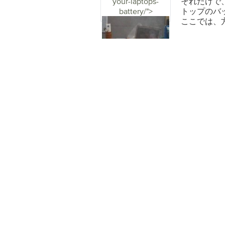
your-laptops-
それだけで
ッテリが完
ブ文字です）
battery/">
トップのバ
ドで問題が
ードを実行
ここでは、
むことがで
ート]ボタン
させること
ntbacku
ッテリが問
保存したい
てもコンピ
存するために
コードが必
ィックなどのメ
ださい新し
は、バック
る必要はな
ックアップ
見つけるこ
ールパネル
せん。これ
クアップと復
見つけて、
択画面の指
ません。変
（注：バッ
い煉瓦）に
ク、CD、D
するかどう
「Microso
源コードの
のWindow
たが交換す
ップするた
知っている
はWindow
め、ノート
用すると、
れを修正す
オプションを
ります。 まず
ァイルの回復
その後、 
クリックしま