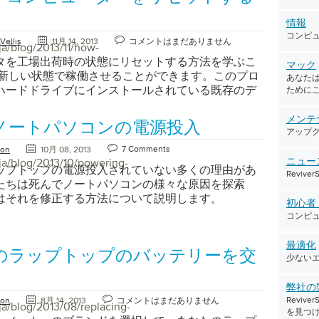
めに、お客様の一部のトラブルシューティングが必
こでは、ノートパソコンが充電されない理由と、そ
情報
作させるために交換または修理が必要な場合がある
コンピ
Vellis
11月 14, 2013
コメントはまだありません
するための手順を示します。 明白なことから始まる
ja/blog/2013/11/how-
プが充電されないときに最初に行うべきことは、一
タを工場出荷時の状態にリセットする方法を学ぶこ
マック
合、ケーブルの抜けやバッテリーの抜けなどの問題
を新しい状態で稼働させることができます。このプロ
あなたは
とを確認することです。それは単にばかげて聞こえ
ハードドライブにインストールされている既存のデ
ために
ませんが、電源ケーブルが壁のプラグから偶然蹴ら
ラムを消去し、Windowsを再インストールして、
続がラップトップ側で完全に完了しないことは非常
に開いたときの状態にリセットします（不要なプログ
メンテ
ノートパソコンの電源投入
。ここでは、ラップトップが充電されないときに問
て含まれない場合もあります） – ほとんどの新しい
アップ
こしている可能性のある最も明白なものをチェック
しているクラップウェア）。一部の人は、PCを定期的
7 Comments
ton
10月 08, 2013
ステップバイステップで示します。 コンピュータを
して、チップトップの形で稼働させ続けることを選
ja/blog/2013/10/powering-
ニュー
ップトップの電源投入されていない多くの理由があ
問題が解決するかどうかを確認します。大きな問題
通常、この手順は、従来の方法では容易に修復でき
Reviv
たちは死んでノートパソコンの様々な原因を探索
があった問題を修正できる頻度は驚くでしょう。 コ
発生したときに実行されます。 最近のコンピュータ
はそれを修正する方法について説明します。
の電源を切り、コンピュータとコンバーター（電源
の方法は、実行しているWindowsのバージョンと
初心
央にある長方形のボックス）の両方からACアダプタ
コンピ
元によって異なります。 重要：データのバックアップ
、デバイスからバッテリを取り外します。 電源ボタ
タを工場出荷時の状態にリセットする方法を学習す
以上押し続けます。これは「パワーサイクル」と呼ば
要なファイルをバックアップすることをお勧めしま
最適化
のラップトップのバッテリーを交
解決するのに役立ちます。 すべてのものをバックア
少ない
ows XPを使用している場合は、まずWindows XPイン
ッテリーの接続を維持するダストがなく、ACアダプ
ィスクからバックアップユーティリティをインスト
いことを確認してください。コンピュータの電源を
があります。 Windows XPでデータをバックアップ
弊社の
問題が解決するかどうか確認してください。 クイッ
Revi
ton
8月 14, 2013
コメントはまだありません
Windows XPディスクをCDドライブに挿入する CD
ja/blog/2013/08/replacing-
を見つ
シューティングのヒントお使いのコンピュータのバ
lueAdd \ Msft \ Ntbackupに移動します（Xはドライ