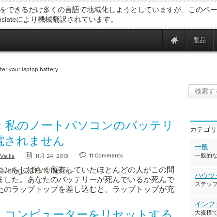
をできるだけ多くの言語で地域化しようとしていますが、このペ
ranslateにより機械翻訳されています。
製品
ter your laptop battery
：私のノートパソコンのバッテリ
カテゴリ
電されません
一般
11 Comments
一般的
Vellis
11月 24, 2013
コンをしばらく所有していたほとんどの人がこの問
a/blog/2013/11/laptop-
ハウツ
ました。あなたのバッテリーが死んでいるか死んで
ステッ
たのラップトップを差し込むと、ラップトップが充
ことに気づきます。これが起こっている理由はいく
インフ
すが、適切な解決策を見つけるには、正確な問題を
、コンピューターをリセットする
大規模