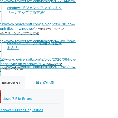
tps://www.reviversoft.com/ja/blog/2022/04/how-
Windowsでジャンクファイルをク
s
-
ン
リーンアップする方法
"
イ
リ
tps://www.reviversoft.com/ja/blog/2020/10/how-
ッ
junk-files-in-windows/">
Windowsでジャン
方
ルをクリーンアップする方法
tps://www.reviversoft.com/ja/blog/2020/10/how-
Windowsでマイクの感度を修正す
s
ク
る方法
"
-
を
る
/">
tps://www.reviversoft.com/ja/blog/2020/09/how-
c-sensitivity-on-windows/">
Windowsでマ
tps://www.reviversoft.com/ja/blog/2020/09/how-
度を修正する方法
-
y-
最近の記事
 RELEVANT
/">
indows 7 File Errors
indows 10 Freezing Issues