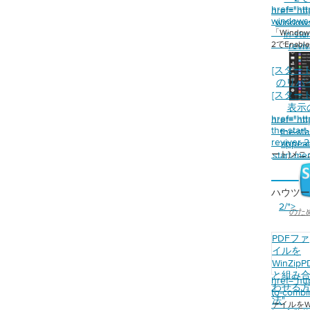
ィスクを使用してPCを工場出荷時の設定にリセット
href="ht
href="ht
ディスクをPCに挿入する PCを再起動する BIOSメニ
windows-
window
ます（再起動時にプロンプ​​トが表示されたら、指示
「Wind
in-sta
を押してください） お使いのPCの起動順序を調べ、
2でEnable
reviv
VDドライブを一番上に移動します変更を保存して再起動
のPCがリカバリディスクから起動し、回復ウィザー
[スター
のリバ
れます画面の指示に従ってPCを復元してください新
[スター
はリカバリディスクは付属していません。代わりに、
表示
Cにはリカバリパーティションが同梱されています。
href="ht
href="ht
来のリカバリディスクのすべてのデータを保持する
the-star
the-st
に指定されたハードドライブの一部です。 リカバリ
reviver-
appear
ョンを使用してPCを工場出荷時の設定に復元するに
ート]メ
start-me
を再起動するプロンプトが表示されたら、指示されたキ
回復パーティションに入ります回復ウィザードが表
ハウツー
、画面の指示に従います回復ウィザードが完了する
2/">
indowsセットアップを実行するように求められま
のた
情報を入力すると、購入した日のようにすぐにPCが
。
PDFファ
イルを
WinZipP
と組み
href="ht
わせる
to-combin
法
"
ァイルをW