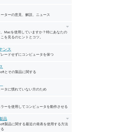
ューターの意見、解説、ニュース
、Macを使用していますか？特にあなたの
ここを見るのヒントとコツ。
ナンス
グレードせずにコンピュータを保つ
ス
erSoftとその製品に関する
者
ュータに慣れていない方のため
エラーを使用してコンピュータを動作させる
製品
verSoft製品に関する最近の発表を使用する方法
ける