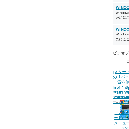
システムとセキュリティに移動する」 次に、
します。 （注：バックアップを保存するには、外付
 MANAGERをクリックします 「デバイス管理はあなたの
WINDO
イブ、CD、DVD、USBスティックなど）が必要で
タ上のすべてのハードウェアを表示します」 最後
Wind
crosoft Windows 8でのWindows 7 Revovery”
ために
TERYと表示されているセクションを展開して右クリッ
s 8の新しいオプションを使用すると、システム全体を
ドライバソフトウェアの更新」を選択します。これを
プする代わりに、バックアップするファイルを柔軟
WINDO
indowsディスクが必要な場合があります。 「バッ
。この新しいオプションはWindows 8 File
Wind
択してドライバーを更新する」 もちろん、オペレー
yと呼ばれます 。 このオプションで重要なファイルをバッ
めにこ
ステム内をナビゲートしてドライバを手動でアップ
るには： 開始画面に移動する ファイル履歴を入力 テ
がない場合は、 Driver Reviverで無料の診断スキ
スの下にある[ 設定]をクリックします。 Enterを押
して、 期限切れのバッテリドライバだけでなく、コ
ビデオブ
をバックアップする場所を選択します。 （注：バッ
の日付または古いドライバを削除します。スキャン
保存するには、外付けハードドライブ、CD、DVD、
と、単純なマウスクリックで検出された最新のドラ
ックなど）が必要です。 ターンオン お使いのPCはフ
て迅速かつ簡単にアップデートできます。 そしてそ
ックアップするように設定されています。左側の[フ
[スター
はそれを持っています。ノートパソコンのバッテリ
のリバイ
外する ]オプションを使用して、保存しないファイル
れていない場合は、新しいバッテリーパックを購入
索を
ができます。 “新しいMicrosoft Windows 8でのフ
href="ht
次の簡単な手順を試してください。あなたのラップ
” PCを出荷時設定にリセットする重要なファイルを
href="ht
search-
電されない場合、任意の幸運で、推奨事項の1つは、
クアップしたので、コンピュータを工場出荷時の設
search-i
menu-re
する必要があります。
トしてください。このプロセスはいくつかの要因に
ーのリバ
従来、PCメーカーは、Windowsのコピー、必要な
お使いのPC固有のソフトウェアを含むリカバリディ
「Wind
に同梱しました。古いPCをお使いの場合は、PCをリセ
ードは
メニュ
要があるリカバリCDまたはDVDが必要になります。
ー2でE