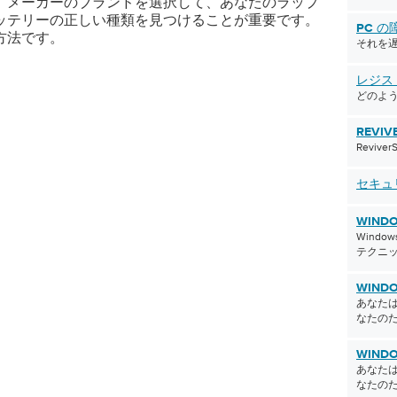
、メーカーのブランドを選択して、あなたのラップ
全に消耗している場合は、バッテリまたは電源コー
 Ntbackup.msiをクリックし、指示に従ってウィザ
ッテリーの正しい種類を見つけることが重要です。
発生する可能性が最も高いかどうかを簡単に絞り込
PC の
しますユーティリティをインストールしたら、[スタ
方法です。
それを
きます。電源コードを使用してコンピュータを動作
をクリックし、[実行]をクリックします
はできますが、バッテリが充電されない場合は、バ
p.exeを入力してEnterキーを押す画面の指示に従って、
レジス
題である可能性が最も高いです。バッテリが消耗し
データを保存してください（注：バックアップを保
どのよう
ュータをまったく使用できない場合は、新しい電源
は、外付けハードディスク、CD、DVD、USBステ
要になることがあります。 電源コードを確認してく
ディアが必要です） Windows Vistaおよび7で
REVIV
い電源コードが必要な場合は、そのすべてを交換す
アッププロセスがはるかに簡単です。ファイルをバ
Reviv
く、時には一部または全部の電源コードを間接的に
するには： スタートボタンをクリックし、 コントロ
とも容易です。そのため、全額を払う必要はありま
を選択します。 システムとメンテナンスの選択 バッ
セキュ
をテストするには、ラップトップを持っている人を
元センターをクリックします。 SetUp Backupの選
壁のプラグが付いたコード部分を借りなければなり
示に従って、保存したいデータを保存してください
WIND
圧器（あなたのコンピュータと壁のプラグの間の黒
クアップを保存するためには、外付けハードディス
Wind
コードを差し込んで、あなたのコンピュータが充電
VD、USBスティックなどのメディアが必要です）
テクニ
かを確かめてください。そうでない場合、それは電
ft Windows 7でのWindowsバックアップ」 Windows 8
他の部分です。それが充電するならば、それはあな
sバックアップ Windows 8には、ファイルをバックア
WINDO
る必要があるのは壁に行くの半分だけであることを
めの2つのオプションがあります。最初のオプション
あなたは
。 ドライバの問題最後に、ドライバに問題があるた
s 8 File Recoveryと呼ばれます 。このオプションを使
なたの
パソコンが充電されていない可能性があります。こ
システム全体をバックアップできます。この最初の
るには、バッテリーのドライバを更新する必要があ
使用するには： 開始画面に移動する Windows 7フ
WINDO
、 STARTとCONTROL PANELをクリックします。
で入力する テキストボックスの下にある[ 設定]を
あなたは
システムとセキュリティに移動します。 「コントロー
なたの
す。 Enterを押す画面の指示に従って、保存するデ