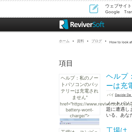
ウェブサイト
Google T
ホーム
資料
ブログ
How to look af
項目
ヘルプ
ヘルプ：私のノー
トパソコンのバッ
ーは充
テリーは充電され
バイ
Davide De 
ません
"
ノートパソ
href="https://www.reviversoft.com/j
題に遭遇し
battery-wont-
いる、あな
charge/">
電されない
つかありま
工場は