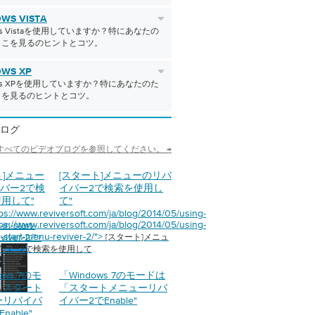
WS VISTA
ows Vistaを使用していますか？特にあなたの
ここを見るのヒントとコツ。
WS XP
ows XPを使用していますか？特にあなたのた
こを見るのヒントとコツ。
ログ
すべてのビデオブログを参照してください。 →
ト]メニュー
[スタート]メニューのリバ
バー2で検
イバー2で検索を使用し
使用して
"
て
"
tps://www.reviversoft.com/ja/blog/2014/05/using-
tps://www.reviversoft.com/ja/blog/2014/05/using-
in-start-
n-start-menu-reviver-2/">
viver-2/">
[スタート]メニュ
イバー2で検索を使用して
ows 7のモ
「Windows 7のモードは
「スタート
「スタートメニューリバ
ーリバイバ
イバー2でEnable
"
nable
"