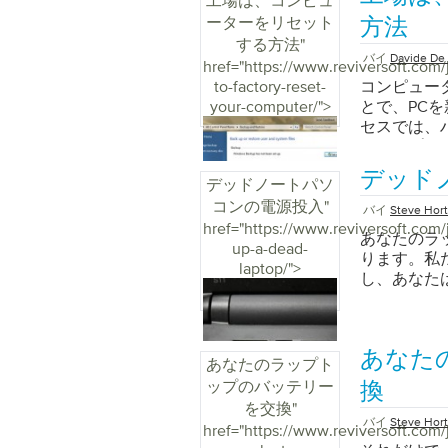
工場は、コンピュ
絞り込むた
ーターをリセット
要です。こ
方法
れを再び動
する方法
"
バイ
Davide De 
ことを確認
href="https://www.reviversoft.com/
ラップトッ
to-factory-reset-
コンピュー
時的な不具
your-computer/">
とで、PC
ではないこ
セスでは、
るかもしれ
ータやプログ
れたり、接
PCを最初
デッド
に簡単です
デッドノートパソ
ラムがすべ
題を引き起
コンの電源投入
"
PCに付属
バイ
Steve Hor
する方法を
にリセット
href="https://www.reviversoft.com/
あなたのラ
再起動し、
択します。
up-a-dead-
ります。私
となること
ない問題が
laptop/">
し、あなた
ンピュータ
の工場出荷時
コードの中
PCの製造
を抜き取り
コンピュー
ンを30秒
る前に、重
あなた
れ、問題を
あなたのラップト
す。 Wind
ップし、バ
ップのバッテリー
ストールデ
換
ターがきつ
ールする必要
を交換
"
入れ直し、
バイ
Steve Hor
するには： 
href="https://www.reviversoft.com/
クトラブル
で、X：\ Va