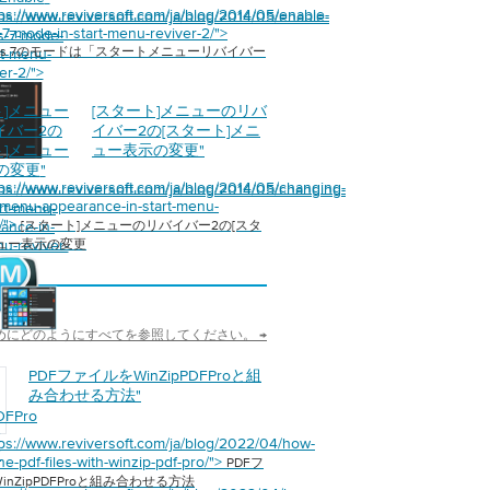
tps://www.reviversoft.com/ja/blog/2014/05/enable-
tps://www.reviversoft.com/ja/blog/2014/05/enable-
7-mode-in-start-menu-reviver-2/">
s-7-mode-
ows 7のモードは「スタートメニューリバイバー
rt-menu-
er-2/">
ト]メニュー
[スタート]メニューのリバ
イバー2の
イバー2の[スタート]メニ
ト]メニュー
ュー表示の変更
"
の変更
"
tps://www.reviversoft.com/ja/blog/2014/05/changing-
tps://www.reviversoft.com/ja/blog/2014/05/changing-
t-menu-appearance-in-start-menu-
art-menu-
2/">
ance-in-
[スタート]メニューのリバイバー2の[スタ
ニュー表示の変更
nu-reviver-
めにどのようにすべてを参照してください。 →
PDFファイルをWinZipPDFProと組
み合わせる方法
"
DFPro
合
tps://www.reviversoft.com/ja/blog/2022/04/how-
方
e-pdf-files-with-winzip-pdf-pro/">
PDFフ
inZipPDFProと組み合わせる方法