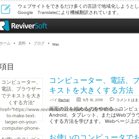
ウェブサイトをできるだけ多くの言語で地域化しようとし
Google Translateにより機械翻訳されています。
ホーム
資料
ブログ
Mac
項目
コンピューター、電話、
コンピューター、
電話、ブラウザー
キストを大きくする方法
でテキストを大き
バイ
Rachel
9月 16, 2019
コメントはま
くする方法
"
画面の目を細めるのをやめる：コンピュータ
href="https://www.reviversoft.com/ja/blog/2019/09/how-
Android、タブレット、またはWeb
to-make-text-
くする方法を学びます。 Webページ上
larger-on-your-
労しましたか？タブレットや携帯電話の
computer-phone-
か？幸いなことに、すべてのデバイスで
and-browser/">
お使いのコンピュータで