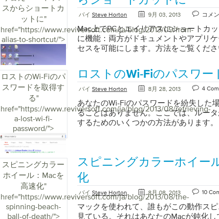
らショートカットに
動的に更新するはずです。ただし、マイ
スからショートカ
クトラブルシューティングのヒントお使
バイ
Steve Horton
9月 03, 2013
コメ
バを設計していないため、すべての種類
ットに
"
ッテリが完全に消耗している場合は、バ
コンポーネントのすべての新しいドライ
ドで問題が発生する可能性が最も高いか
Mac上でPCとエイリアスにショートカ
href="https://www.reviversoft.com/ja/blog/2013/09/from-
含まれるとは限りません。 新しいWindo
むことができます。電源コードを使用し
に機能：両方がドキュメントやアプリケ
alias-to-shortcut/">
（Windows 7およびWindows XP
させることはできますが、バッテリが充
セスを可能にします。方法をご覧くださ
般的でした）によって、ビデオ（または
ッテリが問題である可能性が最も高いで
れています。幸いにも、使用しているWin
てもコンピュータをまったく使用できな
ロストのWi-Fiのパスワ
関係なく、ドライバを更新するための手
ロストのWi-Fiのパ
コードが必要になることがあります。 
のビデオドライバを更新する方法（S）
スワードを取得す
ださい新しい電源コードが必要な場合は
4 Com
バイ
Steve Horton
8月 28, 2013
のWebサイトを確認してください多く
る必要はなく、時には一部または全部の
る
"
あなたのWi-Fiのパスワードを紛失し
は、ドライバの更新をリリースするため
見つけることも容易です。そのため、全
href="https://www.reviversoft.com/ja/blog/2013/08/retrieving-
ることはありません。ここでは、ルータ
ーに依存しています。ラップトップの製
せん。これをテストするには、ラップト
a-lost-wi-fi-
するためのいくつかの方法があります。
ーティングシステムのリリース後にドラ
見つけて、壁のプラグが付いたコード部
password/">
必要になることを認識しています。その
ません。変圧器（あなたのコンピュータ
イバのアップデートは、ドライバのイン
い煉瓦）にコードを差し込んで、あなた
会社のWebサイトに掲載する必要があり
するかどうかを確かめてください。そう
スピニングカラーホイール
製造元のWebサイトを確認してくださ
スピニングカラー
源コードの他の部分です。それが充電す
プの製造元のWebサイトで利用できな
ホイール：Macを
たが交換する必要があるのは壁に行くの
化
製造元は次善策です。お使いのオペレー
知っている。 ドライバの問題最後に、
高速化
"
ドライバが入手できない場合は、直前に
10 Co
バイ
Steve Horton
8月 08, 2013
め、ノートパソコンが充電されていない
href="https://www.reviversoft.com/ja/blog/2013/08/the-
のドライバを試すことができます。たとえば
れを修正するには、バッテリーのドライ
spinning-beach-
マックを使われて、誰もがこの動作スピ
行しているが、製造元がWindows 7
ります。 まず、 STARTとCONTROL 
ball-of-death/">
見ている。それはあなたのMacが鈍化し