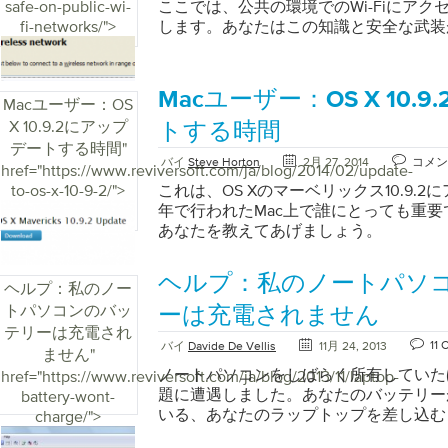
safe-on-public-wi-
ここでは、公共の環境でのWi-Fiにアク
します [設定]をタップしてから、 [ 表示
fi-networks/">
します。あなたはこの知識と安全な武装
ップタップ（またはスライダーを使用 
（Tiny、Hugeなど）を選択します iPho
から設定をタップします [ 一般]をタッ
ティ]をタップします 大きなテキストを
Macユーザー：OS X 10.
Macユーザー：OS
プでは、 より大きなアクセシビリティ
X 10.9.2にアップ
トする時間
がある場合があります スライダーを使
デートする時間
"
くまたは小さくしますブラウザのテキス
バイ
Steve Horton
2月 27, 2014
コメン
href="https://www.reviversoft.com/ja/blog/2014/02/update-
Microsoft Edge、Internet Explorer、
to-os-x-10-9-2/">
これは、OS Xのマーベリックス10.9.
Safariを使用して、次の手順に従います。 
年で行われたMac上で誰にとっても重要で
ー： コマンドを使用）とプラス記号（ 
あなたを教えてあげましょう。
（ – ）を押して、テキストサイズを増
ウザのメインメニューを選択してZoom
のブラウザでは、新しいWebページを
ヘルプ：私のノートパソ
ヘルプ：私のノー
ズを大きくする必要があります。ただし、Chr
トパソコンのバッ
ーは充電されません
を使用している場合は、アクセスするす
テリーは充電され
フォルトのフォントサイズを変更できます
11
バイ
Davide De Vellis
11月 24, 2013
ません
"
ジでデフォルトのフォントサイズを変更する
ニュー （右隅の3つの点）を選択します 
ノートパソコンをしばらく所有していた
href="https://www.reviversoft.com/ja/blog/2013/11/laptop-
クションまでスクロールします [ フォン
題に遭遇しました。あなたのバッテリー
battery-wont-
ンを使用して、 フォントサイズを増減します。
いる、あなたのラップトップを差し込む
charge/">
メニューを選択します （右上隅に3行） 
電されないことに気づきます。これが起