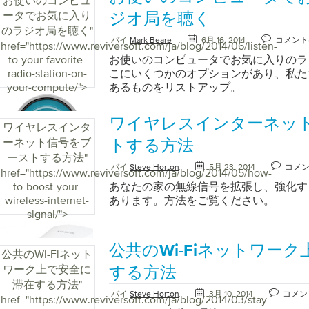
お使いのコンピュ
くすることはすばやく簡単です。 コン
ータでお気に入り
イズを大きくするウインドウズ10 スタ
ジオ局を聴く
設定を選択使いやすさを選択 ディスプ
のラジオ局を聴く
"
バイ
Mark Beare
6月 16, 2014
コメント
ストだけを大きくするには、[ テキスト
href="https://www.reviversoft.com/ja/blog/2014/06/listen-
イダーを調整します 。 画像やアプリな
to-your-favorite-
お使いのコンピュータでお気に入りのラ
には、[ すべてを大きくする]の下のド
radio-station-on-
こにいくつかのオプションがあり、私た
オプションを選択します。 マックこの方
your-compute/">
あるものをリストアップ。
つまり画面に表示されるピクセル数を変
いとグラフィックが鮮明になりますが、
ワイヤレスインターネッ
くなります。 Macの解像度を下げると
ワイヤレスインタ
くなり、その他すべてのサイズが大きく
ーネット信号をブ
トする方法
て： 左上隅のAppleアイコンを選択し
ーストする方法
"
ディスプレイを選択 [ 解像度]で[ スケー
バイ
Steve Horton
5月 23, 2014
コメ
href="https://www.reviversoft.com/ja/blog/2014/05/how-
り低い解像度 （例：1024 x 640）
to-boost-your-
あなたの家の無線信号を拡張し、強化す
タブレットのテキストサイズを大きくする A
wireless-internet-
あります。方法をご覧ください。
をタップします（これはホーム画面上の
signal/">
ーム画面を下にスワイプしてアプリ画面
がある場合があります） 設定をタップし
公共のWi-Fiネットワー
ップします（SOMタブレットでは、 デ
公共のWi-Fiネット
ィスプレイを選択する必要がある場合があり
ワーク上で安全に
する方法
または[ フォントと画面ズーム]をタップ
滞在する方法
"
用して、テキストサイズを小さいサイズ
バイ
Steve Horton
3月 10, 2014
コメン
href="https://www.reviversoft.com/ja/blog/2014/03/stay-
やします Samsungタブレットホーム