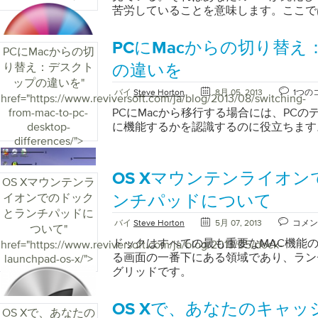
供している場合は、それを試して、動作
その後、 システムとセキュリティに移動
苦労していることを意味します。ここで
てください。製造元のウェブサイトから
ルパネルのシステムとセキュリティに移
を説明します。
はすぐにインストールできます。つまり
DEVICE MANAGERをクリックします
PCにMacからの切り替
ックし、[実行]をクリックして後続のプ
コンピュータ上のすべてのハードウェア
PCにMacからの切
なたのビデオカードを誰が製造したのか
に、 BATTERYと表示されているセク
り替え：デスクト
の違いを
をすばやく見つけるには、次の手順に従
クし、「 ドライバソフトウェアの更新
ップの違いを
"
ロールパネルに移動します 「ディスプ
行うには、Windowsディスクが必要な
バイ
Steve Horton
8月 05, 2013
1つの
href="https://www.reviversoft.com/ja/blog/2013/08/switching-
クします（これはすべてのオペレーティ
テリーを選択してドライバーを更新する
from-mac-to-pc-
PCにMacから移行する場合には、PC
す） 製造元を探す（一般的な製造元には、Nvi
ティングシステム内をナビゲートしてド
desktop-
に機能するかを認識するのに役立ちます
含まれています） “Dispay Adapter
デートする必要がない場合は、 Driver R
differences/">
Control Panel >> System “ ランニン
ャンを実行して、 期限切れのバッテリ
Reviverは、ハードウェアメーカーや
ンピュータの日付または古いドライバを
からドライバを直接入手して、システム
OS Xマウンテンライオ
を実行すると、単純なマウスクリックで
OS Xマウンテンラ
実に入手できる便利なプログラムです。
イバをすべて迅速かつ簡単にアップデー
イオンでのドック
ンチパッドについて
Windowsで動作します。クイックスキ
こにあなたはそれを持っています。ノー
とランチパッドに
バージョンのドライバと古いドライバが
ーが充電されていない場合は、新しいバ
バイ
Steve Horton
5月 07, 2013
コメン
ついて
"
可能性があり、時間と煩わしさが大幅に
する前に、次の簡単な手順を試してくだ
ドックはすべての最も重要なMAC機能
href="https://www.reviversoft.com/ja/blog/2013/05/dock-
作しませんか？ 更新されたドライバで
トップが充電されない場合、任意の幸運
る画面の一番下にある領域であり、ラン
launchpad-os-x/">
合、この問題はおそらく他の場所にあり
問題を解決する必要があります。
グリッドです。
が過熱している可能性があります。コン
られたり、ファンが絶えず吹いている場
少し冷却する必要があります。それを使
OS Xで、あなたのキャ
OS Xで、あなたの
し、問題が解決しないかどうか確認して