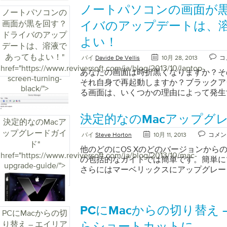
語と外観」までスクロールしますお好み
つかありますが、適切な解決策を見つけ
ノートパソコンの画面が
ノートパソコンの
トとフォントサイズを選択してください [
絞り込むために、お客様の一部のトラブ
画面が黒を回す？
最小フォントサイズを選択してください
要です。ここでは、ノートパソコンが充
イバのアップデートは、
トを選択できるようにするを選択または
れを再び動作させるために交換または修
ドライバのアップ
よい！
で、コンピューター、タブレット、携帯
ことを確認するための手順を示します。
デートは、溶液で
ーでページを簡単に読んだり楽しんだり
ラップトップが充電されないときに最初
あってもよい！
"
バイ
Davide De Vellis
10月 28, 2013
コ
時的な不具合、ケーブルの抜けやバッテ
href="https://www.reviversoft.com/ja/blog/2013/10/laptop-
あなたの画面は時折黒くなりますか？そ
ではないことを確認することです。それ
screen-turning-
それ自身で再起動しますか？ブラックア
るかもしれませんが、電源ケーブルが壁
black/">
る画面は、いくつかの理由によって発生
れたり、接続がラップトップ側で完全に
す。幸いなことに、最も一般的な解決策
に簡単です。ここでは、ラップトップが
新するだけの簡単な方法です。 ドライ
題を引き起こしている可能性のある最も
決定的なのMacアップグ
決定的なのMacア
と解決策は、コンピュータのグラフィッ
する方法をステップバイステップで示し
ップグレードガイ
れます）ドライバに関連しています。 
再起動し、問題が解決するかどうかを確
バイ
Steve Horton
10月 11, 2013
コメン
は、コンピュータのオペレーティングシ
ド
"
となることがあった問題を修正できる頻
他のどのにOS Xのどのバージョンから
のグラフィックスシステムと通信するこ
href="https://www.reviversoft.com/ja/blog/2013/10/mac-
ンピュータの電源を切り、コンピュータ
の包括的なガイドでは簡単です。簡単に
ウェアです。ドライバは通常、コンピュ
upgrade-guide/">
コードの中央にある長方形のボックス）
さらにはマーベリックスにアップグレー
製造元によって設計され、ラップトップ
を抜き取り、デバイスからバッテリを取
ーティングシステムの製造元は設計され
ンを30秒以上押し続けます。これは「
ラックアウトが発生し、最近オペレーテ
れ、問題を解決するのに役立ちます。 
いバージョンのWindowsにアップグレ
ップし、バッテリーの接続を維持するダ
PCにMacからの切り替え 
PCにMacからの切
ライバまたは互換性のないドライバが原
ターがきついことを確認してください。
り替え – エイリア
に高いです。 MicrosoftのWindows 
入れ直し、問題が解決するかどうか確認