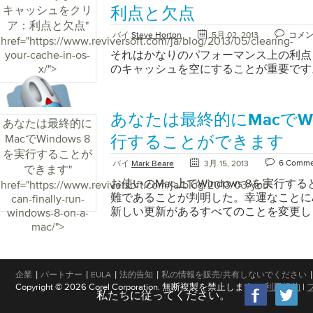
キャッシュをクリ
利点と欠点
しない場合は、新しいコンピュータに時
ア：利点と欠点
"
ります。 あなたのビデオカードが耐用
バイ
Steve Horton
5月 02, 2013
コメ
href="https://www.reviversoft.com/ja/blog/2013/05/clearing-
る可能性もあります。コンピュータ技術
your-cache-in-os-
うかをテストすることができます。もし
それはかなりのパフォーマンス上の利点を提
x/">
オカードをインストールすることは財政
のキャッシュを空にすることが重要です
かを判断する必要があります。多くの場
タを購入するよりも、新しいコンピュー
です。
あなたは最終的にMacでWin
あなたは最終的に
MacでWindows 8
行することができます
を実行することが
6 Comme
バイ
Mark Beare
3月 15, 2013
できます
"
お使いのMac上でWindows 8を実行
href="https://www.reviversoft.com/ja/blog/2013/03/you-
難であることが判明した。幸運なことにA
can-finally-run-
新しい更新があるすべてのことを変更し
windows-8-on-a-
mac/">
|
|
|
|
|
企業
パートナー
EULA
法的告知
私の情報を販売/共有しないでください
Copyright © 2026 Corel Corporation. 無断複製を禁止します。
利用規約
|
私たちに従ってください。