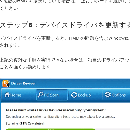
3.複数のHMDIを接続している場合は、
ポートを選択し
正しい
ください。
ステップ5：デバイスドライバを更新す
デバイスドライバを更新すると、HMDIの問題を含むWindow
されます。
上記の複雑な手順を実行できない場合は、独自のドライバアッ
ことを強くお勧めします。