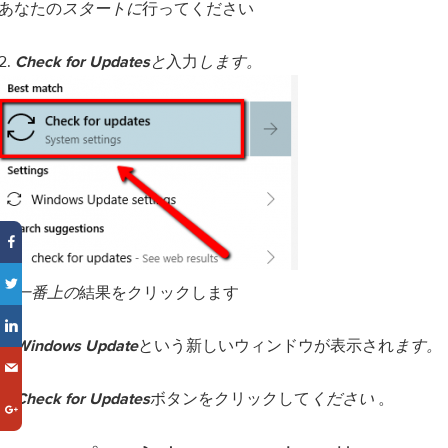
あなたの
行ってください
スタートに
2.
入力
Check for Updatesと
します。
3.
結果をクリックします
一番上の
4.
という新しいウィンドウが表示され
Windows Update
ます。
5.
ボタンをクリックして
。
Check for Updates
ください