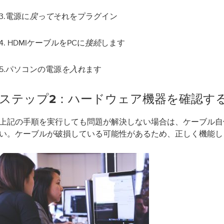
3.電源に
それをプラグイン
戻って
4. HDMIケーブルをPCに
します
接続
5.パソコンの電源
ます
を入れ
ステップ2：ハードウェア機器を確認す
上記の手順を実行しても問題が解決しない場合は、ケーブル自
い。ケーブルが破損している可能性があるため、正しく機能し