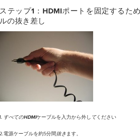
ステップ1：HDMIポートを固定するた
ルの抜き差し
1.
ケーブルを入力から外し
ください
すべてのHDMI
て
2.電源ケーブルを約5分間
ます。
抜き