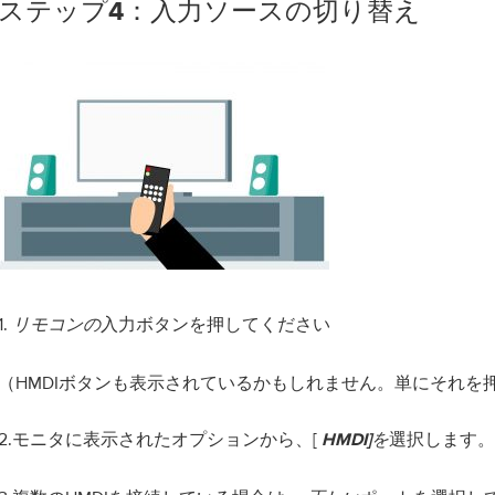
ステップ4：入力ソースの切り替え
1.
入力ボタンを押してください
リモコンの
（HMDIボタンも表示されているかもしれません。単にそれを
2.モニタに表示されたオプションから、[
選択します。
HMDI]を