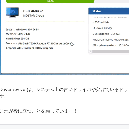
DriverReviverは、システム上の古いドライバや欠けている
す。
これが役に立つことを願っています！