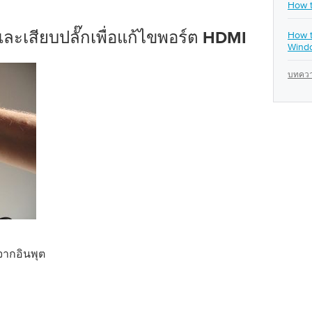
How t
How t
และเสียบปลั๊กเพื่อแก้ไขพอร์ต HDMI
Wind
บทความ
ากอินพุต