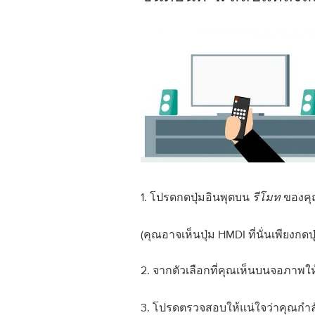
1. โปรดกดปุ่มอินพุตบน
ของค
รีโมท
(คุณอาจเห็นปุ่ม HMDI ที่นั่นเพียงกดปุ่
2. จากตัวเลือกที่คุณเห็นบนจอภาพให
3. โปรดตรวจสอบให้แน่ใจว่าคุณกำลั