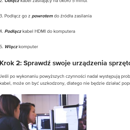
2.
kabel zasilający na około 5 minut
Odłącz
3. Podłącz go z
do źródła zasilania
powrotem
4.
kabel HDMI do komputera
Podłącz
5.
komputer
Włącz
Krok 2: Sprawdź swoje urządzenia sprzę
Jeśli po wykonaniu powyższych czynności nadal występują pro
kabel, może on być uszkodzony, dlatego nie będzie działać pop