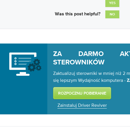
YES
Was this post helpful?
NO
ZA DARMO AKTU
STEROWNIKÓW
Zaktualizuj sterowniki w mniej niż 2 m
się lepszym Wydajność komputera -
Z
Zainstaluj Driver Reviver