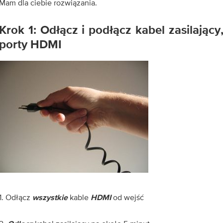
Mam dla ciebie rozwiązania.
Krok 1: Odłącz i podłącz kabel zasilając
porty HDMI
1. Odłącz
kable
od wejść
wszystkie
HDMI