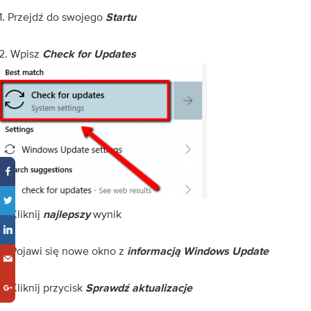
1. Przejdź do swojego
Startu
2. Wpisz
Check for Updates
3. Kliknij
wynik
najlepszy
4. Pojawi się nowe okno z
informacją Windows Update
5. Kliknij przycisk
Sprawdź aktualizacje