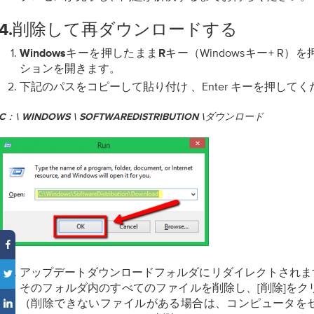
4.削除して再ダウンロードする
まま
キー（Windowsキー+ R
Windowsキーを押した
R
ションを開きます。
下記のパスを
して
、Enter
を
てく
コピー
貼り付け
キー
押し
C：\ WINDOWS \ SOFTWAREDISTRIBUTION \ダウンロード
アップデートダウンロードフォルダにリダイレクトされます。
そのフォルダ内のすべてのファイルを削除し、[削除]をク
（削除できないファイルがある場合は、コンピュータを