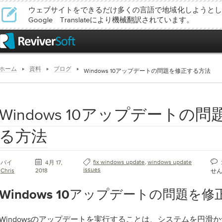
ウェブサイトをできるだけ多くの言語で地域化しようとし
Google Translateにより機械翻訳されています。
ホーム
資料
ブログ
Windows 10アップデートの問題を修正する方法
Windows 10アップデートの
る方法
fix windows update
,
windows update
バイ
4月 17,
issues
Chris
2018
せ
Windows 10アップデートの問題を
Windowsのアップデートを実行することは、システムを円滑