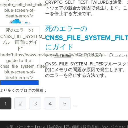
CRYPTO_SELF_TEST_FAILURE
crypto_self_test_failure-
トウェアの競合が原因で発生します。こ
blue-screen-of-
ーを停止する方法です。
death-error/">
死のエラーの
死のエラーの
CNSS_FILE_SYSTEM_FILTER
CNSS_FILE_SYSTEM_F
ブルー画面にガイ
にガイド
ド
"
href="https://www.reviversoft.com/ja/blog/2014/07/a-
バイ
Mark Beare
7月 22, 2014
コメン
guide-to-the-
CNSS_FILE_SYSTEM_FILTERブ
cnss_file_system_filter-
的にメモリの問題が原因で発生します。
blue-screen-of-
のエラーを停止する方法です。
death-error/">
より多くのブログの投稿：
1
2
3
4
5
...
|
|
|
|
|
企業
パートナー
EULA
法的告知
私の情報を販売/共有しないでください