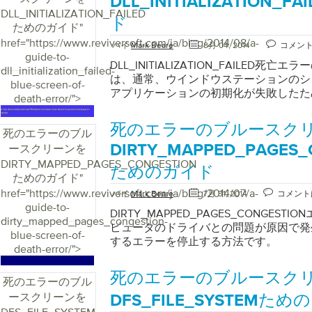
DLL_INITIALIZATION_
DLL_INITIALIZATION_FAILED
ド
ためのガイド
"
href="https://www.reviversoft.com/ja/blog/2014/08/a-
バイ
Mark Beare
8月 04, 2014
コメン
guide-to-
DLL_INITIALIZATION_FAILED死
dll_initialization_failed-
は、通常、ウインドウステーションのシ
blue-screen-of-
アプリケーションの初期化が失敗したた
death-error/">
ートアクセスサービス（RAS）が見つ
このエラーが発生することもあります。
死のエラーのブルースク
死のエラーのブル
ーションの使用はエラー報告用です。ア
ースクリーンを
トウェアの誤動作に関するデータを収集し、そ
DIRTY_MAPPED_PAGES_
送信します。 このエラーは、初期化が
DIRTY_MAPPED_PAGES_CONGESTION
ためのガイド
セージボックスを表示させ、ユーザーが
ためのガイド
"
アクセスしようとするたびにプロセスを
href="https://www.reviversoft.com/ja/blog/2014/07/a-
バイ
Mark Beare
7月 31, 2014
コメント
よって、それ自体が明示されます。この
guide-to-
DIRTY_MAPPED_PAGES_CONGES
サービスツールボタンもコントロールパ
dirty_mapped_pages_congestion-
ピュータのドライバとの問題が原因で発
DLL_INITIALIZATION_FAILED
blue-screen-of-
するエラーを停止する方法です。
の停止エラーよりも時間がかかり、プロ
death-error/">
初期の解決策は、レジストリを編集する
スは、Windowsソフトウェアのバージ
死のエラーのブルースク
死のエラーのブル
す。 Windows XPの場合は、まず[ ス
ースクリーンを
DFS_FILE_SYSTEMた
し、 [ ファイル名を指定して実行 ]ダ