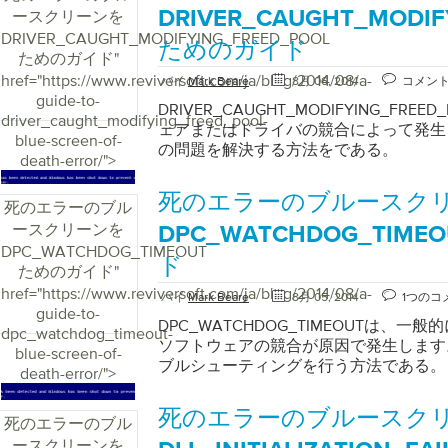
ースクリーンを
DRIVER_CAUGHT_MODIF
DRIVER_CAUGHT_MODIFYING_FREED_POOL
ためのガイド
ためのガイド
"
href="https://www.reviversoft.com/ja/blog/2014/08/a-
バイ
Mark Beare
8月 06, 2014
コメン
guide-to-
DRIVER_CAUGHT_MODIFYING_FR
driver_caught_modifying_freed_pool-
ェアまたはドライバの競合によって発生
blue-screen-of-
の問題を解決する方法をである。
death-error/">
死のエラーのブルースク
死のエラーのブル
ースクリーンを
DPC_WATCHDOG_TIM
DPC_WATCHDOG_TIMEOUT
ド
ためのガイド
"
href="https://www.reviversoft.com/ja/blog/2014/08/a-
バイ
Mark Beare
8月 05, 2014
1つのコ
guide-to-
DPC_WATCHDOG_TIMEOUTは、
dpc_watchdog_timeout-
ソフトウェアの競合が原因で発生します
blue-screen-of-
ブルシューティングを行う方法である。
death-error/">
死のエラーのブルースク
死のエラーのブル
ースクリーンを