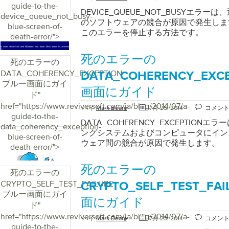
guide-to-the-
ールします。後でコンピュータを再起動
DEVICE_QUEUE_NOT_BUSYエラ
device_queue_not_busy-
外しと取り付けは、すべてのファイルの
のソフトウェアの競合が原因で発生しま
blue-screen-of-
するソリューションでもあります。モデ
このエラーを停止する方法です。
death-error/">
ストールした後、リモートアクセスサー
してコンピュータを再起動します。
死のエラーの
死のエラーの
DATA_COHERENCY_EXCEPTION
DATA_COHERENCY_EX
ブルー画面にガイ
画面にガイド
ド
"
href="https://www.reviversoft.com/ja/blog/2014/07/a-
バイ
Mark Beare
7月 25, 2014
コメン
guide-to-the-
DATA_COHERENCY_EXCEPTION
data_coherency_exception-
ングシステムおよびコンピュータにイン
blue-screen-of-
ウェア間の競合が原因で発生します。
death-error/">
死のエラーの
死のエラーの
CRYPTO_SELF_TEST_FAILURE
CRYPTO_SELF_TEST_F
ブルー画面にガイ
面にガイド
ド
"
href="https://www.reviversoft.com/ja/blog/2014/07/a-
バイ
Mark Beare
7月 23, 2014
コメン
guide-to-the-