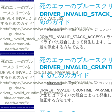
死のエラーのブルースク
死のエラーのブル
ースクリーンを
DRIVER_INVALID_STA
DRIVER_INVALID_STACK_ACCESS
めのガイド
するためのガイド
"
href="https://www.reviversoft.com/ja/blog/2014/08/a-
バイ
Mark Beare
8月 12, 2014
コメント
guide-to-
DRIVER_INVALID_STACK_ACCE
driver_invalid_stack_access-
ドライバの競合によって発生します。こ
blue-screen-of-
題を停止する方法である。
death-error/">
死のエラーのブルースク
死のエラーのブル
ースクリーンを
DRIVER_INVALID_CRUN
DRIVER_INVALID_CRUNTIME_PARAMETER
するためのガイド
するためのガイド
"
href="https://www.reviversoft.com/ja/blog/2014/08/a-
バイ
Mark Beare
8月 11, 2014
コメント
guide-to-
DRIVER_INVALID_CRUNTIME_PA
driver_invalid_cruntime_parameter-
アまたはドライバの競合によって発生し
blue-screen-of-
修正する方法です。
death-error/">