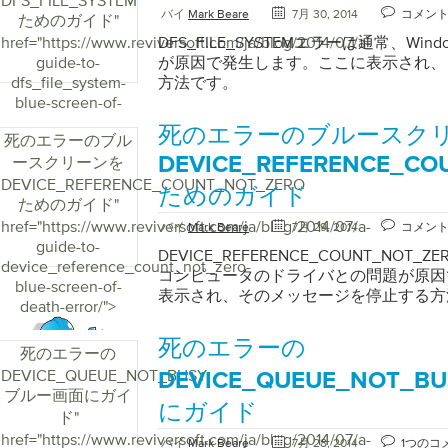
DFS_FILE_SYSTEM
regedit」と入力します。エンターキ
バイ
Mark Beare
7月 30, 2014
コメン
ためのガイド
"
実行します。HKEY_LOCAL_MACHINE \ S
href="https://www.reviversoft.com/ja/blog/2014/07/a-
DFS_FILE_SYSTEMエラーは通常、Wi
CurrentControl \ VirtualDeviceD
guide-to-
が原因で発生します。ここに表示され、
れ、右側のペインにVDD値を削除しま
dfs_file_system-
方法です。
ンに進み、 Virtual Device Driver
blue-screen-of-
クリックし、 Multistring Value
death-error/">
エディタを終了し、コンピュータを再起動で
死のエラーのブルースク
死のエラーのブル
2000でエラーを修正するには、[ スター
ースクリーンを
DEVICE_REFERENCE_CO
し、[ ファイル名を指定して実行]ダイアログ
DEVICE_REFERENCE_COUNT_NOT_ZERO
と入力してEnterキーを押します。次の
ためのガイド
ためのガイド
"
HKEY_LOCAL_MACHINE \ SYSTEM \ Curren
\ VirtualDeviceDrivers編集メニ
href="https://www.reviversoft.com/ja/blog/2014/07/a-
バイ
Mark Beare
7月 29, 2014
コメン
クします。別のウィンドウがポップアップ
guide-to-
DEVICE_REFERENCE_COUNT_NO
ーの[ REG_MULTI_S2 ]をクリック
device_reference_count_not_zero-
コンピュータのドライバとの問題が原因
再起動します。 解決策の別のセットは
blue-screen-of-
表示され、そのメッセージを停止する方
のにも役立ちます。まず、RASファイ
death-error/">
します。これを行うには、Windows 
し、Windows NTエクスプローラー
死のエラーの
死のエラーの
と同じフォルダーにあるRascpl.cplファイルと
DEVICE_QUEUE_NOT_BUSY
DEVICE_QUEUE_NOT_
ルの名前を変更します。次に、 [スタート
ブルー画面にガイ
てRASサービスを削除し、 [設定]と[ コ
にガイド
ド
"
ます。 [ ネットワーク ]タブに移動し、[
href="https://www.reviversoft.com/ja/blog/2014/07/a-
ックします。 リモートアクセスサービ
バイ
Mark Beare
7月 28, 2014
1つのコ