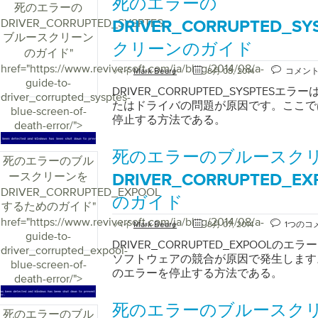
死のエラーの
死のエラーの
DRIVER_CORRUPTED_SYSPTES
DRIVER_CORRUPTED_
ブルースクリーン
クリーンのガイド
のガイド
"
href="https://www.reviversoft.com/ja/blog/2014/08/a-
バイ
Mark Beare
8月 08, 2014
コメン
guide-to-
DRIVER_CORRUPTED_SYSPTES
driver_corrupted_sysptes-
たはドライバの問題が原因です。ここで
blue-screen-of-
停止する方法である。
death-error/">
死のエラーのブルースク
死のエラーのブル
ースクリーンを
DRIVER_CORRUPTED_
DRIVER_CORRUPTED_EXPOOL
のガイド
するためのガイド
"
href="https://www.reviversoft.com/ja/blog/2014/08/a-
バイ
Mark Beare
8月 07, 2014
1つのコ
guide-to-
DRIVER_CORRUPTED_EXPOOL
driver_corrupted_expool-
ソフトウェアの競合が原因で発生します
blue-screen-of-
のエラーを停止する方法である。
death-error/">
死のエラーのブルースク
死のエラーのブル