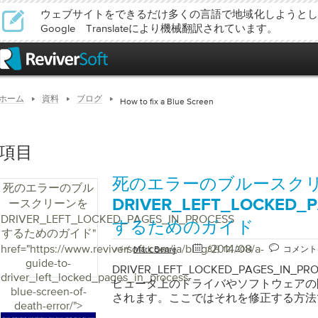
ウェブサイトをできるだけ多くの言語で地域化しようとし
Google Translateにより機械翻訳されています。
ホーム
資料
ブログ
How to fix a Blue Screen
項目
死のエラーのブルースク
死のエラーのブル
ースクリーンを
DRIVER_LEFT_LOCKED_
DRIVER_LEFT_LOCKED_PAGES_IN_PROCESS
するためのガイド
するためのガイド
"
href="https://www.reviversoft.com/ja/blog/2014/08/a-
バイ
Mark Beare
8月 12, 2014
コメント
guide-to-
DRIVER_LEFT_LOCKED_PAGES_IN
driver_left_locked_pages_in_process-
ピュータ上のドライバやソフトウェアの
blue-screen-of-
されます。ここではそれを修正する方法
death-error/">