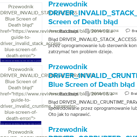
Przewodnik
Przewodnik
DRIVER_INVALID_STACK_
DRIVER_INVALID_STACK_ACCESS
Blue Screen of
Screen of Death błąd
Death błąd
"
href="https://www.reviversoft.com/pl/blog/2014/08/a-
Przez
Mark Beare
Sierpień 12, 2014
Br
guide-to-
Błąd DRIVER_INVALID_STACK_ACCESS 
driver_invalid_stack_access-
przez oprogramowanie lub sterownik konfl
blue-screen-of-
zatrzymać ten problem dzieje.
death-error/">
Przewodnik
Przewodnik
DRIVER_INVALID_CRUN
DRIVER_INVALID_CRUNTIME_PARAMETER
Blue Screen of
Blue Screen of Death błąd
Death błąd
"
href="https://www.reviversoft.com/pl/blog/2014/08/a-
Przez
Mark Beare
Sierpień 11, 2014
Bra
guide-to-
Błąd DRIVER_INVALID_CRUNTIME_PARA
driver_invalid_cruntime_parameter-
spowodowane przez oprogramowanie lub s
blue-screen-of-
Oto jak to naprawić.
death-error/">
Przewodnik
Przewodnik