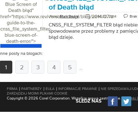
Blue Screen of
of Death błąd
Death błąd
"
href="https://www.reviversoft.com/pl/blog/2014/07/a-
Przez
Mark Beare
Lipiec 22, 2014
Brak
guide-to-the-
CNSS_FILE_SYSTEM_FILTER błąd niebiesk
cnss_file_system_filter-
spowodowane przez problemy z pamięcią.
blue-screen-of-
błąd dzieje.
death-error/">
Inne posty na blogach:
1
2
3
4
5
...
|
|
|
|
FIRMA
PARTNERZY
EULA
INFORMACJE PRAWNE
NIE SPRZEDAWAJ/UD
ZARZĄDZAJ MOIMI PLIKAMI COOKIE
Copyright © 2026 Corel Corporation. Wszelkie prawa zastrzeżone.
Warunki 
ŚLEDŹ NAS