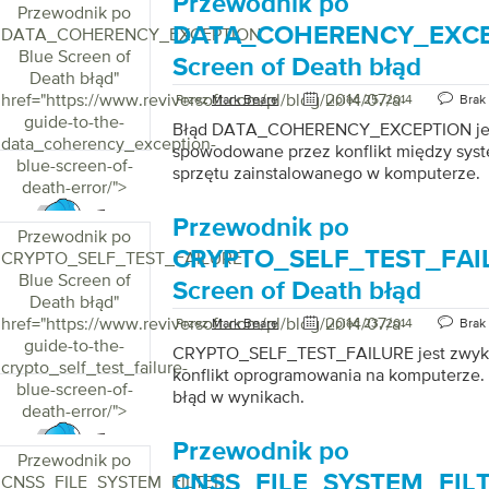
Przewodnik po
Przewodnik po
DATA_COHERENCY_EXCE
DATA_COHERENCY_EXCEPTION
Blue Screen of
Screen of Death błąd
Death błąd
"
href="https://www.reviversoft.com/pl/blog/2014/07/a-
Przez
Mark Beare
Lipiec 25, 2014
Brak
guide-to-the-
Błąd DATA_COHERENCY_EXCEPTION jes
data_coherency_exception-
spowodowane przez konflikt między syst
blue-screen-of-
sprzętu zainstalowanego w komputerze.
death-error/">
Przewodnik po
Przewodnik po
CRYPTO_SELF_TEST_FAIL
CRYPTO_SELF_TEST_FAILURE
Blue Screen of
Screen of Death błąd
Death błąd
"
href="https://www.reviversoft.com/pl/blog/2014/07/a-
Przez
Mark Beare
Lipiec 23, 2014
Brak
guide-to-the-
CRYPTO_SELF_TEST_FAILURE jest zwyk
crypto_self_test_failure-
konflikt oprogramowania na komputerze. 
blue-screen-of-
błąd w wynikach.
death-error/">
Przewodnik po
Przewodnik po
CNSS_FILE_SYSTEM_FILTE
CNSS_FILE_SYSTEM_FILTER