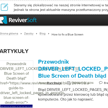
Staramy się zlokalizować na naszej stronie internetowej w ta
jednak ta strona jest aktualnie maszyna przetłumaczony prz
Strona główna
Zasoby
Blog
How to fix a Blue Screen
ARTYKUŁY
Przewodnik
Przewodnik
DRIVER_LEFT_LOCKED_
DRIVER_LEFT_LOCKED_PAGES_IN_PROCESS
Blue Screen of
Blue Screen of Death błąd
Death błąd
"
href="https://www.reviversoft.com/pl/blog/2014/08/a-
Przez
Mark Beare
Sierpień 12, 2014
Br
guide-to-
Błąd DRIVER_LEFT_LOCKED_PAGES_IN_
driver_left_locked_pages_in_process-
spowodowane przez kierowcę lub błąd 
blue-screen-of-
komputerze. Oto jak to naprawić.
death-error/">