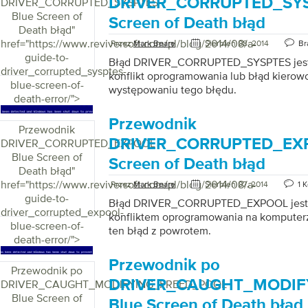
DRIVER_CORRUPTED_SYS
DRIVER_CORRUPTED_SYSPTES
Blue Screen of
Screen of Death błąd
Death błąd
"
href="https://www.reviversoft.com/pl/blog/2014/08/a-
Przez
Mark Beare
Sierpień 08, 2014
Br
guide-to-
Błąd DRIVER_CORRUPTED_SYSPTES jest 
driver_corrupted_sysptes-
konflikt oprogramowania lub błąd kierowc
blue-screen-of-
występowaniu tego błędu.
death-error/">
Przewodnik
Przewodnik
DRIVER_CORRUPTED_EXP
DRIVER_CORRUPTED_EXPOOL
Blue Screen of
Screen of Death błąd
Death błąd
"
href="https://www.reviversoft.com/pl/blog/2014/08/a-
Przez
Mark Beare
Sierpień 07, 2014
1 
guide-to-
Błąd DRIVER_CORRUPTED_EXPOOL jest
driver_corrupted_expool-
konfliktem oprogramowania na komputerz
blue-screen-of-
ten błąd z powrotem.
death-error/">
Przewodnik po
Przewodnik po
DRIVER_CAUGHT_MODIF
DRIVER_CAUGHT_MODIFYING_FREED_POOL
Blue Screen of
Blue Screen of Death błąd