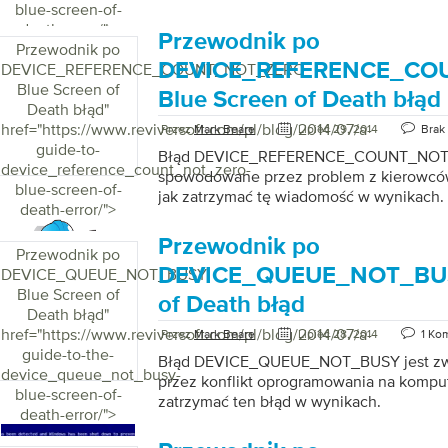
blue-screen-of-
death-error/">
Przewodnik po
Przewodnik po
DEVICE_REFERENCE_CO
DEVICE_REFERENCE_COUNT_NOT_ZERO
Blue Screen of
Blue Screen of Death błąd
Death błąd
"
href="https://www.reviversoft.com/pl/blog/2014/07/a-
Przez
Mark Beare
Lipiec 29, 2014
Brak
guide-to-
Błąd DEVICE_REFERENCE_COUNT_NOT_
device_reference_count_not_zero-
spowodowane przez problem z kierowcó
blue-screen-of-
jak zatrzymać tę wiadomość w wynikach.
death-error/">
Przewodnik po
Przewodnik po
DEVICE_QUEUE_NOT_BUSY
DEVICE_QUEUE_NOT_BUSY
Blue Screen of
of Death błąd
Death błąd
"
href="https://www.reviversoft.com/pl/blog/2014/07/a-
Przez
Mark Beare
Lipiec 28, 2014
1 Ko
guide-to-the-
Błąd DEVICE_QUEUE_NOT_BUSY jest z
device_queue_not_busy-
przez konflikt oprogramowania na komput
blue-screen-of-
zatrzymać ten błąd w wynikach.
death-error/">