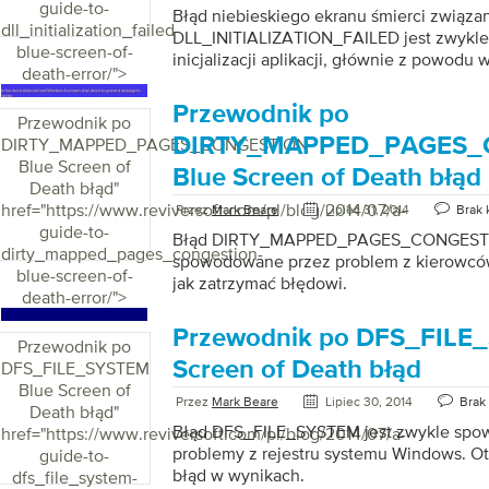
guide-to-
Błąd niebieskiego ekranu śmierci związa
dll_initialization_failed-
DLL_INITIALIZATION_FAILED jest zwykl
blue-screen-of-
inicjalizacji aplikacji, głównie z powodu 
death-error/">
Windows. Brakująca lub uszkodzona usłu
(RAS) może również powodować ten błąd
Przewodnik po
Przewodnik po
aplikacji DLL służy do zgłaszania błędów
DIRTY_MAPPED_PAGES_
DIRTY_MAPPED_PAGES_CONGESTION
o awariach oprogramowania i wyśle ​​je póź
Blue Screen of
Błąd manifestuje się przez utworzenie o
Blue Screen of Death błąd
Death błąd
"
informującego, że inicjalizacja nie powio
href="https://www.reviversoft.com/pl/blog/2014/07/a-
nieprawidłowe zakończenie procesu, gdy
Przez
Mark Beare
Lipiec 31, 2014
Brak 
guide-to-
uzyskać dostęp do Panelu sterowania. Prz
Błąd DIRTY_MAPPED_PAGES_CONGESTIO
dirty_mapped_pages_congestion-
zniknie również z Panelu sterowania, gdy 
spowodowane przez problem z kierowcó
blue-screen-of-
jak zatrzymać błędowi.
death-error/">
Przewodnik po DFS_FILE
Przewodnik po
Screen of Death błąd
DFS_FILE_SYSTEM
Blue Screen of
Przez
Mark Beare
Lipiec 30, 2014
Brak
Death błąd
"
Błąd DFS_FILE_SYSTEM jest zwykle sp
href="https://www.reviversoft.com/pl/blog/2014/07/a-
problemy z rejestru systemu Windows. Ot
guide-to-
błąd w wynikach.
dfs_file_system-