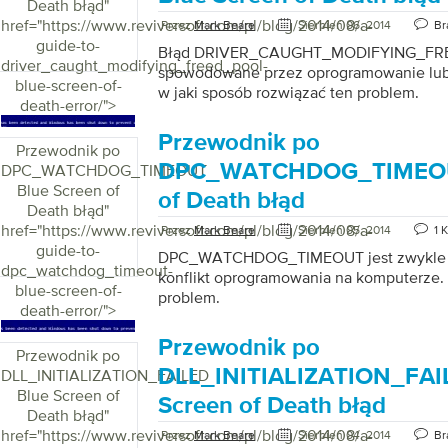
Death błąd
"
href="https://www.reviversoft.com/pl/blog/2014/08/a-
Przez
Mark Beare
Sierpień 06, 2014
Br
guide-to-
Błąd DRIVER_CAUGHT_MODIFYING_F
driver_caught_modifying_freed_pool-
spowodowane przez oprogramowanie lub 
blue-screen-of-
w jaki sposób rozwiązać ten problem.
death-error/">
Przewodnik po
Przewodnik po
DPC_WATCHDOG_TIMEOUT
DPC_WATCHDOG_TIMEOUT
Blue Screen of
of Death błąd
Death błąd
"
href="https://www.reviversoft.com/pl/blog/2014/08/a-
Przez
Mark Beare
Sierpień 05, 2014
1 
guide-to-
DPC_WATCHDOG_TIMEOUT jest zwykle 
dpc_watchdog_timeout-
konflikt oprogramowania na komputerze. 
blue-screen-of-
problem.
death-error/">
Przewodnik po
Przewodnik po
DLL_INITIALIZATION_FAI
DLL_INITIALIZATION_FAILED
Blue Screen of
Screen of Death błąd
Death błąd
"
href="https://www.reviversoft.com/pl/blog/2014/08/a-
Przez
Mark Beare
Sierpień 04, 2014
Br