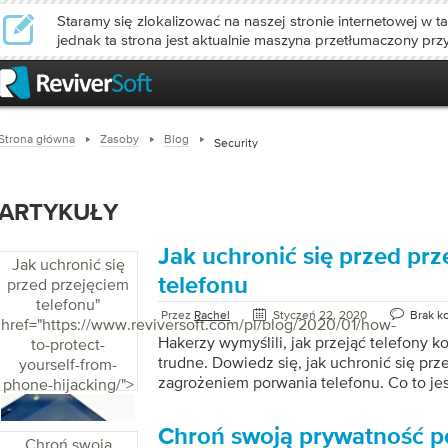
Staramy się zlokalizować na naszej stronie internetowej w ta
jednak ta strona jest aktualnie maszyna przetłumaczony prz
Strona główna
Zasoby
Blog
Security
ARTYKUŁY
Jak uchronić się przed prz
Jak uchronić się
telefonu
przed przejęciem
telefonu
"
Przez
Rachel
Styczeń 22, 2020
Brak k
href="https://www.reviversoft.com/pl/blog/2020/01/how-
Hakerzy wymyślili, jak przejąć telefony k
to-protect-
trudne. Dowiedz się, jak uchronić się pr
yourself-from-
zagrożeniem porwania telefonu. Co to je
phone-hijacking/">
Przejęcie telefonu następuje po prostu w
przejmują „posiadanie” telefonu lub, co 
Chroń swoją prywatność p
wszystko w telefonie. Obejmuje to e-mai
Chroń swoją