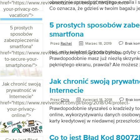
chronić swoje dane, prywatność i tożsam
obsesyjnie sprawdzać swojego e-maila i s
href="https://www.reviversoft.com/pl/blog/2019/07/protect-
Co oznacza, że gdzieś w twoim bagażu jes
your-privacy-on-
prawdopodobnie będzie to pierwsza rzecz
vacation/">
czy myślałeś o ochronie swojej prywatnoś
5 prostych sposobów zabe
słońcu? Może nie. Twoja prywatność jest
5 prostych
jeszcze bardziej podczas podróży. Dwie r
smartfona
sposobów
zrobić, aby chronić swoją prywatność pod
zabezpieczenia
Przez
Rachel
Marzec 18, 2019
Brak kom
pierwsze, chcesz trzymać złych facetów 
smartfona
"
jeśli zdarzy im się wejść, będziesz chciał,
Hej, miły telefon! Szkoda byłoby, gdyby c
href="https://www.reviversoft.com/pl/blog/2019/03/how-
Prawdopodobnie masz już niezłą skrzynkę
to-secure-your-
pękniętego ekranu, prawda? Ale możesz z
smartphone/">
chronić swój telefon. Oto 5 prostych sp
swojego ulubionego kawałka techniki (i s
Jak chronić swoją prywatn
się, jak rozpoznać oznaki naruszenia bez
Jak chronić swoją
Nie używaj rozpoznawania twarzy Wszysc
Internecie
prywatność w
najnowsze metody odblokowania telefon
Internecie
"
Przez
Chris
Kwiecień 18, 2018
Brak ko
spojrzenia lub dotknięcia palcem. Są szy
href="https://www.reviversoft.com/pl/blog/2018/04/protect-
mogą naruszyć Twoją prywatność i ochro
Prawdopodobnie słyszałeś o kradzieży t
your-privacy-
hakerzy (lub twój brat) mogą pokonać sys
online, wykorzystywaniu danych osobowy
online/">
biometryczne […]
karty kredytowej w niedawnej przeszłośc
zastanawiasz się, kto obserwuje, co robisz
jakie strony odwiedzasz? Teraz, gdy praw
Co to jest Błąd Kod 8007
internetu we wszystkich grupach wiekow