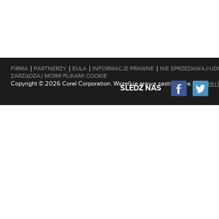
|
|
|
|
FIRMA
PARTNERZY
EULA
INFORMACJE PRAWNE
NIE SPRZEDAWAJ/UD
ZARZĄDZAJ MOIMI PLIKAMI COOKIE
Copyright © 2026 Corel Corporation. Wszelkie prawa zastrzeżone.
Warunki 
ŚLEDŹ NAS