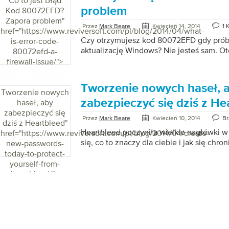
Co to jest Błąd
każdego z nas jest zagrożona. Reklamod
problem
Kod 80072EFD?
rządy na całym świecie wydają się być ba
Zapora problem
"
Przez
Mark Beare
Kwiecień 14, 2014
1 
śledzeniem całej naszej aktywności onlin
href="https://www.reviversoft.com/pl/blog/2014/04/what-
kilka krótkich wskazówek, które pomogą 
Czy otrzymujesz kod 80072EFD gdy pró
is-error-code-
Internecie. # 1 Zapisana nazwa użytkownik
aktualizację Windows? Nie jesteś sam. Oto
80072efd-a-
większość […]
firewall-issue/">
Tworzenie nowych haseł, 
Tworzenie nowych
zabezpieczyć się dziś z He
haseł, aby
zabezpieczyć się
Przez
Mark Beare
Kwiecień 10, 2014
Br
dziś z Heartbleed
"
Heartbleed poczyniła wielkie nagłówki 
href="https://www.reviversoft.com/pl/blog/2014/04/create-
się, co to znaczy dla ciebie i jak się chron
new-passwords-
today-to-protect-
yourself-from-
heartbleed/">