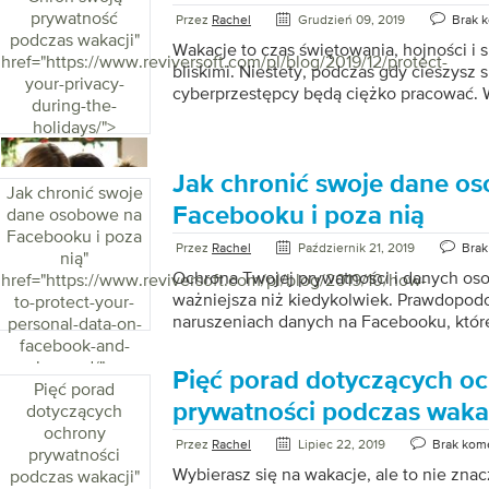
resetowanie hasła, zdjęcia, aplikacje płat
prywatność
Przez
Rachel
Grudzień 09, 2019
Brak 
bankowe i tak dalej. Zastanów się przez 
podczas wakacji
"
Wakacje to czas świętowania, hojności i 
telefonie i wszystko, co robisz z telefone
href="https://www.reviversoft.com/pl/blog/2019/12/protect-
bliskimi. Niestety, podczas gdy cieszysz 
że ktoś inny nagle ma kontrolę nad wszys
your-privacy-
cyberprzestępcy będą ciężko pracować. 
Jak działa […]
during-the-
prezenty przez Internet, i są gotowi skor
holidays/">
zapewniamy Ci ochronę. Oto nasze najl
dotyczące bezpieczeństwa, które mogą 
bezpieczeństwo Twoich danych osobowy
Jak chronić swoje dane o
Jak chronić swoje
okazję. Podróżujesz na wakacje? Chroń 
Facebooku i poza nią
dane osobowe na
podczas wakacji dzięki 5 wskazówkom. Ni
Facebooku i poza
Cyberprzestępcy mogą skłonić cię do myś
Przez
Rachel
Październik 21, 2019
Brak
nią
"
możesz zaufać. Poznaj oznaki typowych 
Ochrona Twojej prywatności i danych oso
href="https://www.reviversoft.com/pl/blog/2019/10/how-
pocztą e-mail . […]
ważniejsza niż kiedykolwiek. Prawdopodo
to-protect-your-
naruszeniach danych na Facebooku, które
personal-data-on-
Na każdy głośny hack istnieje prawdopodo
facebook-and-
mniejszych cyberataków, które wpływają 
beyond/">
Pięć porad dotyczących o
równie katastrofalne dla zaangażowanych
Pięć porad
mogą obejmować wszystko, od złośliweg
prywatności podczas waka
dotyczących
wirusów komputerowych po kradzież tożs
ochrony
Przez
Rachel
Lipiec 22, 2019
Brak kom
nie ograniczają się do Facebooka. Dobra 
prywatności
nie musisz stać się ofiarą. Skorzystaj z t
Wybierasz się na wakacje, ale to nie znac
podczas wakacji
"