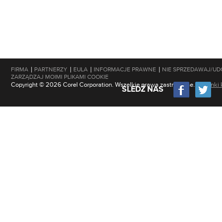
|
|
|
|
FIRMA
PARTNERZY
EULA
INFORMACJE PRAWNE
NIE SPRZEDAWAJ/UD
ZARZĄDZAJ MOIMI PLIKAMI COOKIE
Copyright © 2026 Corel Corporation. Wszelkie prawa zastrzeżone.
Warunki 
ŚLEDŹ NAS