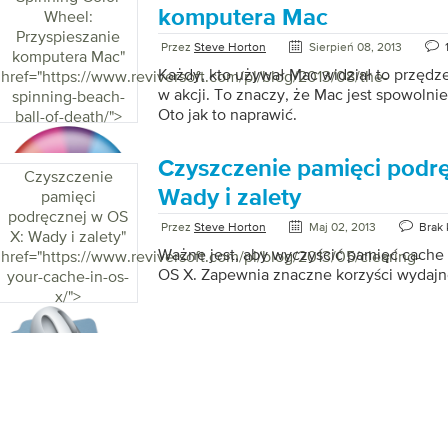
komputera Mac
Wheel:
Przyspieszanie
Przez
Steve Horton
Sierpień 08, 2013
komputera Mac
"
Każdy, kto używał Mac widział to przędz
href="https://www.reviversoft.com/pl/blog/2013/08/the-
w akcji. To znaczy, że Mac jest spowolnie
spinning-beach-
Oto jak to naprawić.
ball-of-death/">
Czyszczenie pamięci podrę
Czyszczenie
Wady i zalety
pamięci
podręcznej w OS
Przez
Steve Horton
Maj 02, 2013
Brak
X: Wady i zalety
"
Ważne jest, aby wyczyścić pamięć cach
href="https://www.reviversoft.com/pl/blog/2013/05/clearing-
OS X. Zapewnia znaczne korzyści wydajn
your-cache-in-os-
x/">