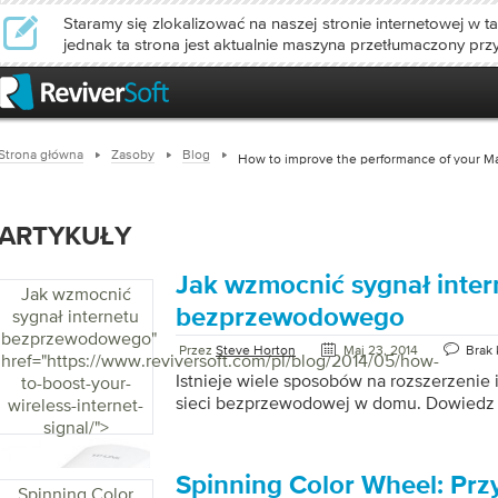
Staramy się zlokalizować na naszej stronie internetowej w ta
jednak ta strona jest aktualnie maszyna przetłumaczony prz
Strona główna
Zasoby
Blog
How to improve the performance of your M
ARTYKUŁY
Jak wzmocnić sygnał inter
Jak wzmocnić
bezprzewodowego
sygnał internetu
bezprzewodowego
"
Przez
Steve Horton
Maj 23, 2014
Brak
href="https://www.reviversoft.com/pl/blog/2014/05/how-
Istnieje wiele sposobów na rozszerzenie
to-boost-your-
sieci bezprzewodowej w domu. Dowiedz s
wireless-internet-
signal/">
Spinning Color Wheel: Prz
Spinning Color