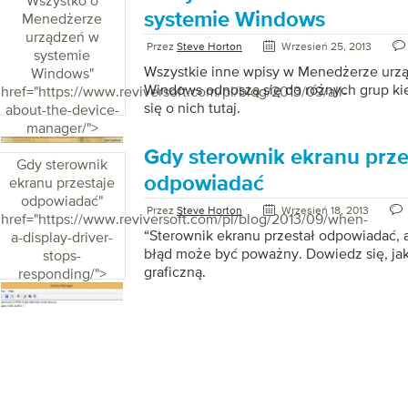
Wszystko o
możesz przywrócić sterowniki, zaktualizo
systemie Windows
Menedżerze
przywrócić system do ostatniej znanej dobr
urządzeń w
Przez
Steve Horton
Wrzesień 25, 2013
niedawno zainstalowano nowe sterownik
systemie
oprogramowanie typu “plug-and-play”, 
Wszystkie inne wpisy w Menedżerze urz
Windows
"
jest, że błędy, które widzisz, wynikają z 
Windows odnoszą się do różnych grup k
href="https://www.reviversoft.com/pl/blog/2013/09/all-
śmierci może początkowo wydawać się oni
się o nich tutaj.
about-the-device-
[…]
manager/">
Gdy sterownik ekranu prze
Gdy sterownik
odpowiadać
ekranu przestaje
odpowiadać
"
Przez
Steve Horton
Wrzesień 18, 2013
href="https://www.reviversoft.com/pl/blog/2013/09/when-
“Sterownik ekranu przestał odpowiadać, 
a-display-driver-
błąd może być poważny. Dowiedz się, ja
stops-
graficzną.
responding/">