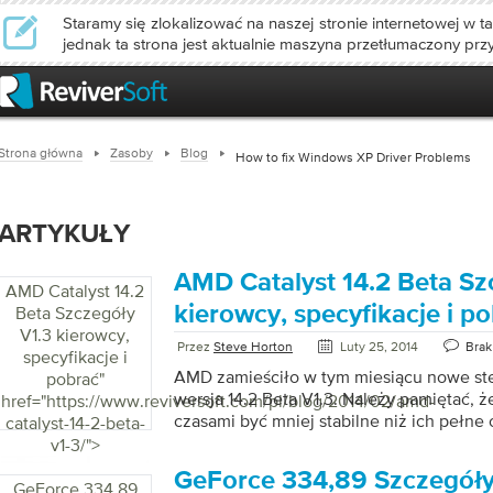
Staramy się zlokalizować na naszej stronie internetowej w ta
jednak ta strona jest aktualnie maszyna przetłumaczony prz
Strona główna
Zasoby
Blog
How to fix Windows XP Driver Problems
ARTYKUŁY
AMD Catalyst 14.2 Beta Sz
AMD Catalyst 14.2
kierowcy, specyfikacje i p
Beta Szczegóły
V1.3 kierowcy,
Przez
Steve Horton
Luty 25, 2014
Brak
specyfikacje i
AMD zamieściło w tym miesiącu nowe ste
pobrać
"
wersja 14.2 Beta V1.3. Należy pamiętać, 
href="https://www.reviversoft.com/pl/blog/2014/02/amd-
czasami być mniej stabilne niż ich pełne
catalyst-14-2-beta-
używaj ich z rozwagą. Pobierz nowe stero
v1-3/">
AMD . Wielu z was korzysta z grafiki AMD
GeForce 334,89 Szczegóły
Radeonem i innymi grafikami na kompute
GeForce 334,89