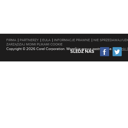
|
|
|
|
FIRMA
PARTNERZY
EULA
INFORMACJE PRAWNE
NIE SPRZEDAWAJ/UD
ZARZĄDZAJ MOIMI PLIKAMI COOKIE
Copyright © 2026 Corel Corporation. Wszelkie prawa zastrzeżone.
Warunki 
ŚLEDŹ NAS