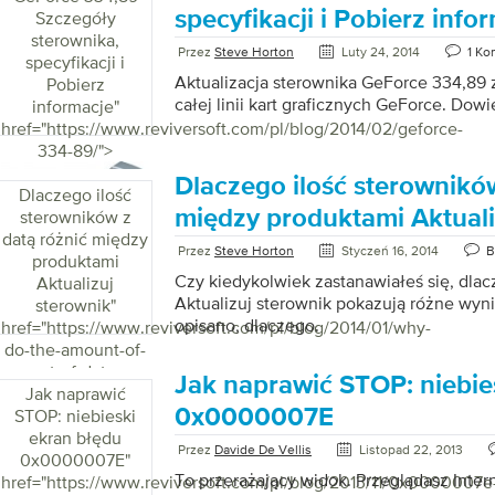
stacjonarnych. Jeśli tak, będziesz potrzeb
specyfikacji i Pobierz info
Szczegóły
Radeon R9 290X jest ostatnim przykładem 
sterownika,
Przez
Steve Horton
Luty 24, 2014
1 Ko
dostrzega wzrost wydajności tej aktualizac
specyfikacji i
szczegóły na temat tego, co zapewnia te
Aktualizacja sterownika GeForce 334,89
Pobierz
całej linii kart graficznych GeForce. Dowi
informacje
"
href="https://www.reviversoft.com/pl/blog/2014/02/geforce-
334-89/">
Dlaczego ilość sterowników
Dlaczego ilość
między produktami Aktuali
sterowników z
datą różnić między
Przez
Steve Horton
Styczeń 16, 2014
B
produktami
Czy kiedykolwiek zastanawiałeś się, dla
Aktualizuj
Aktualizuj sterownik pokazują różne wyni
sterownik
"
opisano, dlaczego.
href="https://www.reviversoft.com/pl/blog/2014/01/why-
do-the-amount-of-
out-of-date-
Jak naprawić STOP: niebie
Jak naprawić
drivers-vary-
0x0000007E
between-driver-
STOP: niebieski
updateproducts/">
ekran błędu
Przez
Davide De Vellis
Listopad 22, 2013
0x0000007E
"
To przerażający widok. Przeglądasz Inter
href="https://www.reviversoft.com/pl/blog/2013/11/0x0000007e