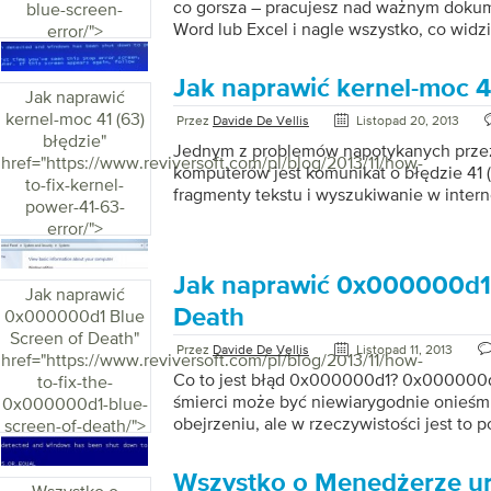
co gorsza – pracujesz nad ważnym doku
blue-screen-
Word lub Excel i nagle wszystko, co widzi
error/">
komunikatem o błędzie. Ten niebieski e
uderza w każdego użytkownika komputer
Jak naprawić kernel-moc 41
bez ostrzeżenia i nie daje żadnych inform
Jak naprawić
problem, z wyjątkiem dziwnego ciągu cyfr 
kernel-moc 41 (63)
Przez
Davide De Vellis
Listopad 20, 2013
nie nieustraszony użytkownik komputera,
błędzie
"
Jednym z problemów napotykanych prze
aby rozwiązać bał niebezpieczny błąd 
href="https://www.reviversoft.com/pl/blog/2013/11/how-
komputerów jest komunikat o błędzie 41 (
“STOP: 0x0000007E Błąd niebieskiego e
to-fix-kernel-
fragmenty tekstu i wyszukiwanie w inter
0x0000007E dokładnie? Dobre pytanie. 
power-41-63-
informacji do przebrnięcia. Na szczęście 
error/">
do naprawienia. Jeśli jesteś użytkownik
pojawia się ten kod błędu, problem pra
sterowników karty dźwiękowej. Twoja kar
Jak naprawić 0x000000d1 
Jak naprawić
czasami nazywana kartą dźwiękową) to s
Death
0x000000d1 Blue
który pozwala na odtwarzanie dźwięku i 
Screen of Death
"
słuchawki i / lub zewnętrzne głośniki. St
Przez
Davide De Vellis
Listopad 11, 2013
href="https://www.reviversoft.com/pl/blog/2013/11/how-
dźwiękowej to oprogramowanie, które p
Co to jest błąd 0x000000d1? 0x000000d1
to-fix-the-
[…]
śmierci może być niewiarygodnie onieśm
0x000000d1-blue-
obejrzeniu, ale w rzeczywistości jest to 
screen-of-death/">
naprawienia. Błąd 0x000000d1 występuje
sterowników zainstalowanych na kompute
Wszystko o Menedżerze u
lub zachowuje się niestabilnie. Aby rozw