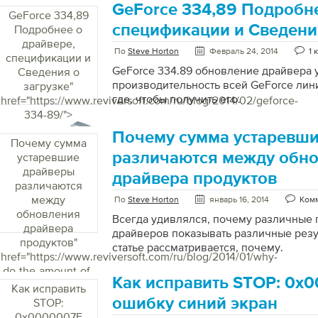
бета-версии с сайта AMD . Многие из 
GeForce 334,89 Подробне
GeForce 334,89
AMD, включая людей с Radeon и другу
спецификации и Сведени
Подробнее о
мобильных или настольных ПК. Если это
драйвере,
обновление. Radeon R9 290X – недавн
По
Steve Horton
Февраль 24, 2014
1 
спецификации и
которая видит прирост производительн
GeForce 334.89 обновление драйвера 
Сведения о
обновления. Только статистика Вот под
производительность всей GeForce лини
загрузке
"
обеспечивает этот новый графический 
где, чтобы получить его.
href="https://www.reviversoft.com/ru/blog/2014/02/geforce-
334-89/">
Почему сумма устаревш
Почему сумма
различаются между обн
устаревшие
драйверы
драйвера продуктов
различаются
между
По
Steve Horton
январь 16, 2014
Комм
обновления
Всегда удивлялся, почему различные
драйвера
драйверов показывать различные резу
продуктов
"
статье рассматривается, почему.
href="https://www.reviversoft.com/ru/blog/2014/01/why-
do-the-amount-of-
Как исправить STOP: 0x
out-of-date-
Как исправить
drivers-vary-
ошибку синий экран
STOP:
between-driver-
0x0000007E