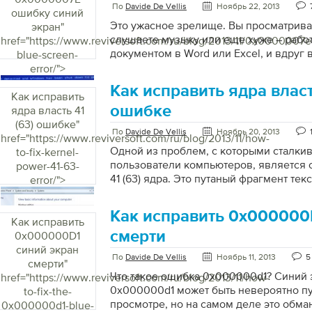
По
Davide De Vellis
Ноябрь 22, 2013
updateproducts/">
ошибку синий
Это ужасное зрелище. Вы просматрива
экран
"
слушаете музыку или еще хуже – рабо
href="https://www.reviversoft.com/ru/blog/2013/11/0x0000007e
документом в Word или Excel, и вдруг 
blue-screen-
с сообщением об ошибке. Эта ошибка 
error/">
0x0000007E, поражает каждого польз
Как исправить ядра власт
поскольку она приходит без предупреж
Как исправить
никакой информации о том, как исправ
ошибке
ядра власть 41
странной строки цифр и букв. Ну, бойт
(63) ошибке
"
По
Davide De Vellis
Ноябрь 20, 2013
пользователь компьютера, вот несколь
href="https://www.reviversoft.com/ru/blog/2013/11/how-
могли решить страшную ошибку STOP:
Одной из проблем, с которыми сталки
to-fix-kernel-
0x0000007E Ошибка голубого экрана” 
пользователи компьютеров, является
power-41-63-
0x0000007E? Хороший вопрос. Эта кон
41 (63) ядра. Это путаный фрагмент текс
error/">
Интернете даст вам информацию о горах
довольно простая ошибка для исправл
Как исправить 0x000000
пользователь Windows, и вы испытывае
Как исправить
проблема, вероятно, связана с драйв
смерти
0x000000D1
карты. Ваша звуковая карта (или иног
синий экран
По
Davide De Vellis
Ноябрь 11, 2013
5
звуковой картой) – это аппаратное об
смерти
"
компьютера, которое позволяет воспро
Что такое ошибка 0x000000d1? Синий
href="https://www.reviversoft.com/ru/blog/2013/11/how-
вы часто подключаете свои наушники 
0x000000d1 может быть невероятно п
to-fix-the-
громкоговорители. Драйвер звуковой к
просмотре, но на самом деле это обм
0x000000d1-blue-