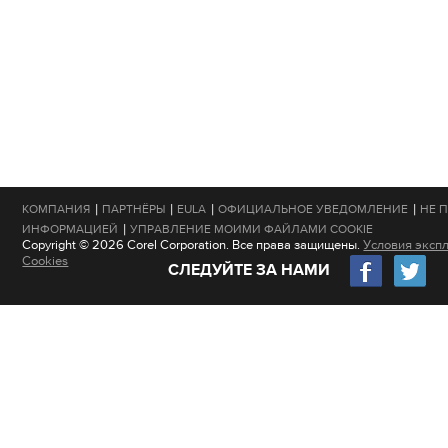
|
|
|
|
КОМПАНИЯ
ПАРТНЁРЫ
EULA
ОФИЦИАЛЬНОЕ УВЕДОМЛЕНИЕ
НЕ 
|
ИНФОРМАЦИЕЙ
УПРАВЛЕНИЕ МОИМИ ФАЙЛАМИ COOKIE
Copyright © 2026 Corel Corporation. Все права защищены.
Условия эксп
Cookies
СЛЕДУЙТЕ ЗА НАМИ