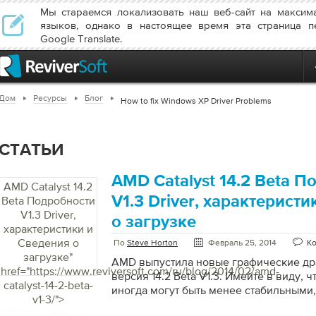
Мы стараемся локализовать наш веб-сайт на максим
языков, однако в настоящее время эта страница п
Google Translate.
Дом
Ресурсы
Блог
How to fix Windows XP Driver Problems
СТАТЬИ
AMD Catalyst 14.2 Beta 
AMD Catalyst 14.2
V1.3 Driver, характерист
Beta Подробности
V1.3 Driver,
о загрузке
характеристики и
Сведения о
По
Steve Horton
Февраль 25, 2014
Ко
загрузке
"
AMD выпустила новые графические др
href="https://www.reviversoft.com/ru/blog/2014/02/amd-
версия 14.2 Beta V1.3. Имейте в виду, 
catalyst-14-2-beta-
иногда могут быть менее стабильными,
v1-3/">
поэтому используйте их с осторожност