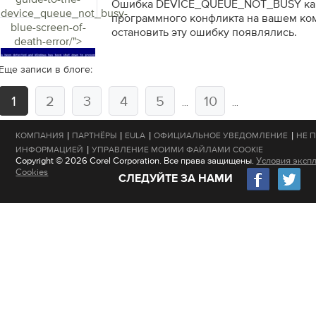
Ошибка DEVICE_QUEUE_NOT_BUSY как
device_queue_not_busy-
программного конфликта на вашем ком
blue-screen-of-
остановить эту ошибку появлялись.
death-error/">
Еще записи в блоге:
1
2
3
4
5
10
...
...
|
|
|
|
КОМПАНИЯ
ПАРТНЁРЫ
EULA
ОФИЦИАЛЬНОЕ УВЕДОМЛЕНИЕ
НЕ 
|
ИНФОРМАЦИЕЙ
УПРАВЛЕНИЕ МОИМИ ФАЙЛАМИ COOKIE
Copyright © 2026 Corel Corporation. Все права защищены.
Условия эксп
Cookies
СЛЕДУЙТЕ ЗА НАМИ