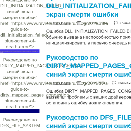
DLL_INITIALIZATION_FAI
DLL_INITIALIZATION_FAILED
синий экран
экран смерти ошибки
смерти ошибки
"
href="https://www.reviversoft.com/ru/blog/2014/08/a-
По
Mark Beare
август 04, 2014
Коммен
guide-to-
Ошибка DLL_INITIALIZATION_FAILED Blu
dll_initialization_failed-
обычно вызвана неспособностью при
blue-screen-of-
инициализировать в первую очередь и
death-error/">
станции. Отсутствие или повреждение
доступа (RAS) также может вызвать эту
Руководство по
Руководство по
Первоначально использование прило
DIRTY_MAPPED_PAGES_
DIRTY_MAPPED_PAGES_CONGESTION
предназначено для отчетов об ошибка
синий экран
собирать данные о неисправностях пр
синий экран смерти оши
смерти ошибки
"
обеспечения и затем отправлять их в M
href="https://www.reviversoft.com/ru/blog/2014/07/a-
проявляется, создавая окно сообщения
По
Mark Beare
Июль 31, 2014
Коммен
guide-to-
что инициализация завершилась неуда
Ошибка DIRTY_MAPPED_PAGES_CONGES
dirty_mapped_pages_congestion-
процесс ненормально всякий раз, ког
вызваны проблемы с ваших драйверов
blue-screen-of-
пытается получить доступ к панели уп
остановить ошибку возникновения.
death-error/">
Service Tool также исчезнет с панели 
когда […]
Руководство по DFS_FI
Руководство по
синий экран смерти оши
DFS_FILE_SYSTEM