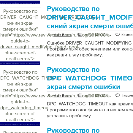
Руководство по
Руководство по
DRIVER_CAUGHT_MODIF
DRIVER_CAUGHT_MODIFYING_FREED_POOL
синий экран
синий экран смерти оши
смерти ошибки
"
href="https://www.reviversoft.com/ru/blog/2014/08/a-
По
Mark Beare
август 06, 2014
Коммен
guide-to-
Ошибка DRIVER_CAUGHT_MODIFYING_
driver_caught_modifying_freed_pool-
программным обеспечением или конфл
blue-screen-of-
как решить эту проблему.
death-error/">
Руководство по
Руководство по
DPC_WATCHDOG_TIMEOU
DPC_WATCHDOG_TIMEOUT
синий экран
экран смерти ошибки
смерти ошибки
"
href="https://www.reviversoft.com/ru/blog/2014/08/a-
По
Mark Beare
август 05, 2014
1 комм
guide-to-
DPC_WATCHDOG_TIMEOUT как правил
dpc_watchdog_timeout-
программного конфликта на вашем ком
blue-screen-of-
устранить проблему.
death-error/">
Руководство по
Руководство по