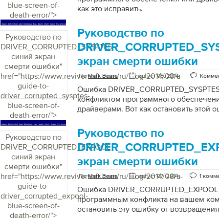
blue-screen-of-
как это исправить.
death-error/">
Руководство по
Руководство по
DRIVER_CORRUPTED_SYS
DRIVER_CORRUPTED_SYSPTES
синий экран
экран смерти ошибки
смерти ошибки
"
href="https://www.reviversoft.com/ru/blog/2014/08/a-
По
Mark Beare
август 08, 2014
Коммен
guide-to-
Ошибка DRIVER_CORRUPTED_SYSPTES 
driver_corrupted_sysptes-
конфликтом программного обеспечени
blue-screen-of-
драйверами. Вот как остановить этой о
death-error/">
Руководство по
Руководство по
DRIVER_CORRUPTED_EX
DRIVER_CORRUPTED_EXPOOL
синий экран
экран смерти ошибки
смерти ошибки
"
href="https://www.reviversoft.com/ru/blog/2014/08/a-
По
Mark Beare
август 07, 2014
1 комм
guide-to-
Ошибка DRIVER_CORRUPTED_EXPOOL 
driver_corrupted_expool-
программным конфликта на вашем ком
blue-screen-of-
остановить эту ошибку от возвращения
death-error/">