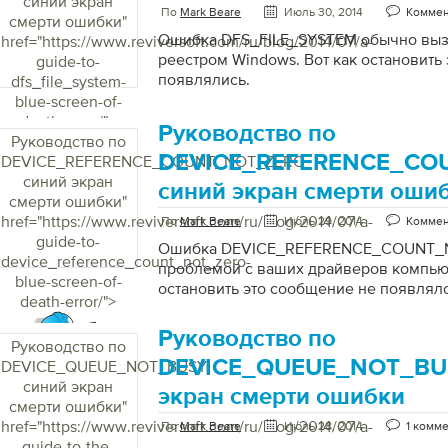
синий экран
По
Mark Beare
Июль 30, 2014
Коммен
смерти ошибки
"
Ошибка DFS_FILE_SYSTEM обычно выз
href="https://www.reviversoft.com/ru/blog/2014/07/a-
реестром Windows. Вот как остановить
guide-to-
появлялись.
dfs_file_system-
blue-screen-of-
death-error/">
Руководство по
Руководство по
DEVICE_REFERENCE_CO
DEVICE_REFERENCE_COUNT_NOT_ZERO
синий экран
синий экран смерти оши
смерти ошибки
"
href="https://www.reviversoft.com/ru/blog/2014/07/a-
По
Mark Beare
Июль 29, 2014
Коммен
guide-to-
Ошибка DEVICE_REFERENCE_COUNT_
device_reference_count_not_zero-
проблемой с ваших драйверов компьют
blue-screen-of-
остановить это сообщение не появляло
death-error/">
Руководство по
Руководство по
DEVICE_QUEUE_NOT_BU
DEVICE_QUEUE_NOT_BUSY
синий экран
экран смерти ошибки
смерти ошибки
"
href="https://www.reviversoft.com/ru/blog/2014/07/a-
По
Mark Beare
Июль 28, 2014
1 комм
guide-to-the-