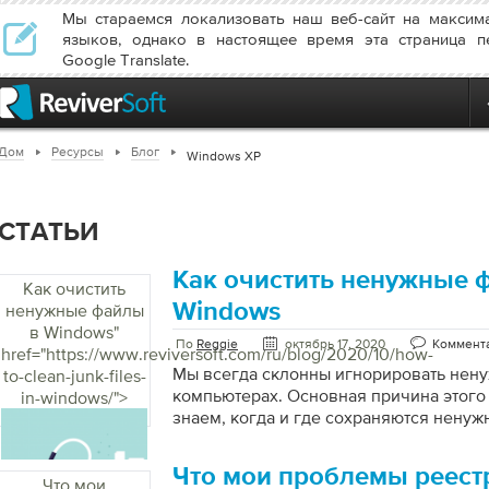
Мы стараемся локализовать наш веб-сайт на максим
языков, однако в настоящее время эта страница п
Google Translate.
Дом
Ресурсы
Блог
Windows XP
СТАТЬИ
Как очистить ненужные 
Как очистить
Windows
ненужные файлы
в Windows
"
По
Reggie
октябрь 17, 2020
Коммента
href="https://www.reviversoft.com/ru/blog/2020/10/how-
Мы всегда склонны игнорировать нен
to-clean-junk-files-
компьютерах. Основная причина этого 
in-windows/">
знаем, когда и где сохраняются ненуж
накапливается месяцами. Но очень в
файлы в Windows. Каждый раз, когда в
Что мои проблемы реестр
запускаете программу через Интернет,
Что мои