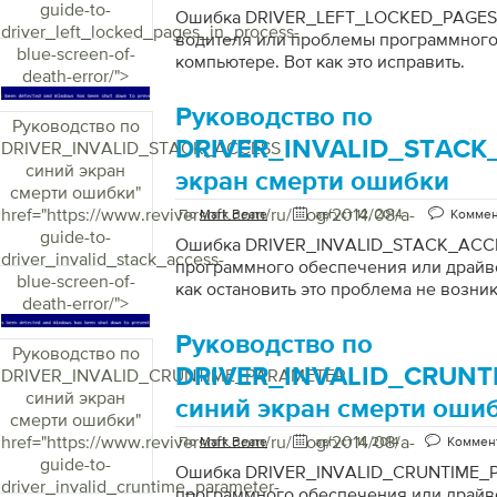
настоятельно рекомендую на вашем к
guide-to-
Ошибка DRIVER_LEFT_LOCKED_PAGES
управлением Windows. Лучшие музык
driver_left_locked_pages_in_process-
водителя или проблемы программного
для Windows […]
blue-screen-of-
компьютере. Вот как это исправить.
death-error/">
Руководство по
Руководство по
DRIVER_INVALID_STACK
DRIVER_INVALID_STACK_ACCESS
синий экран
экран смерти ошибки
смерти ошибки
"
href="https://www.reviversoft.com/ru/blog/2014/08/a-
По
Mark Beare
август 12, 2014
Коммен
guide-to-
Ошибка DRIVER_INVALID_STACK_ACC
driver_invalid_stack_access-
программного обеспечения или драйве
blue-screen-of-
как остановить это проблема не возник
death-error/">
Руководство по
Руководство по
DRIVER_INVALID_CRUN
DRIVER_INVALID_CRUNTIME_PARAMETER
синий экран
синий экран смерти оши
смерти ошибки
"
href="https://www.reviversoft.com/ru/blog/2014/08/a-
По
Mark Beare
август 11, 2014
Коммен
guide-to-
Ошибка DRIVER_INVALID_CRUNTIME_
driver_invalid_cruntime_parameter-
программного обеспечения или драйве