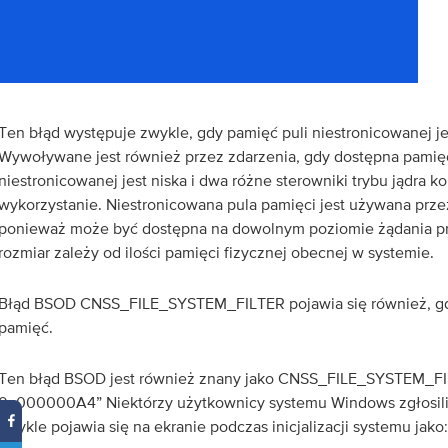
Ten błąd występuje zwykle, gdy pamięć puli niestronicowanej je
Wywoływane jest również przez zdarzenia, gdy dostępna pamięć
niestronicowanej jest niska i dwa różne sterowniki trybu jądra ko
wykorzystanie. Niestronicowana pula pamięci jest używana prze
ponieważ może być dostępna na dowolnym poziomie żądania prze
rozmiar zależy od ilości pamięci fizycznej obecnej w systemie.
Błąd BSOD CNSS_FILE_SYSTEM_FILTER pojawia się również, g
pamięć.
Ten błąd BSOD jest również znany jako CNSS_FILE_SYSTEM_FI
0x000000A4” Niektórzy użytkownicy systemu Windows zgłosili 
zwykle pojawia się na ekranie podczas inicjalizacji systemu jako: