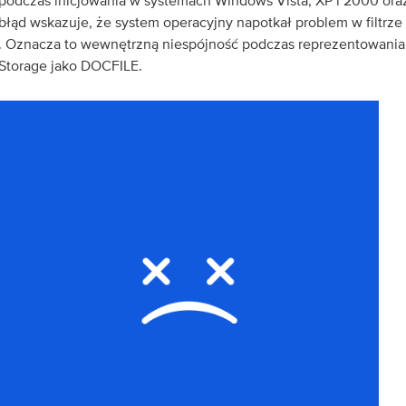
podczas inicjowania w systemach Windows Vista, XP i 2000 oraz
błąd wskazuje, że system operacyjny napotkał problem w filtrz
. Oznacza to wewnętrzną niespójność podczas reprezentowania 
Storage jako DOCFILE.