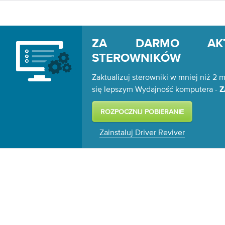
ZA DARMO AKTU
STEROWNIKÓW
Zaktualizuj sterowniki w mniej niż 2 m
się lepszym Wydajność komputera -
Z
Zainstaluj Driver Reviver