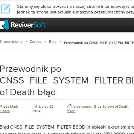
Staramy się zlokalizować na naszej stronie internetowej w ta
jednak ta strona jest aktualnie maszyna przetłumaczony prz
Strona główna
Zasoby
Blog
Przewodnik po CNSS_FILE_SYSTEM_FILTER 
Przewodnik po
CNSS_FILE_SYSTEM_FILTER Bl
of Death błąd
Przez
Mark
Lipiec 22,
blue screen
,
Blue Screen of Death
,
Beare
2014
bsod
Błąd CNSS_FILE_SYSTEM_FILTER BSOD (niebieski ekran śmierci