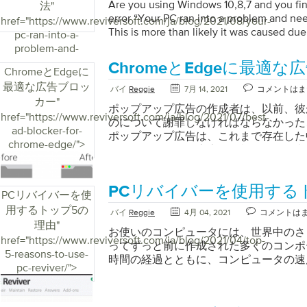
Are you using Windows 10,8,7 and you fin
法
"
error “Your PC ran into a problem and nee
href="https://www.reviversoft.com/ja/blog/2021/08/your-
This is more than likely it was caused due
pc-ran-into-a-
driver issues, corrupted system files, regist
problem-and-
overheating, virus attack, or forceful shu
needs-to-restart-
ChromeとEdgeに最適
ChromeとEdgeに
that you encounter the blue screen tellin
how-to-fix/">
最適な広告ブロッ
into a problem is due to the above issues 
バイ
Reggie
7月 14, 2021
コメントはま
we’ll focus on how best to solve the prob
カー
"
ポップアップ広告の作成者は、以前、彼
solutions work […]
href="https://www.reviversoft.com/ja/blog/2021/07/best-
のについて謝罪しなければならなかった
ad-blocker-for-
ポップアップ広告は、これまで存在した
chrome-edge/">
ているオンライン広告の形態であると考
プアップやその他の形式の広告は、常に
した。彼は、企業が彼のコードを使用し
PCリバイバーを使用する
広告を私たちの心に押し込むことをほと
PCリバイバーを使
た。広告は煩わしいだけでなく、不要な
用するトップ5の
バイ
Reggie
4月 04, 2021
コメントは
イスの速度を低下させます。特にあなた
理由
"
とができず、そしてワンミスのクリック
お使いのコンピュータには、世界中のさ
href="https://www.reviversoft.com/ja/blog/2021/04/top-
トにすぐに送ることができるとき。また
ってずっと前に作成された多くのコンポ
5-reasons-to-use-
ーケティングのスタントは、あなたが訪
時間の経過とともに、コンピュータの速
pc-reviver/">
サイトであなたをストーカーします。実
ります。これは、レジストリの乱れやジ
オの自動再生は、遭遇する悪夢です。半
など、多くの理由が原因である可能性がありま
れらをどうするかさえわからないので、
は、物事を簡単にするために作成されま