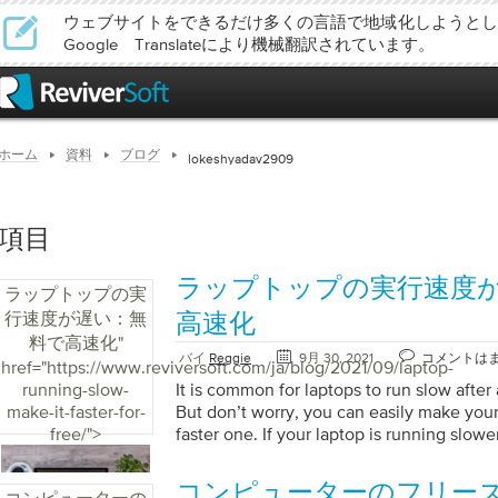
ウェブサイトをできるだけ多くの言語で地域化しようとし
Google Translateにより機械翻訳されています。
ホーム
資料
ブログ
lokeshyadav2909
項目
ラップトップの実行速度
ラップトップの実
行速度が遅い：無
高速化
料で高速化
"
バイ
Reggie
9月 30, 2021
コメントは
href="https://www.reviversoft.com/ja/blog/2021/09/laptop-
running-slow-
It is common for laptops to run slow after
make-it-faster-for-
But don’t worry, you can easily make your
free/">
faster one. If your laptop is running slowe
are issues such as low disk space, large fi
virus attack, less RAM, etc. It could be fru
コンピューターのフリー