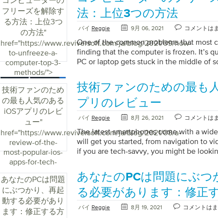
コンピューターの
computer that takes longer to load and b
フリーズを解除す
to buy a new one just because the laptop
法：上位3つの方法
can try […]
る方法：上位3つ
バイ
Reggie
9月 06, 2021
コメントは
の方法
"
One of the common problems that most c
href="https://www.reviversoft.com/ja/blog/2021/09/how-
finding that the computer is frozen. It’s
to-unfreeze-a-
PC or laptop gets stuck in the middle of
computer-top-3-
you also face this issue often and need a s
methods/">
Then read on to find out three methods t
技術ファンのための最も人
技術ファンのため
computer. Understanding Why Your Comp
の最も人気のある
knowing how to unfreeze a computer, it’s
プリのレビュー
understand why it happens. Here are so
iOSアプリのレビ
バイ
Reggie
8月 26, 2021
コメントは
your computer getting […]
ュー
"
The latest smartphones come with a wide 
href="https://www.reviversoft.com/ja/blog/2021/08/a-
will get you started, from navigation to vi
review-of-the-
if you are tech-savvy, you might be looki
most-popular-ios-
apps in the App Store. As tech-savvy use
apps-for-tech-
expectations from the top iOS app deve
fans/">
あなたのPCは問題にぶつ
あなたのPCは問題
many iOS apps are created to help users in
にぶつかり、再起
dive in to find out about the most popular
る必要があります：修正
Fluid Navigation Gestures We are starting 
動する必要があり
バイ
Reggie
8月 19, 2021
コメントはま
ます：修正する方