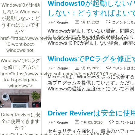
Windows10が起動しない/ 
す。残りの半分は、通常友達と一緒にい
ンピュータについて二度と心配する必要
Windows10が起動
うになるまで待つのは恥ずかしいことで
あなたのPCを修理し、最適化し、そし
しない/ Windows
しない：どうすればよい
いときは、実際に読むコンテンツよりも
ルを使用すると、コンピューターの安定性
が起動しない：ど
あります。マーケターは毎日、単に迷惑
Reviverの助けを借りて、コンピュー
バイ
Reggie
1月 17, 2021
コメントはま
うすればよいです
ん配信するためのより良い方法を手に入
せることができます。次のような幅広い
Windowsが起動していない場合、問題の原
か？
"
ブラウザも良くありません。ほとんどの
す。ドライバーのバックアップアンイン
動しない理由を見つけるのが難しくなり
href="https://www.reviversoft.com/ja/blog/2021/01/windows-
告ブロッカーは、トラッカーを実際に停
スタートアップマネージャーレジストリ
Windows 10 PCが起動しない場合、
10-wont-boot-
たちのエクスペリエンスを非常に平和に
子マネージャーシステムインフォメーションP
ん。 PCの状況が暗いように見えても、
windows-not-
ん。実際、無料の広告ブロッカーのほと
する5つの理由をざっと見てください。
まな修正を試すことができます。 Windows 
booting-what-to-
イスへのアクセスを許可するために支払
に保守し、心配する必要がなくなります。
WindowsでPCラグを修
WindowsでPCラグ
が起動しない問題を解決するために使用
do/">
ドアがあります。とにかくそのような広
するトップ5の理由コンピューターの速
を修正する方法
"
が用意されています。自分ですべて実行
バイ
Reggie
1月 12, 2021
コメントはま
のポイントさえ何ですか？したがって、
PCReviverを入手して新品のように
くつかあります。ここでは、Windows
href="https://www.reviversoft.com/ja/blog/2021/01/how-
らのオンライン広告を制御するために複
コンピューターの一般的な問題を見つけ
Microsoftは、Windowsをさらに改
に実行できる手順を示します。 Windo
to-fix-pc-lag-on-
用しようとします。問題は、これまでに
ンワンのメンテナンスソリューションで
新プログラムを提供しています。ただし
するWindows 10が起動しない場合は、W
windows/">
トが消耗し、アプリが処理能力の大部分
問題を今後防ぐことができます。 PCRev
Windowsの遅延と速度低下について不
を修復できます。 Windows 10には
スのパフォーマンスが低下することです
トップ5は次のとおりです。 1.修理コ
のユーザーは遅いコンピューターの問題
ョンが組み込まれています。破損または
要件も異なり、実際にブラウザを使いた
た場合、最初に考えたのは技術者を呼び
気づきかもしれませんが、以前はPCの
アップシステムファイルをスキャンして修復
ます。節約ソリューション：広告リムー
たがあなたのコンピュータをチェックす
たが、現在はかなり遅くなっています。
スタートアップにアクセスするには、フ
題に照らして、 Ad Removerは、オ
払わなければならないことを意味します
Driver Reviverは安
大きな問題にはならないかもしれません
Driver Reviverは安
はWindows10インストールディスク
大幅に向上させることができるというい
はあなたのコンピュータを整備士に任せ
システムを使用することは非常に迷惑で
全に使用できます
ールDVDまたはUSBキーをコンピュータ
バイ
Reggie
11月 03, 2020
コメントは
つのソリューションです。 ページの読み
しれません日。ストレスがかかるだけで
し、速度の低下と遅延は、必ずしもWind
再起動します。リカバリメディアに直接
か？
"
るため、より高速に楽しむことができます。 
す。ただし、これらの一般的な問題は、
るとは限りません。 WindowsPCの
セキュリティを強化し、最高のパフォー
ットアップ画面で[次へ]をクリックし、[
href="https://www.reviversoft.com/ja/blog/2020/11/is-