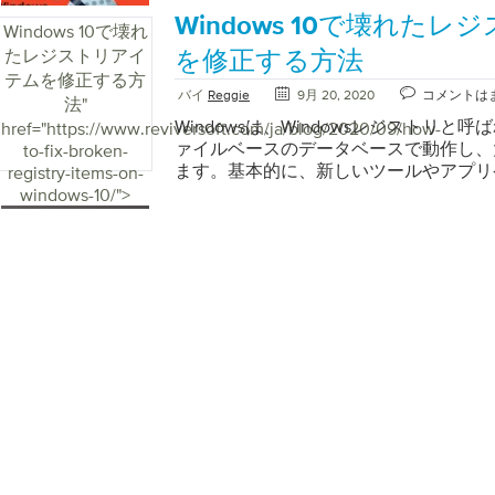
でのマイク感度の問題の理由まず、この
修正されることです。したがって、これ
ですか？そして、あなたはそれを行うた
す。 AdRemoverは古いアドブロッカ
リックして、すべてのドライバーをバッ
ピュータ内のウイルスによるPCの遅延
Driver Reviverの助けを借りて、コ
Windows 10で壊れた
Windowsで発生する理由を理解しまし
ューションです。 PCを再起動し、Win
Windows 10で壊れ
ていますか？いいえの場合、心配しない
理店がユーザーに広告を配信するための
ストリデフラグWindowsレジストリは、W
ス対策プログラムを開いてシステムのデ
スを向上させることができます。また、
くの人々が直面しているのは一般的な問
ようとしたら、電源ボタンを使用してす
たレジストリアイ
は、コンピュータからジャンクファイル
を修正する方法
はありません。これは、100％シームレ
分です。定期的にデフラグを実行すると
します。 Windows Defenderは、WI
に保つことで、セキュリティを強化でき
が正しくないと、Windowsコンピュー
シャットダウンします。このプロセスを
最も一般的な方法について説明します。
テムを修正する方
ネット体験です。誰かがお金を取らずに
マンスで実行され続けます。これをする、
で提供されます。組み込みのアプリ保護
ほとんど使用しないアプリケーションさえ更
題が発生します。マイクの感度の問題は
動プロセスを中断するだけで、PCがセ
バイ
Reggie
9月 20, 2020
コメントは
に、これらのジャンクがどのように作成
法
"
験を与えるためには、彼らはどこかで手
クリックします。次に、レジストリデフ
ョンを提供します。 Windowsキーを押
Reviverはどのように機能しますか？ Drive
障害や古いドライバーが原因で発生する
[トラブルシューティング] -> [詳細オプショ
う。ジャンクファイルとは何ですか？コ
ないと思うでしょう？あなたはもっと間
す。 [分析]をクリックしてプロセスを
Windowsは、Windowsレジストリと
href="https://www.reviversoft.com/ja/blog/2020/09/how-
WindowsDefenderセキュリティセ
ャンして、古いドライバーを特定します
ク感度の問題の理由のいくつかは次のと
プの設定] -> [再起動]に移動します。 
を完了すると、残りのファイルはジャン
ません。 UIはとてもシンプルでユーザ
ステムを最適化するためにPCRevive
ァイルベースのデータベースで動作し、
to-fix-broken-
的にウイルススキャンを行うと、コンピ
ライバーを更新して、最適なパフォーマ
ッドホンを使用すると、この問題が発生
セーフモードオプションを選択します。
す。タスクを実行するためにこれらのフ
どうしてこんなに手頃な価格でクラス最
単なメンテナンスタスクです。 3.復元
ます。基本的に、新しいツールやアプリ
registry-items-on-
す。自動ウイルススキャンを毎日または
れがあなたのPCの寿命を延ばす方法で
す。過去のUSB接続ヘッドホンを使用
使用して、コンピューターをスキャンし
ん。そのため、システム内の不要なスペ
きるのか疑問に思われるでしょう。広告
デオの再生、黒い画面、オーディオの問
にインストールされると、レジストリに
windows-10/">
ことで、PCの遅延を簡単に修正できま
インストールすると、コンピュータでプ
します。オーディオフィルターを使用し
す。重要なファイルや写真をすべてバッ
ンターネットの閲覧、ドキュメントのオ
ところシンプルで使いやすく、生涯その
性があります。ただし、PC Reviver
のプログラム、構成設定、およびコンポ
クしてPCラグを修正するコンピュータ
るときに問題が発生します。 Driver Re
ンドサウンドがキャプチャされる可能性
きます。マザーボードの接続を確認してくだ
どの操作を実行すると、一時ファイルが
たカスタマーサポートそれが十分なイン
できます。復元するために実行する必要
リに格納されるようにまとめられていま
いるドライバーは、オーディオ、ビデオ
援し、正しいドライバーを提供します。
クとの距離が不適切な場合、入力オーデ
動しようとしているときに空白の画面が
のファイルは、タスクが進行中の場合に
た場合は、Chrome、Edge、またはFir
りです。ダッシュボードを開きます。 [
リの情報は、日を重ねるごとに積み重な
本的な機能を使用するために非常に重要
バイバーがあなたのためにすべてのハー
十分になります。古い外部ハードウェアドラ
ードウェアが本来あるべき場所にあるか
らのファイルは、コンピュータを占有す
能を選択している限り、問題が発生した
必要なバックアップの種類を選択してく
は、多数のキーと値が含まれます。つま
コンピュータードライバーは、コンピュ
あなたは完全な安心を得る。間違いなく
でマイクの感度を修正する方法マイク感
さい。 Windows10が起動しないとき
プリケーションを削除するとすべてのフ
スタマーサポートを提供します。電話、
すには、[復元]をクリックします。注：
ァイル、フォルダ、および情報が格納されて
と他のソフトウェアとの間の通信を可能
イバを最新の状態に保つ包括的なソリュ
ることが最初のステップです。正確な原
コンポーネントは次のとおりです。 RAM 
思われる場合は、間違っています。アプ
メールのオプションを使用して、カスタ
ードしていると、気付かないうちに「ア
レジストリ内のデータの価値と量のため
す。ドライバが古くなっているか、正し
バーを高速でスキャンおよび更新しますDrive
ドウのマイク感度を修正する準備が整い
小さな棒のように見え、PCをノックし
ァイルは残ります。さまざまな種類のジ
きます。 Ad Removerは、アクセスし
ドしてしまうことがよくあります。ソフ
が長期的に影響を受けないように、バッ
いない場合、コンピュータに遅延が発生し
ンストールするとすぐに、自動スキャン
感度の問題を修正するために使用できる
に取り外すことができます。現在のラッ
クファイルにはさまざまな種類がありま
タ節約を約束します。あなたはあなたの質
トールしても、アドオンはコンピュータ
れたレジストリの問題を修正することが不可
正するために、コンピューターのドライ
以内に、スキャン結果が得られます。詳
ェックを見てみましょう。ノイズキャン
を下側のベイに保持しているため、確認
何であるかを調べてみましょう。一時的
日電話サポートを受けます。 30日間の
の不要なプログラムはディスク領域を占
10で壊れたレジストリアイテムをどの
次のとおりです。 WindowsとRキーを
供します。スキャン結果を確認して、更
高品質のオーディオ機器に常に投資してく
く必要はありません。したがって、RAM
イル：これらは、Webサイトをより速
す！最良の方法は、1つのパッケージで
ーマンスに悪影響を及ぼします。しかし、PC
べてみましょう。 Windows 10で壊
devmgmt.mscと入力し、Enterキ
古いドライバーを見つけることができま
ック接続機能を備えたヘッドセットを常
り出し、スロットに戻して、しっかりと
されたものです。ただし、特定のプログ
取得することです。したがって、複数の
ている場合は、次のことができます。不
正する Windows 10で壊れたレジス
バーをチェックし、ドライバーの横に黄
ョンやステータスなどの情報を提供します。 Dr
これらは、USB接続のものよりも優れ
確認します。 PCI-Eカード：可能性は
ルまたは閉じた後でも、ファイルは残り
とも、家族や友人と共有することもでき
を取り除く不要なプログラムをアンイン
に実行できるかなりの数のプロセスがあり
うかを確認します。ドライバを右クリッ
用すると、コンピューターの全体的な状
より良い結果を得るには、設定でノイズ
の他のPCI-Expressデバイスが切断され
ルは役に立たないので、オペレーティン
あなたの足に刺されており、常にそのよ
たプログラムから残っているファイルや
クアップを作成してから、システムをそ
新]オプションを選択します。これによ
を得ることができます。ソフトウェアは
ーを使用してください。最適な長さから
ブランクを起動している可能性がありま