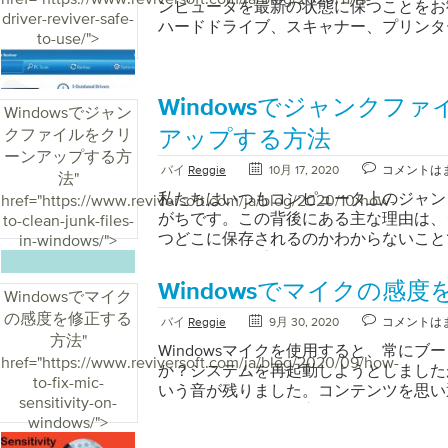
Webサイトが広告サーバー呼び出しを
解決できます。いくつかの調整。スペー
たくさんあります。 PCの遅延は、ウイ
ンピュータを最新の状態に保つことをお勧
を選択します。注：インストールディス
driver-reviver-safe-
ンCookieサーバー呼び出しを実行し
ンクファイルをクリアします。ソフトウ
または巨大な一時ファイルが原因で発生
ハードドライブ、スキャナー、プリンタ
ピューターの電源を入れるとすぐにF11
to-use/">
ます。これにより、インターネットエク
ちます。コンピュータの内部のファイリ
す。数分以内に自分でWindowsのPC
多くのコンポーネントがあります。オペ
できます。いくつかのWindowsの問題
限り広告なしにすることが理想的です。
理します。これを行うには、以下の手順
けましょう。望ましくないプログラムを無効
ム、アプリ、ウイルス対策プログラム、
グできるブートオプションが開きます。 
場所分析がないので、マーケターはあな
す。 PCReviverのメイン画面に移動
ンピュータのPCラグを修正する最初の
ど、すべてのコンポーネントの最新のド
グ] -> [詳細オプション] -> [スタート
広告を投影するかを決める手がかりがあ
クします。コンピュータの問題を見つけ
Windowsでジャンクフ
ムを無効にすることです。多くのプログ
デバイスメーカーは毎月最新バージョン
Windowsでジャン
「スタートアップ修復」をクリックすると、
て、それは彼らがあなたを潜在的な顧客
をクリックします。スキャンが完了した
ンドプロセスで自動的に実行されます。
るため、すべてを最新の状態に保つこと
クファイルをクリ
キャンして再起動し、修正できるシステ
アップする方法
どまらせます。広告サーバーへの呼び出
す。問題を修正するには、「修復」をクリ
ムは、Windowsシステムを遅くします
ん。したがって、古いドライバをチェッ
す。ただし、Microsoftアカウント認
ーンアップする方
行く多くの表示スペースでWebページ
するPC Reviverを使用する場合、不
通常、コンピュータの電源を入れるとす
り、混乱し、退屈な作業です。次に、最
バイ
Reggie
10月 17, 2020
コメントは
ます。問題が見つかった場合は、自動的
法
"
ませんが、すべての情報が画面に完全に
クラッシュ、またはドライバーの欠落に
す。したがって、頻繁に使用しない場合
くインストールする必要があります。あ
が機能しない場合は、[トラブルシューティン
私たちはいつもコンピュータ上のジャン
href="https://www.reviversoft.com/ja/blog/2020/10/how-
り、エクスペリエンス全体がシームレス
ありません。すべてがPCReviverに
る必要があります。不要なプログラムに
DriverReviverはあなたのすべての
ョン] -> [システムの復元]に移動して、
がちです。この背後にある主な理由は、
to-clean-junk-files-
なります。広告リムーバーの利点AdRem
ナンス機能を使用するには、以下の手順
るには、次の手順に従う必要があります。 Ctrl 
ーターをスキャンして、コンピューター
ンの使用を検討することもできます。こ
つどこに保存されるのかわからないこと
in-windows/">
の利点があります。拡張機能には使いや
す。ホーム画面に移動し、[メンテナンス
を同時に使用してタスクマネージャーを
イバーを見つけます。次に、それが最新
タが正常に動作していた以前のポイント
何ヶ月も積み重なっていきます。ただし、W
もあり、瞬時にブロックした広告の数を
ンテナンス画面が開きます。これで、シ
ように、[スタートアップ]タブを選択し
うかを確認します。すべてのドライバー
前の復元ポイントが表示されます。コン
ファイルをクリーンアップすることは非
きます。スポイラー警告！それは多い。
行し続けるためにメンテナンスが必要な
るすべてのプログラムを確認します。頻
べてダウンロードするので、探していた
Windowsでマイクの感
人ファイルは削除されません。 Windo
Windowsでマイク
ーネット経由でファイルをダウンロード
にそれを取りたいかどうかをまだ考えて
す。ここにいくつかの簡単なメンテナン
ラムを右クリックし、[無効にする]オプ
きます。 Driver Reviverは、ドラ
くださいWindows 10が起動しない場
の感度を修正する
行したりすると、ジャンクファイルが作
バーも7日間の無料トライアルの形で提
クラッシュヘルパーブルースクリーンエ
バイ
Reggie
9月 30, 2020
コメントは
動時に自動的に実行されないようにする
グラムです。メーカーのドライバーの助
セーフモードです。これは、最小限のソ
歴、未使用データ、Cookie、および
方法
"
クでインストールするだけで、ゼロ広告
は、検索バーにエラーコードを入力してくださ
ことを行います。自動的に起動したくな
イバーを識別します。このソフトウェア
Windowsマイクを使用すると、常にブ
ーターを起動できる代替のブートスキー
リに分類されます。これらはスペースを
href="https://www.reviversoft.com/ja/blog/2020/09/how-
ーネットの世界を見ることができます。
は、問題を永続的に修正する方法を示し
に対してこれを行うと、コンピューター
パフォーマンスを最大化するのに役立ちます。 D
か？システムを再起動しようとしました
ートプロセスを使用すると、ソフトウェ
ーを詰まらせる可能性があります。コン
to-fix-mic-
をブロックしますAd Removerは、す
ックアップシステムドライバの完全バッ
に役立ちます。コンピュータのウイルス
シンプルで使いやすいです。このソフト
いう音が残りました。コンテンツを思い
を解決できます。通常は、コンピュータ
ファイルを削除することは良い習慣です
sensitivity-on-
ックします。それらのすべての最後の1
とも、ボタンをクリックするだけで特定
ますほとんどの場合、Windowsシステ
な機能が備わっています。それはすべて
できなくなります。心配しないでくださ
すると、起動の問題が修正されることが
コンピューターのパフォーマンスを向上
windows/">
に、一部の広告は、バックチャネルアク
ップすることもできます。緑色のアイコ
イルスが原因です。インターネットが本
い、それでもあなたの手にコントロール
ためにマイクの感度を修正する方法をご案内
は、コンピュータをセーフモードで起動
題は、Windowsでジャンクファイルを
会社に支払うことで、古い無料のアドブ
択したドライバーをバックアップします
ンが適切にスキャンする必要があること
トウェアは、最新のWindowsバージョ