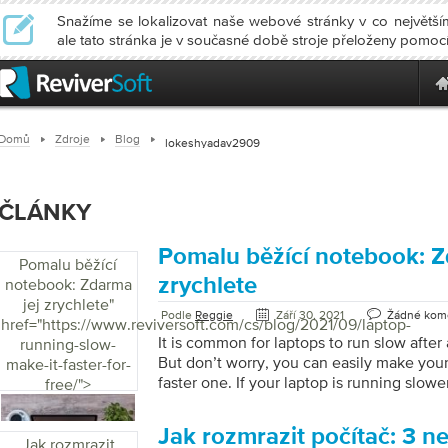
Snažíme se lokalizovat naše webové stránky v co největším
ale tato stránka je v současné době stroje přeloženy pomoc
Domů
Zdroje
Blog
lokeshyadav2909
ČLÁNKY
Pomalu běžící notebook: Z
Pomalu běžící
zrychlete
notebook: Zdarma
jej zrychlete
"
Podle
Reggie
Září 30, 2021
Žádné kom
href="https://www.reviversoft.com/cs/blog/2021/09/laptop-
It is common for laptops to run slow after
running-slow-
But don’t worry, you can easily make your
make-it-faster-for-
faster one. If your laptop is running slowe
free/">
are issues such as low disk space, large fi
virus attack, less RAM, etc. It could be fru
Jak rozmrazit počítač: 3 n
computer that takes longer to load and b
Jak rozmrazit