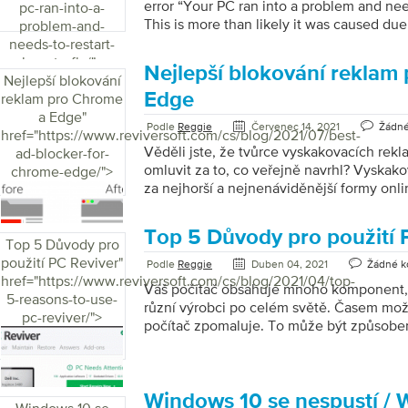
error “Your PC ran into a problem and nee
pc-ran-into-a-
This is more than likely it was caused due
problem-and-
driver issues, corrupted system files, regist
needs-to-restart-
overheating, virus attack, or forceful shu
how-to-fix/">
Nejlepší blokování reklam
that you encounter the blue screen tellin
Nejlepší blokování
into a problem is due to the above issues 
Edge
reklam pro Chrome
we’ll focus on how best to solve the prob
a Edge
"
Podle
Reggie
Červenec 14, 2021
Žádné
solutions work […]
href="https://www.reviversoft.com/cs/blog/2021/07/best-
Věděli jste, že tvůrce vyskakovacích rekl
ad-blocker-for-
omluvit za to, co veřejně navrhl? Vyskako
chrome-edge/">
za nejhorší a nejnenáviděnější formy onli
existovaly. Vyskakovací okna a jiné formy
centrem veřejné nenávisti. Netušil, že ko
Top 5 Důvody pro použití 
použijí jeho kód k tomu, aby každý den na
Top 5 Důvody pro
tolik reklam. Nejenže jsou reklamy otravné
použití PC Reviver
"
Podle
Reggie
Duben 04, 2021
Žádné k
nepotřebná data a také zpomalují naše zař
href="https://www.reviversoft.com/cs/blog/2021/04/top-
Váš počítač obsahuje mnoho komponent, kt
prostě nemůžete uniknout a jedno špatné
5-reasons-to-use-
různí výrobci po celém světě. Časem možná
okamžitě poslat na jejich stránky. Také tyt
pc-reviver/">
počítač zpomaluje. To může být způsob
včetně neuspořádaného registru a hrom
souborů. PC Reviver byl vytvořen, aby vá
tedy nemusíte starat o svůj počítač. Oprav
udržuje váš počítač. Tento nástroj může o
Windows 10 se nespustí / 