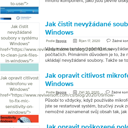
mnoho komponent, jako jsou pevné disky, 
Windows. Zpoždění počítače může nastat
to-use/">
webové kamery a další. Měli byste mít ne
všechny komponenty, včetně operačního s
antivirových programů a interních kompo
udržovat vše aktuální, protože výrobci za
Jak čistit nevyžádané sou
Jak čistit
nejnovější verze každý měsíc. Kontrola za
Windows
nevyžádané
tedy časově náročná, matoucí a nudná . 
soubory v systému
správně nainstalovat nejnovější ovladače.
Podle
Reggie
Říjen 17, 2020
Žádné ko
Windows
"
všechny vaše problémy, aby vám pomohl.
Vždy máme tendenci přehlížet nevyžádan
href="https://www.reviversoft.com/cs/blog/2020/10/how-
počítačích. Primárním důvodem je to, že 
to-clean-junk-files-
ukládají nevyžádané soubory. Takže se t
in-windows/">
Je ale velmi důležité čistit nevyžádané 
Kdykoli stáhnete soubor nebo spustíte pr
Jak opravit citlivost mikro
vytvoří nevyžádané soubory. Do této kat
Jak opravit citlivost
historie procházení, nepoužívaná data, s
Windows
mikrofonu ve
mezipaměti. Ty zabírají místo a mohou ucp
Windows
"
Podle
Reggie
Září 30, 2020
Žádné kom
nevyžádaných souborů z počítače je dob
href="https://www.reviversoft.com/cs/blog/2020/09/how-
místo a zvyšuje výkon počítače. Otázkou vš
Působí to vždycky, když používáte mikro
to-fix-mic-
nevyžádané soubory […]
jste se restartovat systém, bzučivý zvuk z
sensitivity-on-
nemožné zaznamenat svůj obsah tak, jak 
windows/">
budeme vás vést, jak opravit citlivost mik
nejlepších výsledků. Důvody pro problém s
Jak opravit poškozené polo