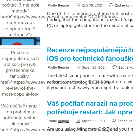
to buy a new one just because the laptop
počítač: 3 nejlepší
Podle
Reggie
Září 06, 2021
Žádné kom
can try […]
metody
"
One of the common problems that most c
href="https://www.reviversoft.com/cs/blog/2021/09/how-
finding that the computer is frozen. It’s
to-unfreeze-a-
PC or laptop gets stuck in the middle of
computer-top-3-
you also face this issue often and need a s
methods/">
Then read on to find out three methods t
computer. Understanding Why Your Comp
knowing how to unfreeze a computer, it’s
Recenze nejpopulárnějších 
Recenze
understand why it happens. Here are so
iOS pro technické fanoušk
nejpopulárnějších
your computer getting […]
aplikací pro iOS
Podle
Reggie
Srpen 26, 2021
Žádné k
pro technické
The latest smartphones come with a wide 
fanoušky
"
will get you started, from navigation to vi
href="https://www.reviversoft.com/cs/blog/2021/08/a-
if you are tech-savvy, you might be looki
review-of-the-
apps in the App Store. As tech-savvy use
most-popular-ios-
expectations from the top iOS app deve
apps-for-tech-
Váš počítač narazil na pro
many iOS apps are created to help users in
Váš počítač narazil
fans/">
dive in to find out about the most popular
potřebuje restart: Jak opra
na problém a
Fluid Navigation Gestures We are starting 
potřebuje restart:
Podle
Reggie
Srpen 19, 2021
Žádné ko
Jak opravit
"
Are you using Windows 10,8,7 and you fin
href="https://www.reviversoft.com/cs/blog/2021/08/your-