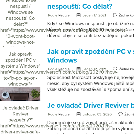
Windows 10 se
počítače. S pomocí PC Reviver můžete sv
nespouští: Co dělat?
nespustí /
do provozu jako nový. Dodává se s celou 
Windows se
Záloha ovladače Správce odinstalace Spr
Podle
Reggie
Leden 17, 2021
Žádné ko
nespouští: Co
Defragmentace […]
Když se Windows nespouští, je obtížné na
dělat?
"
důvod, proč se Windows 10 nespustí. Nee
href="https://www.reviversoft.com/cs/blog/2021/01/windows-
důvod, abyste se cítili beznadějně, poku
10-wont-boot-
10 nespustí. I když se věci pro PC jeví j
windows-not-
vyzkoušet dříve, než bude neopravitelný
booting-what-to-
Jak opravit zpoždění PC v
různé metody, které můžete použít k vyř
Jak opravit
do/">
spuštěním systému Windows 10. Existuje n
Windows
zpoždění PC v
budete moci provádět sami. Zde jsou uve
systému Windows
"
Podle
Reggie
Leden 12, 2021
Žádné k
můžete podniknout, pokud se počítač s
href="https://www.reviversoft.com/cs/blog/2021/01/how-
nespustí. Opravte spuštění systému Win
Společnost Microsoft poskytuje nejnovějš
to-fix-pc-lag-on-
měsíc, aby byl systém Windows ještě lepš
windows/">
však stěžuje na zaostávání a zpomalení 
Mnoho uživatelů čelí problémům s poma
jste si všimli, že váš počítač dříve běžel r
Je ovladač Driver Reviver
pomalý. Zpoždění v počítači nemusí vés
Je ovladač Driver
problému, ale použití pomalého počítačo
Reviver
Podle
Reggie
Listopad 03, 2020
Žádné
nepříjemné a frustrující. Pomalost a zpož
bezpečný?
"
Doporučuje se udržovat počítač v aktuální
způsobeny pouze operačním systémem W
href="https://www.reviversoft.com/cs/blog/2020/11/is-
zabezpečení a dosáhli nejlepšího výkonu.
mnoho dalších důvodů pro zpomalení po
driver-reviver-safe-