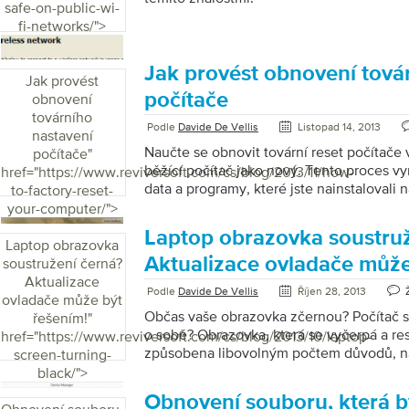
safe-on-public-wi-
fi-networks/">
Jak provést obnovení tová
Jak provést
počítače
obnovení
továrního
Podle
Davide De Vellis
Listopad 14, 2013
nastavení
Naučte se obnovit tovární reset počítač
počítače
"
běžící počítač jako nový. Tento proces v
href="https://www.reviversoft.com/cs/blog/2013/11/how-
data a programy, které jste nainstalovali
to-factory-reset-
přeinstalujte systém Windows tak, aby poč
your-computer/">
ve kterém byl, když jste poprvé otevřeli 
Laptop obrazovka soustruž
lépe, protože nezahrnuje všechny nežád
Laptop obrazovka
crapware – které mohou přicházet s větši
Aktualizace ovladače může
soustružení černá?
Někteří lidé se rozhodnou pravidelně vynu
Aktualizace
Podle
Davide De Vellis
Říjen 28, 2013
se udrželi v běhu ve špičce. Nejčastěji se
ovladače může být
když se vyskytne problém, který nelze […]
Občas vaše obrazovka zčernou? Počítač s
řešením!
"
o sobě? Obrazovka, která se vyčerpá a res
href="https://www.reviversoft.com/cs/blog/2013/10/laptop-
způsobena libovolným počtem důvodů, na
screen-turning-
nejběžnějších řešení je jednoduché, jako
black/">
UPDATE DRIVER Nejjednodušší příčinou 
Obnovení souboru, která 
zobrazení je souvislost s grafickým ovl