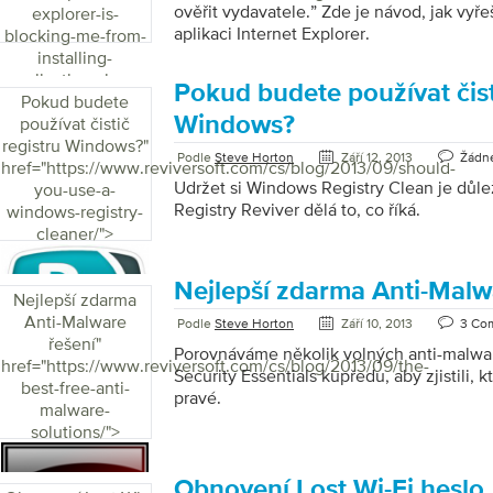
ověřit vydavatele.” Zde je návod, jak vyře
explorer-is-
aplikaci Internet Explorer.
blocking-me-from-
installing-
applications-how-
Pokud budete používat čist
Pokud budete
do-i-fix-it/">
Windows?
používat čistič
registru Windows?
"
Podle
Steve Horton
Září 12, 2013
Žádn
href="https://www.reviversoft.com/cs/blog/2013/09/should-
Udržet si Windows Registry Clean je důle
you-use-a-
Registry Reviver dělá to, co říká.
windows-registry-
cleaner/">
Nejlepší zdarma Anti-Malw
Nejlepší zdarma
Anti-Malware
Podle
Steve Horton
Září 10, 2013
3 Co
řešení
"
Porovnáváme několik volných anti-malwar
href="https://www.reviversoft.com/cs/blog/2013/09/the-
Security Essentials kupředu, aby zjistili, k
best-free-anti-
pravé.
malware-
solutions/">
Obnovení Lost Wi-Fi heslo