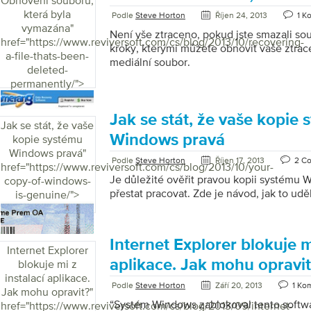
Obnovení souboru,
také jako video). Grafický ovladač je sof
která byla
Podle
Steve Horton
Říjen 24, 2013
1 K
operačnímu systému počítače komunikova
vymazána
"
Není vše ztraceno, pokud jste smazali sou
systémem počítače. Ovladač je obvykle 
href="https://www.reviversoft.com/cs/blog/2013/10/recovering-
kroky, kterými můžete obnovit vaše ztr
grafické karty počítače, nikoli výrobcem
a-file-thats-been-
mediální soubor.
výrobcem operačního systému. Pokud do
deleted-
obrazovce a nedávno jste inovovali […]
permanently/">
Jak se stát, že vaše kopie
Jak se stát, že vaše
Windows pravá
kopie systému
Windows pravá
"
Podle
Steve Horton
Říjen 17, 2013
2 C
href="https://www.reviversoft.com/cs/blog/2013/10/your-
Je důležité ověřit pravou kopii systému
copy-of-windows-
přestat pracovat. Zde je návod, jak to uděl
is-genuine/">
Internet Explorer blokuje mi
Internet Explorer
aplikace. Jak mohu opravit
blokuje mi z
instalací aplikace.
Podle
Steve Horton
Září 20, 2013
1 Ko
Jak mohu opravit?
"
“Systém Windows zablokoval tento softw
href="https://www.reviversoft.com/cs/blog/2013/09/internet-