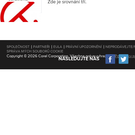
Zde je srovnání tří.
|
|
|
|
SPOLEČNOST
PARTNEŘI
EULA
PRÁVNÍ UPOZORNĚNÍ
NEPRODÁVEJTE/
SPRÁVA MÝCH SOUBORŮ COOKIE
Copyright © 2026 Corel Corporation. Všechna práva vyhrazena.
Podmínky po
NÁSLEDUJTE NÁS