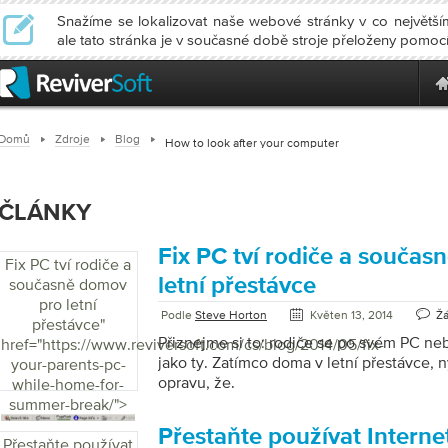
Snažíme se lokalizovat naše webové stránky v co největším
ale tato stránka je v současné době stroje přeloženy pomoc
Domů
Zdroje
Blog
How to look after your computer
ČLÁNKY
Fix PC tví rodiče a souča
Fix PC tví rodiče a
letní přestávce
současně domov
pro letní
Podle
Steve Horton
Květen 13, 2014
Ž
přestávce
"
Přiznejme si to: rodiče se po svém PC ne
href="https://www.reviversoft.com/cs/blog/2014/05/fix-
jako ty. Zatímco doma v letní přestávce, n
your-parents-pc-
opravu, že.
while-home-for-
summer-break/">
Přestaňte používat Internet
Přestaňte používat