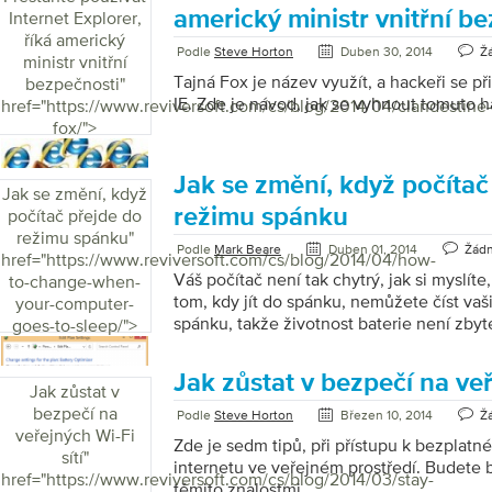
americký ministr vnitřní b
Internet Explorer,
říká americký
Podle
Steve Horton
Duben 30, 2014
Ž
ministr vnitřní
Tajná Fox je název využít, a hackeři se př
bezpečnosti
"
IE. Zde je návod, jak se vyhnout tomuto h
href="https://www.reviversoft.com/cs/blog/2014/04/clandestine-
fox/">
Jak se změní, když počítač
Jak se změní, když
režimu spánku
počítač přejde do
režimu spánku
"
Podle
Mark Beare
Duben 01, 2014
Žád
href="https://www.reviversoft.com/cs/blog/2014/04/how-
Váš počítač není tak chytrý, jak si myslíte
to-change-when-
tom, kdy jít do spánku, nemůžete číst vaš
your-computer-
spánku, takže životnost baterie není zby
goes-to-sleep/">
používat režim spánku vůbec? Režim spán
stavu nízké spotřeby a obnovení spánku s
Jak zůstat v bezpečí na veř
Režim spánku vyčerpá energii baterie, al
Jak zůstat v
něj činí ideální stav, kdy necháte počíta
bezpečí na
Podle
Steve Horton
Březen 10, 2014
Ž
chcete začít používat rychle. (Zde můžete
veřejných Wi-Fi
Zde je sedm tipů, při přístupu k bezplatné
spánkem, režimem hibernace a […]
sítí
"
internetu ve veřejném prostředí. Budete 
href="https://www.reviversoft.com/cs/blog/2014/03/stay-
těmito znalostmi.