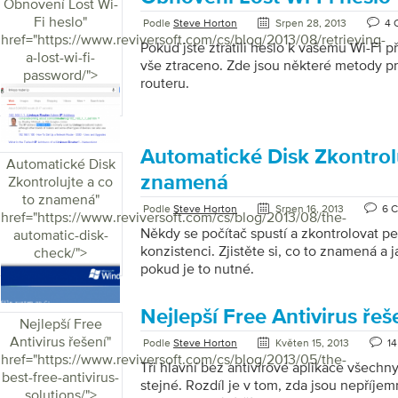
Obnovení Lost Wi-
Fi heslo
"
Podle
Steve Horton
Srpen 28, 2013
4 
href="https://www.reviversoft.com/cs/blog/2013/08/retrieving-
Pokud jste ztratili heslo k vašemu Wi-Fi př
a-lost-wi-fi-
vše ztraceno. Zde jsou některé metody pro
password/">
routeru.
Automatické Disk Zkontrolu
Automatické Disk
znamená
Zkontrolujte a co
to znamená
"
Podle
Steve Horton
Srpen 16, 2013
6 
href="https://www.reviversoft.com/cs/blog/2013/08/the-
Někdy se počítač spustí a zkontrolovat pe
automatic-disk-
konzistenci. Zjistěte si, co to znamená a
check/">
pokud je to nutné.
Nejlepší Free Antivirus řeš
Nejlepší Free
Antivirus řešení
"
Podle
Steve Horton
Květen 15, 2013
1
href="https://www.reviversoft.com/cs/blog/2013/05/the-
Tři hlavní bez antivirové aplikace všechn
best-free-antivirus-
stejné. Rozdíl je v tom, zda jsou nepříje
solutions/">