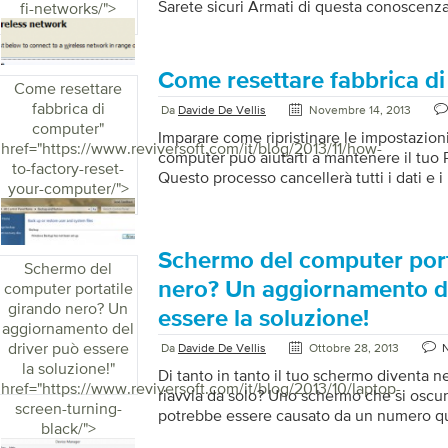
Sarete sicuri Armati di questa conoscenza
fi-networks/">
Come resettare fabbrica d
Come resettare
fabbrica di
Da
Davide De Vellis
Novembre 14, 2013
computer
"
Imparare come ripristinare le impostazioni
href="https://www.reviversoft.com/it/blog/2013/11/how-
computer può aiutarti a mantenere il tu
to-factory-reset-
Questo processo cancellerà tutti i dati e 
your-computer/">
hai installato sul tuo disco rigido e reins
ripristinare il tuo PC allo stato in cui era
scatola (e talvolta anche meglio dato che 
programmi indesiderati – crapware – che 
Schermo del computer port
Schermo del
maggior parte dei nuovi PC). Alcune pers
nero? Un aggiornamento de
computer portatile
reimpostare il PC su base regolare per […]
girando nero? Un
essere la soluzione!
aggiornamento del
driver può essere
Da
Davide De Vellis
Ottobre 28, 2013
la soluzione!
"
Di tanto in tanto il tuo schermo diventa n
href="https://www.reviversoft.com/it/blog/2013/10/laptop-
riavvia da solo? Uno schermo che si oscura
screen-turning-
potrebbe essere causato da un numero qua
black/">
fortunatamente una delle risoluzioni pi