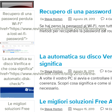
Recupero di una password 
Recupero di una
password perduta
Da
Steve Horton
Agosto 28, 2013
4 C
Wi-Fi
"
Se hai perso la password al Wi-Fi, non tut
href="https://www.reviversoft.com/it/blog/2013/08/retrieving-
metodi per recuperare la password dal rou
a-lost-wi-fi-
password/">
La automatica su disco Ver
La automatica su
significa
disco Verifica e
che cosa significa
"
Da
Steve Horton
Agosto 16, 2013
6 Co
href="https://www.reviversoft.com/it/blog/2013/08/the-
A volte il vostro PC si avvia e controllare i
automatic-disk-
coerenza. Scopri cosa significa e come s
check/">
necessario.
Le migliori soluzioni Free 
Le migliori
soluzioni Free
Da
Steve Horton
Maggio 15, 2013
14 C