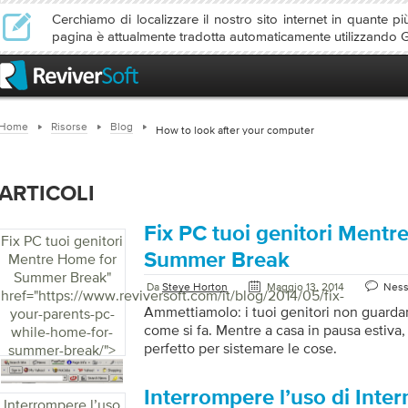
Cerchiamo di localizzare il nostro sito internet in quante più
pagina è attualmente tradotta automaticamente utilizzando 
Home
Risorse
Blog
How to look after your computer
ARTICOLI
Fix PC tuoi genitori Mentr
Fix PC tuoi genitori
Summer Break
Mentre Home for
Summer Break
"
Da
Steve Horton
Maggio 13, 2014
Nes
href="https://www.reviversoft.com/it/blog/2014/05/fix-
Ammettiamolo: i tuoi genitori non guardan
your-parents-pc-
come si fa. Mentre a casa in pausa estiva
while-home-for-
perfetto per sistemare le cose.
summer-break/">
Interrompere l’uso di Inter
Interrompere l’uso