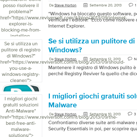
posso risolvere il
Da
Steve Horton
Settembre 20, 2013
1
problema?
"
“Windows ha bloccato questo software, p
href="https://www.reviversoft.com/it/blog/2013/09/internet-
verificare l’editore.” Ecco come risolvere
explorer-is-
Internet Explorer.
blocking-me-from-
installing-
Se si utilizza un pulitore di
applications-how-
Se si utilizza un
do-i-fix-it/">
Windows?
pulitore di registro
di Windows?
"
Da
Steve Horton
Settembre 12, 2013
N
href="https://www.reviversoft.com/it/blog/2013/09/should-
Mantenere il registro di Windows pulito è
you-use-a-
perché Registry Reviver fa quello che dic
windows-registry-
cleaner/">
I migliori giochi gratuiti so
I migliori giochi
Malware
gratuiti soluzioni
Anti-Malware
"
Da
Steve Horton
Settembre 10, 2013
3
href="https://www.reviversoft.com/it/blog/2013/09/the-
Confrontiamo diverse suite anti-malware g
best-free-anti-
Security Essentials in poi, per scoprire qu
malware-
solutions/">