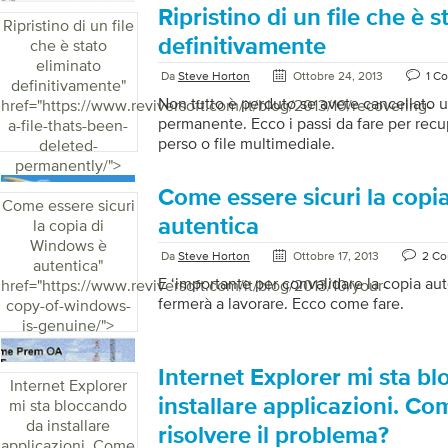
l’aggiornamento di un driver. AGGIOR
Ripristino di un file che è 
Ripristino di un file
causa e la soluzione più semplice per un
definitivamente
che è stato
è correlata al driver grafico del compute
eliminato
video). Un driver grafico è un software c
Da
Steve Horton
Ottobre 24, 2013
1 C
definitivamente
"
operativo di un computer di comunicare co
Non tutto è perduto se avete cancellato u
href="https://www.reviversoft.com/it/blog/2013/10/recovering-
permanente. Ecco i passi da fare per rec
a-file-thats-been-
perso o file multimediale.
deleted-
permanently/">
Come essere sicuri la copi
Come essere sicuri
autentica
la copia di
Windows è
Da
Steve Horton
Ottobre 17, 2013
2 C
autentica
"
E ‘importante per convalidare la copia au
href="https://www.reviversoft.com/it/blog/2013/10/your-
fermerà a lavorare. Ecco come fare.
copy-of-windows-
is-genuine/">
Internet Explorer mi sta b
Internet Explorer
installare applicazioni. C
mi sta bloccando
da installare
risolvere il problema?
applicazioni. Come