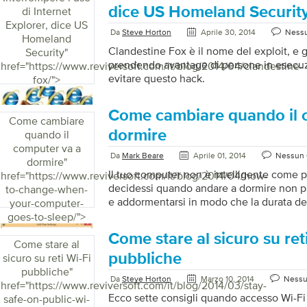
dice US Homeland Securit
di Internet
Explorer, dice US
Da
Steve Horton
Aprile 30, 2014
Ness
Homeland
Clandestine Fox è il nome del exploit, e 
Security
"
prendendo avantage di persone in esecu
href="https://www.reviversoft.com/it/blog/2014/04/clandestine-
evitare questo hack.
fox/">
Come cambiare quando il 
Come cambiare
dormire
quando il
computer va a
Da
Mark Beare
Aprile 01, 2014
Nessun
dormire
"
Il tuo computer non è intelligente come p
href="https://www.reviversoft.com/it/blog/2014/04/how-
decidessi quando andare a dormire non p
to-change-when-
e addormentarsi in modo che la durata de
your-computer-
sprecata. Allora perché dovresti usare la 
goes-to-sleep/">
modalità di sospensione mette il tuo PC i
Come stare al sicuro su ret
potenza, e riprendere dal sonno avviene 
Come stare al
modalità Sleep attinge la carica della bat
pubbliche
sicuro su reti Wi-Fi
lentamente, il che lo rende lo stato ideale
pubbliche
"
Da
Steve Horton
Marzo 10, 2014
Ness
in uso se si […]
href="https://www.reviversoft.com/it/blog/2014/03/stay-
Ecco sette consigli quando accesso Wi-Fi
safe-on-public-wi-