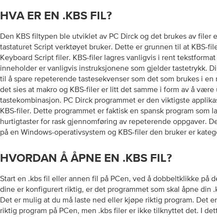
HVA ER EN .KBS FIL?
Den KBS filtypen ble utviklet av PC Dirck og det brukes av filer e
tastaturet Script verktøyet bruker. Dette er grunnen til at KBS-fil
Keyboard Script filer. KBS-filer lagres vanligvis i rent tekstform
inneholder er vanligvis instruksjonene som gjelder tastetrykk. D
til å spare repeterende tastesekvenser som det som brukes i en 
det sies at makro og KBS-filer er litt det samme i form av å være 
tastekombinasjon. PC Dirck programmet er den viktigste applik
KBS-filer. Dette programmet er faktisk en spansk program som l
hurtigtaster for rask gjennomføring av repeterende oppgaver. D
på en Windows-operativsystem og KBS-filer den bruker er kategor
HVORDAN Å ÅPNE EN .KBS FIL?
Start en .kbs fil eller annen fil på PCen, ved å dobbeltklikke på 
dine er konfigurert riktig, er det programmet som skal åpne din .k
Det er mulig at du må laste ned eller kjøpe riktig program. Det e
riktig program på PCen, men .kbs filer er ikke tilknyttet det. I dett