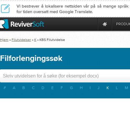
Vi bestrever å lokalisere nettsiden vår på så mange språ
for tiden oversatt med Google Translate.
PRODU
Hjem
»
Filutvidelser
»
K
»
KBS
Filutvidelse
Filforlengingssøk
#
A
B
C
D
E
F
G
H
I
J
K
L
M