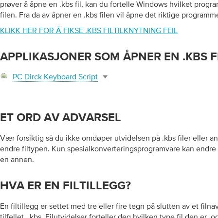
prøver å åpne en .kbs fil, kan du fortelle Windows hvilket progra
filen. Fra da av åpner en .kbs filen vil åpne det riktige programm
KLIKK HER FOR Å FIKSE .KBS FILTILKNYTNING FEIL
APPLIKASJONER SOM ÅPNER EN .KBS F
PC Dirck Keyboard Script
ET ORD AV ADVARSEL
Vær forsiktig så du ikke omdøper utvidelsen på .kbs filer eller and
endre filtypen. Kun spesialkonverteringsprogramvare kan endre en 
en annen.
HVA ER EN FILTILLEGG?
En filtillegg er settet med tre eller fire tegn på slutten av et filna
tilfellet, .kbs. Filutvidelser forteller deg hvilken type fil den er,