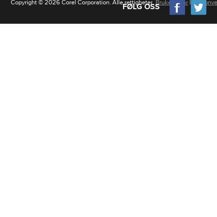
Copyright © 2026 Corel Corporation. Alle rettigheter.
Brukervilkår
|
Personve
FØLG OSS