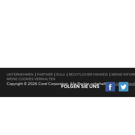
|
|
|
|
UNTERNEHMEN
PARTNER
EULA
RECHTLICHER HINWEIS
MEINE INFOR
MEINE COOKIES VERWALTEN
Copyright © 2026 Corel Corporation. Alle Rechte vorbehalten.
Nutzungsbed
FOLGEN SIE UNS