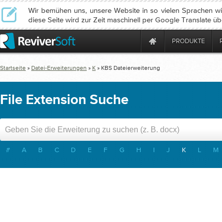
Wir bemühen uns, unsere Website in so vielen Sprachen wie
diese Seite wird zur Zeit maschinell per Google Translate üb
PRODUKTE
Startseite
»
Datei-Erweiterungen
»
K
»
KBS
Dateierweiterung
File Extension Suche
#
A
B
C
D
E
F
G
H
I
J
K
L
M