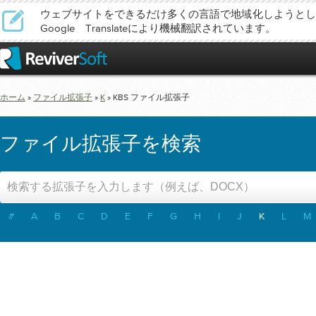
ウェブサイトをできるだけ多くの言語で地域化しようとし
Google Translateにより機械翻訳されています。
ホーム
»
ファイル拡張子
»
K
»
KBS
ファイル拡張子
ファイル拡張子を検索
#
A
B
C
D
E
F
G
H
I
J
K
L
M