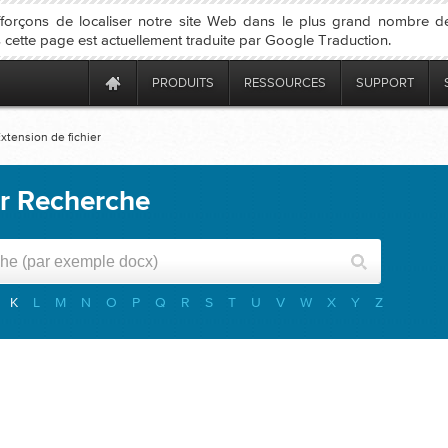
forçons de localiser notre site Web dans le plus grand nombre d
 cette page est actuellement traduite par Google Traduction.
PRODUITS
RESSOURCES
SUPPORT
xtension de fichier
er Recherche
K
L
M
N
O
P
Q
R
S
T
U
V
W
X
Y
Z