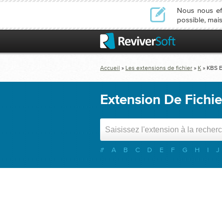
Nous nous ef
possible, mais
Accueil
»
Les extensions de fichier
»
K
»
KBS
E
Extension De Fichi
#
A
B
C
D
E
F
G
H
I
J