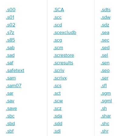
.s00
.SCA
.sdts
.s01
.scc
.sdw
.s02
.scd
.sdz
.s7z
.scexcludb
.sea
.s85
.scg
.sec
.sab
.scm
.sed
.sad
.screstore
.sel
.saf
.scresults
.sen
.safetext
.scriv
.seo
.sam
.scrivx
.ser
.sam07
.scs
.sfl
.sar
.sct
.sgm
.sav
.scw
.sgml
.save
.scz
.sh
.sbc
.sda
.shar
.sbd
.sdd
.shc
.sbf
.sdi
.shr