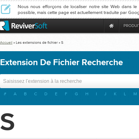
Nous nous efforçons de localiser notre site Web dans l
possible, mais cette page est actuellement traduite par Goog
PRODUI
Accueil
» Les extensions de fichier » S
Extension De Fichier Recherche
#
A
B
C
D
E
F
G
H
I
J
K
L
M
S