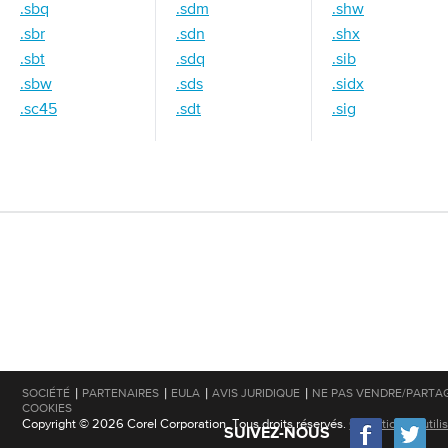
.sbq
.sdm
.shw
.sbr
.sdn
.shx
.sbt
.sdq
.sib
.sbw
.sds
.sidx
.sc45
.sdt
.sig
|
|
|
|
SOCIÉTÉ
PARTENAIRES
EULA
AVIS JURIDIQUE
NE PAS VENDRE/PARTA
COOKIES
Copyright © 2026 Corel Corporation. Tous droits réservés.
Conditions d'utili
SUIVEZ-NOUS