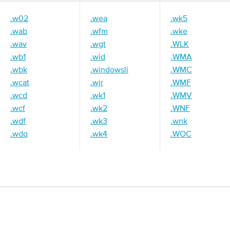
.w02
.wea
.wk5
.wab
.wfm
.wke
.wav
.wgt
.WLK
.wb1
.wid
.WMA
.wbk
.windowsli
.WMC
.wcat
.wjr
.WMF
.wcd
.wk1
.WMV
.wcf
.wk2
.WNF
.wdf
.wk3
.wnk
.wdq
.wk4
.WOC