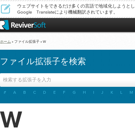
ウェブサイトをできるだけ多くの言語で地域化しようとし
Google Translateにより機械翻訳されています。
ホーム
» ファイル拡張子 » W
ファイル拡張子を検索
#
A
B
C
D
E
F
G
H
I
J
K
L
M
W