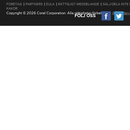
|
|
|
|
FÖRETAG
PARTNERS
EULA
RÄTTSLIGT MEDDELANDE
SÄLJ/DELA INTE
KAKOR
Copyright © 2026 Corel Corporation. Alla rättigheter förbehållna.
Användarvi
FÖLJ OSS