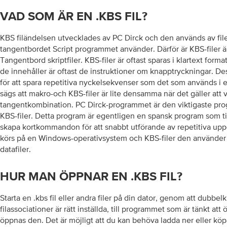
VAD SOM ÄR EN .KBS FIL?
KBS filändelsen utvecklades av PC Dirck och den används av filer
tangentbordet Script programmet använder. Därför är KBS-filer är
Tangentbord skriptfiler. KBS-filer är oftast sparas i klartext form
de innehåller är oftast de instruktioner om knapptryckningar. De
för att spara repetitiva nyckelsekvenser som det som används i e
sägs att makro-och KBS-filer är lite densamma när det gäller att v
tangentkombination. PC Dirck-programmet är den viktigaste p
KBS-filer. Detta program är egentligen en spansk program som ti
skapa kortkommandon för att snabbt utförande av repetitiva upp
körs på en Windows-operativsystem och KBS-filer den använder
datafiler.
HUR MAN ÖPPNAR EN .KBS FIL?
Starta en .kbs fil eller andra filer på din dator, genom att dubbe
filassociationer är rätt inställda, till programmet som är tänkt att 
öppnas den. Det är möjligt att du kan behöva ladda ner eller köp