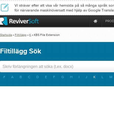
Vi strävar efter att visa vår hemsida på så många språk so
för närvarande maskinöversatt med hjälp av Google Transla
PROD
Startsida
»
Filtillägg
»
K
»
KBS
File Extension
Filtillägg Sök
#
A
B
C
D
E
F
G
H
I
J
K
L
M