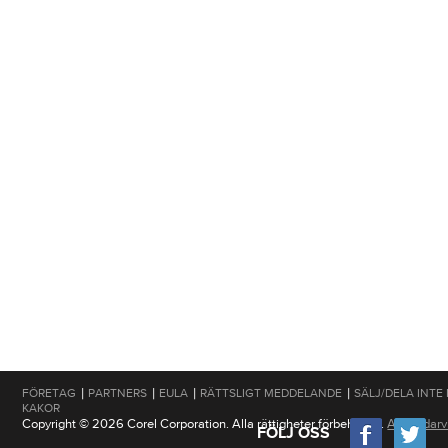
|
|
|
|
FÖRETAG
PARTNERS
EULA
RÄTTSLIGT MEDDELANDE
SÄLJ/DELA INTE
KAKOR
Copyright © 2026 Corel Corporation. Alla rättigheter förbehållna.
Användarvi
FÖLJ OSS