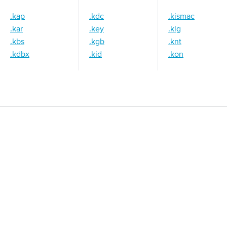
.kap
.kdc
.kismac
.kar
.key
.klg
.kbs
.kgb
.knt
.kdbx
.kid
.kon