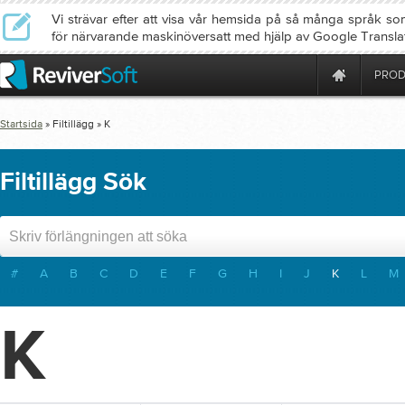
Vi strävar efter att visa vår hemsida på så många språk so
för närvarande maskinöversatt med hjälp av Google Transla
PROD
Startsida
» Filtillägg » K
Filtillägg Sök
#
A
B
C
D
E
F
G
H
I
J
K
L
M
K