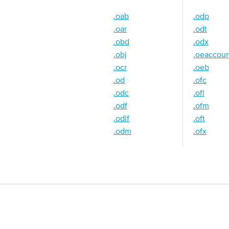
.oab
.odp
.oar
.odt
.obd
.odx
.obj
.oeaccou
.ocr
.oeb
.od
.ofc
.odc
.ofl
.odf
.ofm
.odif
.oft
.odm
.ofx