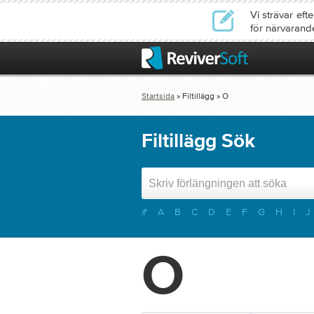
Vi strävar ef
för närvarand
Startsida
» Filtillägg » O
Filtillägg Sök
#
A
B
C
D
E
F
G
H
I
J
O