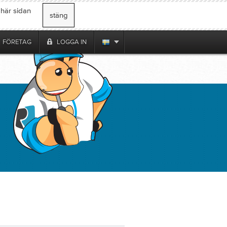
 här sidan
stäng
FÖRETAG
LOGGA IN