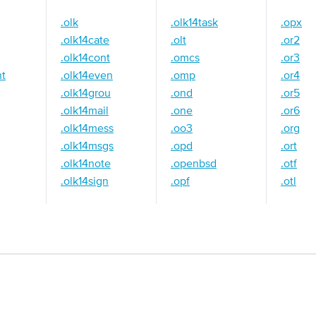
.olk
.olk14task
.opx
.olk14cate
.olt
.or2
.olk14cont
.omcs
.or3
nt
.olk14even
.omp
.or4
.olk14grou
.ond
.or5
.olk14mail
.one
.or6
.olk14mess
.oo3
.org
.olk14msgs
.opd
.ort
.olk14note
.openbsd
.otf
.olk14sign
.opf
.otl