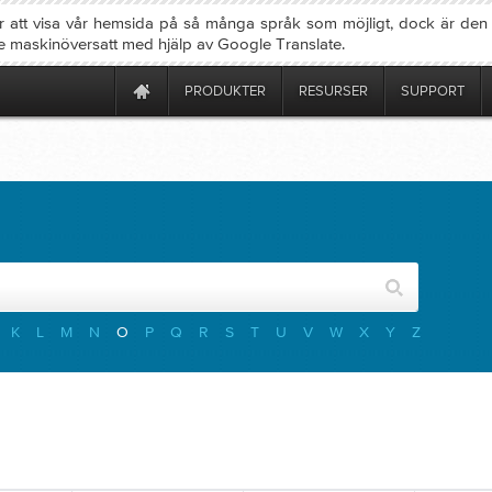
ter att visa vår hemsida på så många språk som möjligt, dock är den
e maskinöversatt med hjälp av Google Translate.
PRODUKTER
RESURSER
SUPPORT
K
L
M
N
O
P
Q
R
S
T
U
V
W
X
Y
Z