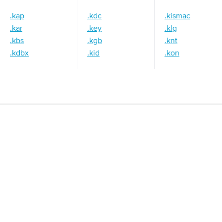
.kap
.kdc
.kismac
.kar
.key
.klg
.kbs
.kgb
.knt
.kdbx
.kid
.kon