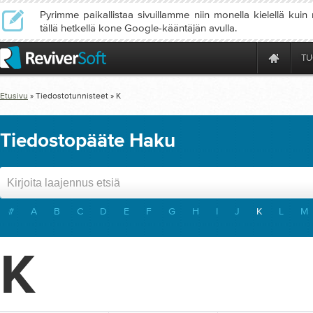
Pyrimme paikallistaa sivuillamme niin monella kielellä kuin
tällä hetkellä kone Google-kääntäjän avulla.
TU
Etusivu
» Tiedostotunnisteet » K
Tiedostopääte Haku
#
A
B
C
D
E
F
G
H
I
J
K
L
M
K