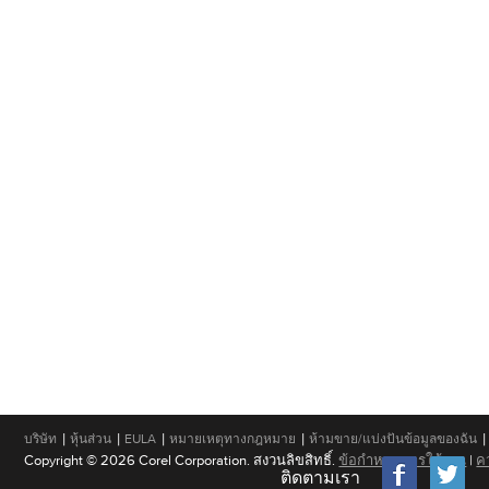
|
|
|
|
|
บริษัท
หุ้นส่วน
EULA
หมายเหตุทางกฎหมาย
ห้ามขาย/แบ่งปันข้อมูลของฉัน
Copyright © 2026 Corel Corporation. สงวนลิขสิทธิ์.
ข้อกำหนดการใช้งาน
|
ค
ติดตามเรา