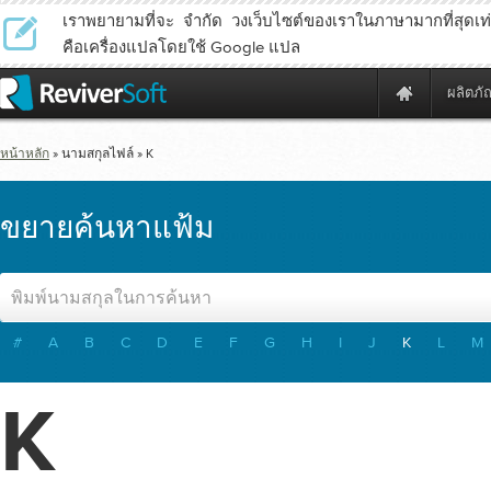
เราพยายามที่จะ จำกัด วงเว็บไซต์ของเราในภาษามากที่สุดเท่าท
คือเครื่องแปลโดยใช้ Google แปล
ผลิตภั
หน้าหลัก
» นามสกุลไฟล์ » K
ขยายค้นหาแฟ้ม
#
A
B
C
D
E
F
G
H
I
J
K
L
M
K