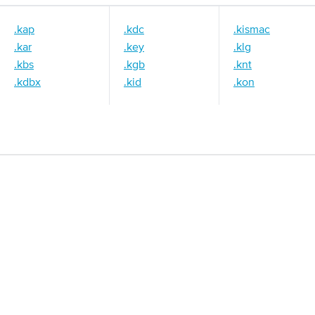
.kap
.kdc
.kismac
.kar
.key
.klg
.kbs
.kgb
.knt
.kdbx
.kid
.kon