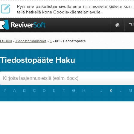
Pyrimme paikallistaa sivuillamme niin monella kielellä kuin
tällä hetkellä kone Google-kääntäjän avulla.
TU
Etusivu
»
Tiedostotunnisteet
»
K
»
KBS
Tiedostopääte
Tiedostopääte Haku
#
A
B
C
D
E
F
G
H
I
J
K
L
M