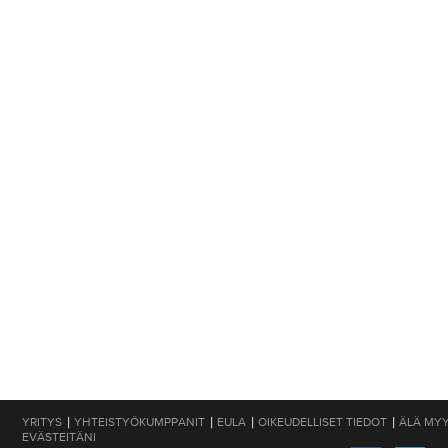
|
|
|
|
YRITYS
YHTEISTYÖKUMPPANIT
EULA
OIKEUDELLISET TIEDOT
ÄLÄ MYY
EVÄSTEITÄNI