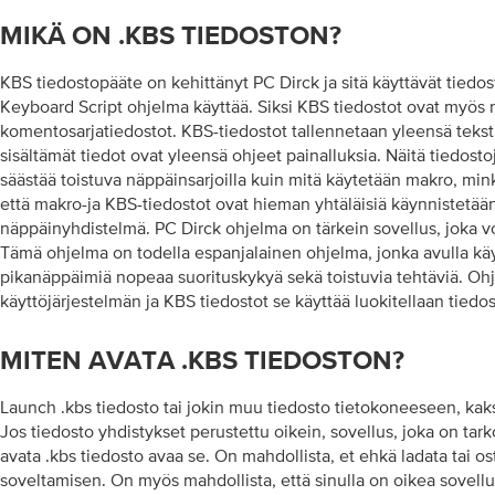
MIKÄ ON .KBS TIEDOSTON?
KBS tiedostopääte on kehittänyt PC Dirck ja sitä käyttävät tiedosto
Keyboard Script ohjelma käyttää. Siksi KBS tiedostot ovat myös
komentosarjatiedostot. KBS-tiedostot tallennetaan yleensä teks
sisältämät tiedot ovat yleensä ohjeet painalluksia. Näitä tiedost
säästää toistuva näppäinsarjoilla kuin mitä käytetään makro, min
että makro-ja KBS-tiedostot ovat hieman yhtäläisiä käynnistetään
näppäinyhdistelmä. PC Dirck ohjelma on tärkein sovellus, joka vo
Tämä ohjelma on todella espanjalainen ohjelma, jonka avulla käy
pikanäppäimiä nopeaa suorituskykyä sekä toistuvia tehtäviä. Oh
käyttöjärjestelmän ja KBS tiedostot se käyttää luokitellaan tiedos
MITEN AVATA .KBS TIEDOSTON?
Launch .kbs tiedosto tai jokin muu tiedosto tietokoneeseen, kaks
Jos tiedosto yhdistykset perustettu oikein, sovellus, joka on tark
avata .kbs tiedosto avaa se. On mahdollista, et ehkä ladata tai o
soveltamisen. On myös mahdollista, että sinulla on oikea sovell