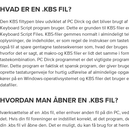
HVAD ER EN .KBS FIL?
Den KBS filtypen blev udviklet af PC Dirck og det bliver brugt af fi
Keyboard Script program bruger. Dette er grunden til KBS filer e
Keyboard Script Files. KBS-filer gemmes normalt i almindeligt t
oplysninger, de indeholder, er som regel de instrukser om tastetr
også til at spare gentagne tastesekvenser som, hvad der bruges i
hvorfor det er sagt, at makro-og KBS filer er lidt det samme i form
tastekombination. PC Dirck programmet er det vigtigste progra
filer. Dette program er faktisk et spansk program, der giver brug
oprette tastaturgenveje for hurtig udførelse af almindelige opg
kører på en Windows-operativsystemet og KBS filer det bruger e
datafiler.
HVORDAN MAN ÅBNER EN .KBS FIL?
Iværksættelse af en .kbs fil, eller enhver anden fil på din PC, ve
det. Hvis din fil foreninger er indstillet korrekt, at det program,
din .kbs fil vil åbne den. Det er muligt, du kan få brug for at hen