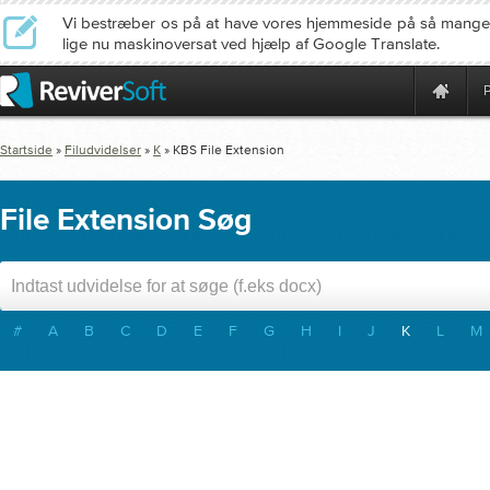
Vi bestræber os på at have vores hjemmeside på så mange
lige nu maskinoversat ved hjælp af Google Translate.
Startside
»
Filudvidelser
»
K
»
KBS
File Extension
File Extension Søg
#
A
B
C
D
E
F
G
H
I
J
K
L
M