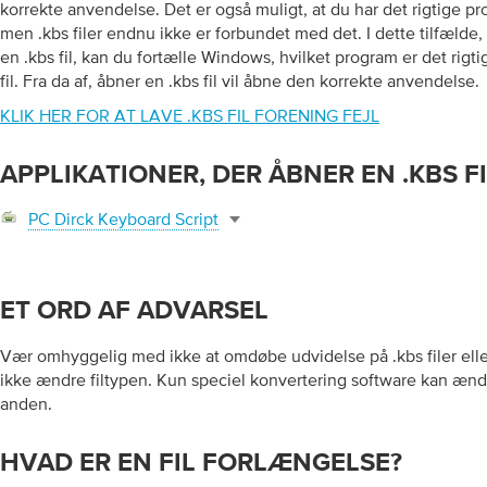
korrekte anvendelse. Det er også muligt, at du har det rigtige pr
men .kbs filer endnu ikke er forbundet med det. I dette tilfælde,
en .kbs fil, kan du fortælle Windows, hvilket program er det rig
fil. Fra da af, åbner en .kbs fil vil åbne den korrekte anvendelse.
KLIK HER FOR AT LAVE .KBS FIL FORENING FEJL
APPLIKATIONER, DER ÅBNER EN .KBS F
PC Dirck Keyboard Script
ET ORD AF ADVARSEL
Vær omhyggelig med ikke at omdøbe udvidelse på .kbs filer eller 
ikke ændre filtypen. Kun speciel konvertering software kan ændre e
anden.
HVAD ER EN FIL FORLÆNGELSE?