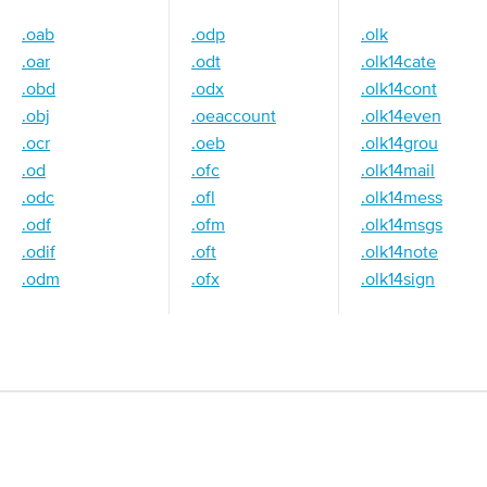
.oab
.odp
.olk
.oar
.odt
.olk14cate
.obd
.odx
.olk14cont
.obj
.oeaccount
.olk14even
.ocr
.oeb
.olk14grou
.od
.ofc
.olk14mail
.odc
.ofl
.olk14mess
.odf
.ofm
.olk14msgs
.odif
.oft
.olk14note
.odm
.ofx
.olk14sign