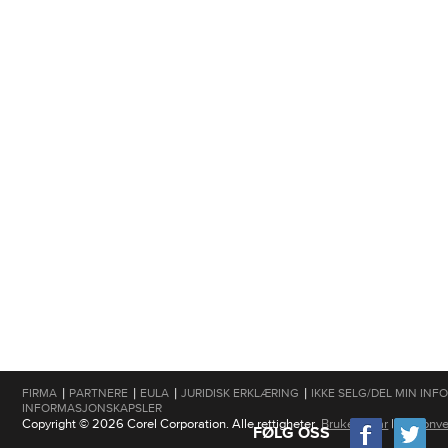
|
|
|
|
FIRMA
PARTNERE
EULA
JURIDISK ERKLÆRING
IKKE SELG/DEL MIN IN
INFORMASJONSKAPSLER
Copyright © 2026 Corel Corporation. Alle rettigheter.
Brukervilkår
|
Personve
FØLG OSS