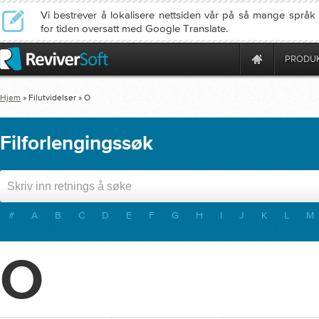
Vi bestrever å lokalisere nettsiden vår på så mange språ
for tiden oversatt med Google Translate.
PRODU
Hjem
» Filutvidelser » O
Filforlengingssøk
#
A
B
C
D
E
F
G
H
I
J
K
L
M
O