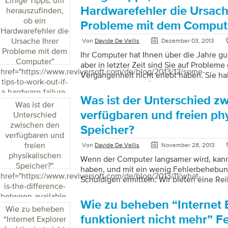
Einige Tipps, um
Anwendung, die den Prozess der Übertr
Hardwarefehler die Ursach
herauszufinden,
zwischen Computern ein wenig weniger s
ob ein
Probleme mit dem Comput
ziemlich einfach) für alle gemacht hat. Was
Hardwarefehler die
Daten auch über verschiedene Windows-
Ursache Ihrer
Von
Davide De Vellis
Dezember 03, 2013
können, zB […]
Probleme mit dem
Ihr Computer hat Ihnen über die Jahre gut
Computer
"
aber in letzter Zeit sind Sie auf Probleme
href="https://www.reviversoft.com/de/blog/2013/12/some-
Vergangenheit nicht erlebt haben. Sie h
tips-to-work-out-if-
bemerkenswerten Änderungen an Ihrem
a-hardware-failure-
und Sie sind daher ein wenig verwirrt da
Was ist der Unterschied z
is-causing-your-
Was ist der
verursacht. Klingt bekannt? Sie fangen an
computer-
verfügbaren und freien ph
Unterschied
sehen, Ihre Festplatte macht ein schreckl
problems/">
zwischen den
Computer piepst Sie an, wenn Sie ihn eins
Speicher?
verfügbaren und
es so einfach wie ein Treiber oder ein So
freien
vielleicht gibt es einen Hardwarefehler. [
Von
Davide De Vellis
November 28, 2013
physikalischen
Wenn der Computer langsamer wird, kan
Speicher?
"
haben, und mit ein wenig Fehlerbehebun
href="https://www.reviversoft.com/de/blog/2013/11/what-
Schuldigen ermitteln. Wir bieten eine Re
is-the-difference-
Ressourcen im ReviverSoft Blog an, wenn 
between-available-
möchten, und wir haben auch eine Reihe
Wie zu beheben “Internet 
and-free-physical-
Wie zu beheben
unserer Website, die einen großen Teil de
memory/">
funktioniert nicht mehr” 
“Internet Explorer
erledigen. Wenn Sie diesen Problemlösu