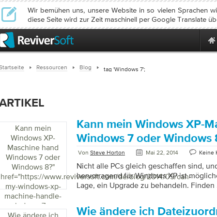
Wir bemühen uns, unsere Website in so vielen Sprachen wie
diese Seite wird zur Zeit maschinell per Google Translate üb
Startseite
Ressourcen
Blog
tag 'Windows 7';
ARTIKEL
Kann mein Windows XP-M
Kann mein
Windows 7 oder Windows 
Windows XP-
Maschine hand
Von
Steve Horton
Mai 22, 2014
Keine
Windows 7 oder
Nicht alle PCs gleich geschaffen sind, und
Windows 8?
"
hervorragend für Windows XP ist mögliche
href="https://www.reviversoft.com/de/blog/2014/05/can-
Lage, ein Upgrade zu behandeln. Finden 
my-windows-xp-
aktualisieren können.
machine-handle-
windows-7-or-
Wie ändere ich Dateizuor
Wie ändere ich
windows-8/">