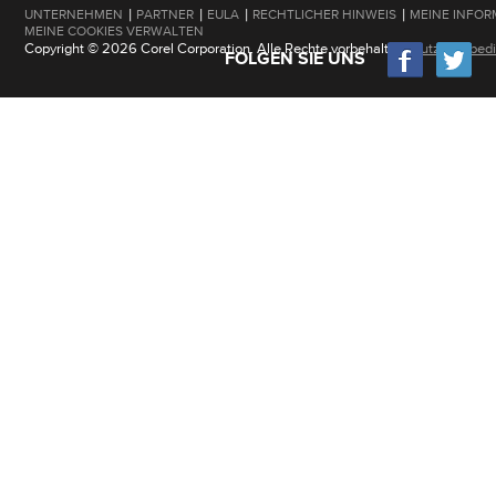
|
|
|
|
UNTERNEHMEN
PARTNER
EULA
RECHTLICHER HINWEIS
MEINE INFOR
MEINE COOKIES VERWALTEN
Copyright © 2026 Corel Corporation. Alle Rechte vorbehalten.
Nutzungsbed
FOLGEN SIE UNS