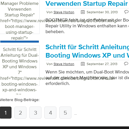
müssen Sie möglicherweise ein Paar Lös
Verwenden Startup Repair
Manager Probleme
zu beheben. Ihr erster Schritt sollte sein,
Verwenden
Ihres Computers zu aktualisieren. Wenn S
Von
Steve Horton
September 30, 2013
Startup Repair
"
Sicherheitssoftware installiert haben, emp
BOOTMGR fehlt, ist ein Fehler mit der Bo
href="https://www.reviversoft.com/de/blog/2013/09/fixing-
sofort zu installieren. Der […]
Repair Utility in Windows enthalten kann
boot-manager-
beheben.
using-startup-
repair/">
Schritt für Schritt Anleitun
Schritt für Schritt
Booting Windows XP und 
Anleitung für Dual-
Booting Windows
Von
Steve Horton
September 27, 2013
XP und Windows
Wenn Sie möchten, um Dual-Boot Windo
7
"
auf der gleichen Maschine wie, hier ist di
href="https://www.reviversoft.com/de/blog/2013/09/dual-
erforderlich.
booting-windows-
xp-and-windows-
7/">
Weitere Blog-Beiträge:
1
2
3
4
5
...