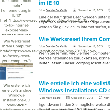
funktioniert nicht
durcharbeiten, können Sie feststellen, ob
im IE 10
mehr”
einer gewissen Wartung und Optimierung
Fehlermeldung im
kostengünstigen Upgrade auskommen oder 
Von
Davide De Vellis
November 18, 2013
IE 10
"
ganz […]
Eine der häufigsten Beschwerden unter B
href="https://www.reviversoft.com/de/blog/2013/11/how-
Explorer Version 10 ist der ständige Abstu
to-fix-internet-
werden Sie glücklich im Internet surfen,
explorer-has-
Sie eine Nachricht erhalten, die besagt: “
stopped-working-
funktioniert nicht mehr und muss gesch
Wie Werksreset Ihrem Co
error-in-ie-10/">
Wie Werksreset
Ihnen dieses Szenario allzu vertraut ersch
Ihrem Computer
"
einige Tipps und Tricks, die Ihnen bei de
Von
Davide De Vellis
November 14, 2013
href="https://www.reviversoft.com/de/blog/2013/11/how-
Problems helfen können. Der Hauptgrund
Wenn Sie lernen, wie Sie Ihren Computer
to-factory-reset-
Explorer (IE) auf Probleme stößt, ist die 
Werkseinstellungen zurücksetzen, könne
your-computer/">
Symbolleisten, Erweiterungen, Junkware
laufen lassen. Dieser Vorgang löscht al
Manchmal können diese Programme durc
Programme, die Sie auf Ihrer Festplatte in
installieren Windows neu, um Ihren PC i
zurückzusetzen, in dem er sich zum erst
manchmal sogar besser, da er nicht alle
Wie erstelle ich eine volls
Wie erstelle ich
Programme enthält) – crapware – das kan
Windows-Installations-CD 
eine vollständige
neuen PCs kommen. Manche Leute entsche
Windows-
PC regelmäßig neu einzustellen, damit e
Von
Mark Beare
Oktober 31, 2013
Kein
Installations-CD
Irgendwann finden Sie möglicherweise die
oder-Stick?
"
Betriebssystems Ihres Windows-Computer
href="https://www.reviversoft.com/de/blog/2013/10/how-