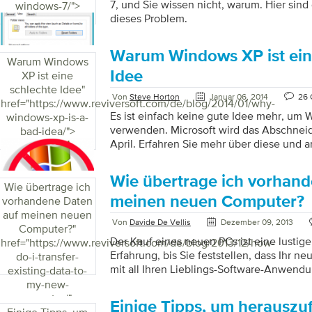
7, und Sie wissen nicht, warum. Hier sind
windows-7/">
dieses Problem.
Warum Windows XP ist ein
Warum Windows
Idee
XP ist eine
schlechte Idee
"
Von
Steve Horton
Januar 06, 2014
26
href="https://www.reviversoft.com/de/blog/2014/01/why-
Es ist einfach keine gute Idee mehr, um
windows-xp-is-a-
verwenden. Microsoft wird das Abschnei
bad-idea/">
April. Erfahren Sie mehr über diese und 
Wie übertrage ich vorhand
Wie übertrage ich
meinen neuen Computer?
vorhandene Daten
auf meinen neuen
Von
Davide De Vellis
Dezember 09, 2013
Computer?
"
Der Kauf eines neuen PCs ist eine lustig
href="https://www.reviversoft.com/de/blog/2013/12/how-
Erfahrung, bis Sie feststellen, dass Ihr ne
do-i-transfer-
mit all Ihren Lieblings-Software-Anwen
existing-data-to-
Menge an persönlichen Daten wie Dokum
my-new-
und Filmen ausgestattet ist alles perfekt 
computer/">
Einige Tipps, um herauszuf
deinem alten Computer. Microsoft hat ein