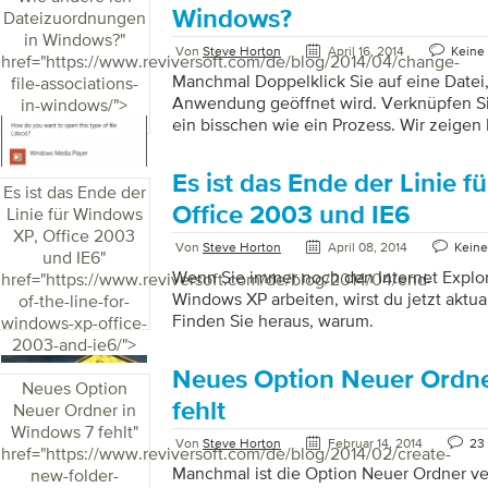
Windows?
Dateizuordnungen
in Windows?
"
Von
Steve Horton
April 16, 2014
Keine
href="https://www.reviversoft.com/de/blog/2014/04/change-
Manchmal Doppelklick Sie auf eine Datei,
file-associations-
Anwendung geöffnet wird. Verknüpfen Sie 
in-windows/">
ein bisschen wie ein Prozess. Wir zeigen 
Es ist das Ende der Linie 
Es ist das Ende der
Office 2003 und IE6
Linie für Windows
XP, Office 2003
Von
Steve Horton
April 08, 2014
Kein
und IE6
"
Wenn Sie immer noch den Internet Explor
href="https://www.reviversoft.com/de/blog/2014/04/end-
Windows XP arbeiten, wirst du jetzt aktua
of-the-line-for-
Finden Sie heraus, warum.
windows-xp-office-
2003-and-ie6/">
Neues Option Neuer Ordne
Neues Option
fehlt
Neuer Ordner in
Windows 7 fehlt
"
Von
Steve Horton
Februar 14, 2014
23
href="https://www.reviversoft.com/de/blog/2014/02/create-
Manchmal ist die Option Neuer Ordner v
new-folder-