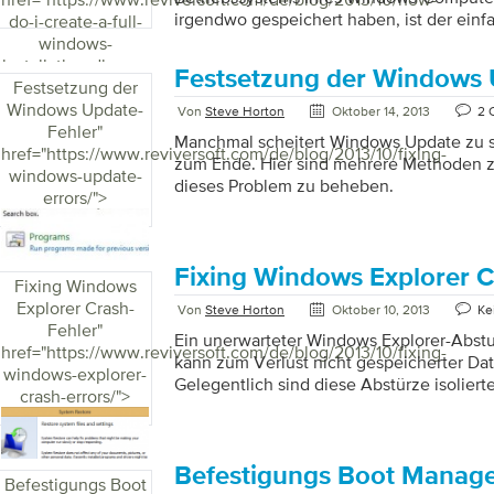
irgendwo gespeichert haben, ist der ein
do-i-create-a-full-
Installations-CD zu erhalten, direkt bei M
windows-
Hersteller oder einem anderen Händler (od
installation-disc-or-
Festsetzung der Windows 
verkauft, zu bestellen, da diese die CD 
Festsetzung der
thumbdrive/">
dir. Dies bedeutet jedoch nicht, dass Sie
Windows Update-
Von
Steve Horton
Oktober 14, 2013
2 
können. Es ist ziemlich einfach, Sie brau
Fehler
"
Manchmal scheitert Windows Update zu st
(eine ISO-Datei ist ein vollständiges Bild 
href="https://www.reviversoft.com/de/blog/2013/10/fixing-
zum Ende. Hier sind mehrere Methoden 
Software, das international für die Erstel
windows-update-
dieses Problem zu beheben.
Version der […]
errors/">
Fixing Windows Explorer C
Fixing Windows
Explorer Crash-
Von
Steve Horton
Oktober 10, 2013
Ke
Fehler
"
Ein unerwarteter Windows Explorer-Abstur
href="https://www.reviversoft.com/de/blog/2013/10/fixing-
kann zum Verlust nicht gespeicherter Da
windows-explorer-
Gelegentlich sind diese Abstürze isoliert
crash-errors/">
möglichen Ursachen. Wenn Windows Expl
abstürzt, liegt möglicherweise ein schw
mit Ihrem PC vor. Aktualisieren Sie Ihre S
solcher Fehler kann viele mögliche Ursa
Befestigungs Boot Manag
Befestigungs Boot