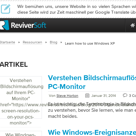
Wir bemühen uns, unsere Website in so vielen Sprachen wie
diese Seite wird zur Zeit maschinell per Google Translate üb
Startseite
Ressourcen
Blog
Learn how to use Windows XP
ARTIKEL
Verstehen Bildschirmauflö
Verstehen
PC-Monitor
Bildschirmauflösung
auf Ihrem PC-
Von
Steve Horton
Januar 31, 2014
3 C
Monitor
"
Es ist wichtig, die Terminologie in Bildsc
href="https://www.reviversoft.com/de/blog/2014/01/understandi
zu verstehen, bevor Sie lernen, wie man e
screen-resolution-
macht beides.
on-your-pcs-
monitor/">
Wie Windows-Ereignisanze
Wie Windows-