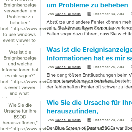
um Probleme zu beheben
Ereignisanzeige
verwenden, um
Von
Davide De Vellis
Dezember 30, 2013
Probleme zu
Abstürze und andere Fehler können mehr 
beheben
"
sein. Sie können Ihren Computer verlang
href="https://www.reviversoft.com/de/blog/2013/12/how-
Fällen sogar dazu führen, dass Sie wicht
to-use-windows-
verlieren. Es gibt einige nützliche Tools 
event-viewer-to-
helfen können, diese Fehler zu diagnosti
troubleshoot-
Was ist die Ereignisanzei
korrigieren, damit Sie Ihre Aktivitäten in 
problems/">
Was ist die
können. Die Ereignisanzeige ist eines de
Informationen hat es mir 
Ereignisanzeige
Diagnosewerkzeuge von Windows. Der V
und welche
Von
Davide De Vellis
Dezember 24, 2013
welche Fehler aufgetreten sind und Ihne
Informationen hat
warum sie aufgetreten sind. Es zeigt auc
Eine der größten Enttäuschungen beim V
es mir sagen?
"
Dringlichkeit an, von niedrig […]
Computerprobleme zu beheben, besteht d
href="https://www.reviversoft.com/de/blog/2013/12/what-
der fehlerhaften Fehler oft schwer zu ident
is-event-viewer-
Computerfehlfunktionen und -fehler sch
and-what-
dem Nichts und ohne ersichtlichen Grund
information-does-
Wie Sie die Ursache für I
Minute funktioniert Ihr Computer einwand
it-tell-me/">
Wie Sie die
Minute dauert es ewig, bis das System ho
herauszufinden,
Ursache für Ihre
Programme nicht reibungslos funktioniere
BSOD
Von
Davide De Vellis
Dezember 20, 2013
Microsoft Windows mit einem hilfreichen
herauszufinden,
"
das bei vielen Windows-Benutzern wenig 
Der Blue Screen of Death (BSOD) war übe
href="https://www.reviversoft.com/de/blog/2013/12/how-