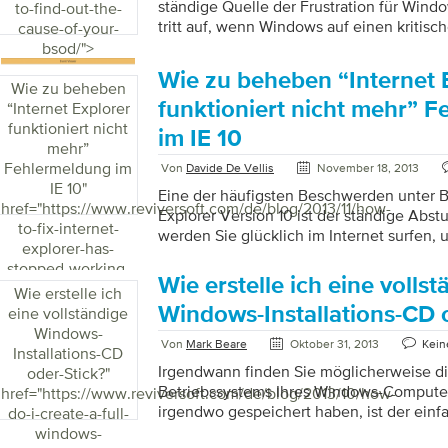
Ereignisanzeige protokolliert jedes Ereign
ständige Quelle der Frustration für Win
to-find-out-the-
Computer auftritt, vom ersten Start an. Zu
tritt auf, wenn Windows auf einen kritisc
cause-of-your-
diese Fehler auftreten, hält Windows alle
bsod/">
einen Bildschirm mit relevanten Fehleri
Wie zu beheben “Internet 
startet das System neu. Diese Fehler sind 
Wie zu beheben
sondern können auch zum Verlust wichti
funktioniert nicht mehr” 
“Internet Explorer
auf ein ernstes Problem mit Ihrem Compu
funktioniert nicht
im IE 10
Sie die Ursache Ihres BSOD heraus BSO
mehr”
Fehler und haben leider auch viele mögli
Fehlermeldung im
Von
Davide De Vellis
November 18, 2013
IE 10
"
Eine der häufigsten Beschwerden unter B
href="https://www.reviversoft.com/de/blog/2013/11/how-
Explorer Version 10 ist der ständige Abstu
to-fix-internet-
werden Sie glücklich im Internet surfen,
explorer-has-
Sie eine Nachricht erhalten, die besagt: “
stopped-working-
funktioniert nicht mehr und muss gesch
Wie erstelle ich eine volls
error-in-ie-10/">
Wie erstelle ich
Ihnen dieses Szenario allzu vertraut ersch
Windows-Installations-CD 
eine vollständige
einige Tipps und Tricks, die Ihnen bei de
Windows-
Problems helfen können. Der Hauptgrund
Von
Mark Beare
Oktober 31, 2013
Kein
Installations-CD
Explorer (IE) auf Probleme stößt, ist die 
Irgendwann finden Sie möglicherweise die
oder-Stick?
"
Symbolleisten, Erweiterungen, Junkware
Betriebssystems Ihres Windows-Computer
href="https://www.reviversoft.com/de/blog/2013/10/how-
Manchmal können diese Programme durc
irgendwo gespeichert haben, ist der ein
do-i-create-a-full-
Installations-CD zu erhalten, direkt bei M
windows-