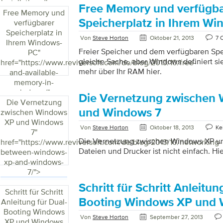
Hersteller oder einem anderen Händler (od
installation-disc-or-
Free Memory und verfügba
verkauft, zu bestellen, da diese die CD 
Free Memory und
thumbdrive/">
dir. Dies bedeutet jedoch nicht, dass Sie
Speicherplatz in Ihrem W
verfügbarer
können. Es ist ziemlich einfach, Sie brau
Speicherplatz in
Von
Steve Horton
Oktober 21, 2013
7 
(eine ISO-Datei ist ein vollständiges Bild 
Ihrem Windows-
Software, das international für die Erstel
Freier Speicher und dem verfügbaren Sp
PC
"
Version der […]
gleiche Sache, aber Windows definiert sie
href="https://www.reviversoft.com/de/blog/2013/10/free-
mehr über Ihr RAM hier.
and-available-
memory-in-
windows/">
Die Vernetzung zwischen
Die Vernetzung
und Windows 7
zwischen Windows
XP und Windows
Von
Steve Horton
Oktober 18, 2013
Ke
7
"
Die Vernetzung zwischen Windows XP un
href="https://www.reviversoft.com/de/blog/2013/10/networking-
Dateien und Drucker ist nicht einfach. Hier
between-windows-
xp-and-windows-
7/">
Schritt für Schritt Anleitun
Schritt für Schritt
Booting Windows XP und 
Anleitung für Dual-
Booting Windows
Von
Steve Horton
September 27, 2013
XP und Windows