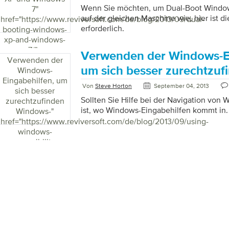
Wenn Sie möchten, um Dual-Boot Windo
7
"
auf der gleichen Maschine wie, hier ist di
href="https://www.reviversoft.com/de/blog/2013/09/dual-
erforderlich.
booting-windows-
xp-and-windows-
7/">
Verwenden der Windows-Ei
Verwenden der
um sich besser zurechtzu
Windows-
Eingabehilfen, um
Von
Steve Horton
September 04, 2013
sich besser
Sollten Sie Hilfe bei der Navigation von
zurechtzufinden
ist, wo Windows-Eingabehilfen kommt in.
Windows-
"
href="https://www.reviversoft.com/de/blog/2013/09/using-
windows-
accessibility-
features/">