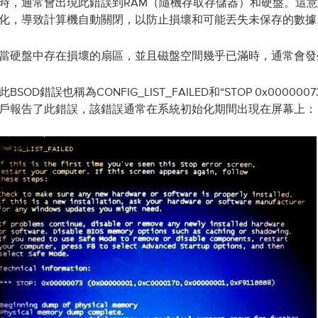
時，通常會出現此錯誤到RAM（隨機存取存儲器）和硬盤。這
化，導致計算機自動關閉，以防止損壞和可能丟失未保存的數據
當硬盤中存在損壞的扇區，並且磁盤空間幾乎已滿時，通常會發生
此BSOD錯誤也稱為CONFIG_LIST_FAILED和“STOP 0x000000
戶報告了此錯誤，該錯誤通常在系統初始化期間出現在屏幕上：