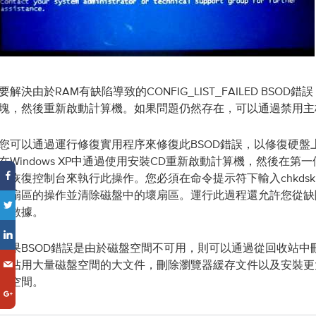
要解決由於RAM有缺陷導致的CONFIG_LIST_FAILED BSOD
塊，然後重新啟動計算機。如果問題仍然存在，可以通過禁用主
您可以通過運行修復實用程序來修復此BSOD錯誤，以修復硬盤
在Windows XP中通過使用安裝CD重新啟動計算機，然後在第
障恢復控制台來執行此操作。您必須在命令提示符下輸入chkdsk 
陷扇區的操作並清除磁盤中的壞扇區。運行此過程還允許您從缺
何數據。
如果BSOD錯誤是由於磁盤空間不可用，則可以通過從回收站中
縮佔用大量磁盤空間的大文件，刪除瀏覽器緩存文件以及安裝更
盤空間。