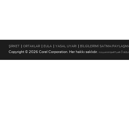
|
|
|
|
ŞIRKET
ORTAKLAR
EULA
YASAL UYARI
BILGILERIMI SATMA/PAYLAŞM
Copyright © 2026 Corel Corporation. Her hakkı saklıdır.
|
KULLANIM ŞARTLARI
GIZLI