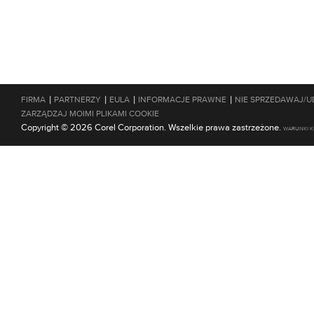
|
|
|
|
FIRMA
PARTNERZY
EULA
INFORMACJE PRAWNE
NIE SPRZEDAWAJ/U
ZARZĄDZAJ MOIMI PLIKAMI COOKIE
Copyright © 2026 Corel Corporation. Wszelkie prawa zastrzeżone.
WARUNKI K