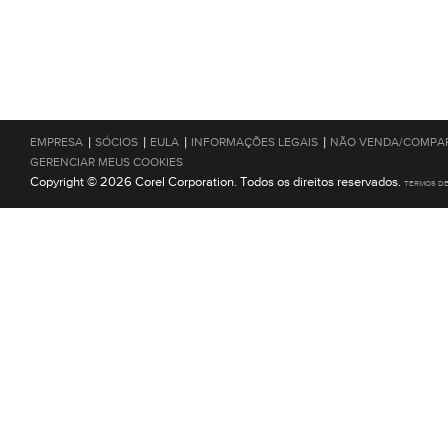
|
|
|
|
EMPRESA
SÓCIOS
EULA
INFORMAÇÕES LEGAIS
NÃO VENDA/COMPAR
GERENCIAR MEUS COOKIES
Copyright © 2026 Corel Corporation. Todos os direitos reservados.
TERMOS D