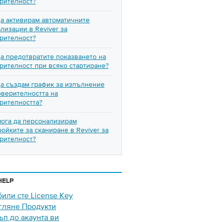
рителност?
да активирам автоматичните
ализации в Reviver за
рителност?
да предотвратите показването на
рителност при всяко стартиране?
да създам график за изпълнение
оверителността на
рителността?
мога да персонализирам
ройките за сканиране в Reviver за
рителност?
HELP
били сте License Key
гляне Продукти
ъп до акаунта ви