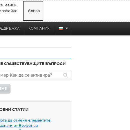
е езици,
олзвайки
близо
ОДДРЪЖКА
КОМПАНИЯ
НЕ СЪЩЕСТВУВАЩИТЕ ВЪПРОСИ
ОБНИ СТАТИИ
мога да отменя елементите,
ахнати от Reviver за