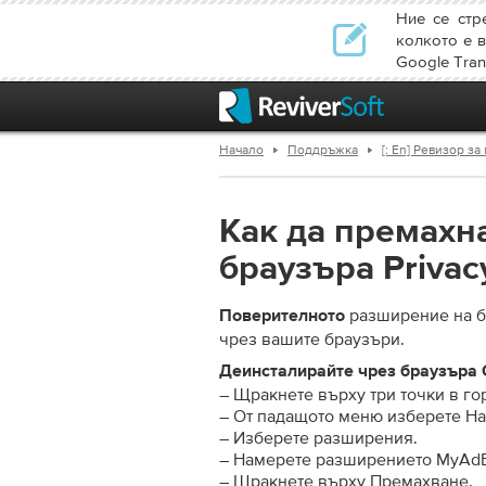
Ние се стр
колкото е в
Google Trans
Начало
Поддръжка
[: En] Ревизор з
Как да премахн
браузъра Privac
разширение на 
Поверителното
чрез вашите браузъри.
Деинсталирайте чрез браузъра 
– Щракнете върху три точки в го
– От падащото меню изберете На
– Изберете разширения.
– Намерете разширението MyAdB
– Щракнете върху Премахване.