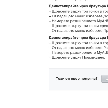
Деинсталирайте чрез браузъра F
– Щракнете върху три точки в го
– От падащото меню изберете До
– Намерете разширението MyAdB
– Щракнете върху три точки сре
– От падащото меню изберете П
Деинсталирайте чрез браузъра 
– Щракнете върху три точки в го
– От падащото меню изберете Р
– Намерете разширението MyAdB
– Щракнете върху Премахване.
Този отговор помогна?