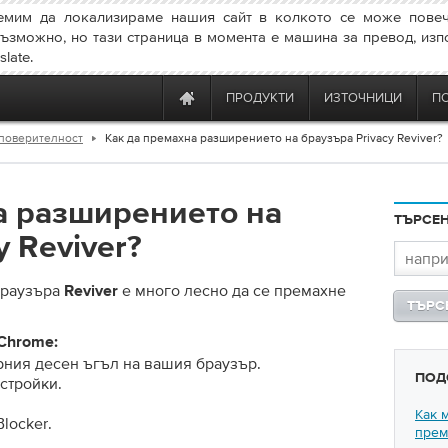
емим да локализираме нашия сайт в колкото се може повеч
ъзможно, но тази страница в момента е машина за превод, изп
late.
ПРОДУКТИ
ИЗТОЧНИЦИ
П
а поверителност
Как да премахна разширението на браузъра Privacy Reviver?
а разширението на
ТЪРСЕ
y Reviver?
браузъра
е много лесно да се премахне
Reviver
Chrome:
рния десен ъгъл на вашия браузър.
ПОД
стройки.
Как 
locker.
прем