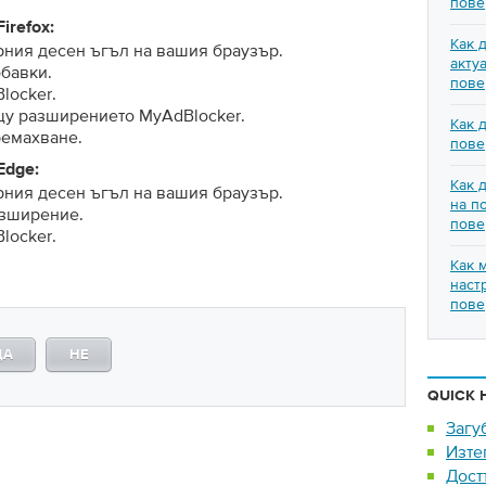
пове
irefox:
Как 
рния десен ъгъл на вашия браузър.
акту
бавки.
пове
locker.
щу разширението MyAdBlocker.
Как 
ремахване.
пове
Edge:
Как 
рния десен ъгъл на вашия браузър.
на п
азширение.
пове
locker.
Как 
наст
пове
ДА
НЕ
QUICK 
Загу
Изте
Дост