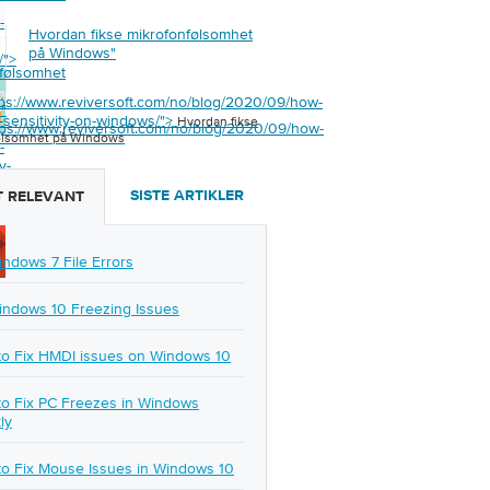
-
Hvordan fikse mikrofonfølsomhet
på Windows
"
/">
følsomhet
tps://www.reviversoft.com/no/blog/2020/09/how-
s
"
c-sensitivity-on-windows/">
Hvordan fikse
tps://www.reviversoft.com/no/blog/2020/09/how-
ølsomhet på Windows
-
y-
SISTE ARTIKLER
 RELEVANT
/">
indows 7 File Errors
indows 10 Freezing Issues
o Fix HMDI issues on Windows 10
o Fix PC Freezes in Windows
ly
o Fix Mouse Issues in Windows 10