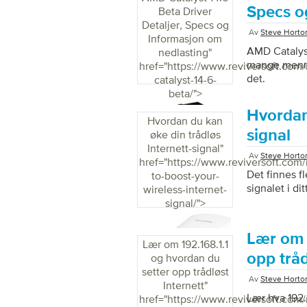
Specs o
Beta Driver
my-pc/">
Detaljer, Specs og
Av
Steve Horto
Informasjon om
AMD Catalyst
nedlasting
"
mange mennes
href="https://www.reviversoft.com
det.
catalyst-14-6-
beta/">
Hvordan 
Hvordan du kan
signal
øke din trådløs
Internett-signal
"
Av
Steve Horto
href="https://www.reviversoft.com
Det finnes f
to-boost-your-
signalet i di
wireless-internet-
signal/">
Lær om 
Lær om 192.168.1.1
opp tråd
og hvordan du
setter opp trådløst
Av
Steve Horto
Internett
"
Lær hva 192.
href="https://www.reviversoft.com