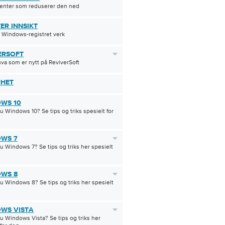
enter som reduserer den ned
ER INNSIKT
 Windows-registret verk
ERSOFT
hva som er nytt på ReviverSoft
RHET
WS 10
u Windows 10? Se tips og triks spesielt for
WS 7
u Windows 7? Se tips og triks her spesielt
WS 8
u Windows 8? Se tips og triks her spesielt
WS VISTA
u Windows Vista? Se tips og triks her