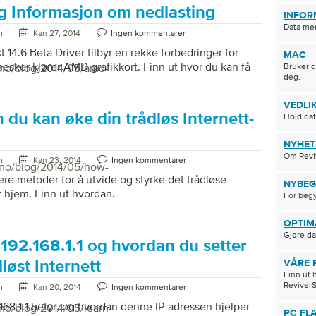
g Informasjon om nedlasting
INFOR
Data me
n
Kan 27, 2014
Ingen kommentarer
 14.6 Beta Driver tilbyr en rekke forbedringer for
MAC
ker kjører AMD grafikkort. Finn ut hvor du kan få
/no/blog/2014/05/amd-
Bruker d
deg.
VEDLI
du kan øke din trådløs Internett-
Hold da
NYHET
Om Reviv
n
Kan 23, 2014
Ingen kommentarer
/no/blog/2014/05/how-
lere metoder for å utvide og styrke det trådløse
NYBEG
tt hjem. Finn ut hvordan.
For beg
OPTIM
Gjøre da
192.168.1.1 og hvordan du setter
løst Internett
VÅRE 
Finn ut 
ReviverS
n
Kan 20, 2014
Ingen kommentarer
168.1.1 betyr, og hvordan denne IP-adressen hjelper
/no/blog/2014/05/learn-
PC FL