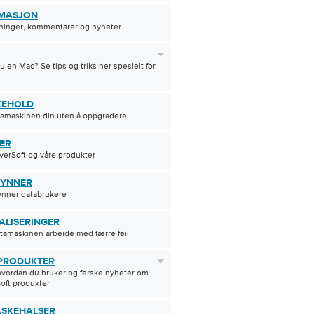
MASJON
ninger, kommentarer og nyheter
u en Mac? Se tips og triks her spesielt for
KEHOLD
tamaskinen din uten å oppgradere
ER
erSoft og våre produkter
YNNER
ynner databrukere
ALISERINGER
tamaskinen arbeide med færre feil
PRODUKTER
hvordan du bruker og ferske nyheter om
oft produkter
ASKEHALSER