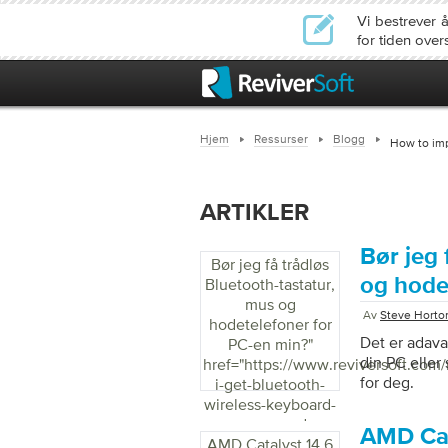
Vi bestrever 
for tiden ove
Hjem
Ressurser
Blogg
How to im
ARTIKLER
Bør jeg 
Bør jeg få trådløs
og hode
Bluetooth-tastatur,
mus og
Av
Steve Horto
hodetelefoner for
Det er adava
PC-en min?
"
din PC eller 
href="https://www.reviversoft.com
for deg.
i-get-bluetooth-
wireless-keyboard-
mouse-and-
AMD Cata
AMD Catalyst 14.6
headphones-for-