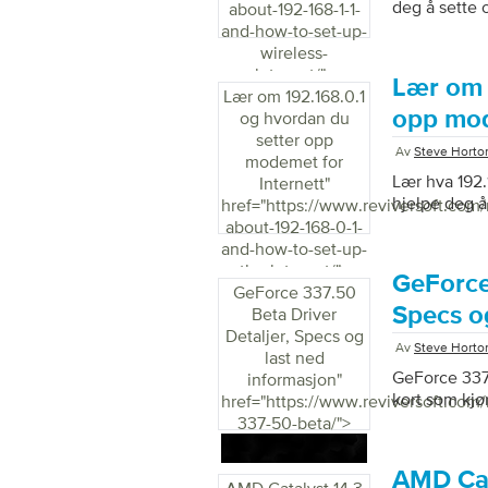
deg å sette
about-192-168-1-1-
and-how-to-set-up-
wireless-
internet/">
Lær om 
Lær om 192.168.0.1
opp mod
og hvordan du
setter opp
Av
Steve Horto
modemet for
Lær hva 192.
Internett
"
hjelpe deg å
href="https://www.reviversoft.com
about-192-168-0-1-
and-how-to-set-up-
the-internet/">
GeForce
GeForce 337.50
Specs o
Beta Driver
Detaljer, Specs og
Av
Steve Horto
last ned
GeForce 337.
informasjon
"
kort som kjør
href="https://www.reviversoft.com
337-50-beta/">
AMD Cat