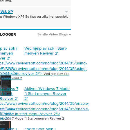
 for deg.
WS XP
u Windows XP? Se tips og triks her spesielt
Se alle Video Blogs →
BLOGGER
p av søk i
Ved hjelp av søk i Start-
-menyen
menyen Reviver 2
"
ver 2
"
tps://www.reviversoft.com/no/blog/2014/05/using-
in-start-
tps://www.reviversoft.com/no/blog/2014/05/using-
viver-2/">
n-start-menu-reviver-2/">
Ved hjelp av søk
nyen Reviver 2
‘Windows 7
Aktiver ‘Windows 7 Mode
i Start-
“i Start-menyen Reviver
Reviver 2
"
2
"
tps://www.reviversoft.com/no/blog/2014/05/enable-
s-7-mode-
tps://www.reviversoft.com/no/blog/2014/05/enable-
rt-menu-
7-mode-in-start-menu-reviver-2/">
er-2/">
Windows 7 Mode “i Start-menyen Reviver 2
tart Menu
Endre Start Menu