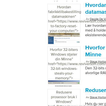
gjøre mye a
and-free-physical-
Hvordan 
feilsøkingsp
memory/">
Hvordan
med litt ved
datama
fabrikktilbakestilling
oppgradering,
datamaskinen
"
Av
Davide De Ve
datasystem. 
href="https://www.reviversoft.com
Lær hvordan 
to-factory-reset-
med å holde 
your-computer/">
eksisterende
din, og insta
den var i da
Hvorfor 
siden det ik
Hvorfor 32-biters
crapware – 
Minne
Windows stjeler
velger å til
din Minne
"
Av
Steve Horto
med toppform
href="https://www.reviversoft.com
Den 32-bits 
32-bit-windows-
alvorlige RA
steals-your-
memory/">
Reduser
Redusere
prosessor bruk i
Av
Steve Horto
Windows
"
Hvis du ser