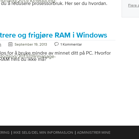
/no/blog/2013/10/reducing-
r du å redusere prosessorbruk. Her ser du hvordan.
Flere a
trere og frigjøre RAM i Windows
n
September 19, 2013
1 Kommentar
tips for å bruke mindre av minnet ditt på PC. Hvorfor
m/no/blog/2013/09/manage-
RAM hvis du ikke må?
|
|
ÆRING
IKKE SELG/DEL MIN INFORMASJON
ADMINISTRER MINE