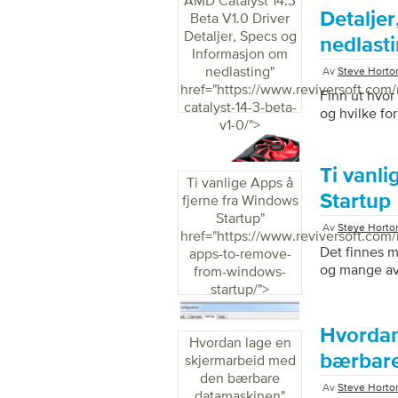
AMD Catalyst 14.3
Detalje
Beta V1.0 Driver
Detaljer, Specs og
nedlast
Informasjon om
nedlasting
"
Av
Steve Horto
href="https://www.reviversoft.com
Finn ut hvor
catalyst-14-3-beta-
og hvilke fo
v1-0/">
Ti vanli
Ti vanlige Apps å
Startup
fjerne fra Windows
Startup
"
Av
Steve Horto
href="https://www.reviversoft.com
Det finnes 
apps-to-remove-
og mange av
from-windows-
startup/">
Hvordan
Hvordan lage en
bærbare
skjermarbeid med
den bærbare
Av
Steve Horto
datamaskinen
"