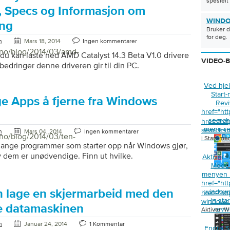
spesielt
r, Specs og Informasjon om
WINDO
ing
Bruker d
for deg.
n
Mars 18, 2014
Ingen kommentarer
/no/blog/2014/03/amd-
 du kan laste ned AMD Catalyst 14.3 Beta V1.0 drivere
VIDEO-
rbedringer denne driveren gir til din PC.
Ved hjel
Start
ge Apps å fjerne fra Windows
Revi
href="ht
search-
href="ht
menu-re
search-i
n
Mars 04, 2014
Ingen kommentarer
/no/blog/2014/03/ten-
i Start-me
mange programmer som starter opp når Windows gjør,
 dem er unødvendige. Finn ut hvilke.
Aktiver 
Mode “
menyen 
href="ht
window
 lage en skjermarbeid med den
href="ht
in-sta
windows-
 datamaskinen
reviv
Aktiver ‘
n
Januar 24, 2014
1 Kommentar
Endre S