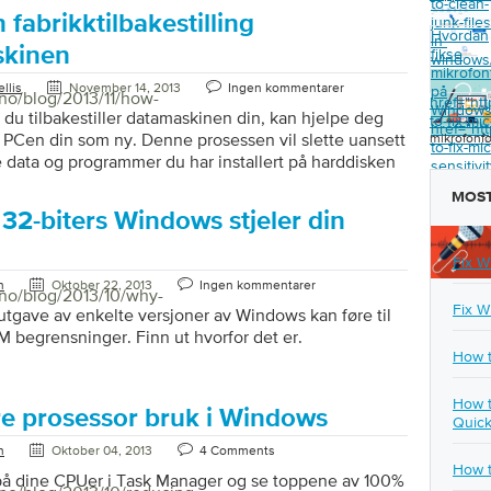
to-clean-
v arbeidet for deg. Gjennom å gjennomgå denne
fabrikktilbakestilling
junk-files
rosessen kan du fortelle om du kan løse problemet
Hvordan
in-
likehold og optimalisering, komme forbi med en billig
skinen
fikse
windows
 eller hvis det er på tide å investere i et helt nytt
mikrofon
llis
November 14, 2013
Ingen kommentarer
på
[…]
/no/blog/2013/11/how-
href="ht
Window
du tilbakestiller datamaskinen din, kan hjelpe deg
to-fix-mi
href="ht
PCen din som ny. Denne prosessen vil slette uansett
mikrofonf
to-fix-mic
 data og programmer du har installert på harddisken
sensitivit
ller Windows på nytt for å tilbakestille PCen til staten
on-
MOST
windows
 du først åpnet boksen (og noen ganger enda bedre
32-biters Windows stjeler din
ke vil inneholde alle uønskede programmer –
som kan komme med de fleste nye PCer). Noen
Fix W
bakestille PCen regelmessig for å holde den i gang
n
Oktober 22, 2013
Ingen kommentarer
. Vanligvis utføres […]
/no/blog/2013/10/why-
Fix W
utgave av enkelte versjoner av Windows kan føre til
M begrensninger. Finn ut hvorfor det er.
How t
How t
e prosessor bruk i Windows
Quick
n
Oktober 04, 2013
4 Comments
How t
 på dine CPUer i Task Manager og se toppene av 100%