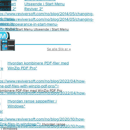
e i Start
Utseende i Start Menu
eviver 2
"
Reviver 2
"
tps://www.reviversoft.com/no/blog/2014/05/changing-
art-menu-
tps://www.reviversoft.com/no/blog/2014/05/changing-
ance-in-
t-menu-appearance-in-start-menu-
nu-reviver-
2/">
Endre Start Menu Utseende i Start Menu
Se alle Slik er →
Hvordan kombinere PDF-filer med
WinZip PDF Pro
"
re
tps://www.reviversoft.com/no/blog/2022/04/how-
e-pdf-files-with-winzip-pdf-pro/">
"
ombinere PDF-filer med WinZip PDF Pro
tps://www.reviversoft.com/no/blog/2022/04/how-
Hvordan rense søppelfiler i
-
Windows
"
er
tps://www.reviversoft.com/no/blog/2020/10/how-
s
"
junk-files-in-windows/">
Hvordan rense
tps://www.reviversoft.com/no/blog/2020/10/how-
r i Windows