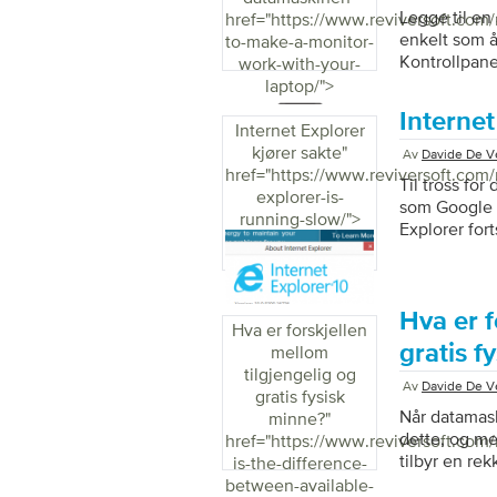
Legge til en
href="https://www.reviversoft.com
enkelt som å 
to-make-a-monitor-
Kontrollpane
work-with-your-
laptop/">
Internet
Internet Explorer
kjører sakte
"
Av
Davide De Ve
href="https://www.reviversoft.com/
Til tross fo
explorer-is-
som Google C
running-slow/">
Explorer for
Ifølge nyere 
den valgte n
Explorer (ogs
ytelsen (og 
Hva er f
Hva er forskjellen
årene har Mi
gratis f
mellom
ikke så rart a
tilgjengelig og
Av
Davide De Ve
gratis fysisk
Når datamask
minne?
"
dette, og me
href="https://www.reviversoft.com/
tilbyr en rek
is-the-difference-
det selv, og
between-available-