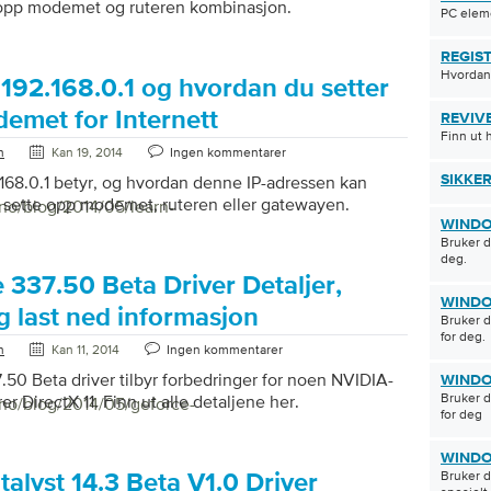
 opp modemet og ruteren kombinasjon.
PC elem
REGIST
Hvordan
192.168.0.1 og hvordan du setter
emet for Internett
REVIV
Finn ut 
n
Kan 19, 2014
Ingen kommentarer
168.0.1 betyr, og hvordan denne IP-adressen kan
SIKKE
 sette opp modemet, ruteren eller gatewayen.
/no/blog/2014/05/learn-
WINDO
Bruker d
deg.
 337.50 Beta Driver Detaljer,
WINDO
g last ned informasjon
Bruker d
for deg.
n
Kan 11, 2014
Ingen kommentarer
50 Beta driver tilbyr forbedringer for noen NVIDIA-
WINDO
Bruker d
er DirectX 11. Finn ut alle detaljene her.
/no/blog/2014/05/geforce-
for deg
WINDO
Bruker d
alyst 14.3 Beta V1.0 Driver