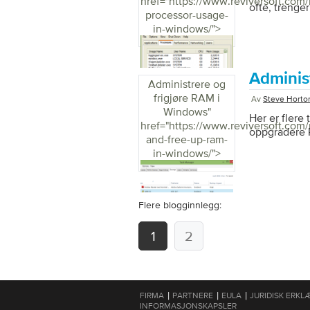
href="https://www.reviversoft.com
ofte, trenge
processor-usage-
in-windows/">
Adminis
Administrere og
frigjøre RAM i
Av
Steve Horto
Windows
"
Her er flere 
href="https://www.reviversoft.co
oppgradere 
and-free-up-ram-
in-windows/">
Flere blogginnlegg:
1
2
|
|
|
FIRMA
PARTNERE
EULA
JURIDISK ERKL
INFORMASJONSKAPSLER