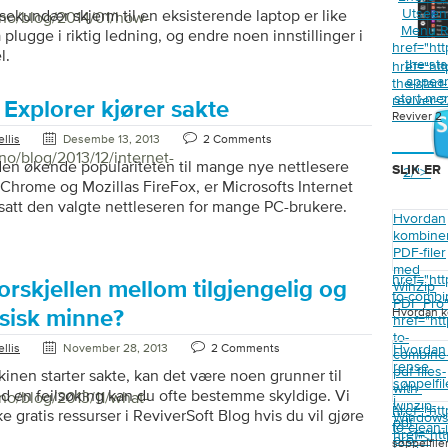
Utseend
 sekundær skjerm til en eksisterende laptop er like
/no/blog/2014/01/how-
Menu R
plugge i riktig ledning, og endre noen innstillinger i
href="ht
l.
the-st
href="ht
appear
the-star
start-me
reviver-
 Explorer kjører sakte
Reviver 2
llis
Desembe 13, 2013
2 Comments
no/blog/2013/12/internet-
r den økende populariteten til mange nye nettlesere
SLIK ER
2/">
hrome og Mozillas FireFox, er Microsofts Internet
tsatt den valgte nettleseren for mange PC-brukere.
Hvordan
statistikk fra Wikimedia er Internet Explorer fortsatt
kombine
ettleseren for over 23% av PC-brukere. Internet
PDF-filer
å kjent som IE) er ofte målet for kritikk for det svake
med
href="ht
noen ganger sikkerhetsproblemer), men i løpet av
orskjellen mellom tilgjengelig og
WinZip
to-combin
PDF Pro
crosoft gjort noen gode forbedringer i nettleseren, og
Hvordan k
ysisk minne?
href="ht
t det fortsatt ikke er borte. Alt dette blir sagt, […]
to-
llis
November 28, 2013
2 Comments
Hvordan
combine
rense
pdf-files-
inen starter sakte, kan det være noen grunner til
søppelfil
with-
d en feilsøking kan du ofte bestemme skyldige. Vi
no/blog/2013/11/what-
i
winzip-
href="ht
ke gratis ressurser i ReviverSoft Blog hvis du vil gjøre
Window
pdf-
to-clean-
 vi har også en rekke produkter på vår nettside som vil
href="ht
pro/">
søppelfile