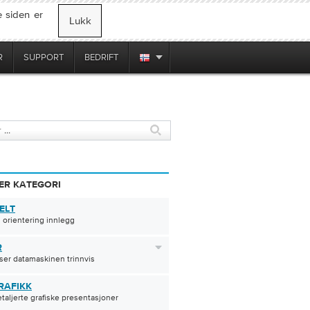
 siden er
Lukk
R
SUPPORT
BEDRIFT
ER KATEGORI
ELT
 orientering innlegg
R
ser datamaskinen trinnvis
RAFIKK
etaljerte grafiske presentasjoner