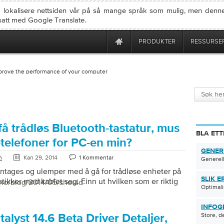
å lokalisere nettsiden vår på så mange språk som mulig, men denne
rsatt med Google Translate.
PRODUKTER
RESSURSE
prove the performance of your computer
få trådløs Bluetooth-tastatur, mus
BLA ETT
telefoner for PC-en min?
GENER
n
Kan 29, 2014
1 Kommentar
Generell
ntages og ulemper med å gå for trådløse enheter på
SLIK E
stikker med kablet seg. Finn ut hvilken som er riktig
/no/blog/2014/05/should-
Optimali
INFOG
Store, d
lyst 14.6 Beta Driver Detaljer,