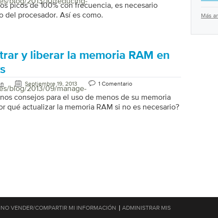
es/blog/2013/10/reducing-
 los picos de 100% con frecuencia, es necesario
so del procesador. Así es como.
Más ar
trar y liberar la memoria RAM en
s
on
Septiembre 19, 2013
1 Comentario
/es/blog/2013/09/manage-
unos consejos para el uso de menos de su memoria
or qué actualizar la memoria RAM si no es necesario?
|
NO VENDER/COMPARTIR MI INFORMACIÓN
ADMINISTRAR MIS