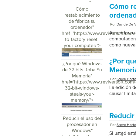
ReviverSoft
memory/">
Cómo re
serie de pro
Cómo
trabajo por 
ordena
restablecimiento
de problemas
de fábrica su
Por
Davide De V
un poco de m
ordenador
"
Aprender a r
href="https://www.reviversoft.com/
computadora
to-factory-reset-
como nueva. 
your-computer/">
existentes q
Windows para
¿Por qu
cuando abrió
¿Por qué Windows
incluirá tod
Memori
de 32 bits Roba Su
puede venir 
Memoria
"
Por
Steve Hort
optan por re
href="https://www.reviversoft.com
La edición 
32-bit-windows-
causar limit
steals-your-
memory/">
Reducir
Reducir el uso del
procesador en
Por
Steve Hort
Windows
"
Si usted est