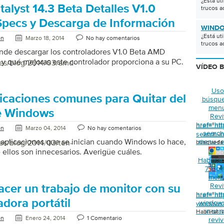
¿Está ut
alyst 14.3 Beta Detalles V1.0
trucos a
 Specs y Descarga de Información
WINDO
¿Está ut
on
Marzo 18, 2014
No hay comentarios
trucos a
nde descargar los controladores V1.0 Beta AMD
3 y qué mejoras este controlador proporciona a su PC.
/es/blog/2014/03/amd-
VÍDEO 
Uso
licaciones comunes para Quitar del
búsque
menú
de Windows
Revi
href="ht
href="ht
on
Marzo 04, 2014
No hay comentarios
search-
search-i
aplicaciones que se inician cuando Windows lo hace,
menu-re
/es/blog/2014/03/ten-
búsqueda 
ellos son innecesarios. Averigüe cuáles.
Habilita
7 Mod
menú
Revi
cer un trabajo de monitor con su
href="ht
href="ht
dora portátil
window
windows-
in-sta
Habilitar 
on
Enero 24, 2014
1 Comentario
reviv