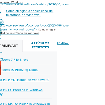
s
"
basura en Windows
tps://www.reviversoft.com/es/blog/2020/10/how-
Cómo arreglar la sensibilidad del
-
micrófono en Windows
"
/">
dad
tps://www.reviversoft.com/es/blog/2020/09/how-
c-sensitivity-on-windows/">
Cómo arreglar
no
lidad del micrófono en Windows
s
"
tps://www.reviversoft.com/es/blog/2020/09/how-
ARTÍCULOS
 RELEVANT
-
RECIENTES
y-
/">
indows 7 File Errors
indows 10 Freezing Issues
o Fix HMDI issues on Windows 10
o Fix PC Freezes in Windows
ly
o Fix Mouse Issues in Windows 10