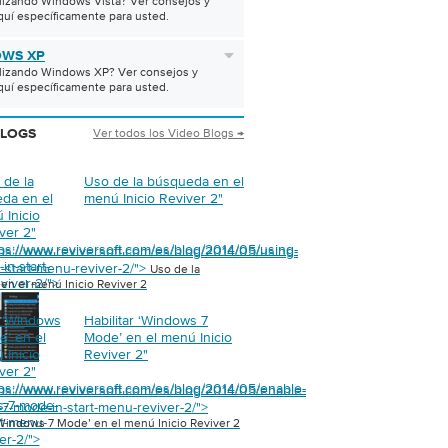
ilizando Windows Vista? Ver consejos y
quí específicamente para usted.
WS XP
ilizando Windows XP? Ver consejos y
quí específicamente para usted.
Ver todos los Video Blogs →
BLOGS
 de la
Uso de la búsqueda en el
da en el
menú Inicio Reviver 2
"
 Inicio
ver 2
"
tps://www.reviversoft.com/es/blog/2014/05/using-
tps://www.reviversoft.com/es/blog/2014/05/using-
in-start-
n-start-menu-reviver-2/">
Uso de la
viver-2/">
en el menú Inicio Reviver 2
r ‘Windows
Habilitar ‘Windows 7
e’ en el
Mode’ en el menú Inicio
 Inicio
Reviver 2
"
ver 2
"
tps://www.reviversoft.com/es/blog/2014/05/enable-
tps://www.reviversoft.com/es/blog/2014/05/enable-
s-7-mode-
7-mode-in-start-menu-reviver-2/">
rt-menu-
‘Windows 7 Mode’ en el menú Inicio Reviver 2
er-2/">