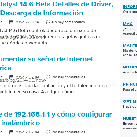
lyst 14.6 Beta Detalles de Driver,
INFOR
 Descarga de Información
Opinione
on
Mayo 27, 2014
No hay comentarios
MAC
¿Está ut
yst 14.6 Beta controlador ofrece una serie de
específi
 muchas personas corriendo tarjetas gráficas de
/es/blog/2014/05/amd-
üe dónde conseguirlo.
MANTE
Manteng
actualiza
mentar su señal de Internet
rica
NOTIC
Acerca R
on
Mayo 23, 2014
No hay comentarios
/es/blog/2014/05/how-
PRINC
os métodos para la ampliación y el fortalecimiento de
Para el 
lámbrica en su casa. Averigüe cómo.
OPTIM
Haga qu
e de 192.168.1.1 y cómo configurar
NUEST
 inalámbrico
Encontra
anuncios
on
Mayo 20, 2014
No hay comentarios