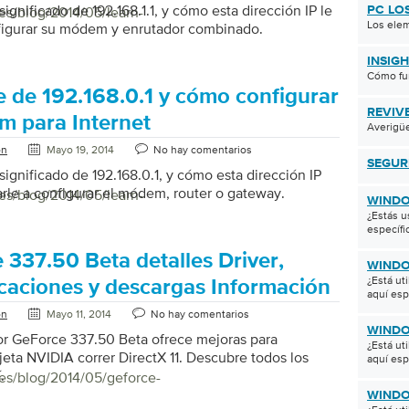
ignificado de 192.168.1.1, y cómo esta dirección IP le
es/blog/2014/05/learn-
PC LO
Los elem
figurar su módem y enrutador combinado.
INSIG
Cómo fu
e de 192.168.0.1 y cómo configurar
REVIV
m para Internet
Averigüe
on
Mayo 19, 2014
No hay comentarios
SEGUR
significado de 192.168.0.1, y cómo esta dirección IP
le a configurar el módem, router o gateway.
es/blog/2014/05/learn-
WINDO
¿Estás u
específi
 337.50 Beta detalles Driver,
WINDO
¿Está ut
icaciones y descargas Información
aquí esp
on
Mayo 11, 2014
No hay comentarios
WINDO
or GeForce 337.50 Beta ofrece mejoras para
¿Está ut
rjeta NVIDIA correr DirectX 11. Descubre todos los
aquí esp
.
/es/blog/2014/05/geforce-
WINDO