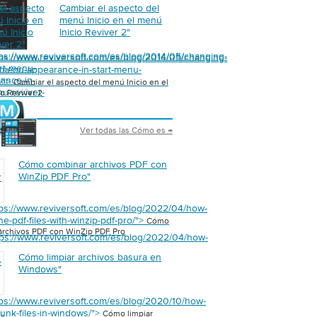
el aspecto
Cambiar el aspecto del
 Inicio en
menú Inicio en el menú
ú Inicio
Inicio Reviver 2
"
ver 2
"
tps://www.reviversoft.com/es/blog/2014/05/changing-
tps://www.reviversoft.com/es/blog/2014/05/changing-
art-menu-
t-menu-appearance-in-start-menu-
ance-in-
2/">
Cambiar el aspecto del menú Inicio en el
nu-reviver-
o Reviver 2
Ver todas las Cómo es →
S
Cómo combinar archivos PDF con
WinZip PDF Pro
"
r
tps://www.reviversoft.com/es/blog/2022/04/how-
e-pdf-files-with-winzip-pdf-pro/">
Cómo
"
archivos PDF con WinZip PDF Pro
tps://www.reviversoft.com/es/blog/2022/04/how-
Cómo limpiar archivos basura en
-
Windows
"
tps://www.reviversoft.com/es/blog/2020/10/how-
junk-files-in-windows/">
Cómo limpiar