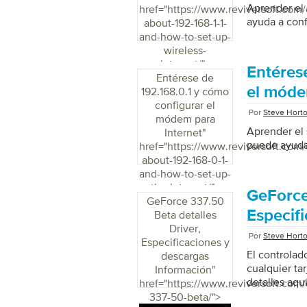
Aprender el s
href="https://www.reviversoft.com/
ayuda a con
about-192-168-1-1-
and-how-to-set-up-
wireless-
internet/">
Entéres
Entérese de
el móde
192.168.0.1 y cómo
configurar el
Por
Steve Hort
módem para
Aprender el 
Internet
"
puede ayudar
href="https://www.reviversoft.com/
about-192-168-0-1-
and-how-to-set-up-
the-internet/">
GeForce
GeForce 337.50
Especif
Beta detalles
Driver,
Por
Steve Hort
Especificaciones y
El controlad
descargas
cualquier ta
Información
"
detalles aquí
href="https://www.reviversoft.com
337-50-beta/">