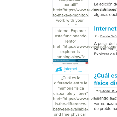
La adición d
portátil
"
existente es
href="https://www.reviversoft.com
algunas opci
to-make-a-monitor-
work-with-your-
laptop/">
Internet
Internet Explorer
está funcionando
Por
Davide De V
lento
"
A pesar del
href="https://www.reviversoft.com/
web nuevos,
explorer-is-
Explorer de 
running-slow/">
muchos usuar
Wikimedia, I
por más del 
conocido com
¿Cuál es
¿Cuál es la
rendimiento 
física d
diferencia entre la
lo largo de 
memoria física
[…]
Por
Davide De V
disponible y libre?
"
Cuando su c
href="https://www.reviversoft.com/
varias razon
is-the-difference-
de problema
between-available-
Ofrecemos un
and-free-physical-