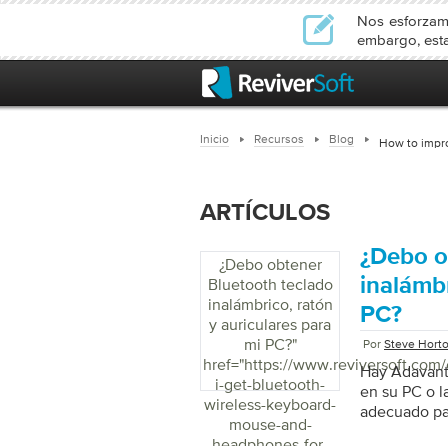
Nos esforzamo
embargo, esta
Inicio
Recursos
Blog
How to impr
ARTÍCULOS
¿Debo o
¿Debo obtener
inalámbr
Bluetooth teclado
inalámbrico, ratón
PC?
y auriculares para
mi PC?
"
Por
Steve Hort
href="https://www.reviversoft.com
Hay Adavanta
i-get-bluetooth-
en su PC o l
wireless-keyboard-
adecuado pa
mouse-and-
headphones-for-