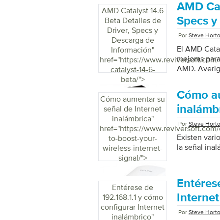
AMD Cata
my-pc/">
AMD Catalyst 14.6
Specs y
Beta Detalles de
Driver, Specs y
Por
Steve Hort
Descarga de
El AMD Catal
Información
"
mejoras para
href="https://www.reviversoft.com
AMD. Averig
catalyst-14-6-
beta/">
Cómo au
Cómo aumentar su
inalámb
señal de Internet
inalámbrica
"
Por
Steve Hort
href="https://www.reviversoft.com
Existen vari
to-boost-your-
la señal ina
wireless-internet-
signal/">
Entéres
Entérese de
Internet
192.168.1.1 y cómo
configurar Internet
Por
Steve Hort
inalámbrico
"