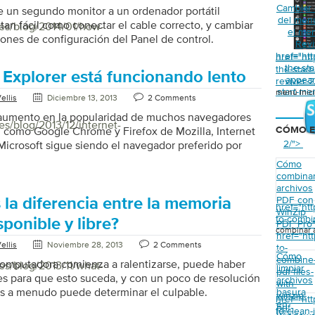
Cambiar 
e un segundo monitor a un ordenador portátil
del menú
 tan fácil como conectar el cable correcto, y cambiar
/es/blog/2014/01/how-
el men
ones de configuración del Panel de control.
Revi
href="ht
href="ht
the-st
the-star
 Explorer está funcionando lento
appear
reviver-
start-me
menú Inici
ellis
Diciembre 13, 2013
2 Comments
 aumento en la popularidad de muchos navegadores
es/blog/2013/12/internet-
 como Google Chrome y Firefox de Mozilla, Internet
CÓMO E
2/">
Microsoft sigue siendo el navegador preferido por
ios de PC. Según estadísticas recientes de
Cómo
nternet Explorer sigue siendo el navegador preferido
combina
23% de los usuarios de PC. Internet Explorer (también
archivos
PDF con
o IE) suele ser objeto de críticas por su bajo
 la diferencia entre la memoria
href="ht
WinZip
(y en ocasiones por problemas de seguridad), pero a
to-combin
isponible y libre?
PDF Pro
los años Microsoft ha realizado algunas mejoras en el
combinar 
href="ht
ellis
Noviembre 28, 2013
2 Comments
to-
Cómo
combine
omputadora comienza a ralentizarse, puede haber
es/blog/2013/11/what-
limpiar
pdf-files-
es para que esto suceda, y con un poco de resolución
archivos
with-
s a menudo puede determinar el culpable.
basura
winzip-
href="ht
en
a serie de recursos gratuitos en el Blog de
pdf-
to-clean-