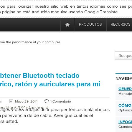
s para localizar nuestro sitio web en tantos idiomas como sea pos
 página no está traducida máquina usando Google Translate.
PRODUCTOS
RECURSOS
ove the performance of your computer
btener Bluetooth teclado
NAVEGA
ico, ratón y auriculares para mi
GENER
Mensaje
on
Mayo 29, 2014
1 Comentario
CÓMO 
/es/blog/2014/05/should-
ges y desventajas de ir para periféricos inalámbricos
Optimiza
a pervivencia de de cable. Averigüe cuál es el
ra usted.
INFOG
Grandes,