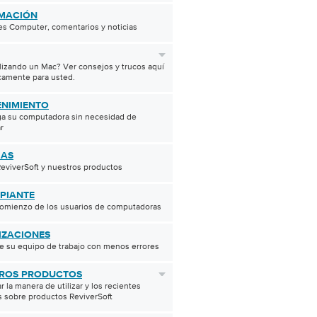
MACIÓN
s Computer, comentarios y noticias
ilizando un Mac? Ver consejos y trucos aquí
camente para usted.
NIMIENTO
a su computadora sin necesidad de
r
IAS
eviverSoft y nuestros productos
IPIANTE
comienzo de los usuarios de computadoras
IZACIONES
e su equipo de trabajo con menos errores
ROS PRODUCTOS
r la manera de utilizar y los recientes
 sobre productos ReviverSoft