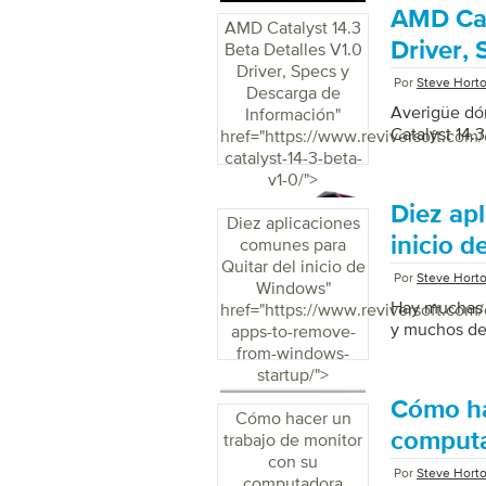
AMD Cat
AMD Catalyst 14.3
Driver,
Beta Detalles V1.0
Driver, Specs y
Por
Steve Hort
Descarga de
Averigüe dó
Información
"
Catalyst 14.
href="https://www.reviversoft.com
catalyst-14-3-beta-
v1-0/">
Diez ap
Diez aplicaciones
inicio 
comunes para
Quitar del inicio de
Por
Steve Hort
Windows
"
Hay muchas 
href="https://www.reviversoft.com
y muchos de 
apps-to-remove-
from-windows-
startup/">
Cómo ha
Cómo hacer un
computa
trabajo de monitor
con su
Por
Steve Hort
computadora