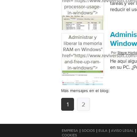
href="https://www.reviversoft.com/
tareas y ver
processor-usage-
reducir el u
in-windows/">
Adminis
Administrar y
Window
liberar la memoria
RAM en Windows
"
Por
Steve Hort
href="https://www.reviversoft.com
He aquí alg
and-free-up-ram-
en su PC. ¿P
in-windows/">
Más mensajes en el blog:
1
2
|
|
|
|
EMPRESA
SOCIOS
EULA
AVISO LEGAL
COOKIES