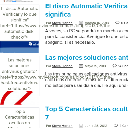
El disco Automatic Verifica
El disco Automatic
significa
Verificar y lo que
significa
"
Por
Steve Horton
Agosto 16, 2013
6 C
href="https://www.reviversoft.com/es/blog/2013/08/the-
A veces, su PC se pondrá en marcha y co
automatic-disk-
para la consistencia. Averigüe lo que est
check/">
apagarlo, si es necesario.
Las mejores soluciones ant
Las mejores
soluciones
Por
Steve Horton
Mayo 15, 2013
14 Co
antivirus gratuito
"
Las tres principales aplicaciones antivirus
href="https://www.reviversoft.com/es/blog/2013/05/the-
cabo más o menos lo mismo. La diferencia
best-free-antivirus-
molestos para usar día a día. He aquí una
solutions/">
Top 5 Características ocu
Top 5
7
Características
ocultos en
Por
Steve Horton
Junio 28, 2012
4 Co