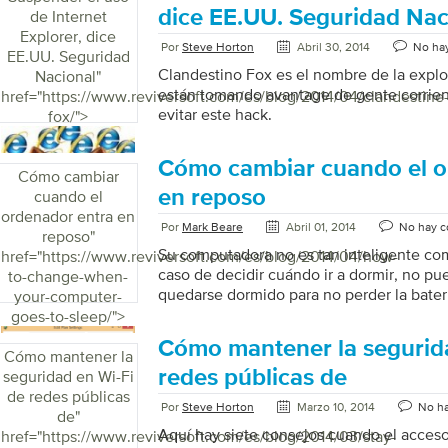
dice EE.UU. Seguridad Nac
de Internet
Explorer, dice
Por
Steve Horton
Abril 30, 2014
No ha
EE.UU. Seguridad
Clandestino Fox es el nombre de la explot
Nacional
"
están tomando avantage de gente corrien
href="https://www.reviversoft.com/es/blog/2014/04/clandestine
evitar este hack.
fox/">
Cómo cambiar cuando el o
Cómo cambiar
en reposo
cuando el
ordenador entra en
Por
Mark Beare
Abril 01, 2014
No hay c
reposo
"
Su computadora no es tan inteligente com
href="https://www.reviversoft.com/es/blog/2014/04/how-
caso de decidir cuándo ir a dormir, no pu
to-change-when-
quedarse dormido para no perder la bater
your-computer-
deberías usar el modo de reposo? El mo
goes-to-sleep/">
su PC en un estado de bajo consumo de e
Cómo mantener la segurida
reanudación del sueño ocurre muy rápid
Cómo mantener la
espera consume energía de la batería, pe
redes públicas de
seguridad en Wi-Fi
que lo convierte en el estado ideal para 
de redes públicas
Por
Steve Horton
Marzo 10, 2014
No ha
encendida si […]
de
"
Aquí hay siete consejos cuando el acceso
href="https://www.reviversoft.com/es/blog/2014/03/stay-