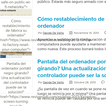
público. Estarás más seguro armado con 
safe-on-public-wi-
fi-networks/">
Cómo restablecimiento de 
Cómo
ordenador
restablecimiento
de fábrica su
Por
Davide De Vellis
Noviembre 14, 2013
ordenador
"
Aprender a restablecer la configuración d
href="https://www.reviversoft.com/es/blog/2013/11/how-
computadora puede ayudarte a mantener
to-factory-reset-
como nueva. Este proceso borrará todos l
your-computer/">
existentes que haya instalado en su disco 
Windows para restablecer su PC al estado
Pantalla del ordenador por
cuando abrió la caja (y algunas veces inc
Pantalla del
incluirá todos los programas no deseados
girando? Una actualización
ordenador portátil
puede venir con la mayoría de las PC nue
negro girando?
controlador puede ser la s
optan por reiniciar su PC de forma regular
Una actualización
del controlador
Por
Davide De Vellis
Octubre 28, 2013
puede ser la
¿Su pantalla de vez en cuando se pone n
solución!
"
luego se reinicia por sí misma? Una panta
href="https://www.reviversoft.com/es/blog/2013/10/laptop-
se reinicia puede ser causada por una ser
screen-turning-
afortunadamente una de las resolucione