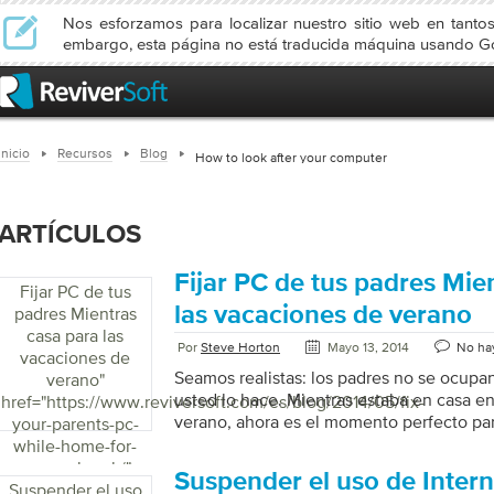
Nos esforzamos para localizar nuestro sitio web en tanto
embargo, esta página no está traducida máquina usando Go
Inicio
Recursos
Blog
How to look after your computer
ARTÍCULOS
Fijar PC de tus padres Mie
Fijar PC de tus
las vacaciones de verano
padres Mientras
casa para las
Por
Steve Horton
Mayo 13, 2014
No ha
vacaciones de
Seamos realistas: los padres no se ocupa
verano
"
usted lo hace. Mientras estaba en casa e
href="https://www.reviversoft.com/es/blog/2014/05/fix-
verano, ahora es el momento perfecto par
your-parents-pc-
while-home-for-
summer-break/">
Suspender el uso de Intern
Suspender el uso