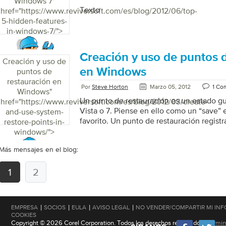
Windows 7
"
Texto
href="https://www.reviversoft.com/es/blog/2012/06/top-
5-hidden-features-
in-windows-7/">
Creación y uso de puntos 
Creación y uso de
en Windows
puntos de
restauración en
Por
Steve Horton
Marzo 05, 2012
1 Co
Windows
"
Un punto de restauración es un estado 
href="https://www.reviversoft.com/es/blog/2012/03/create-
Vista o 7. Piense en ello como un “save”
and-use-system-
favorito. Un punto de restauración registr
restore-points-in-
de todos los controladores y programas q
windows/">
y no se instala, la presente actualización
Más mensajes en el blog:
específicos de Windows, y así sucesivam
1
2
|
|
|
|
EMPRESA
SOCIOS
EULA
AVISO LEGAL
NO VENDER/COMPARTIR MI IN
COOKIES
Copyright © 2026 Corel Corporation. Todos los derechos reservados.
Términ