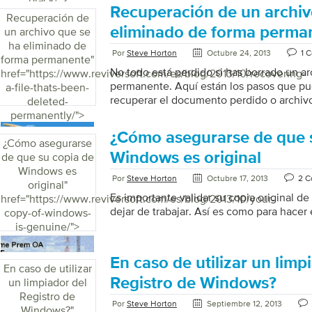
black/">
simple como actualizar un controlador
Recuperación de un archiv
Recuperación de
CONTROLADOR La causa y solución más 
eliminado de forma perma
un archivo que se
pantalla que no funciona correctamente e
ha eliminado de
controlador de gráficos de su computado
Por
Steve Horton
Octubre 24, 2013
1 
forma permanente
"
como video). Un controlador de gráficos 
No todo está perdido si has borrado un a
href="https://www.reviversoft.com/es/blog/2013/10/recovering-
que permite que […]
permanente. Aquí están los pasos que pu
a-file-thats-been-
recuperar el documento perdido o archiv
deleted-
permanently/">
¿Cómo asegurarse de que 
¿Cómo asegurarse
Windows es original
de que su copia de
Windows es
Por
Steve Horton
Octubre 17, 2013
2 
original
"
Es importante validar su copia original d
href="https://www.reviversoft.com/es/blog/2013/10/your-
dejar de trabajar. Así es como para hacer 
copy-of-windows-
is-genuine/">
En caso de utilizar un limp
En caso de utilizar
Registro de Windows?
un limpiador del
Registro de
Por
Steve Horton
Septiembre 12, 2013
Windows?
"