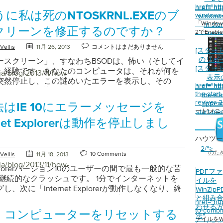
ows XPまたはWindows Vistaを使用している場合は、
href="ht
href="ht
品を用意しています。このトラブルシューティング
に私は死のNTOSKRNL.EXEのブ
windows-
window
osoftサイトからWindows転送ツールをダウンロード
経ることで、メンテナンスや最適化で問題を解決で
「Wind
in-sta
PのためのWindows簡単転送 Vista用Windows転送
か、安価なアップグレードを行うか、新しいコンピ
クリーンを修正するのですか？
2でEnable
reviv
ndows転送ツールを使用すると、すべてのファイルと
テム全体に投資するかどうかを判断できます。 しば
メールメッセージと設定、インターネット設定、プ
Vellis
11月 26, 2013
コメントはまだありません
れている概念は、システムにどれくらいのメモリが
[スター
定、ユーザー設定、すべてのメディアファイルを転
ようにこれがコンピュータのパフォーマンスに影響
のリバ
ースクリーン」、すなわちBSODは、怖い（そしてイ
。ただし、ゲーム、ウイルス対策ソフトウェア、
うことです。あなたのタスクマネージャーを見つけ
[スター
）経験です。あなたのコンピュータは、それが何を
ja/blog/2013/11/how-
ウザなどのお気に入りのソフトウェアプログラムを転
表示
始めるのに適しています。とりわけ、メモリとプロ
突然停止し、この謎めいたエラーを表示し、その
href="ht
ません。 SpearitのMove MeやZinstallのXP7な
href="ht
用状況が一覧表示されます。これらの値が100％に近
たないか不思議に再起動されます。特に悪い日に
the-star
the-st
プログラムでは、データとプログラムの両方を移動
て、システムの速度が低下したり、動作が停止した
何度も何度も何度も起こり続けるでしょう。あなた
reviver-
appear
はIE 10にエラーメッセージを
、互換性の問題などのいくつかの問題が発生する可
念なことに、Windowsが提供するメッセージは、
ることができません。幸いにも、いったんどのスク
ート]メ
start-me
です。アンチウィルスなどのライセンス（またはア
することができます。たくさんのオプションがある
得したら、すぐに絞り込んで問題を解決することが
rnet Explorerは動作を停止しまし
ション）キーを使用して製品をアンロックまたはア
使用しているメモリ量を調べてみましょう。 “Ctrl
NTOSKRNL.exeはコンピュータ上でさまざまなこと
する必要のあるほとんどのプログラムは、おそらく
ら” Alt “+” Del “を押してタスクマネージャにアク
ハウツー
NTOSKRNL.exeのBlue Screen of Deathのソー
ん。お気に入りのプログラムをすべて手動でダウン
メモリ使用量などのさまざまなシステムの状態をチ
2/">
るために少しの試行錯誤が必要かもしれませんが、
のた
10 Comments
Vellis
11月 18, 2013
再インストールすることを強く推奨します。そうす
す。 さまざまなオプションを分解することで、何が
ンピュータスキルでも非常に可能です。 “恐ろしい死
ja/blog/2013/11/how-
のバージョンまたは正しいバージョンを使用できる
るのかを理解するのがずっと簡単になります。 合計
t Explorerバージョン10のユーザーの間で最も一般的な苦
クリーン（BSOD）は、ほとんどのコンピュータユー
PDFファ
互換性の問題は発生しません。 Windows転送ツー
れはあなたのコンピュータにインストールされてい
、継続的なクラッシュです。 1分でインターネットを
に襲われる” すべてのハードウェアドライバが最新で
イルを
つの方法でデータを転送できます。各プロセスを説明
今日、メモリはギガバイト（GB）単位で販売されて
、次に「Internet Explorerが動作しなくなり、終
WinZipP
認してください。 Windows Updateを実行して問題
チュートリアルがあります。 簡単転送ケーブルを使
面にメガバイト（MB）が表示されている場合は、千
があります」というメッセージが表示されます。こ
と組み
たかどうかを確認します。ドライバーの更新で最も
href="ht
ハードドライブ/ CD /フラッシュドライブ経由ネッ
わせる
を使用してどれだけ持っているかを確認してくださ
があまりによく知られていると思われる場合は、こ
わけではありませんが、検索を開始するのは簡単で
to-combin
、コンピューターをリセットする
介してデータの転送方法各方法の最初の10ステップ
法
"
を購入する必要がある場合、これは手元にある最も
決するのに役立つヒントをいくつか紹介します。
オプションのアップデートとしてリストされている
ァイルをW