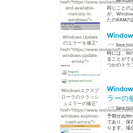
は実際には
詳細設定 
使用可能な
href="https://www.reviversoft.com/
ードドライ
ブ文字です）
ータを転送す
チャンクを
Interne
いるソフト
and-available-
Seagateの
ードを実行
同じことの
ョン「はい
ありません。
にリセットと
ダウンロー
memory-in-
は、最も一
ート]ボタン
が、Wind
単転送ケー
に関する同
クリックします
直接ドライ
windows/">
で動作します
ntbacku
たのRAM
バがインス
意味してい
すべてのInt
ータが動作し
さい。これ
保存したい
Windows
がどこにあ
るプロンプ
ァイルが必
たり、一晩
存するために
Windo
にドライバを
ラムを実行
はまさに私
Microsof
Windows Update
ウンロード
ィックなどのメ
のユーザー
ます。一方
る[ リセッ
からいつでも
のエラーを修正
"
障したコン
は、バック
バイ
Steve Hor
す。 古い
すべてのリ
最初にイン
ISOファ
href="https://www.reviversoft.com/j
故障し始め
ックアップ
転送するか
時には、Wi
ドまたは新
りません。 
れているか
windows-update-
定になりま
ールパネル
「何もしない
ることがで
しれません
機能するはずで
タルリバー
errors/">
ののすべて
クアップと復
を起動しま
つかのトラ
メッセージ
た、マイク
ピーを作成
択画面の指
す。 あな
解決するた
で送信される
ます。 「M
（注：バッ
送を完了する
ります。この
ーティング
た」 これ
ク、CD、D
ションを選
必要があります
タ用のディ
す。問題を
「Microso
Wind
のコンピュ
Internet 
の側面また
Windowsエクスプ
スクリーンの
のWindow
に次の画面
をクリックし
れでも見つ
ローラのクラッシ
っても、あ
ップするた
ラーの
きは、この
を指定して実行
ることもでき
ます。 Blu
はWindow
ュエラーの修正
"
たいものを
します。 
トールを行
バイ
Steve Hor
料のBlue S
用すると、
href="https://www.reviversoft.com/j
てのユーザ
。 [Selecti
用する場合に
オプションを
windows-explorer-
予期せぬWi
ように選択
外します。 
システムが
ァイルの回復
crash-errors/">
であり、保
い” 表示
ィンドウの上
たはサムドライ
クリックしま
ります。場
データとそ
Micros
Riverから
ータを保存