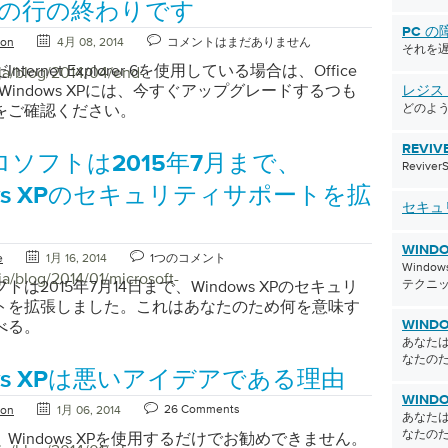
用の行の終わりです
PC の
ton
4月 08, 2014
コメントはまだありません
それを
ternet Explorer 6を使用している場合は、Office
/ja/blog/2014/04/end-
はWindows XPには、今すぐアップグレードするつも
レジス
をご確認ください。
どのよう
REVIV
ソフトは2015年7月まで、
Reviv
ows XPのセキュリティサポートを拡
セキュ
WIND
e
1月 16, 2014
1つのコメント
Wind
ja/blog/2014/01/microsoft-
は2015年7月14日まで、Windows XPのセキュリ
テクニ
トを拡張しました。これはあなたのため何を意味す
べる。
WINDO
あなたは
なたの
ows XPは悪いアイデアである理由
WINDO
26 Comments
ton
1月 06, 2014
あなたは
なたの
Windows XPを使用するだけでお勧めできません。