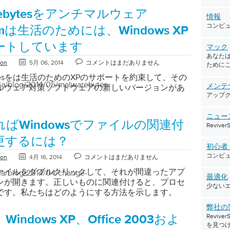
arebytesをアンチマルウェア
情報
コンピ
umは生活のためには、Windows XP
ートしています
マック
あなたは
ton
5月 06, 2014
コメントはまだありません
ために
ebytesをは生活のためのXPのサポートを約束して、その
/ja/blog/2014/05/malwarebytes-
ルウェア対策ソフトウェアの新しいバージョンがあ
メンテ
アップ
ニュー
ばWindowsでファイルの関連付
Reviv
更するには？
初心
コンピ
ton
4月 16, 2014
コメントはまだありません
ァイルをダブルクリックして、それが間違ったアプ
/ja/blog/2014/04/change-
最適化
ンが開きます。正しいものに関連付けると、プロセ
少ない
です。私たちはどのようにする方法を示します。
弊社の
Revi
indows XP、Office 2003およ
を見つ