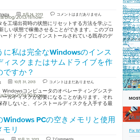
href="ht
同じです。どの方法を使用するかにかかわらず、次
の1つです。 キャッシュされたこれは物事が混乱する
t Explorer（IE）に問題が発生する最大の理由は、アドオ
ますので、このリストをスキャンするには余分な秒
to-
順から始めてください。 2台のコンピュータの電源を入
る場所です。記憶の目的は、物事をより迅速にアク
ー、拡張機能、Junkware、およびスパイウェアの
Window
。 ドライバーの更新については、製造元およびハー
combine
新しいコンピュータから、開始ボタンをクリックしま
Vellis
11月 14, 2013
コメントはまだありません
でジャ
うにすることです。この目的のために、Windows
らのプログラムは、Internet Explorerの環境設定
ja/blog/2013/11/how-
サイトを確認してください。ラップトップとプリイ
pdf-files-
べてのプログラム ]オプションを選択します。 クリック
クファ
をまだメモリにロードしていませんが、それは後で
リセットまたは無効にすることもできますが、これ
with-
されたデスクトップは、メーカーからドライバを入
タを工場出荷時の状態にリセットする方法を学ぶこ
ルをク
。 システムツールをクリックします 。 Windows
winzip-
があります。これはキャッシュメモリです。それに
ラムを無効にしてもIEクラッシュの問題は解決しな
href="ht
サポートページにモデルを入力すると、製品の現在
を新しい状態で稼働させることができます。このプロ
ーンア
ransferアイコンをダブルクリックしてプログラムを起動
pdf-
to-clean-
りますが、あなたのプログラムの1つが必要な場合は
ります。 *記載されていない限り、これらの手順は
のリストが表示されます。お使いのコンピュータが
ハードドライブにインストールされている既存のデ
プする
pro/">
この時点までにすべての手順を正しく実行した場合、
クファイ
とができます。 無料。これは実際に空のメモリで
s XP、7、および8オペレーティングシステムで動作しま
れている場合は、ハードウェアを作った人がドライ
ラムを消去し、Windowsを再インストールして、
法
"
されます。 「Windows Easy Transferを起動す
ておいたように、このスペースは、キャッシュを追
ternet Explorerが完全にシャットダウンされているこ
る人になります。あなたが逃したものがあるかどう
に開いたときの状態にリセットします（不要なプログ
href="ht
に私は完全なWindowsのインス
Window
へ]をクリックしてプロセスを開始します。 新規転送か
プログラムに直接使用することができます。この数
ます。これを行うには、開いているIEウィンドウを
to-clean-
を確認してください。マザーボードメーカーは、コ
て含まれない場合もあります） – ほとんどの新しい
でマイ
を確認するメッセージが表示されますので、[ 新しい
りも小さい場合は心配しないでください。プログラ
。次に、 Shift + Ctrl + Escボタンを同時に押して
junk-files
ドライバの大部分を持っているため、最も重要で
しているクラップウェア）。一部の人は、PCを定期的
ディスクまたはサムドライブを作
の感度
プションを選択します。 「Windows Easy
in-
るために実際に使用できるメモリのすべてではあり
ージャを開きます。 タスクマネージャウィンドウが
マシンでDriver Reviverを実行してください。この
して、チップトップの形で稼働させ続けることを選
修正す
windows
er」 使用しているコンピュータを選択します。 「転送元
href="ht
のですか？
利用可能です。これはあなたが探している番号です。
中のすべての “iexplorer.exe”タスクを探します。
は、Windows Updateが見逃しているドライバを拾
通常、この手順は、従来の方法では容易に修復でき
方法
"
to-fix-mi
ータを選択する」 プログラムは、ケーブルを持って
になると、あなたのシステムは非常に不幸になりま
スクを強調表示し、タスクの終了ボタンを押しま
き、個別にチェックする方法がわからなくても適切
発生したときに実行されます。 最近のコンピュータ
href="ht
イクの感
e
10月 31, 2013
コメントはまだありません
か、または他の手段を使用するかどうかを尋ねま
しく調べると、この数値はキャッシュメモリと空き
スクマネージャーは、アクティブなすべてのプログラ
to-fix-mic
を入手できるようにします。さらに、コンピュータ
の方法は、実行しているWindowsのバージョンと
ルを使用している場合はそのままチュートリアルを
sensitivit
したもの（わずかにマイナス）に等しいことがわか
」 すべてのInternet Explorerプロセスを停止した
Windowsコンピュータのオペレーティングシステ
して、古いドライバと誤ったドライバを削除するの
元によって異なります。 重要：データのバックアップ
ja/blog/2013/10/how-
on-
ができますが、他の方法を使用している場合は、好
れは、キャッシュされたメモリのすべてを即座にダ
インターネットプロパティを開く必要があります 。 [
トールディスクが必要になることがあります。それ
す。これは、新しいものがインストールされていな
タを工場出荷時の状態にリセットする方法を学習す
MOST
windows
チュートリアルを続ける場所までスクロールしてく
は解放）できるわけではないためです。それは実際
メニューを開き、[ コントロールパネル ]をクリックし
保存しないと、インストールディスクを入手する最
くらい問題になる可能性があります。 あなたのシス
要なファイルをバックアップすることをお勧めしま
簡単転送ケーブルを使用する 「簡単転送ケーブル」 ケ
とも実際に呼び出される可能性があります。 コミッ
[ ネットワークとインターネット接続 ]を見つけて
は、Microsoft、PCメーカー、またはOSを販売する
動かして、これが問題を解決するかどうか確認して
ows XPを使用している場合は、まずWindows XPイン
つの同様の端と中央の「ボックス」を持つUSBケーブ
ァイル。 Windowsは実際にあなたのハードディスク
す。次に、[ インターネットオプション ]をクリッ
者（または電子テイラー）から直接ディスクを注文
 ハードウェアの障害が不安定になっているかどうか
ィスクからバックアップユーティリティをインスト
Fix W
Windows PCの空きメモリと使用
見えます。ケーブルは米国内で約20米ドル（現地価
、あなたのメモリをより良く管理します。アクティ
 “インターネットのプロパティは、多くのインターネ
す。 （s）をあなたに伝えます。しかし、これはあな
ます。 故障しているハードドライブは
があります。 Windows XPでデータをバックアップ
場合があります）で、電子機器店またはオンライン
ムがより高速な物理メモリを使用できるように、こ
プションを提供します” 次に、右上の[ 詳細設定 ]タ
作ることができないという意味ではありません。
メモリ
NL.exeエラーを引き起こす可能性があります。ドライ
Windows XPディスクをCDドライブに挿入する CD
Fix W
ます。注：通常のUSBケーブルは動作しません。 “転
には必要のないアイテムを配置します。プログラム
。 [ 詳細設定 ]タブをクリックして選択します。 [
ル（ISOファイルは、DVDまたはCDでソフトウェアの
あるかどうかを確認するために、すべての主要なハ
lueAdd \ Msft \ Ntbackupに移動します（Xはドライ
るためのオプション” 簡易転送ケーブルを使用してデ
7 Comments
ton
10月 21, 2013