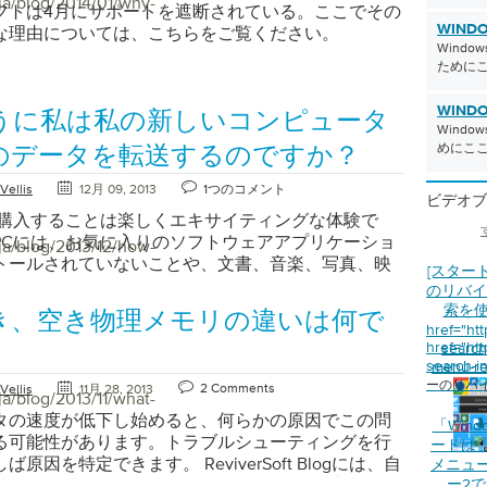
ja/blog/2014/01/why-
フトは4月にサポートを遮断されている。ここでその
WINDO
な理由については、こちらをご覧ください。
Wind
ために
WINDO
うに私は私の新しいコンピュータ
Wind
めにこ
のデータを転送するのですか？
Vellis
12月 09, 2013
1つのコメント
ビデオブ
を購入することは楽しくエキサイティングな体験で
PCには、お気に入りのソフトウェアアプリケーショ
ja/blog/2013/12/how-
トールされていないことや、文書、音楽、写真、映
[スター
大な量の個人データがインストールされていないこ
のリバイ
ます。すべてあなたの古いコンピュータのように完
索を
き、空き物理メモリの違いは何で
されています。 マイクロソフトでは非常にクールな
href="ht
href="ht
search-
ションを使用しているため、誰でも簡単にストレス
search-i
menu-re
ンピュータ間でデータを転送するプロセスが実現し
ーのリバ
2 Comments
Vellis
11月 28, 2013
なのは、Windows 8、Windows 7、Windows
ja/blog/2013/11/what-
indows XPまでさまざまなWindowsバージョン間でデー
タの速度が低下し始めると、何らかの原因でこの問
「Wind
きるということです。このアプリケーションは
る可能性があります。トラブルシューティングを行
ードは
Easy Transferと呼ばれ、Vistaの後のすべてのWindows
原因を特定できます。 ReviverSoft Blogには、自
メニュ
にあらかじめインストールされているプログラムで
いと思っているだけでなく、私たちのウェブサイト
ー2でE