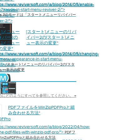
tps://www.reviversoft.com/ja/blog/2014/05/enable-
tps://www.reviversoft.com/ja/blog/2014/05/enable-
7-mode-in-start-menu-reviver-2/">
s-7-mode-
ows 7のモードは「スタートメニューリバイバー
rt-menu-
er-2/">
ト]メニュー
[スタート]メニューのリバ
イバー2の
イバー2の[スタート]メニ
ト]メニュー
ュー表示の変更
"
の変更
"
tps://www.reviversoft.com/ja/blog/2014/05/changing-
tps://www.reviversoft.com/ja/blog/2014/05/changing-
t-menu-appearance-in-start-menu-
art-menu-
2/">
ance-in-
[スタート]メニューのリバイバー2の[スタ
ニュー表示の変更
nu-reviver-
めにどのようにすべてを参照してください。 →
PDFファイルをWinZipPDFProと組
み合わせる方法
"
DFPro
合
tps://www.reviversoft.com/ja/blog/2022/04/how-
方
e-pdf-files-with-winzip-pdf-pro/">
PDFフ
inZipPDFProと組み合わせる方法