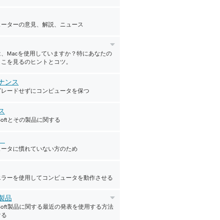
ューターの意見、解説、ニュース
、Macを使用していますか？特にあなたの
ここを見るのヒントとコツ。
ナンス
グレードせずにコンピュータを保つ
ス
erSoftとその製品に関する
者
ュータに慣れていない方のため
エラーを使用してコンピュータを動作させる
製品
verSoft製品に関する最近の発表を使用する方法
ける