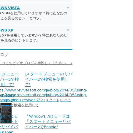
WS VISTA
ows Vistaを使用していますか？特にあなたの
ここを見るのヒントとコツ。
WS XP
ows XPを使用していますか？特にあなたのた
こを見るのヒントとコツ。
ログ
すべてのビデオブログを参照してください。 →
ト]メニュー
[スタート]メニューのリバ
バー2で検
イバー2で検索を使用し
使用して
"
て
"
tps://www.reviversoft.com/ja/blog/2014/05/using-
tps://www.reviversoft.com/ja/blog/2014/05/using-
in-start-
n-start-menu-reviver-2/">
viver-2/">
[スタート]メニュ
イバー2で検索を使用して
ows 7のモ
「Windows 7のモードは
「スタート
「スタートメニューリバ
ーリバイバ
イバー2でEnable
"
nable
"