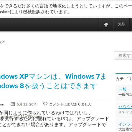
をできるだけ多くの言語で地域化しようとしていますが、このペ
ranslateにより機械翻訳されています。
製品
XP';
dows XPマシンは、Windows 7ま
カテゴリ
ndows 8を扱うことはできます
一般
一般的
ton
5月 22, 2014
コメントはまだありません
ハウツ
Cが同じように作られているわけではないし、
ステッ
ja/blog/2014/05/can-
s XPを実行するために優れているPCは、アップグレード
ことができない場合があります。アップグレードで
インフ
大規模
かを調べる。