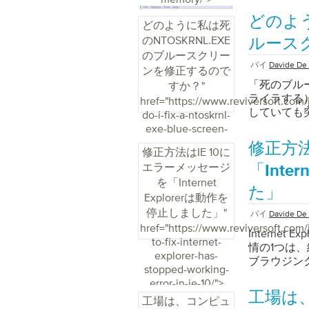
す。 Wind
に多数の製
どのよう
公式のMicr
どのように私は死
プロセスを
できます。 X
のNTOSKRNL.EXE
きるかどう
ルース
ツール Wi
ュータシス
のブルースクリー
フォルダ、
バイ
Davide De 
しば誤解さ
ンを修正するので
ログラム設
あり、どの
「死のブル
すか？
"
送できます
するかとい
ライラする
href="https://www.reviversoft.com/
Webブラ
ることは、
していても
do-i-fix-a-ntoskrnl-
送することはでき
セッサの使
後、役に立
exe-blue-screen-
どの一部の
づくにつれ
は、これは
of-death/">
修正方法
できますが
りします。残
修正方法はIE 10に
は何かを得
能性が高い
やや秘密に
エラーメッセージ
リーンを取
「Inte
クティベー
ので、実際に
できます。 
を「Internet
クティブ化
た」
キーを押しなが
を実行するので、
Explorerは動作を
動作しませ
セスして、
スを判断す
停止しました」
"
バイ
Davide De 
ロードして
ェックしま
基本的なコ
href="https://www.reviversoft.com/
れば、最新
起こってい
Interne
のブルース
to-fix-internet-
ようになり、
メモリ。こ
情の1つは
ザーの恐怖
explorer-has-
ルでは、3
る量です。
ブラウジングし
あることを確
stopped-working-
する詳細な
います。画
了する必要
が検出され
error-in-ie-10/">
用して外付け
の列の数値
のシナリオ
信頼できる
工場は
トワークを
工場は、コンピュ
い。メモリ
の問題を解
す。一部は