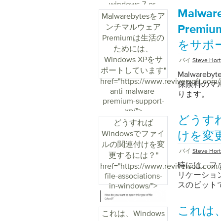
windows-7-or-
Malw
windows-8/">
Malwarebytesをア
ンチマルウェア
Premi
Premiumは生活の
をサポ
ためには、
Windows XPをサ
バイ
Steve Hor
ポートしています
"
Malwar
href="https://www.reviversoft.com
保険料のマ
anti-malware-
ります。
premium-support-
xp/">
どうすれ
どうすれば
Windowsでファイ
けを変
ルの関連付けを変
バイ
Steve Hor
更するには？
"
時には、フ
href="https://www.reviversoft.com
リケーショ
file-associations-
スのビット
in-windows/">
これは、W
これは、Windows