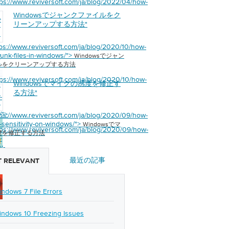
tps://www.reviversoft.com/ja/blog/2022/04/how-
Windowsでジャンクファイルをク
s
-
ン
リーンアップする方法
"
イ
リ
tps://www.reviversoft.com/ja/blog/2020/10/how-
ッ
junk-files-in-windows/">
Windowsでジャン
方
ルをクリーンアップする方法
tps://www.reviversoft.com/ja/blog/2020/10/how-
Windowsでマイクの感度を修正す
s
ク
る方法
"
-
を
る
/">
tps://www.reviversoft.com/ja/blog/2020/09/how-
c-sensitivity-on-windows/">
Windowsでマ
tps://www.reviversoft.com/ja/blog/2020/09/how-
度を修正する方法
-
y-
最近の記事
 RELEVANT
/">
indows 7 File Errors
indows 10 Freezing Issues