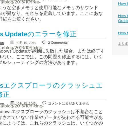
使用しない場合でもコミットされたメモリの大きな
]タブのウィンドウを下にスキャンして、あなたは、
バージョンを作成するために、国際的に認められて
ja/blog/2013/10/free-
ブメーカーからツールをダウンロードできます。
 Ntbackup.msiをクリックし、指示に従ってウィザ
How t
る方法のステップ11〜19があります。 最初のオプシ
要求することが多いため、これは心配するものでは
t Explorerの設定をリセットするために、プロンプトの下
ウェアの完全なイメージまたはパッケージです）を
SeatoolsとWestern Digitalのドライブユーティリティ
しますユーティリティをインストールしたら、[スタ
ような空きメモリと使用可能なメモリのサウンド
、簡単転送ケーブルがあります」を選択します。 簡
 “Widows 8タスクマネージャにはシステムメモリ
いうボタンが表示されます。 [ リセット ]ボタンを
ドし、ディスクを作成するだけですCDまたは親指で
般的なものの2 つで 、あらゆるブランドのドライブ
をクリックし、[実行]をクリックします
owsが異なり、それらを定義しています。ここにあな
How t
ブルを2台のPCのUSBポートに差し込みます。ドライ
様の情報があります” これらの数字のそれぞれが何を
。 「Internet Explorerの設定をリセットする」
ブしてください。 あなたが必要とするものコンピュ
。 Memtestを使用してメモリをチェックしてくだ
p.exeを入力してEnterキーを押す画面の指示に従って、
の詳細をご覧ください。
Quick
トールされている間、少し時間を与えてください。
るかを知ったので、メモリと使用に関するシステム
ernet Explorerの設定をリセットするかどうかを尋ね
ているWindowsのバージョンのインストールISOフ
にはしばらく時間がかかりますので、余裕を持たせ
データを保存してください（注：バックアップを保
 7とWindows 8を使用している場合、Windowsは自動的
るのかをすぐに知ることができます。多くのプログ
トが表示されます。恐れることはありません、これ
要です。あなたがそれを持っていない場合は、
中走らせたりしてください。それは完全に無料でダ
は、外付けハードディスク、CD、DVD、USBステ
How t
ws Updateのエラーを修正
検出してインストールします。しかし、XPとVista
している場合は、いつでも簡単に閉じることができ
たちがしたいことです。警告ウィンドウの下部にあ
t製品の公式小売業者であるMicrosoftまたはDigital River
でき 、数年間専門家によって使用されています。 故
ディアが必要です） Windows Vistaおよび7で
は手動でドライバをインストールする必要がありま
、最も簡単なプログラムを実行していてもほとんど
ト ]をクリックして確認します。 この段階では、IEを
ダウンロードできます。 Windowsバージョンの
ポーネントを交換してください。コンポーネントが
アッププロセスがはるかに簡単です。ファイルをバ
2 Comments
ton
10月 14, 2013
より多
コンピュータで： ケーブルを接続すると、ファイルを
ソースを占有している場合は、メモリアップグレー
ストールした状態に戻しました。アドオンなどはあ
イルをオンラインで検索し、ファイルがどこにホストさ
a/blog/2013/10/fixing-
ると、システムは完全に故障するまでますます不安
するには： スタートボタンをクリックし、 コントロ
どうかを尋ねるウィンドウが表示されますので、
ndows Updateが起動に失敗した場合、または終了す
しいシステム全体をチェックする時間がかかるかも
IE 10が最初にインストールされたときと同じように
を確認できます。公式のマイクロソフトまたはデジ
す。ハードドライブは、コンピュータに保存したも
を選択します。 システムとメンテナンスの選択 バッ
でください」を選択します。 Windows転送ツール
きない。ここでは、この問題を修正するには、いく
。
す。 なんらかの理由で、Internet Explorerが警告
のサイトであれば、あなたは設定されています。 ま
を保存するので、できるだけ早く別のドライブにコ
元センターをクリックします。 SetUp Backupの選
す。 プログラムが起動したら、「 次へ 」を選択しま
ブルシューティングの方法があります。
の動作を停止したままになっている場合は、問題を
ロソフトからオンラインで購入する際に電子メール
して、一度置き換えたデータを復元することができ
示に従って、保存したいデータを保存してください
たは今この画面で自分自身を見つけるはずです。 “転
めにさらに深く掘り下げなければならない場合があ
ライセンスも必要です。または、Windowsオペレ
emTestは何年もメモリ・エラーをテストしてきまし
クアップを保存するためには、外付けハードディス
ためのオプション” [ 転送ケーブルを使用する ]オプ
場合、問題を解決するには、 msconfigを使用する
システムが既にインストールされているコンピュー
らの2つの項目のうちの1つが、おそらく問題の原因で
VD、USBスティックなどのメディアが必要です）
択します。 すべての手順を正しく実行すると、両方
。 以下は、Windows XP、Vista / 7、および8用の
スクを作成する場合は、デスクトップコンピュータ
見つけたら、修正するのはかなり簡単です。ブルー
ft Windows 7でのWindowsバックアップ」 Windows 8
owsエクスプローラのクラッシュエ
ータの転送プログラムが相互に接続され、新しいPC
Explorerのmsconfig修正手順です 。 [ スタート ]ボタン
はラップトップの下側のステッカーにあります。そ
エラーは怖いですが、NTOSKRNL.exeエラーであ
sバックアップ Windows 8には、ファイルをバックア
が表示されます。 “コンピュータが接続されていると
、メニューから[ 実行 ]を選択します。 [ファイル名
からない場合は、バッテリーベイをチェックインす
なたの人生を診断し、修正して移動することができ
めの2つのオプションがあります。最初のオプション
修正
画面が表示されます” 今すぐ古いPCに戻り、転送し
 ]メニューの[msconfig]を入力し、Enterキーを押
ます。 このライセンスは、Windowsの新規インス
e Screen Of Deathについてもっと知りたい場合は、無
s 8 File Recoveryと呼ばれます 。このオプションを使
選択してください。下の最初のウィンドウで、[ すべ
これにより、 システム構成ユーティリティが開きます
うために作成するディスクまたはサムドライブを使
ton
10月 10, 2013
コメントはまだありません
creen Helperをご確認ください。
システム全体をバックアップできます。この最初の
a/blog/2013/10/fixing-
ーアカウント、ファイル、および設定]をコピーする
ve Start Up]領域で、 [Start Up Up Items]の チェックを
必要となります。 既にWindowsオペレーティング
使用するには： 開始画面に移動する Windows 7フ
ndowsエクスプローラのクラッシュは不都合なこと
します。 “あなたが転送したいものを選んでくださ
「Windowsシステム構成ユーティリティー画面」 ウ
インストールされているコンピュータのディスクま
で入力する テキストボックスの下にある[ 設定]を
存されていない作業やデータが失われる可能性があ
される次のウィンドウから、転送するすべてのタイプの
部にある[ サービス ]タブを選択します。 [ すべての
ブを作成する場合は、MicrosoftまたはDigital
す。 Enterを押す画面の指示に従って、保存するデ
合によっては、これらのクラッシュは、いくつかの
れぞれのユーザーアカウントから選択できる必要が
oftサービスを隠す]チェックボックスをオンにします 。
ダウンロードする前にWindows ISOファイルのバージ
します。 （注：バックアップを保存するには、外付