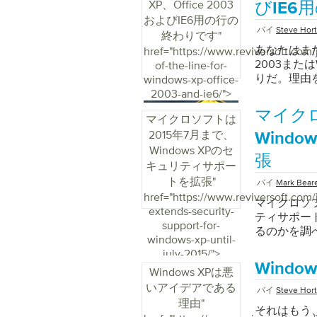
XP、Office 2003
びIE6
およびIE6用の行の
バイ
Steve Hor
終わりです
"
あなたはまだIn
href="https://www.reviversoft.com
2003また
of-the-line-for-
りだ。理由
windows-xp-office-
2003-and-ie6/">
マイクロ
マイクロソフトは
2015年7月まで、
Wind
Windows XPのセ
張
キュリティサポー
トを拡張
"
バイ
Mark Bear
href="https://www.reviversoft.com/
マイクロソフト
extends-security-
ティサポー
support-for-
るのかを調
windows-xp-until-
july-2015/">
Wind
Windows XPは悪
いアイデアである
バイ
Steve Hor
理由
"
それはもう、