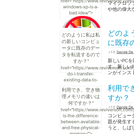
href="https://www.reviversoft.com/
マイクロソ
windows-xp-is-a-
や他の偉大
bad-idea/">
どのよ
どのように私は私
の新しいコンピュ
に既存
ータに既存のデー
バイ
Davide De 
タを転送するので
新しいPC
すか？
"
す。新しい
href="https://www.reviversoft.com/
ンがインス
do-i-transfer-
画などの膨
existing-data-to-
とが分かり
my-new-
利用で
利用でき、空き物
全に組織化
computer/">
理メモリの違いは
アプリケー
すか？
の少ないコ
何ですか？
"
バイ
Davide De 
ました。クール
href="https://www.reviversoft.com/
Vista、W
is-the-difference-
コンピュー
タを移動で
between-available-
題が発生す
Windows 
and-free-physical-
うと、しばしば
バージョン
memory/">
分でやりた