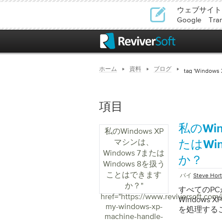
ウェブサイト
Google T
ホーム
資料
ブログ
tag 'Windows 
項目
私のWin
私のWindows XP
マシンは、
たはWi
Windows 7または
か？
Windows 8を扱う
ことはできます
バイ
Steve Hor
か？
"
すべてのP
href="https://www.reviversoft.com/
Window
my-windows-xp-
を処理する
machine-handle-
きるかどう