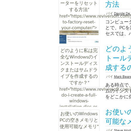
はまったく
ーターをリセット
重要な番号
Interne
方法
場合があり
の10の手
ことができ
ン、ツールバ
する方法
"
を要します
れます。 
バイ
Davide De 
セスできるよ
導入です。これ
href="https://www.reviversoft.com/
ドウェアの
す。 [ す
はアイテム
を変更して
to-factory-reset-
ンストール
コンピュー
アクセサリー
ある可能性
らのプログ
your-computer/">
手します。
とで、PC
Easy T
はものがあ
いことがあ
のドライバ
セスでは、
します。 
空にするこ
Window
部品で作ら
ータやプログ
この画面が表示
す。想像し
す まず、In
バを作成す
PCを最初
どのよう
る」 [ 次
加したり、
とを確認し
どのように私は完
かそれぞれ
ラムがすべ
継続転送か
値が予想よ
すべて閉じます
全なWindowsのイ
ンピュータ
PCに付属
トール
転送開始 ]オ
ムを実行す
タスクマネ
す。 あなたの
にリセット
ンストールディス
Transf
成する
ません。 
開いたら、実行
小さなツール
択します。
クまたはサムドラ
のコンピュ
これがゼロ
これらのタ
うことがで
ない問題が
イブを作成するの
バイ
Mark Bear
いるかどう
す。より詳
す。 「タ
なドライバ
の工場出荷時
ですか？
"
す。ケーブ
メモリを足
ムを表示します
ある時点で、
をスキャン
PCの製造
href="https://www.reviversoft.com/
続けること
ります。こ
ら、今度は
ムのインス
に役立ちま
コンピュー
do-i-create-a-full-
みの方法で
ンプ（また
スタート ]
をどこかに
いのと同じ
る前に、重
windows-
ださい。 
には少なく
ます。次に、
も簡単な方法
テムを少し
す。 Wind
installation-disc-or-
ーブルは2
ト/ページフ
クリックしま
他の小売業
ください。
ストールデ
お使いの
thumbdrive/">
ルのように
お使いのWindows
を少し使い
クします。
することで
をテストし
ールする必要
格が異なる
PCの空きメモリと
ブなアイテ
ット関連のオ
たが自分で
可能な
NTOSKR
するには： 
で購入でき
こではすぐ
ブを探します
ISOファイ
使用可能なメモリ
"
ブに問題が
で、X：\ Va
送を完了す
バイ
Steve Hor