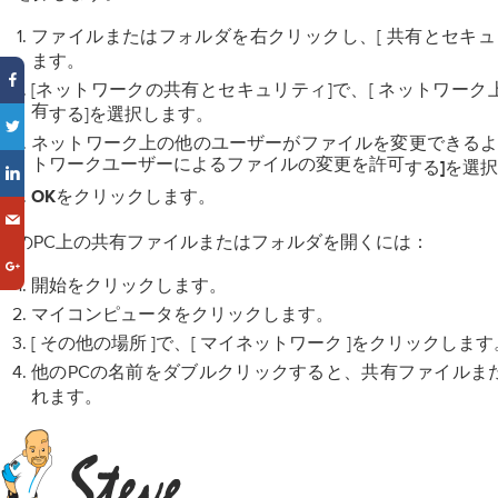
ファイルまたはフォルダを右クリックし、[
共有とセキュ
ます
。
[ネットワークの共有とセキュリティ]で、[
ネットワーク
有
する]を選択します。
ネットワーク上の他の
ファイルを変更できる
ユーザーが
トワークユーザーによるファイルの変更を許可
する
選択
]を
クリックします。
OKを
他のPC上の共有ファイルまたはフォルダを開くには：
クリックします。
開始を
クリックします。
マイコンピュータを
[
]で、[
]をクリックします
その他の場所
マイネットワーク
他のPCの名前をダブルクリックすると、共有ファイルま
れます。