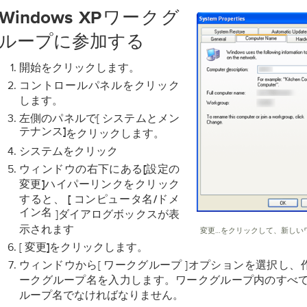
Windows XPワークグ
ループに参加する
クリックします。
開始を
クリック
コントロールパネルを
します。
左側のパネルで[
システムとメン
テナンス]
をクリックし
ます。
クリック
システムを
ウィンドウの右下にある
の
[設定
ハイパーリンクをクリック
変更]
すると、
[
コンピュータ名/ドメ
イン名
]ダイアログボックスが表
示されます
変更…をクリックして、新しい
[
クリックし
変更]を
ます。
ウィンドウから[
]オプションを選択し、
ワークグループ
ークグループ名を入力します。ワークグループ内のすべて
ループ名でなければなりません。