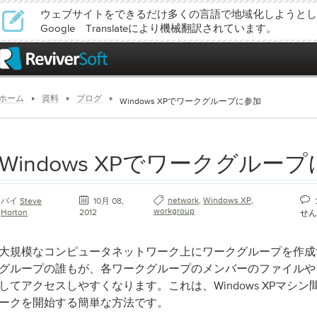
ウェブサイトをできるだけ多くの言語で地域化しようとし
Google Translateにより機械翻訳されています。
ホーム
資料
ブログ
Windows XPでワークグループに参加
Windows XPでワークグルー
network
,
Windows XP
,
バイ
Steve
10月 08,
workgroup
Horton
2012
せん
大規模なコンピュータネットワーク上にワークグループを作成
グループの誰もが、各ワークグループのメンバーのファイルや
してアクセスしやすくなります。これは、Windows XPマシ
ークを開始する簡単な方法です。