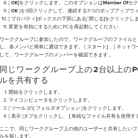
[
クリックします。このオプションは
セク
OK]を
Member Of
[
]を3回クリックして、連続する3つのポップアップウ
OK
[
ボックスの下部にある[
をクリックし
プロパティ]
閉じる]
変更を有効にするためにPCを再起動してください
ワークグループに参加したので、ワークグループのファイルと
し、各メンバと簡単に通信できます。 [
、[
スタート]
ネットワ
して、ワークグループのメンバーを確認でき
。
ます
同じワークグループ上の2台以上のP
ルを共有する
クリックします。
開始を
クリックします。
マイコンピュータを
[
]の[
]をクリックします。
ツール
フォルダオプション
[
]タブをクリックし、
表示
[
単純なファイル共有を使用す
ここで、同じワークグループ上の他のユーザーと共有したいフ
ルを探します。